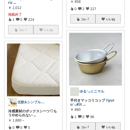
￥
858
𝗿𝘂
...
￥
1,012
0
2
227
掲載終了
1
0
224
コレ
いいね
コレ
いいね
ゆる𓂅ミニマル
手付きマッコリコップ
#𝘆𝘂𝗿
北欧&シンプルライフ〜整える暮らし〜
𝘂𓂅𝗞𝗶𝘁
...
￥
880
冷感素材のボックスシーツ♡も
うやめられない
...
1
0
96
￥
1,880～
0
0
5
コレ
いいね