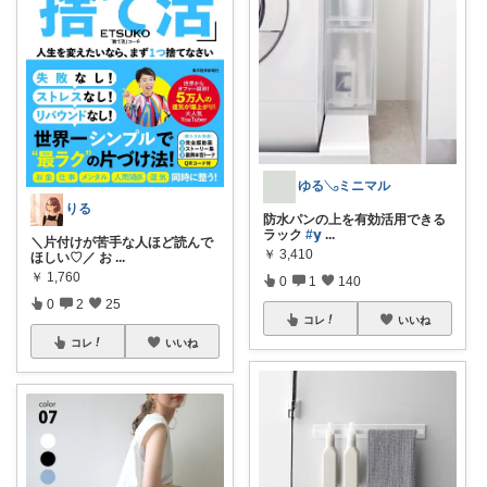
ゆる𓂅ミニマル
りる
防水パンの上を有効活用できる
ラック
#𝘆
...
＼片付けが苦手な人ほど読んで
￥
3,410
ほしい♡／ お
...
￥
1,760
0
1
140
0
2
25
コレ
いいね
コレ
いいね