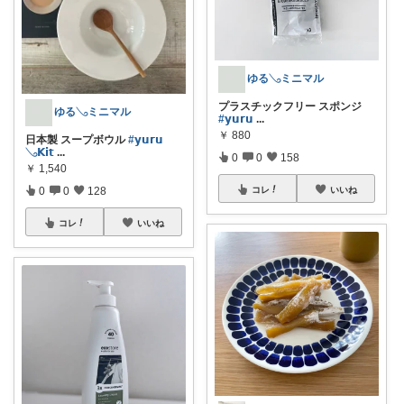
ゆる𓂅ミニマル
プラスチックフリー スポンジ
ゆる𓂅ミニマル
#𝘆𝘂𝗿𝘂
...
￥
880
日本製 スープボウル
#𝘆𝘂𝗿𝘂
𓂅𝗞𝗶𝘁
...
0
0
158
￥
1,540
0
0
128
コレ
いいね
コレ
いいね