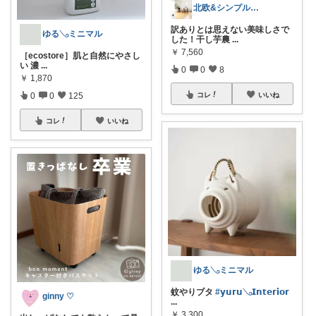
北欧&シンプルライフ〜整える暮らし〜
訳ありとは思えない美味しさで
ゆる𓂅ミニマル
した！干し芋農
...
￥
7,560
［ecostore］肌と自然にやさし
い 濃
...
0
0
8
￥
1,870
0
0
125
コレ
いいね
コレ
いいね
ゆる𓂅ミニマル
蚊やりブタ
#𝘆𝘂𝗿𝘂𓂅𝗜𝗻𝘁𝗲𝗿𝗶𝗼𝗿
ginny ♡
...
￥
3,300