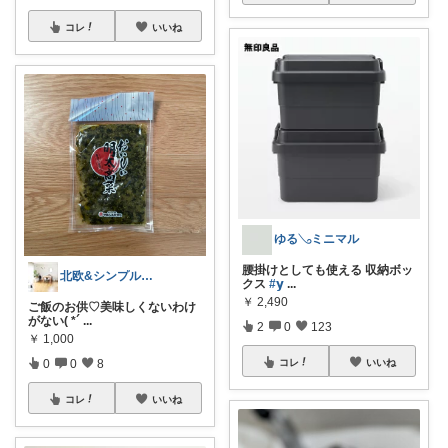
コレ
いいね
ゆる𓂅ミニマル
腰掛けとしても使える 収納ボッ
北欧&シンプルライフ〜整える暮らし〜
クス
#𝘆
...
￥
2,490
ご飯のお供♡美味しくないわけ
がない( *´
...
2
0
123
￥
1,000
0
0
8
コレ
いいね
コレ
いいね