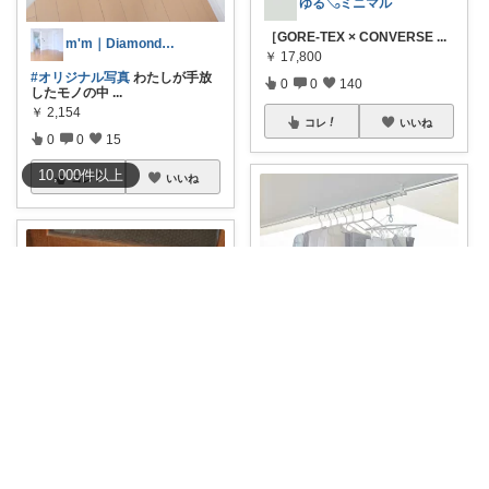
ゆる𓂅ミニマル
［GORE-TEX × CONVERSE
...
m'm｜Diamond会員12年
￥
17,800
#オリジナル写真
わたしが手放
0
0
140
したモノの中
...
￥
2,154
コレ
いいね
0
0
15
10,000
件
以上
コレ
いいね
ゆる𓂅ミニマル
［tower］室内物干しフック #
#𝘆
...
ゆる𓂅ミニマル
￥
2,200
泥落とし玄関マット
#𝘆𝘂𝗿𝘂𓂅