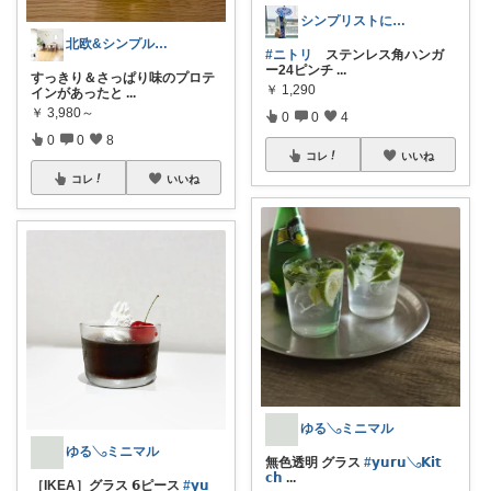
シンプリストになりたい着物女子
北欧&シンプルライフ〜整える暮らし〜
#ニトリ
ステンレス角ハンガ
ー24ピンチ
...
すっきり＆さっぱり味のプロテ
￥
1,290
インがあったと
...
￥
3,980～
0
0
4
0
0
8
コレ
いいね
コレ
いいね
ゆる𓂅ミニマル
ゆる𓂅ミニマル
無色透明 グラス
#𝘆𝘂𝗿𝘂𓂅𝗞𝗶𝘁
𝗰𝗵
...
［IKEA］グラス 𝟲ピース
#𝘆𝘂