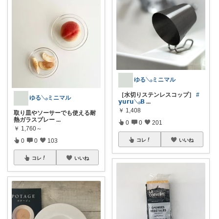
ゆる𓂅ミニマル
［水切りステンレスコップ］
#
ゆる𓂅ミニマル
𝘆𝘂𝗿𝘂𓂅𝗕
...
￥
1,408
取り皿やソーサーでも使える耐
熱ガラスプレー
...
0
0
201
￥
1,760～
0
0
103
コレ
いいね
コレ
いいね