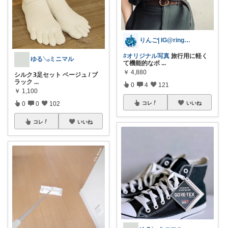
りんご| IG@ringo__7_
#オリジナル写真
旅行用に軽く
ゆる𓂅ミニマル
て機能的なボ
...
￥
4,880
シルク𝟯足セット ベージュ / ブ
ラック
...
0
4
121
￥
1,100
0
0
102
コレ
いいね
コレ
いいね