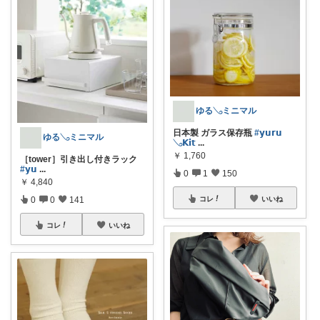
ゆる𓂅ミニマル
日本製 ガラス保存瓶
#𝘆𝘂𝗿𝘂
ゆる𓂅ミニマル
𓂅𝗞𝗶𝘁
...
￥
1,760
［tower］引き出し付きラック
#𝘆𝘂
...
0
1
150
￥
4,840
0
0
141
コレ
いいね
コレ
いいね