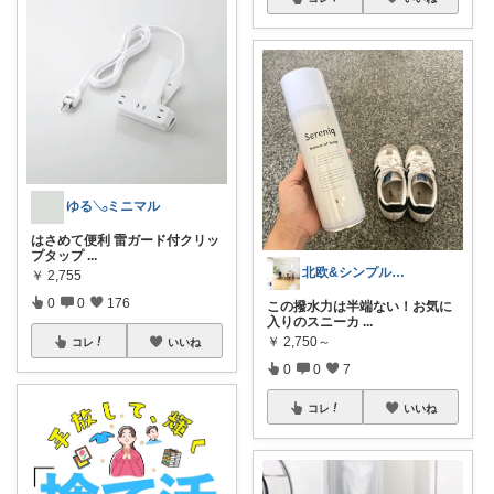
ゆる𓂅ミニマル
はさめて便利 雷ガード付クリッ
プタップ
...
北欧&シンプルライフ〜整える暮らし〜
￥
2,755
0
0
176
この撥水力は半端ない！お気に
入りのスニーカ
...
￥
2,750～
コレ
いいね
0
0
7
コレ
いいね