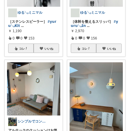
ゆる𓂅ミニマル
ゆる𓂅ミニマル
［ステンレスピーラー］
#𝘆𝘂𝗿
［体幹を整えるスリッパ］
#𝘆
𝘂𓂅𝗞𝗶𝘁
...
𝘂𝗿𝘂𓂅𝗜𝗻
...
￥
1,190
￥
2,970
0
0
153
0
0
156
コレ
いいね
コレ
いいね
シンプルでコンパクトな暮らしとアウトドア
アルテックのクッションはお気