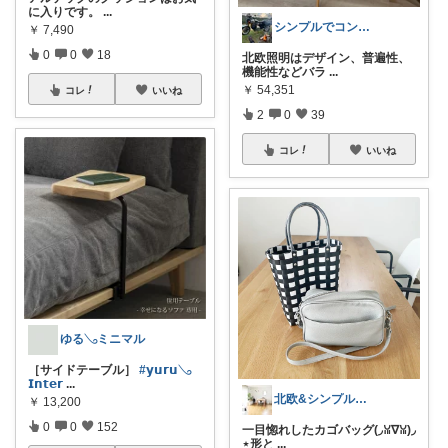
に入りです。
...
シンプルでコンパクトな暮らしとアウトドア
￥
7,490
0
0
18
北欧照明はデザイン、普遍性、
機能性などバラ
...
￥
54,351
コレ
いいね
2
0
39
コレ
いいね
ゆる𓂅ミニマル
［サイドテーブル］
#𝘆𝘂𝗿𝘂𓂅
𝗜𝗻𝘁𝗲𝗿
...
北欧&シンプルライフ〜整える暮らし〜
￥
13,200
0
0
152
一目惚れしたカゴバッグ(◞ꈍ∇ꈍ)◞
⋆形と
...