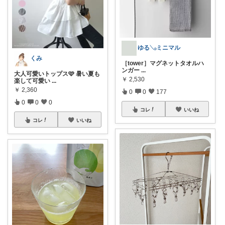
ゆる𓂅ミニマル
くみ
［tower］マグネットタオルハ
ンガー
...
大人可愛いトップス🩷 暑い夏も
￥
2,530
楽して可愛い
...
￥
2,360
0
0
177
0
0
0
コレ
いいね
コレ
いいね