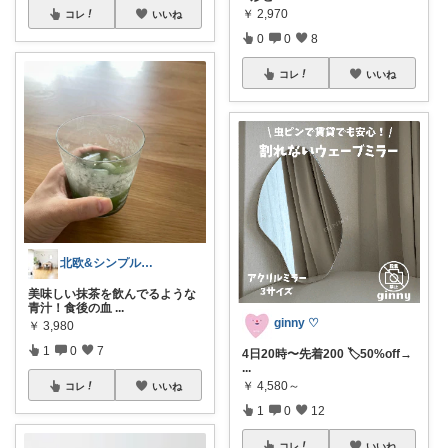
￥
2,970
コレ
いいね
0
0
8
コレ
いいね
北欧&シンプルライフ〜整える暮らし〜
美味しい抹茶を飲んでるような
青汁！食後の血
...
ginny ♡
￥
3,980
1
0
7
4日20時〜先着200 🏷️50%off→
...
￥
4,580～
コレ
いいね
1
0
12
コレ
いいね