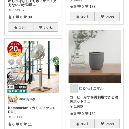
出しっぱなしでも散らかって見
えないのが◎帰
...
0
0
188
￥
3,960～
1
0
30
コレ
いいね
コレ
いいね
ゆる𓂅ミニマル
コーヒーかすを再利用できる消
Chazuyu🌿
臭ポット
#
...
￥
1,980
Kamomefan（カモメファン）
DCモ
...
0
0
132
￥
33,000
0
0
11
コレ
いいね