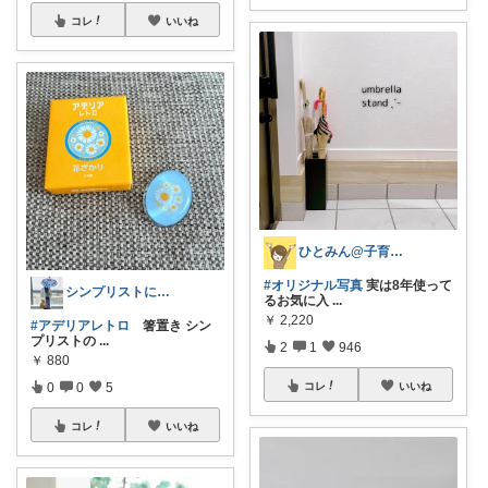
コレ
いいね
ひとみん@子育てと可愛いもの好き⚮̈
#オリジナル写真
実は8年使って
シンプリストになりたい着物女子
るお気に入
...
￥
2,220
#アデリアレトロ
箸置き シン
プリストの
...
2
1
946
￥
880
0
0
5
コレ
いいね
コレ
いいね