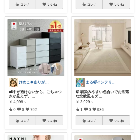
コレ
いいね
コレ
いいね
けめこ🍀ありがとうございます🤭💕
まる🍃インテリア×くらし
🛋️中が透けないから、ごちゃつ
🍃 馴染みやすい色合いでお洒落
きが見えず、
...
な北欧風モダ
...
￥
4,999～
￥
3,929～
0
0
792
1
0
936
コレ
いいね
コレ
いいね