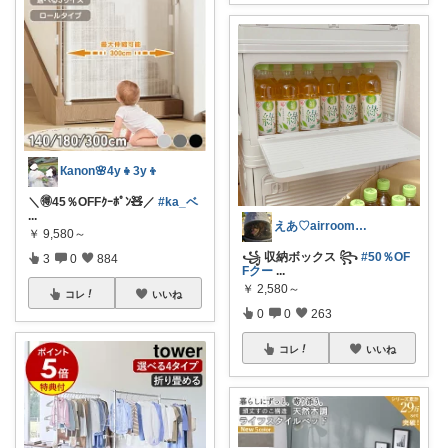
Кanon🌸4y👧3y👦
＼🉐45％OFFｸｰﾎﾟﾝ🧸／
#ka_ベ
...
えあ♡airroom❀ラクして整う暮らし
￥
9,580～
꧁ 収納ボックス ꧂
#50％OF
3
0
884
Fクー
...
￥
2,580～
コレ
いいね
0
0
263
コレ
いいね