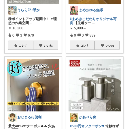
うらら🤍⌇🉐かわいい暮らし
まめ@ゆる無添加でミニマル生活☕
🉐ポイントアップ期間中！ ✦理
#まめ@こだわりオリジナル写
想の作業空間
...
真
【先着クー
...
￥
16,200
￥
5,990～
0
3
670
0
0
839
コレ
いいね
コレ
いいね
おじまる@便利雑貨🧼ファション👚
があべら🌼
最大40%offクーポン🔥🔥 穴あ
#500円オフクーポン❣️
🫧触れず