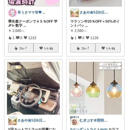
🐰うさママ🐰💖キッズ・ママの日常✨
さあや🌼5日6日有難うございます
🉐先着クーポンで４５％OFF 🎊
マラソン中20％OFF＋50%ポイ
🎉✨ 数字
...
ントバッ
...
￥
2,680～
￥
2,580～
1
0
1233
1
0
1128
コレ
いいね
コレ
いいね
さあや🌼5日6日有難うございます
むぎぷす＠照明とインテリアと北欧食器
V字カットでミラーが邪魔にな
#ペンダントライトmgp
カラフ