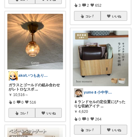
3
2
652
コレ
いいね
ako/いつもありがとう🌈5日感謝
ガラスとゴールドの組み合わせ
がレトロなスポ
...
yume🌷小中学生ママ&家事グッズ
￥
10,516～
🌷ランドセルの定位置にぴった
0
0
516
りな収納アイテ
...
￥
4,620
コレ
いいね
0
0
264
コレ
いいね