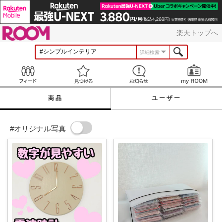
ROOM
楽天トップへ
詳細検索
Feed
見つける
お知らせ
商品
ユーザー
#オリジナル写真