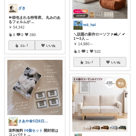
ざき
🤏🏻包まれる特等席。 丸みのあ
るフォルムが
...
mii_hal
￥
54,342
＼話題の新作ローソファ🛋️／ ✔
0
0
280
1〜3人
...
￥
14,980～
コレ
いいね
0
1
532
コレ
いいね
さあや🌼5日6日有難うございます
送料無料
#4個セット
開封前は
コンパクト
...