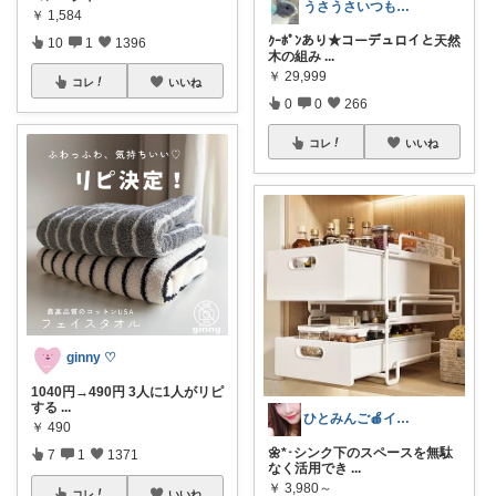
うさうさいつもご訪問ありがとうです🐰✨
￥
1,584
ｸｰﾎﾟﾝあり★コーデュロイと天然
10
1
1396
木の組み
...
￥
29,999
コレ
いいね
0
0
266
コレ
いいね
ginny ♡
1040円→490円 3人に1人がリピ
する
...
ひとみんご🍎‪インテリア雑貨
￥
490
🌼*･シンク下のスペースを無駄
7
1
1371
なく活用でき
...
￥
3,980～
コレ
いいね