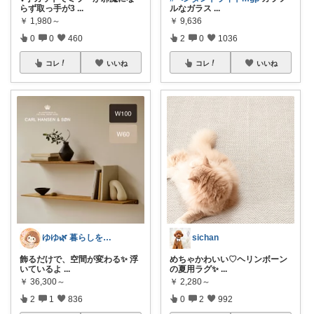
らず取っ手が3
...
ルなガラス
...
￥
1,980～
￥
9,636
0
0
460
2
0
1036
コレ
いいね
コレ
いいね
ゆゆ🌿 暮らしを整えたい🫖
sichan
飾るだけで、空間が変わる✨ 浮
めちゃかわいい♡ヘリンボーン
いているよ
...
の夏用ラグ✨
...
￥
36,300～
￥
2,280～
2
1
836
0
2
992