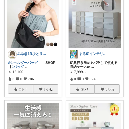
みゆ@1Rひとり暮らし
まる🍃インテリア×くらし
#ショルダーバッグ
SHOP
🍃奥行き浅め✨バラして使える
【
#バッグ
...
収納ケース🌿
...
￥
12,100
￥
7,999～
3
0
786
0
0
394
コレ
いいね
コレ
いいね