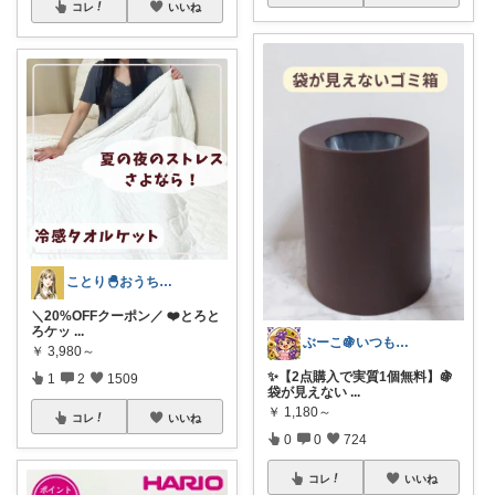
コレ
いいね
ことり🐣おうち時間快適＆UV対策
＼20%OFFクーポン／ ❤️とろと
ろケッ
...
ぶーこ🍇いつもありがとう😊
￥
3,980～
✨【2点購入で実質1個無料】🍇
1
2
1509
袋が見えない
...
￥
1,180～
コレ
いいね
0
0
724
コレ
いいね