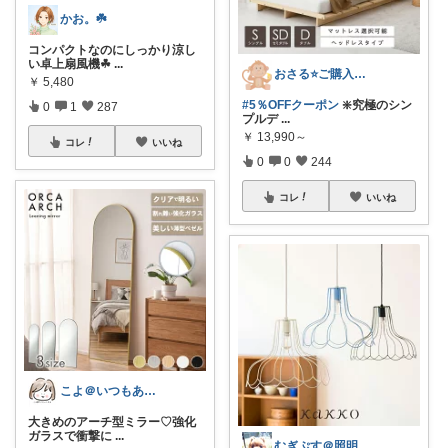
かお。☘️
コンパクトなのにしっかり涼し
い卓上扇風機☘
...
おさる⭐ご購入感謝🐹
￥
5,480
#5％OFFクーポン
❇️究極のシン
0
1
287
プルデ
...
￥
13,990～
コレ
いいね
0
0
244
コレ
いいね
こよ＠いつもありがとう✨
大きめのアーチ型ミラー♡強化
ガラスで衝撃に
...
むぎぷす＠照明とインテリアと北欧食器