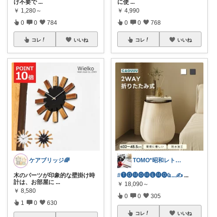
け不要で
...
に使
...
￥
1,280～
￥
4,990
0
0
784
0
0
768
コレ
いいね
コレ
いいね
ケアブリッジ🌈
TOMO*昭和レトロ 📷🍎
木のパーツが印象的な壁掛け時
#🅣🅞︎🅜🅞︎🅜🅔︎🅜🅞︎︎︎︎Ҩ...✍
...
計は、お部屋に
...
￥
18,090～
￥
8,580
0
0
305
1
0
630
コレ
いいね