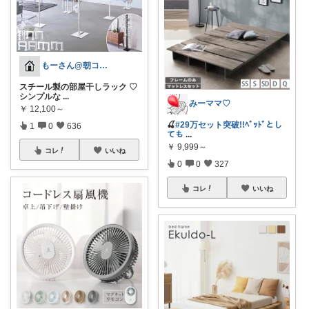
もーさん@朝コレ&朝いいね中⭐️
スチール製の部屋干しラック ♡
シンプルな
...
みーママ♡
￥
12,100～
🍒
#29万セット突破!!ﾍﾞｯﾄﾞとし
1
0
636
ても
...
￥
9,999～
コレ
いいね
0
0
327
コレ
いいね