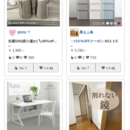
ginny ♡
黒もふ🧵
先着500(残り僅か) 🏷️40%off→
：
#10％OFFクーポン
8/11 1:5
...
...
￥
1,980～
￥
5,780～
0
0
385
0
2
733
コレ
いいね
コレ
いいね