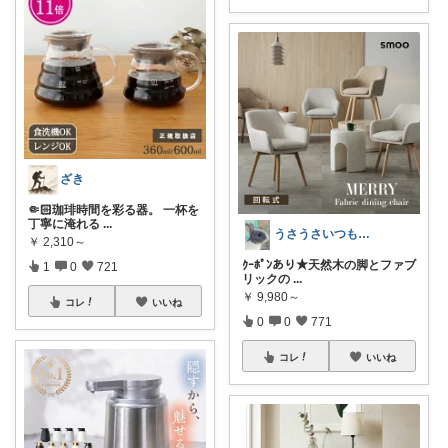
ざき
🤏🏻珈琲時間を彩る器。 一杯を
丁寧に淹れる
...
うさうさいつもご訪問ありがとうです🐰✨
￥
2,310～
ｸｰﾎﾟﾝあり★天然木の脚とファブ
1
0
721
リックの
...
￥
9,980～
コレ
いいね
0
0
771
コレ
いいね