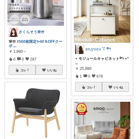
さくらそう‪🌸☃️
🌸☃️
#500枚限定✨40％OFFクー
ポ
...
𝚜𝚗.𝚢𝚞𝚣𝚞 𓇢 𓆸
￥
1,980～
⋆ モジュールキャビネット𓆸 ⋆*
0
0
287
...
￥
25,980
コレ
いいね
1
0
678
コレ
いいね