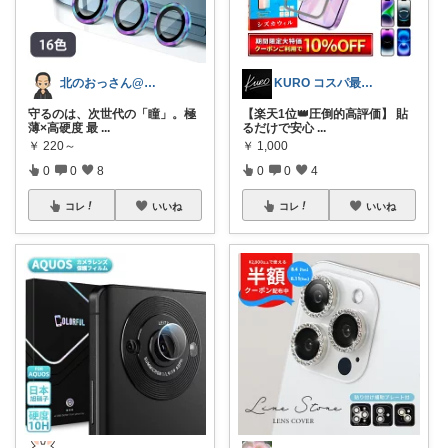
北のおっさん@ガジェット好き
KURO コスパ最強のアイテム選び✔
守るのは、次世代の「瞳」。極
【楽天1位👑圧倒的高評価】 貼
薄×高硬度 最
...
るだけで安心
...
￥
220～
￥
1,000
0
0
8
0
0
4
コレ
いいね
コレ
いいね