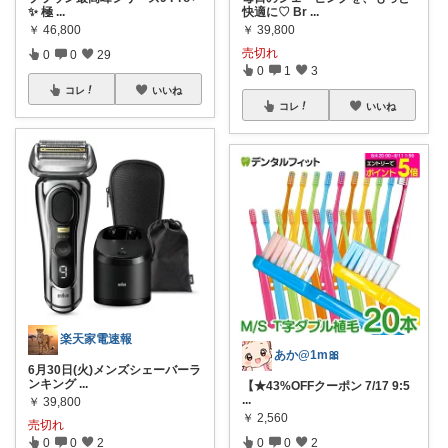
✨ 極
...
快適に♡ Br
...
￥
46,800
￥
39,800
売切れ
0
0
29
0
1
3
コレ
いいね
コレ
いいね
楽天家電速報
あか@1m🎀
6月30日(火)メンズシェーバーラ
ンキング
...
【★43%OFFクーポン 7/17 9:5
...
￥
39,800
￥
2,560
売切れ
0
0
2
0
0
2