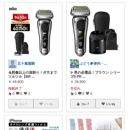
五十嵐龍騎
ぶどう🍇便利・おすすめ商品を紹介🎵
🪒想像以上の深剃り！夕方まで
✨ 男の必需品！ブラウン シリー
ツルツル【BR
...
ズ9 PR
...
￥
49,800
￥
39,800
掲載終了
売切れ
0
0
2
0
0
0
コレ
いいね
コレ
いいね