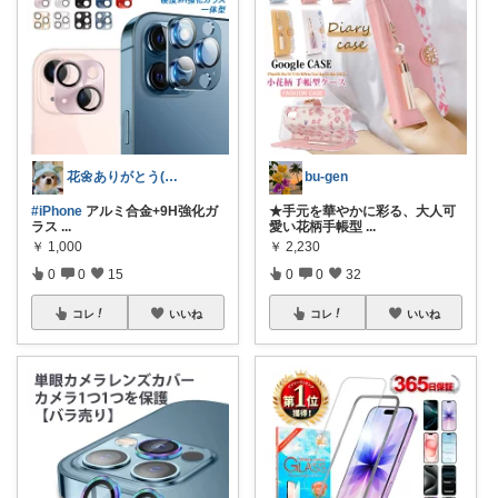
花🌼ありがとう(*･ω･)*_ _)ﾍ
bu-gen
#iPhone
アルミ合金+9H強化ガ
★手元を華やかに彩る、大人可
ラス
...
愛い花柄手帳型
...
￥
1,000
￥
2,230
0
0
15
0
0
32
コレ
いいね
コレ
いいね