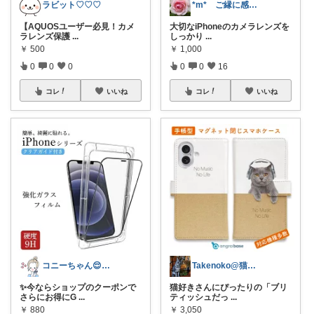
ラビット♡♡♡
*m* ご縁に感謝✨素敵な日々に🥂
【AQUOSユーザー必見！カメ
大切なiPhoneのカメラレンズを
ラレンズ保護
...
しっかり
...
￥
500
￥
1,000
0
0
0
0
0
16
コレ
いいね
コレ
いいね
コニーちゃん😌今日もご褒美タイム✨
Takenoko@猫関連グッズ中心です！
✨今ならショップのクーポンで
猫好きさんにぴったりの「ブリ
さらにお得にG
...
ティッシュだっ
...
￥
880
￥
3,050