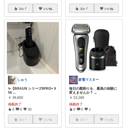
コレ
いいね
コレ
いいね
しゅう
家電マスター
✨【BRAUN シリーズ9PRO+ 9
毎日の髭剃りを、最高の体験に
56
...
変えませんか？
...
￥
39,800
￥
53,280
掲載終了
掲載終了
0
0
35
0
0
1
コレ
いいね
コレ
いいね