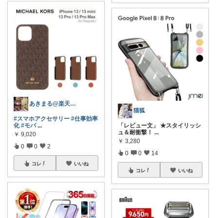
あきまる@楽天マニア
猫狐
#スマホアクセサリー
#仕事効率
化
#モバ
...
「レビュー文」 ★スタイリッシ
ュ＆耐衝撃！
...
￥
9,020
￥
3,280
0
0
2
0
0
14
コレ
いいね
コレ
いいね