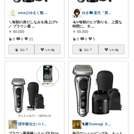
ema@ゆるく整う暮らし
ゆき🛍️ 楽天「買ってよかった」を厳選
＼毎朝の身だしなみを格上げ✨
🪒✨毎朝のヒゲ剃りを、上質な
／ ブラウン最
...
時間に。 B
...
￥
48,000
￥
48,000
0
0
21
0
0
5
コレ
いいね
コレ
いいね
理学療法士パパの快適暮らし 👨
🐈‍⬛Tsumugi_Style🐈
ブラウン最高峰シリーズ9 Pro+
毎日のシェービングを、もっと