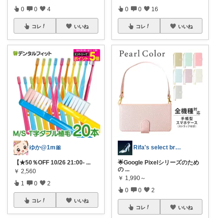
0
0
4
0
0
16
コレ
いいね
コレ
いいね
ゆか@1m🎀
Rifa's select branch
【★50％OFF 10/26 21:00-
...
🌟Google Pixelシリーズのため
の
...
￥
2,560
￥
1,990～
1
0
2
0
0
2
コレ
いいね
コレ
いいね