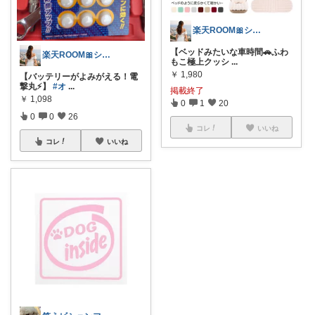
楽天ROOM🎀シリウス
【ベッドみたいな車時間🚗ふわ
楽天ROOM🎀シリウス
もこ極上クッシ
...
￥
1,980
【バッテリーがよみがえる！電
撃丸⚡】
#オ
...
掲載終了
￥
1,098
0
1
20
0
0
26
コレ
いいね
コレ
いいね