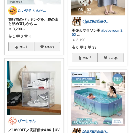
たいやきくん@経由購入感謝です😊
旅行前のパッキングを、袋の山
꧁𝑩𝑬𝑩𝑬𓊝𝑹𝑶𝑶𝑴꧂
と詰め直しから
...
￥
3,290～
🌟楽天マラソン🌟
#beberoom2
02
...
1
0
4
￥
3,190
0
1
39
コレ
いいね
コレ
いいね
ぴーちゃん
／10%OFF／高評価★4.86【UV
꧁𝑩𝑬𝑩𝑬𓊝𝑹𝑶𝑶𝑴꧂