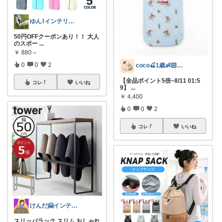
ゆん⌇インテリアと生活雑貨がメイン🧸
50円OFFクーポンあり！！ 大人
のスポー
...
￥
880～
0
0
2
coco🍒1歳👶🏻5歳🐈
【全品ポイント5倍~8/11 01:5
コレ
いいね
9】
...
￥
4,400
0
0
2
コレ
いいね
けんだ🤗インテリア多め
スリッパラック スリム おしゃれ