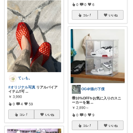
0
0
6
コレ
いいね
てぃも。
#オリジナル写真
リアルバイア
OG＠猫の下僕
イテム‼️可
...
￥
3,990
🉐10%OFF✨お気に入りのスニ
ーカーを魅
...
0
4
59
￥
2,890～
0
0
9
コレ
いいね
コレ
いいね