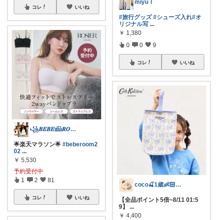
miyu ⌇
コレ
いいね
#旅行グッズ
#シューズ入れ
#オ
リジナル写
...
￥
1,380
0
0
9
コレ
いいね
꧁𝑩𝑬𝑩𝑬𓊝𝑹𝑶𝑶𝑴꧂
🌟楽天マラソン🌟
#beberoom2
02
...
￥
5,530
予約受付中
1
2
81
coco🍒1歳👶🏻5歳🐈
コレ
いいね
【全品ポイント5倍~8/11 01:5
9】
...
￥
4,400