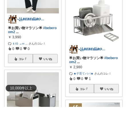
꧁𝑩𝑬𝑩𝑬𓊝𝑹𝑶𝑶𝑴꧂
🌟お買い物マラソン🌟
#bebero
om2
...
￥
3,990
🌷IG →m
...
さんのコレ！
0
0
0
꧁𝑩𝑬𝑩𝑬𓊝𝑹𝑶𝑶𝑴꧂
🌟お買い物マラソン🌟
#bebero
コレ
いいね
om2
...
￥
2,980
★子育てパパ★
さんのコレ！
0
0
1
10,000
件
以上
コレ
いいね