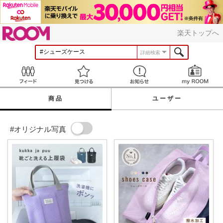
ROOM
楽天トップへ
詳細検索
Feed
見つける
お知らせ
商品
ユーザー
#オリジナル写真