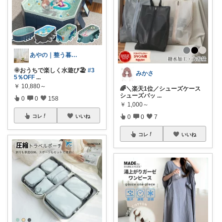
あやの｜整う暮らしROOM
🌞おうちで楽しく水遊び🏖️
#3
みかさ
5％OFF
...
￥
10,880～
🌈＼楽天1位／シューズケース
シューズバッ
...
0
0
158
￥
1,000～
0
0
7
コレ
いいね
コレ
いいね