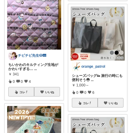
チビチビ先生🐶🎹
ちいかわのキルティング生地が
orange_patrol
かわいすぎる…
...
￥
341
シューズバッグ👟 旅行の時にも
便利そう😳
...
0
0
4
￥
1,000～
0
0
6
コレ
いいね
コレ
いいね