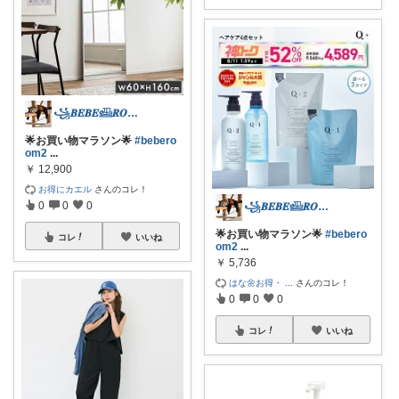
꧁𝑩𝑬𝑩𝑬𓊝𝑹𝑶𝑶𝑴꧂
🌟お買い物マラソン🌟
#bebero
om2
...
￥
12,900
お得にカエル
さんのコレ！
0
0
0
꧁𝑩𝑬𝑩𝑬𓊝𝑹𝑶𝑶𝑴꧂
🌟お買い物マラソン🌟
#bebero
コレ
いいね
om2
...
￥
5,736
はな🌼お得・
...
さんのコレ！
0
0
0
コレ
いいね