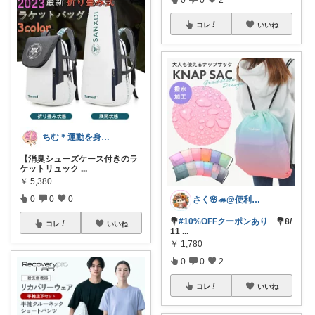
コレ
いいね
ちむ＊運動を身近に、ハッピーに＊
【消臭シューズケース付きのラ
ケットリュック
...
￥
5,380
0
0
0
さく🌸🦔@便利でかわいいを探す旅
💐
#10%OFFクーポンあり
💐8/
コレ
いいね
11
...
￥
1,780
0
0
2
コレ
いいね