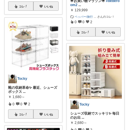
🌟お買い物マラソン🌟
#bebero
om2
...
コレ
いいね
￥
129,999
ペッパー/旅行
...
さんのコレ！
0
0
2
コレ
いいね
Tocky
靴の収納革命✨ 最近、シューズ
ボックス
...
￥
1,680～
0
0
2
Tocky
シューズ収納でスッキリ✨ 毎日
コレ
いいね
のお出
...
￥
2,680～
0
0
2