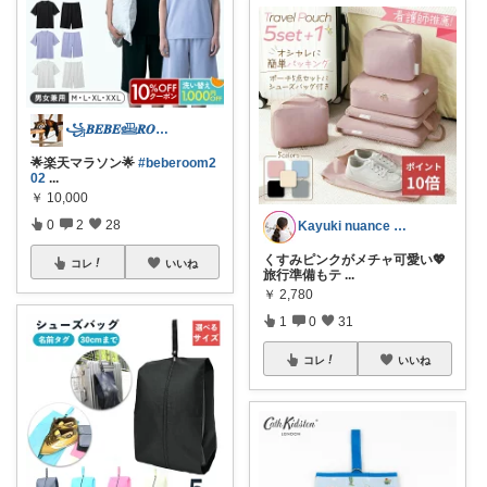
꧁𝑩𝑬𝑩𝑬𓊝𝑹𝑶𝑶𝑴꧂
🌟楽天マラソン🌟
#beberoom2
02
...
￥
10,000
0
2
28
Kayuki nuance closet
くすみピンクがメチャ可愛い💖
コレ
いいね
旅行準備もテ
...
￥
2,780
1
0
31
コレ
いいね