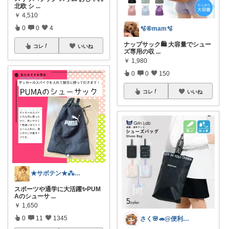
北欧 シ
...
￥
4,510
0
0
4
🫧⑥mam🫧
ナップサック🛍️ 大容量でシュー
コレ
いいね
ズ専用の収
...
￥
1,980
0
0
150
コレ
いいね
★サボテン★⁂主婦がほしいものを紹介⁂
スポーツや通学に大活躍✨PUM
Aのシューサ
...
￥
1,650
0
11
1345
さく🌸🦔@便利でかわいいを探す旅