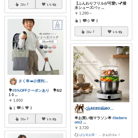
【ふんわりフリルが可愛い💕撥
コレ
いいね
水シューズバッ
...
￥
1,290～
1
0
3
コレ
いいね
さく🌸🦔@便利でかわいいを探す旅
💐
#5%OFFクーポンあり
💐8/2
1 0
...
￥
1,650
1
0
3
꧁𝑩𝑬𝑩𝑬𓊝𝑹𝑶𝑶𝑴꧂
🌟お買い物マラソン🌟
#bebero
コレ
いいね
om2
...
￥
3,720
はな🌼お得・
...
さんのコレ！