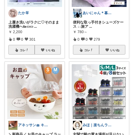
たか🐰
あいにゃん＊暮らしroom
上履き洗いがラクに♡そのまま
便利な取っ手付きシューズケー
洗濯機へ👟▭▭
...
ス ↓↓旅ア
...
￥
2,200
￥
780～
0
0
301
0
0
279
コレ
いいね
コレ
いいね
アネッサン🧺 キッチンと暮らしの実用品
みほ｜楽ちんライフ研究中
＼新商品／ お皿のキャップ ラッ
玄関で靴の置き場所が足りない