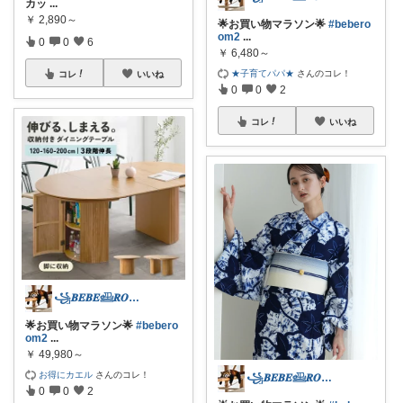
カッ
...
￥
2,890～
🌟お買い物マラソン🌟
#bebero
om2
...
0
0
6
￥
6,480～
★子育てパパ★
さんのコレ！
コレ
いいね
0
0
2
コレ
いいね
꧁𝑩𝑬𝑩𝑬𓊝𝑹𝑶𝑶𝑴꧂
🌟お買い物マラソン🌟
#bebero
om2
...
￥
49,980～
お得にカエル
さんのコレ！
꧁𝑩𝑬𝑩𝑬𓊝𝑹𝑶𝑶𝑴꧂
0
0
2