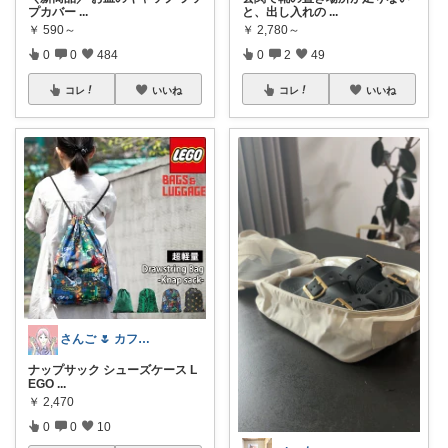
プカバー
...
と、出し入れの
...
￥
590～
￥
2,780～
0
0
484
0
2
49
コレ
いいね
コレ
いいね
さんご 🌷 カフェ好きのおうち充実🌷
ナップサック シューズケース L
EGO
...
￥
2,470
0
0
10