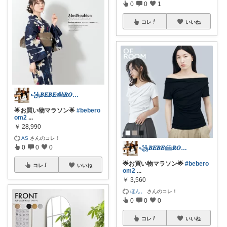
0
0
1
コレ
いいね
꧁𝑩𝑬𝑩𝑬𓊝𝑹𝑶𝑶𝑴꧂
🌟お買い物マラソン🌟
#bebero
om2
...
￥
28,990
AS
さんのコレ！
0
0
0
꧁𝑩𝑬𝑩𝑬𓊝𝑹𝑶𝑶𝑴꧂
🌟お買い物マラソン🌟
#bebero
コレ
いいね
om2
...
￥
3,560
ほん。
さんのコレ！
0
0
0
コレ
いいね