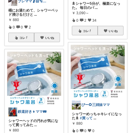
プレママ🤰🏻🫧KARIちゃん
🚿シャワー5分が、極楽になっ
た。 毎日のバ
...
桶にお湯ためて、シャワーベッ
￥
3,090～
ド浸けるだけと
...
￥
880
0
2
34
0
0
2
コレ
いいね
コレ
いいね
ぴー🌻三姉妹ママ
鉄道好き👦ママ🚃
シャワーめっちゃキレイになっ
た🚿
#買って
...
シャワーヘッドの汚れが気にな
￥
880
って買ってみた
...
￥
880
0
0
0