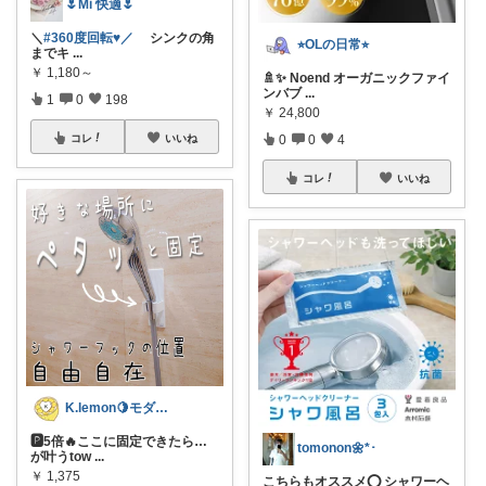
🌷Mi 快適🌷
＼
#360度回転♥️／
シンクの角
⭐︎OLの日常⭐︎
までキ
...
￥
1,180～
🚿✨ Noend オーガニックファイ
ンバブ
...
1
0
198
￥
24,800
コレ
いいね
0
0
4
コレ
いいね
K.lemon🍋モダン+家事楽+🐶
🅿️5倍🔥ここに固定できたら…
tomonon🌼*･
が叶うtow
...
￥
1,375
こちらもオススメ⭕️ シャワーヘ