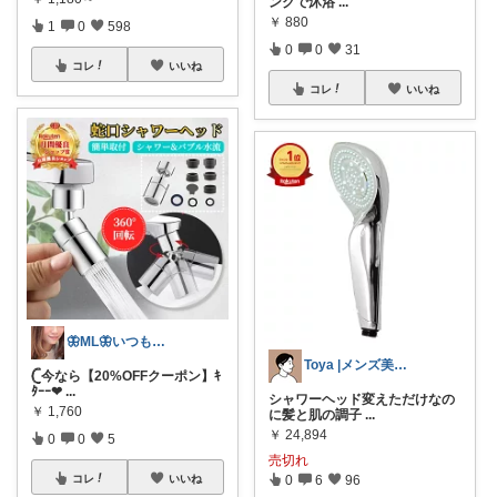
ンクで沐浴
...
￥
880
1
0
598
0
0
31
コレ
いいね
コレ
いいね
🦋ML🦋いつもありがとう💓
Toya |メンズ美容×垢抜け
𓊆今なら【20%OFFクーポン】ｷ
ﾀｰｰ❤
...
シャワーヘッド変えただけなの
￥
1,760
に髪と肌の調子
...
￥
24,894
0
0
5
売切れ
コレ
いいね
0
6
96