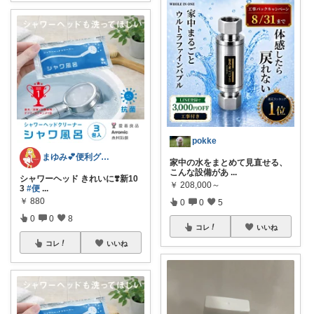
pokke
まゆみ💕便利グッズ紹介✨
家中の水をまとめて見直せる、
こんな設備があ
...
シャワーヘッド きれいに❣️新10
￥
208,000～
3
#便
...
￥
880
0
0
5
0
0
8
コレ
いいね
コレ
いいね