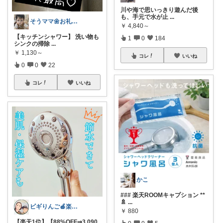
川や海で思いっきり遊んだ後
も、手元で水が止
...
そうママ🌼お礼はプロフに
￥
4,840～
【キッチンシャワー】 洗い物も
1
0
184
シンクの掃除
...
￥
1,130～
コレ
いいね
0
0
22
コレ
いいね
かこ
### 楽天ROOMキャプション **
🚿
...
ビギりんご🍎楽する暮らし🏠
￥
880
【楽天1位】【88%OFF⇒3,090
0
0
5