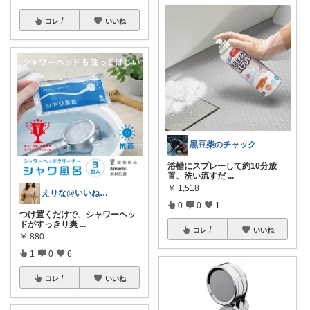
コレ
いいね
黒豆柴のチャック
浴槽にスプレーして約10分放
置、洗い流すだ
...
￥
1,518
えりな@いいね100%バック💓
0
0
1
つけ置くだけで、シャワーヘッ
ドがすっきり爽
...
コレ
いいね
￥
880
1
0
6
コレ
いいね