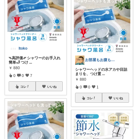
Itoko
⳹高評価⳼ シャワーのお手入れ
お部屋もお腹もピッカピカの専門家
簡単🛁 つけ
...
￥
880
シャワーヘッドの水アカや目詰
まりを、つけ置
...
0
0
7
￥
880
コレ
いいね
0
0
1
コレ
いいね