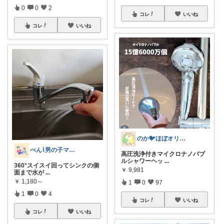
0
0
2
コレ
いいね
コレ
いいね
のか🐦ほぼオリ写‎🤍5日🙏✨
ぺん⌇男の子ママの暮らしと推し
高圧洗浄付きマイクロナノバブ
ルシャワーヘッ
...
360°スイスイ回ってシンクの側
￥
9,981
面まで水が
...
￥
1,180～
1
0
97
1
0
4
コレ
いいね
コレ
いいね