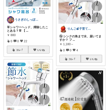
うさぎのしっぽ43🐰2児の母👧朝コレ
🐰シャワーヘッド、掃除したこ
りんご🍎子育てママの日用品
とある？🐰 【
...
￥
880
🚰 シンクの角まで水、届いてま
すか？ フ
...
0
0
22
￥
1,180～
コレ
いいね
0
0
4
コレ
いいね