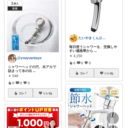
たいやきくん@経由購入感謝です😊
毎日使うシャワーを、交換しや
すい価格帯から
...
￥
4,150
@youyuantaye
0
0
0
シャワーヘッドの穴、水アカで
詰まって水の出
...
コレ
いいね
￥
548
0
0
0
コレ
いいね