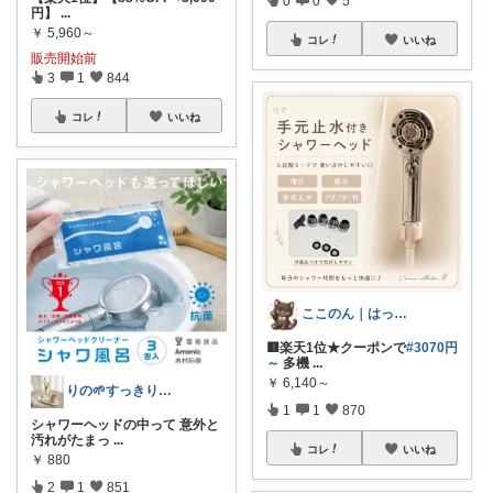
円】
...
￥
5,960～
コレ
いいね
販売開始前
3
1
844
コレ
いいね
ここのん｜はっぴいライフ💓
🟥楽天1位★クーポンで
#3070円
～
多機
...
￥
6,140～
りの🌱すっきり×お気に入りの暮らし
1
1
870
シャワーヘッドの中って 意外と
汚れがたまっ
...
コレ
いいね
￥
880
2
1
851