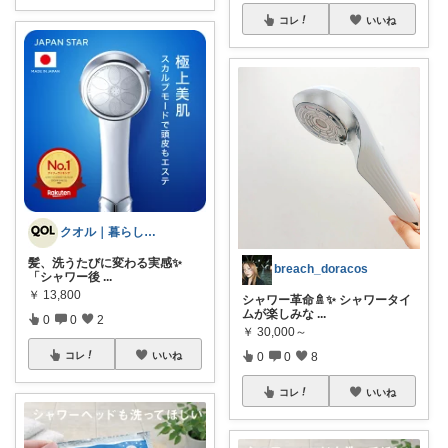
コレ
いいね
クオル｜暮らしの「質」爆上げ🈁
髪、洗うたびに変わる実感✨
breach_doracos
「シャワー後
...
￥
13,800
シャワー革命🚿✨ シャワータイ
ムが楽しみな
...
0
0
2
￥
30,000～
コレ
いいね
0
0
8
コレ
いいね