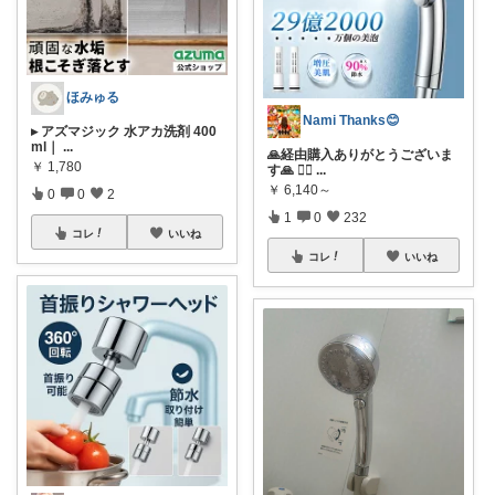
ほみゅる
Nami Thanks😊
▸ アズマジック 水アカ洗剤 400
ml｜
...
🙏経由購入ありがとうございま
￥
1,780
す🙏 💁‍♀️
...
￥
6,140～
0
0
2
1
0
232
コレ
いいね
コレ
いいね