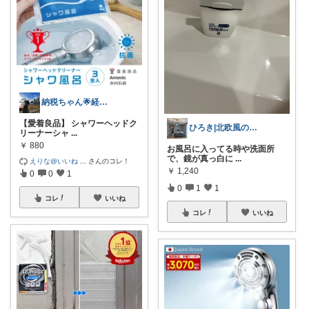
納税ちゃん🌟経由購入★
【愛着良品】 シャワーヘッドク
ひろき|北欧風の家×🏠100日計画
リーナーシャ
...
￥
880
お風呂に入ってる時や洗面所
で、鏡が真っ白に
...
えりな@いいね
...
さんのコレ！
￥
1,240
0
0
1
0
1
1
コレ
いいね
コレ
いいね