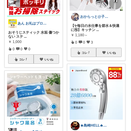
おからっと@子育てに余裕を✨
あん お礼はプロフで🙏
【✨毎日の水仕事を節水＆快適
に🚰】キッチン
...
おそうじスティック 水垢 傷つか
￥
1,180～
ない ステ
...
￥
1,000
0
0
3
0
0
0
コレ
いいね
コレ
いいね
🔥島崎HELL🔥地獄の暮らし