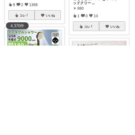
ッドクリー
...
9
2
1368
￥
880
コレ
いいね
1
0
10
4,370
件
コレ
いいね
asnt
海や公園の水遊びのあと、子ど
kairi🐾ご縁に感謝𓍯‍
もの足とサンダ
...
￥
5,856～
𝟜.𝟞𝟙✩⡱(1400件)𖠿⸝ 🚿「家族
...
￥
30,000～
0
0
2
1
1
758
コレ
いいね
コレ
いいね