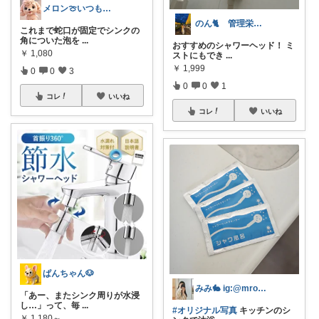
メロン🍈いつも感謝様✨️
のん🐈 管理栄養士の一人暮らし🌿
これまで蛇口が固定でシンクの
角についた泡を
...
おすすめのシャワーヘッド！ ミ
￥
1,080
ストにもでき
...
￥
1,999
0
0
3
0
0
1
コレ
いいね
コレ
いいね
ぱんちゃん🐶
みみ🐇 ig:@mroomi___
「あー、またシンク周りが水浸
し…」って、毎
...
#オリジナル写真
キッチンのシ
￥
1,180～