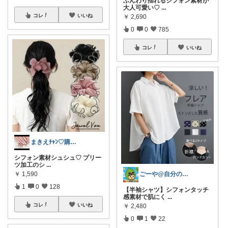
ふんわり揺れるシフォン素材が
大人可愛い♡
...
コレ
いいね
￥
2,690
0
0
785
コレ
いいね
まきえﾁｬﾝ♡購入感謝😻
シフォン素材シュシュ♡ プリー
ツ加工のシ
...
￥
1,590
ごーや@自分の機嫌は自分でとる人🌻
1
0
128
【半袖シャツ】シフォンタッチ
感素材で肌にく
...
コレ
いいね
￥
2,480
0
1
22