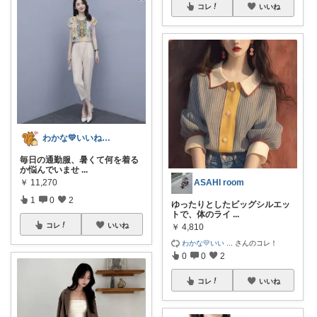
コレ
いいね
わかな💛いいね＆フォローに感謝💛
毎日の通勤服、暑くて何を着る
か悩んでいませ
...
￥
11,270
ASAHI room
1
0
2
ゆったりとしたビッグシルエッ
トで、体のライ
...
コレ
いいね
￥
4,810
わかな💛いい
...
さんのコレ！
0
0
2
コレ
いいね