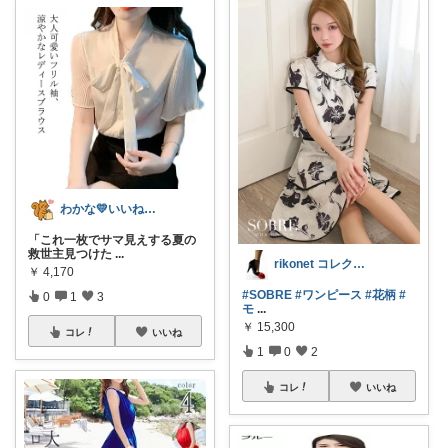
わかな💛いいね＆フォローに感謝💛
「これ一枚でサマ見えする夏の
救世主見つけた
...
rikonet コレクション整理中
￥
4,170
#SOBRE
#ワンピース
#花柄
#
0
1
3
モ
...
￥
15,300
コレ
いいね
1
0
2
コレ
いいね