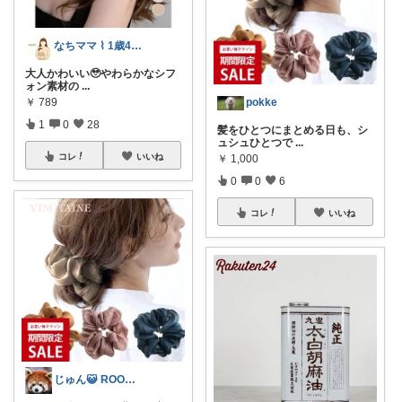
なちママ ⌇ 1歳4歳ママ
大人かわいい🥹やわらかなシフ
ォン素材︎︎の
...
￥
789
pokke
1
0
28
髪をひとつにまとめる日も、シ
ュシュひとつで
...
コレ
いいね
￥
1,000
0
0
6
コレ
いいね
じゅん😺 ROOM💖🎵