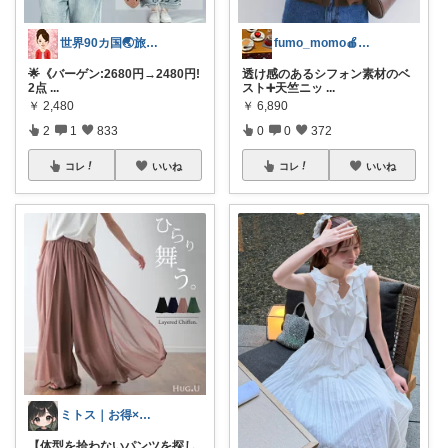
世界90カ国🌏️旅人OL✈️
fumo_momo🍎いつもありがとう
🌟《バーゲン:2680円→2480円!
透け感のあるシフォン素材のベ
2点
...
スト➕天竺ニッ
...
￥
2,480
￥
6,890
2
1
833
0
0
372
コレ
いいね
コレ
いいね
ミトス｜お得×体型カバーコーデ
【体型を拾わないパンツを探し