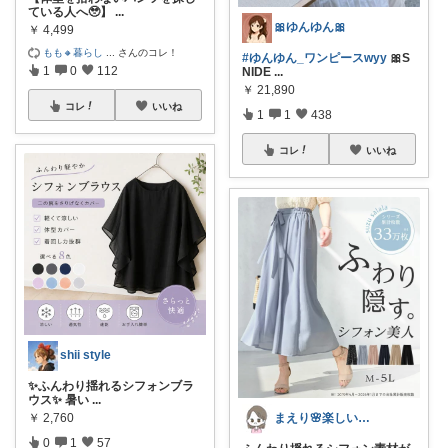
ている人へ🥹】
...
🎀ゆんゆん🎀
￥
4,499
もも🔸暮らし
...
さんのコレ！
#ゆんゆん_ワンピースwyy
🎀S
1
0
112
NIDE
...
￥
21,890
コレ
いいね
1
1
438
コレ
いいね
shii style
✨ふんわり揺れるシフォンブラ
ウス✨ 暑い
...
￥
2,760
まえり🌸楽しい暮らし🍀
0
1
57