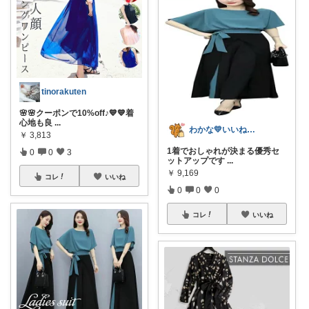
tinorakuten
🌸🌸クーポンで10%off♪💙💙着
心地も良
...
わかな💛いいね＆フォローに感謝💛
￥
3,813
1着でおしゃれが決まる優秀セ
0
0
3
ットアップです
...
￥
9,169
コレ
いいね
0
0
0
コレ
いいね