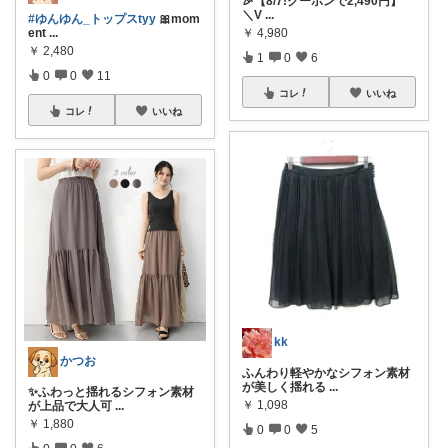
🎉【8/7!クーポンで2,490円】
＼V
...
#ゆんゆん_トップスtyy
🎀mom
￥
4,980
ent
...
￥
2,480
1
0
6
0
0
11
コレ
いいね
コレ
いいね
kk
かつお
ふんわり軽やかなシフォン素材
が美しく揺れる
...
✨ふわっと揺れるシフォン素材
￥
1,098
が上品で大人可
...
￥
1,880
0
0
5
0
0
6