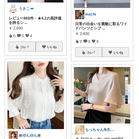
うさこ🥕
machi
レビュー868件・★4.2の高評価
を誇るシ
...
日常の出会いを素敵に彩るワイ
ドパンツとシフ
...
￥
2,690
￥
3,400
0
0
4
0
0
6
コレ
いいね
コレ
いいね
もっちゃん☕主婦の癒しとご褒美ROOM
🎀ゆんゆん🎀