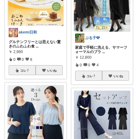
akemi日和
ぶる子🩵
グルテンフリーとは思えない驚
きのふわふわ食
...
家庭で手軽に洗える、サマーフ
ォーマルのブラ
...
￥
2,980
￥
12,800
0
0
8
0
0
4
コレ
いいね
コレ
いいね