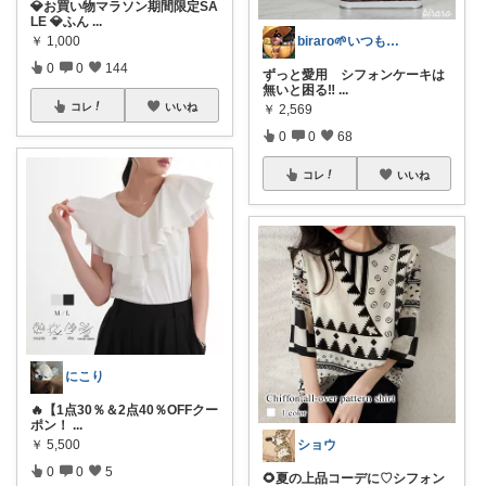
💎お買い物マラソン期間限定SA
LE 💎ふん
...
￥
1,000
biraro🌱いつもありがとう♡
0
0
144
ずっと愛用 シフォンケーキは
無いと困る‼︎
...
コレ
いいね
￥
2,569
0
0
68
コレ
いいね
にこり
🔥【1点30％＆2点40％OFFクー
ポン！
...
￥
5,500
ショウ
0
0
5
🌻夏の上品コーデに♡シフォン