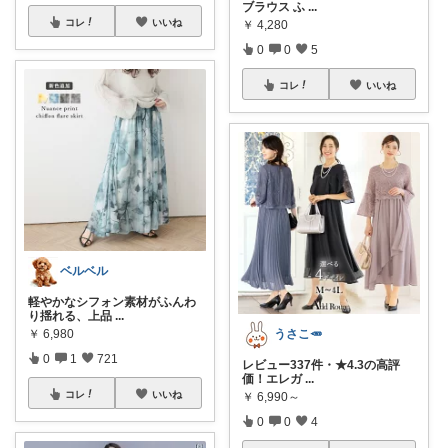
ブラウス ふ
...
コレ
いいね
￥
4,280
0
0
5
コレ
いいね
ベルベル
軽やかなシフォン素材がふんわ
り揺れる、上品
...
￥
6,980
うさこ🥕
0
1
721
レビュー337件・★4.3の高評
価！エレガ
...
コレ
いいね
￥
6,990～
0
0
4