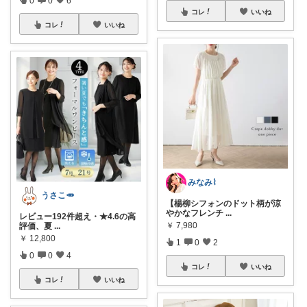
コレ
いいね
コレ
いいね
みなみ⌇
うさこ🥕
【楊柳シフォンのドット柄が涼
やかなフレンチ
...
レビュー192件超え・★4.6の高
￥
7,980
評価、夏
...
￥
12,800
1
0
2
0
0
4
コレ
いいね
コレ
いいね