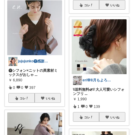
コレ
いいね
jujujunko🥝感謝です✨️✨️
🥝シフォン×ニットの異素材ミ
ックスがおしゃ
...
￥
6,890
eri🌸8月もよろしくお願いします☺️
0
0
397
\\送料無料🌿// 大人可愛いシフォ
ンフリ
...
コレ
いいね
￥
1,990
1
0
139
コレ
いいね