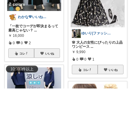
わかな💛いいね＆フォローに感謝💛
「一枚でコーデが即決まるって
最高じゃない？
...
ゆいり|ファッション👗
￥
16,000
🌸 大人の女性にぴったりの上品
0
0
2
ワンピース
...
￥
9,990
コレ
いいね
0
0
1
10,000
件
以上
コレ
いいね
わかな💛いいね＆フォローに感謝💛