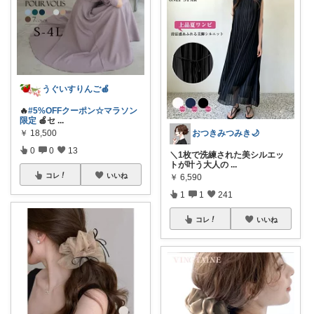
うぐいすりんご🍎
🔥
#5%OFFクーポン☆マラソン
限定
🍎セ
...
￥
18,500
おつきみつみき🌙
0
0
13
＼1枚で洗練された美シルエッ
トが叶う大人の
...
コレ
いいね
￥
6,590
1
1
241
コレ
いいね