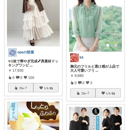
opaの部屋
kk
✨1枚で華やぎ完成💕異素材ドッ
キングワンピ
...
胸元のフリルと透け感が上品で
大人可愛いフリ
...
￥
17,930
￥
9,880
0
0
100
0
0
3
コレ
いいね
コレ
いいね