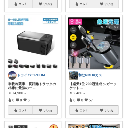
コレ
いいね
コレ
いいね
ドライバーROOM
和むNBOXカスタム👍上限中🙇
車載冷蔵庫、長距離トラックの
【楽天1位 200冠達成 シガーソ
相棒に最強の一
...
ケット
...
￥
14,980～
￥
2,480～
0
0
6
0
0
57
コレ
いいね
コレ
いいね