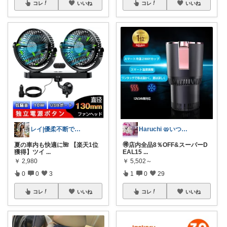
コレ
いいね
コレ
いいね
レイ|優柔不断で選べない🥲
Haruchi 🥨いつもありがとう🌸
夏の車内も快適に🌺 【楽天1位
🉐店内全品8％OFF&スーパーD
獲得】ツイ
...
EAL15
...
￥
2,980
￥
5,502～
0
0
3
1
0
29
コレ
いいね
コレ
いいね