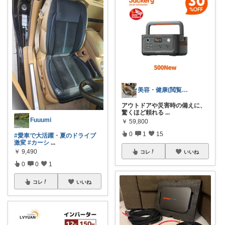
美容・健康(閲覧ありがとうございます)
アウトドアや災害時の備えに、
驚くほど頼れる
...
Fuuumi
￥
59,800
0
1
15
#愛車で大活躍・夏のドライブ
激変
#カーシ
...
￥
9,490
コレ
いいね
0
0
1
コレ
いいね