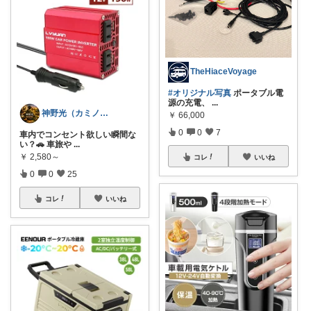
TheHiaceVoyage
#オリジナル写真
ポータブル電
源の充電、
...
神野光（カミノヒカリ）
￥
66,000
0
0
7
車内でコンセント欲しい瞬間な
い？🚗 車旅や
...
￥
2,580～
コレ
いいね
0
0
25
コレ
いいね