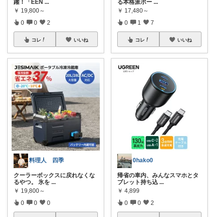
躍！「EEN
...
る本格派ポー
...
￥
19,800～
￥
17,480～
0
0
2
0
1
7
コレ
いいね
コレ
いいね
料理人 四季
0hako0
クーラーボックスに戻れなくな
帰省の車内、みんなスマホとタ
るやつ。 氷を
...
ブレット持ち込
...
￥
19,800～
￥
4,899
0
0
0
0
0
2