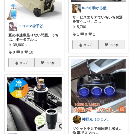
fu-fu│助かる便利グッズ
サービスエリアでいちいちお湯
を買うより、こ
...
ニコママ@子ども3人45歳シンママライフ
￥
5,780
1
0
1
夏の冷凍庫足りない問題。うち
は、ポータブル
...
￥
39,800～
コレ
いいね
0
0
10
コレ
いいね
神野光（カミノヒカリ）
ソケット不足で毎回差し替え…
💦 車でスマホ
...