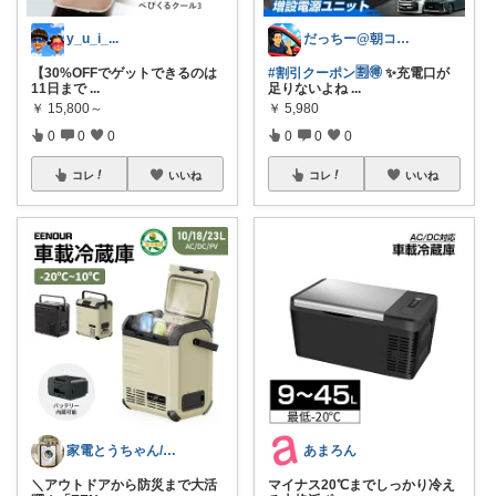
y_u_i_...
だっちー@朝コレ5時🚗カー用品探求家
【30%OFFでゲットできるのは
#割引クーポン🈹🉐
✨充電口が
11日まで
...
足りないよね
...
￥
15,800～
￥
5,980
0
0
0
0
0
0
コレ
いいね
コレ
いいね
家電とうちゃん/2児のパパ✨️購入感謝！
あまろん
​＼アウトドアから防災まで大活
マイナス20℃までしっかり冷え