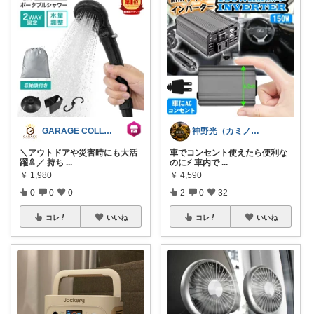
GARAGE COLLECTION
神野光（カミノヒカリ）
＼アウトドアや災害時にも大活
車でコンセント使えたら便利な
躍🚿／ 持ち
...
のに⚡ 車内で
...
￥
1,980
￥
4,590
0
0
0
2
0
32
コレ
いいね
コレ
いいね