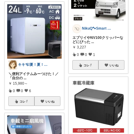
NikuQ🐾Smart Choice
エブリイやNV100クリッパーな
どにぴった
...
￥
3,227
0
0
1
キキ🫧/夏！夏！夏！サマーアイテム🌻
コレ
いいね
＼便利アイテムみーつけた！／
「自分の
...
￥
15,980～
0
0
6
コレ
いいね