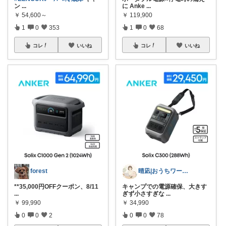
ン
...
に Anke
...
￥
54,600～
￥
119,900
1
0
353
1
0
68
コレ
いいね
コレ
いいね
forest
晴凪|おうちワーク×子育てROOM
**35,000円OFFクーポン、8/11
キャンプでの電源確保、大きす
...
ぎず小さすぎな
...
￥
99,990
￥
34,990
0
0
2
0
0
78