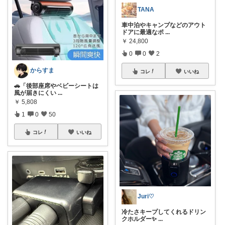
TANA
車中泊やキャンプなどのアウト
ドアに最適なポ
...
￥
24,800
0
0
2
からすま
コレ
いいね
🚗「後部座席やベビーシートは
風が届きにくい
...
￥
5,808
1
0
50
コレ
いいね
Juri♡
冷たさキープしてくれるドリン
クホルダー✨
...