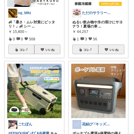
sg_blitz
ただのサラリーマンの趣味部屋
👶「暑さ・ムレ対策にピッタ
ぬるい飲み物や氷の溶けにサヨ
リ！」👶 シー
...
ナラ！夏場の車
...
￥
15,800～
￥
44,257
0
0
508
1
3
56
コレ
いいね
コレ
いいね
ごたぽん
花結び ྀིキッズもの多め
#EENOURﾎﾟｰﾀﾌﾞﾙ冷蔵庫
キャ
ポータブル電源⭐️停電時の備え