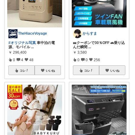
TheHiaceVoyage
からすま
#オリジナル写真
車中泊の電
🎫クーポンで30％OFF 🚗乗り込
源、モバイル
...
んだ瞬間
...
￥
296,400
￥
3,580
0
4
48
0
0
256
コレ
いいね
コレ
いいね