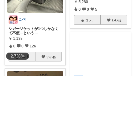
￥
5,280
0
0
5
こぺ
コレ
いいね
シガーソケットが1つしかなく
て不便…という
...
￥
1,138
0
0
126
2,726
件
コレ
いいね
たまとも🙌🤭🌈
＼楽天1位／Pop Frog シガーソ
ケッ
...
￥
2,280～
0
3
446
コレ
いいね