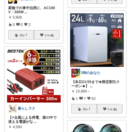
家族での車中泊用に、AC100
V・300W
...
￥
5,908
0
0
2
コレ
いいね
3時のあなた
【本日23:59まで★限定割引ク
ーポン🔥】
...
￥
15,980～
1
7
62
暮らしラク
コレ
いいね
【⚡台風による停電、家の中で
使える電源がな
...
￥
4,580