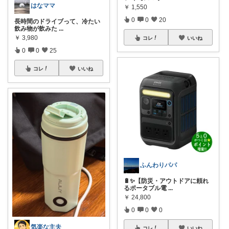
はなママ
￥
1,550
0
0
20
長時間のドライブって、冷たい
飲み物が飲みた
...
￥
3,980
コレ
いいね
0
0
25
コレ
いいね
ふんわりパパ
🔋✨【防災・アウトドアに頼れ
るポータブル電
...
￥
24,800
0
0
0
気楽な主夫
コレ
いいね