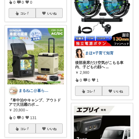
0
0
0
コレ
いいね
まほ⭐️子育て知育
後部座席だけ空気がこもる車
内、子どもの顔へ
...
￥
2,980
0
0
1
まるねこ@暮らしと子育て🐈️🌸
コレ
いいね
『車中泊やキャンプ、アウトド
アで大活躍のポ
...
￥
20,800～
0
0
131
コレ
いいね