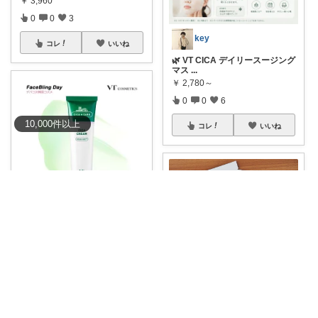
￥
3,960
0
0
3
key
コレ
いいね
🌿 VT CICA デイリースージング
マス
...
￥
2,780～
0
0
6
10,000
件
以上
コレ
いいね
Y U K O 💎
🌿肌荒れが気になる時に頼れ
る、VTのシカク
...
￥
1,980
0
0
6
みかん@暮らしのもの／暑さ対策に全力⛱️
コレ
いいね
😊
#選べる20枚セット✨
#愛用品