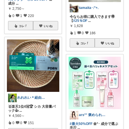
成分
...
tamaita･:*+.
￥
2,750～
0
1
220
今ならお得に購入できます🉐
【
#25％OF
...
￥
1,628
コレ
いいね
1
0
186
コレ
いいね
れれれい＊経由購入ありがとうございます
🥇楽天1位4冠🏆 シカ 大容量パ
ック👍
...
ars*° 褒められ美肌へ🫧
￥
4,560～
0
0
151
#最大50%OFF
🌼*･ 成分で選ぶ
毛穴
...