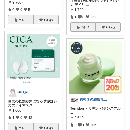
【毎日3分の保湿ケア✨】VT シ
￥
3,760～
カ デイリ
...
0
0
5
￥
1,790
1
8
131
コレ
いいね
コレ
いいね
ゆりか
探究者の雑貨店⭐︎ ☀️🌻🍉✨
目元の乾燥が気になる季節はシ
カのアイマスク
...
Torriden トリデン バランスフル
￥
1,000
...
1
0
43
￥
2,640
0
1
106
コレ
いいね