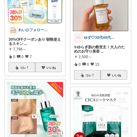
れい@フォロー＆経由購入感謝です♪
ゆず🤍30代40代の肌悩み解決美容🍀
30%OFFクーポンあり 朝晩使え
るスキン
...
✨ゆらぎ肌の救世主！大人のた
￥
7,796～
めのお守り美容
...
0
0
7
￥
2,500～
0
0
15
コレ
いいね
コレ
いいね