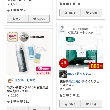
￥
4,560～
0
1
103
1
0
26
コレ
いいね
コレ
いいね
miyu 8月☀もよろしくです😊😽
えび丸￤お家時間を快適にする アイテム
感謝🩷
#ピコモンテ
CICA フェ
イスマス
...
毛穴や角質ケアができる薬用炭
￥
1,760
酸洗顔パック◎
...
￥
6,180
2
0
21
1
0
111
コレ
いいね