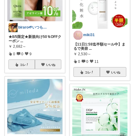
biraro🌱いつもありがとう♡
miki31
★8/5限定★新規向け50％OFFク
ーポン
...
【11日1:59迄半額セール中】ま
￥
2,682～
るで美容
...
0
0
9
￥
2,530～
0
0
11
コレ
いいね
コレ
いいね