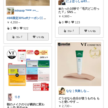
にょほっしゅ8376/❤️女子力ＵＰ❤️
🎀たった10秒で「毛穴どこ行っ
minaop ᵀᴴᴬᴺᴷ ᵞᵒᵘ 𓇥
た？」SNS
...
￥
4,980～
#8/6限定30%offクーポン❤️‍🔥
...
￥
4,350～
0
0
123
1
0
522
コレ
いいね
コレ
いいね
なな｜失敗しない美容比較ママ
りさ
どうせなら自分が使うものも も
っと使いやす
...
朝のメイクのりが劇的に変わ
￥
2,730～
る！😊 毛穴がキ
...