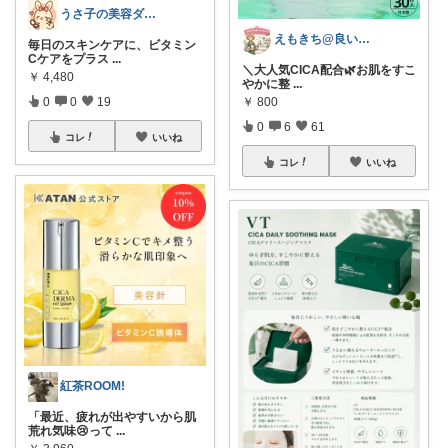
うさ子の美容ダイエット
えもきち@良いものセレクト
毎日のスキンケアに、ビタミン
Cケアをプラス
...
​＼大人気CICA配合🌿お肌をすこ
￥
4,480
やかに整
...
0
0
19
￥
800
0
6
61
コレ
いいね
コレ
いいね
紅茶ROOM!
「最近、疲れが出やすいから肌
荒れ気味😢って
...