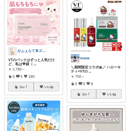
かふぇらて🐰ズボラがいつか整う暮らし
mana
VTのパックはずっと人気だけ
ど、私は💚緑（
...
＼期間限定コラボ🎀／ ハローキ
￥
2,780～
ティ×VTの
...
0
5
180
￥
750～
0
0
8
コレ
いいね
コレ
いいね