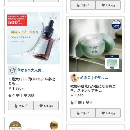
コレ
いいね
🐰ゆき✨大人美容ROOM🐰
🌿 あこ｜心地よい暮らしの便利アイテム
＼最大1,000円OFF✨／ 年齢と
とも
...
乾燥や肌荒れが気になる時こ
￥
1,980～
そ、スキンケアを
...
0
1
288
￥
4,560
0
1
9
コレ
いいね
コレ
いいね