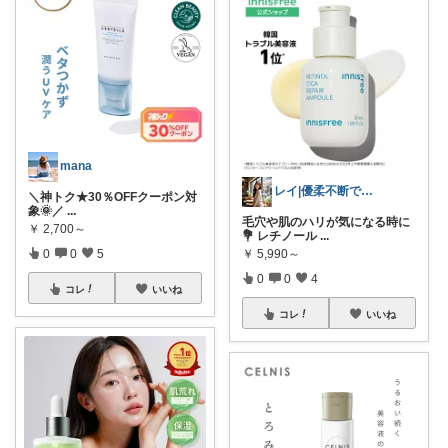
mana
レイ|優柔不断で選べない🥲
＼神トク★30％OFFクーポン対
象🌞／
...
毛穴や肌のハリが気になる時に
￥
2,700～
💐 レチノール
...
0
0
5
￥
5,990～
0
0
4
コレ
いいね
コレ
いいね