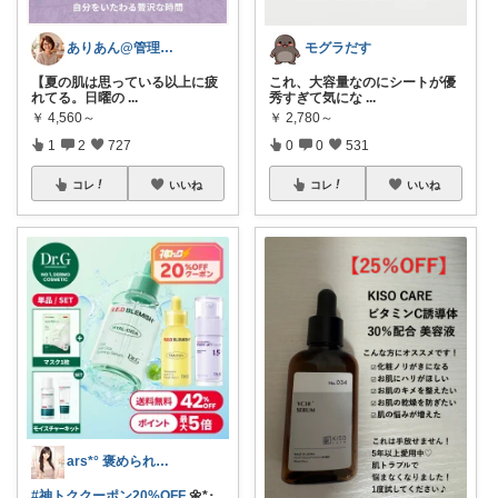
ありあん@管理職シンママの手間なし生活
モグラだす
【夏の肌は思っている以上に疲
これ、大容量なのにシートが優
れてる。日曜の
...
秀すぎて気にな
...
￥
4,560～
￥
2,780～
1
2
727
0
0
531
コレ
いいね
コレ
いいね
ars*° 褒められ美肌へ🫧
#神トククーポン20%OFF
🌼*･