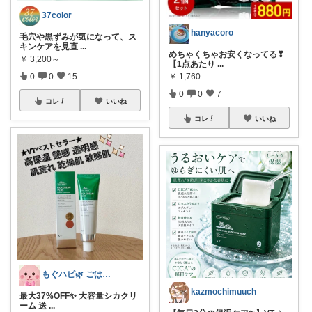
37color
hanyacoro
毛穴や黒ずみが気になって、ス
キンケアを見直
...
めちゃくちゃお安くなってる❣
￥
3,200～
【1点あたり
...
0
0
15
￥
1,760
0
0
7
コレ
いいね
コレ
いいね
もぐハピ🌿 ごはんのお供ROOM
kazmochimuuch
最大37%OFF✨ 大容量シカクリ
ーム 送
...