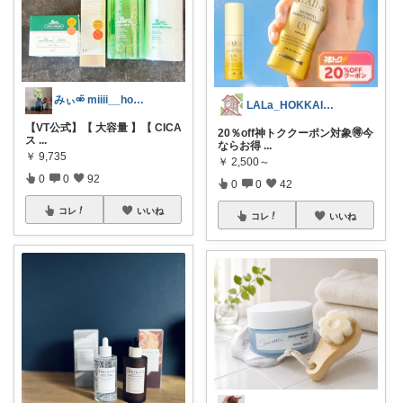
みぃ⚮̈ miiii__home
LALa_HOKKAIDO北海道移住生活
【VT公式】【 大容量 】【 CICA
20％off神トククーポン対象🉐今
ス
...
ならお得
...
￥
9,735
￥
2,500～
0
0
92
0
0
42
コレ
いいね
コレ
いいね