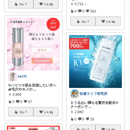
￥
5,731～
コレ
いいね
0
0
592
コレ
いいね
sachi
✨ハリツヤ肌を目指したい方へ
🌿毛穴やキメの
...
快適ライフ研究所
￥
3,960
0
0
67
💧うるおい満ちる贅沢化粧水✨
クーポンで
...
￥
2,880
コレ
いいね
0
0
26
コレ
いいね