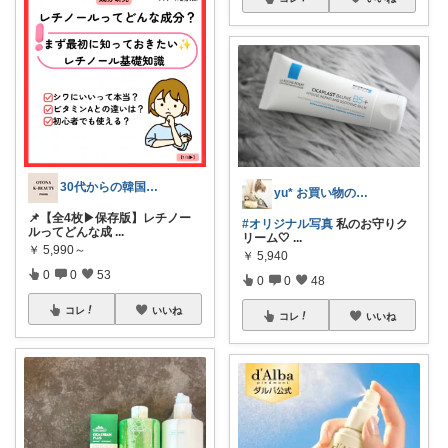
30代からの韓国美容研究室🧪
yu* お買い物のみ🙇
📌【全4枚▶保存版】レチノー
#オリジナル写真
私のお守りク
ルってどんな成
...
リーム🤍
...
￥
5,990～
￥
5,940
0
0
53
0
0
48
コレ
いいね
コレ
いいね