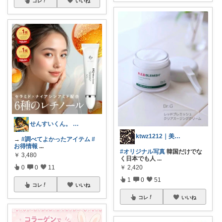
コレ
いいね
せんすいくん。 ＼情報の海へダイブ／
ktwz1212｜美容好きROOM🫧
→
#調べてよかったアイテム
#
お得情報
...
#オリジナル写真
韓国だけでな
￥
3,480
く日本でも人
...
0
0
11
￥
2,420
1
0
51
コレ
いいね
コレ
いいね