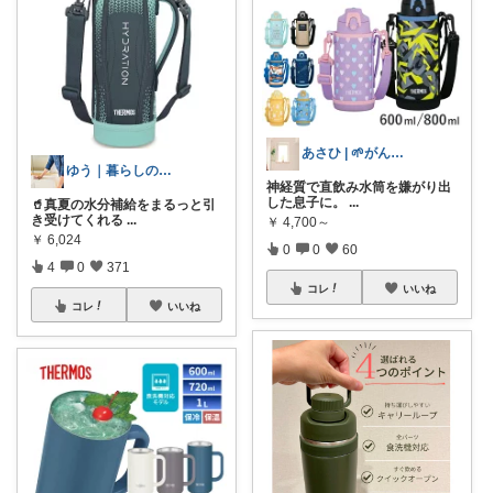
あさひ | 🌱がんばりすぎない子育て
ゆう｜暮らしのお得術
​神経質で直飲み水筒を嫌がり出
した息子に。
...
🥤真夏の水分補給をまるっと引
き受けてくれる
...
￥
4,700～
￥
6,024
0
0
60
4
0
371
コレ
いいね
コレ
いいね