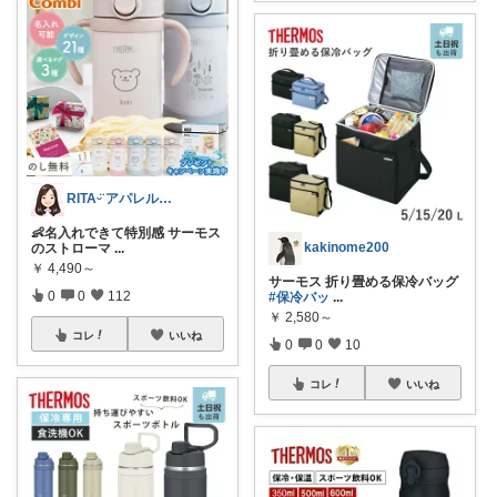
RITAᵕ̈ アパレル👚｜キッズ👶
👶名入れできて特別感 サーモス
kakinome200
のストローマ
...
￥
4,490～
サーモス 折り畳める保冷バッグ
0
0
112
#保冷バッ
...
￥
2,580～
コレ
いいね
0
0
10
コレ
いいね