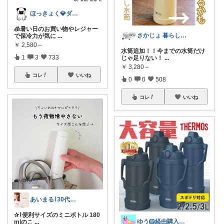
ほっきょく💎ダイヤモンド会員💎
🧊暑い日のお買い物やレジャー
さかじょ 暮らしラクROOM
で保冷力が気に
...
￥
2,580～
水筒追加！！今までの水筒だけ
1
3
733
じゃ足りない！
...
￥
3,280～
コレ
いいね
0
0
508
コレ
いいね
あいまる⌇30代ワーママの暮らしと育児
✰⌇便利サイズのミニボトル 180
ゆう🐹経由購入感謝🙇‍♀️
mlのこ
...