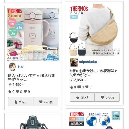
miponkoko
もか
✨夏のお出かけにこれ便利😍✨
＼斜めがけ
...
購入うれしいです ⭐ [名入れ無
料]赤ちゃ
...
￥
2,850～
￥
4,490～
0
0
6
0
0
9
コレ
いいね
コレ
いいね