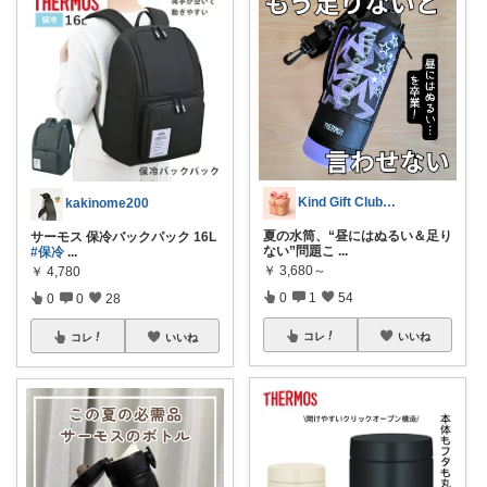
Kind Gift Club🎁経由購入
kakinome200
夏の水筒、“昼にはぬるい＆足り
サーモス 保冷バックパック 16L
ない”問題こ
...
#保冷
...
￥
3,680～
￥
4,780
0
1
54
0
0
28
コレ
いいね
コレ
いいね