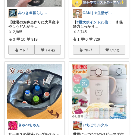
みつき＠暮らしのお気に入り
CAN｜✨生活が楽になる✨
【猛暑のお弁当作りに大革命冷
【
#最大ポイント25倍！
🍼保
やしうどんがキ
...
冷力しっかり
...
￥
2,965
￥
3,745
3
10
919
1
0
729
コレ
いいね
コレ
いいね
きゃべちゃん
いちごミルクル 育児 美容 洋服など
サーモスの保冷バッグ❄️ ペット
世界に一つだけのベビーマグ作