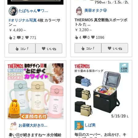
美容オタク🫢
たばちゃん🖤ワンオペママ👶⌇朝コレ
THERMOS 真空断熱スポーツボ
#オリジナル写真
4枚 カラー:サ
トル た
...
ン
...
￥
3,280～
￥
4,490～
4
0
1096
2
2
771
コレ
いいね
コレ
いいね
しば美
お昼寝大好き/30代1児の母🤱
毎日のスーパー、お出かけ、キ
暑い日が続きますね〜 水分補給