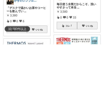
かずのシンプル生活｜一生モノに出会う場所
毎日使う水筒だからこそ、洗い
やすさって本当
...
​「デスクで温かいお茶やコーヒ
ーを飲んでい
...
￥
3,580
￥
3,380
0
0
33
0
0
6
コレ
いいね
10,000
件
以上
コレ
いいね
___yoko.rty 🕊🌙
pi
新作たくさん！
#サーモス
#水
筒
THERMOS（サーモス） トイプ
ードル
...
￥
3,680～
￥
5,140～
0
0
14