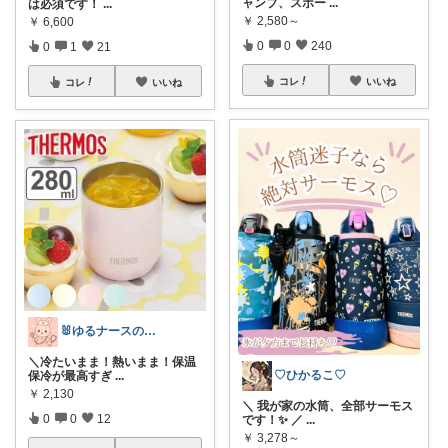
ャンプ、スポー
...
は必須です！
...
￥
2,580～
￥
6,600
0
0
240
0
1
21
コレ
いいね
コレ
いいね
🐰ゆるナースの愛用品ROOM🐰
＼冷たいまま！熱いまま！保温
♡ひかるこ♡
保冷が最高すぎ
...
￥
2,130
＼ 我が家の水筒、全部サーモス
0
0
12
です！✨ ／
...
￥
3,278～