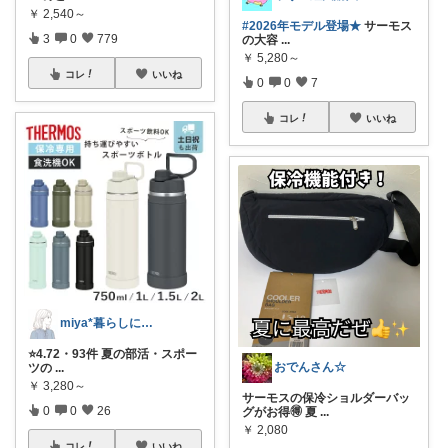
￥
2,540～
#2026年モデル登場★
サーモス
3
0
779
の大容
...
￥
5,280～
コレ
いいね
0
0
7
コレ
いいね
miya*暮らしに役立つ楽天セレクト
⭐️4.72・93件 夏の部活・スポー
おでんさん☆
ツの
...
￥
3,280～
サーモスの保冷ショルダーバッ
0
0
26
グがお得🉐 夏
...
￥
2,080
コレ
いいね