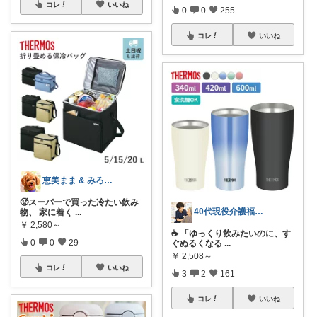
コレ
いいね
0
0
255
コレ
いいね
恵美まま & みろく🐶 らいふ🏠
🥵スーパーで買った冷たい飲み
40代現役介護福祉士/仕事も休日も快適に
物、 家に着く
...
￥
2,580～
☕ 「ゆっくり飲みたいのに、す
0
0
29
ぐぬるくなる
...
￥
2,508～
コレ
いいね
3
2
161
コレ
いいね