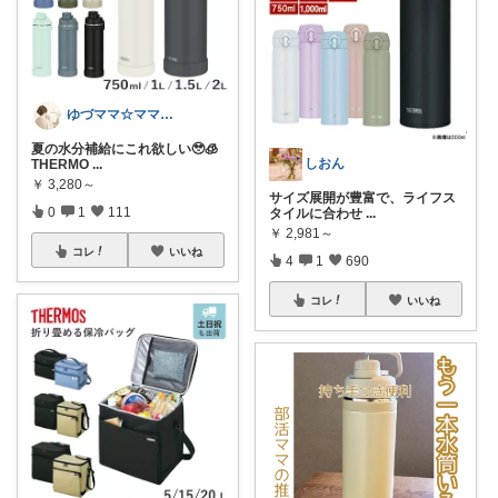
ゆづママ☆ママおすすめアイテム✩.*˚
夏の水分補給にこれ欲しい🥹🧊
しおん
THERMO
...
￥
3,280～
サイズ展開が豊富で、ライフス
0
1
111
タイルに合わせ
...
￥
2,981～
コレ
いいね
4
1
690
コレ
いいね