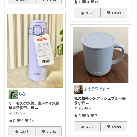
1
0
60
コレ
いいね
ぶう子♡です 〜感謝です〜
ちな
私の相棒☺️☕️ アッシュブルー好
きな色
...
サーモスの水筒。主⇨マイ水筒
毎日持参中。最
...
￥
2,704～
￥
3,680～
0
0
7
0
0
14
コレ
いいね
コレ
いいね