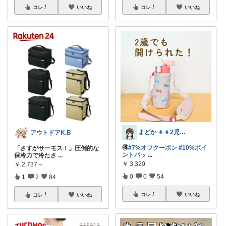
コレ
いいね
コレ
いいね
まどか 👦👧2児のママ
アウトドアK.B
🉐
#7%オフクーポン
#10%ポイ
「さすがサーモス！」圧倒的な
ントバッ
...
保冷力で冷たさ
...
￥
3,320
￥
2,737～
0
0
54
1
2
84
コレ
いいね
コレ
いいね