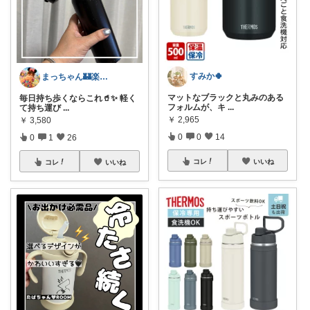
すみか🍀
まっちゃん🏰楽天ROOM アイコン変更
マットなブラックと丸みのある
毎日持ち歩くならこれ🥤✨ 軽く
フォルムが、キ
...
て持ち運び
...
￥
2,965
￥
3,580
0
0
14
0
1
26
コレ
いいね
コレ
いいね