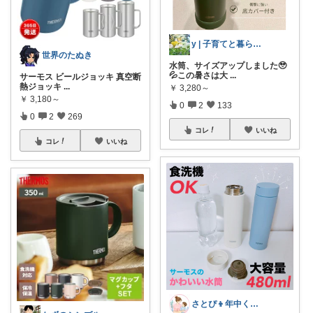
y | 子育てと暮らし🌷
世界のたぬき
水筒、サイズアップしました🥹
💦この暑さは大
...
サーモス ビールジョッキ 真空断
熱ジョッキ
...
￥
3,280～
￥
3,180～
0
2
133
0
2
269
コレ
いいね
コレ
いいね
さとぴ👦年中くんとの暮らし