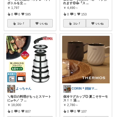
ボトルを立
...
れます😊👍『ス
...
￥
1,797
￥
4,490～
0
0
585
0
1
153
コレ
いいね
コレ
いいね
よっちゃん
CORIN＊姉妹ママ＊ぜんぶオリ写＊
＼毎日の料理がもっとスマート
保冷マグカップ◎ 夏こそサーモ
に🍳✨／ フ
...
ス！！ 温
...
￥
18,000
￥
2,780～
0
0
807
0
0
107