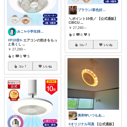
ブラウン/茶色好き🤎ノブたん
＼ポイント10倍／ 【公式通販】
CIRCU
...
￥
27,280～
みこ✨小学生姉妹の母ちゃん
0
0
9
#P10倍✨
エアコンの効きをもっ
と良くし
...
コレ
いいね
￥
27,280～
0
0
5
コレ
いいね
美和🩷いつもありがとう
#オリジナル写真
【公式通販】