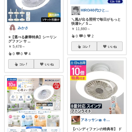
HIRO/40代ひとり暮らし
＼風が出る照明で毎日がもっと
快適✨／ S
...
みかさ
￥
11,880～
0
0
2
⭐️【選べる豪華特典】シーリン
グファン サ
...
￥
5,478～
コレ
いいね
0
0
4
コレ
いいね
アネッサン🧺 キッチンと暮らしの実用品
【ハンディファンの特典有】 ド