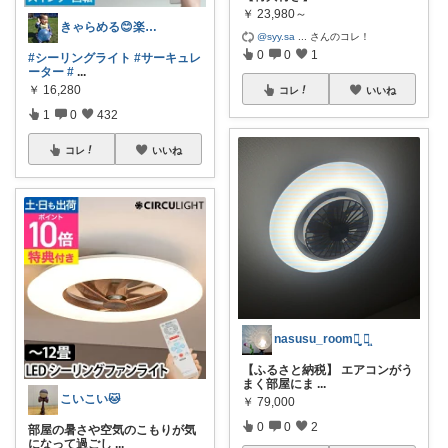
￥
23,980～
きゃらめる😊楽天ROOM🤩
@syy.sa
...
さんのコレ！
0
0
1
#シーリングライト
#サーキュレ
ーター
#
...
￥
16,280
コレ
いいね
1
0
432
コレ
いいね
nasusu_roomꪔ̤̥‎ ꪔ̤̮
【ふるさと納税】 エアコンがう
まく部屋にま
...
こいこい🐱
￥
79,000
0
0
2
部屋の暑さや空気のこもりが気
になって過ごし
...