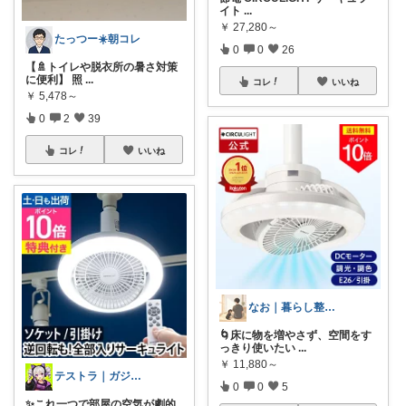
イト
...
￥
27,280～
たっつー☀️朝コレ
0
0
26
【🚿トイレや脱衣所の暑さ対策
に便利】 照
...
コレ
いいね
￥
5,478～
0
2
39
コレ
いいね
なお｜暮らし整えROOM｜犬もいます🐕
🌀床に物を増やさず、空間をす
っきり使いたい
...
￥
11,880～
テストラ｜ガジェット・家電
0
0
5
✨これ一つで部屋の空気が劇的