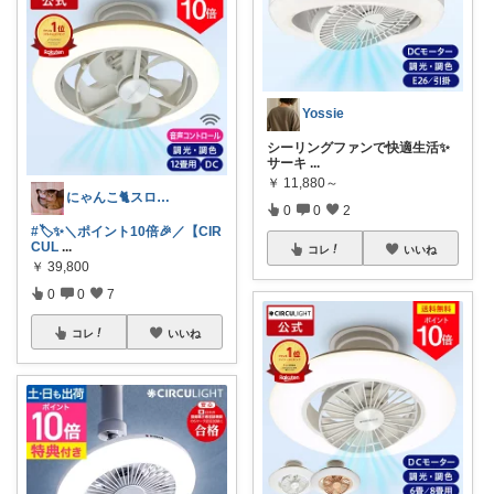
Yossie
シーリングファンで快適生活✨
サーキ
...
￥
11,880～
にゃんこ🐈スローです🐢💦
0
0
2
#🏷️✨＼ポイント10倍🎉／【CIR
CUL
...
コレ
いいね
￥
39,800
0
0
7
コレ
いいね