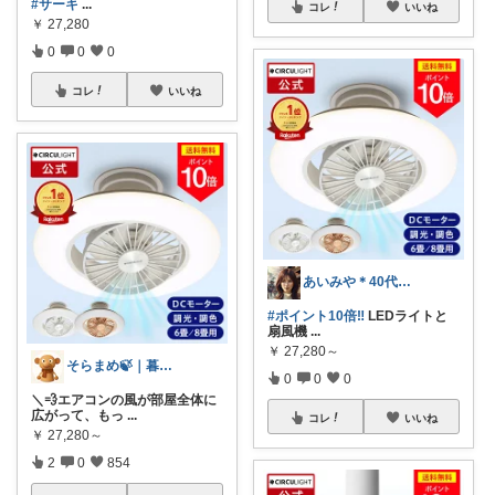
#サーキ
...
コレ
いいね
￥
27,280
0
0
0
コレ
いいね
あいみや＊40代🌷くらしを楽しむ
#ポイント10倍‼️
LEDライトと
扇風機
...
￥
27,280～
そらまめ🍃｜暮らしの便利グッズ
0
0
0
＼💨エアコンの風が部屋全体に
広がって、もっ
...
コレ
いいね
￥
27,280～
2
0
854