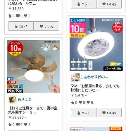
に変わる！✨フ
...
コレ
いいね
￥
11,880
0
0
2
コレ
いいね
しあわせ世代のおすすめ便
💡🌿「お部屋の暑さ、少しでも
快適にしたいな
...
￥
5,478～
ありこま
0
0
6
【灯りと送風を一台で、夏の空
気を回すシーリ
...
コレ
いいね
￥
23,980～
0
0
3