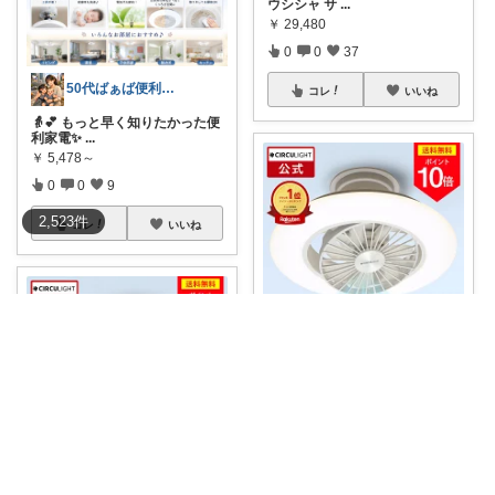
ウシシャ サ
...
￥
29,480
0
0
37
50代ばぁば便利ROOM
コレ
いいね
👵💕 もっと早く知りたかった便
利家電✨
...
￥
5,478～
0
0
9
2,523
件
コレ
いいね
あまろん
​LEDシーリングライトとサーキ
ュレーター
...
￥
27,280～
0
0
90