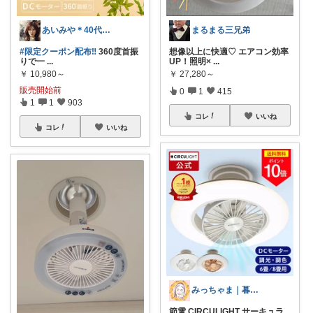
あいみや＊40代🌷くらしを楽しむ
まるまる三兄弟
#限定クーポン配布‼️
360度首振
想像以上に快適♡ エアコン効率
りで一
...
UP！照明×
...
￥
10,980～
￥
27,280～
販売開始前
0
1
415
1
1
903
コレ
いいね
コレ
いいね
みっちゃま｜暮らし整うお買い物🌿
節電 CIRCULIGHT サーキュラ