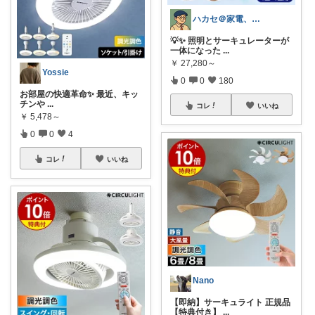
ハカセ＠家電、PCと知育おもちゃ
💡✨ 照明とサーキュレーターが
一体になった
...
￥
27,280～
Yossie
0
0
180
お部屋の快適革命✨ 最近、キッ
チンや
...
コレ
いいね
￥
5,478～
0
0
4
コレ
いいね
Nano
【即納】サーキュライト 正規品
【特典付き】
...