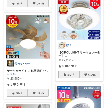
コレ
いいね
はく
【CIRCULIGHT サーキュレータ
ー】
...
￥
27,280～
@syy.sayu_
0
0
2
サーキュライト これ画期的
#ベ
ッドルー
...
コレ
いいね
￥
23,980～
1
0
3
コレ
いいね