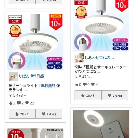
しあわせ世代のおすすめ便
💡🌬️「照明とサーキュレーター
がひとつにな
...
りぼん 🧡5日感謝です🫶
￥
5,478～
0
0
4
✳️サーキュライト
#送料無料
楽
天ランキ
...
￥
5,478～
コレ
いいね
2
2
22
コレ
いいね