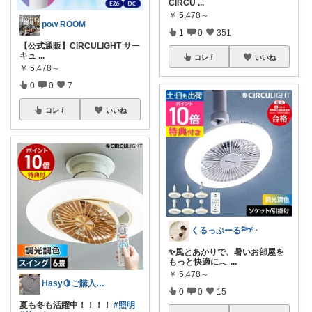
CIRCU
...
￥
5,478～
pow ROOM
1
0
351
【公式通販】CIRCULIGHT サー
キュ
...
コレ
いいね
￥
5,478～
0
0
7
コレ
いいね
くるっぷーる𓆸°･
✨風とあかりで、暑いお部屋を
もっと快適に𓂃
...
￥
5,478～
Hasy🍋ご購入ありがとうございます
0
0
15
夏も冬も活躍中！！！！
#照明