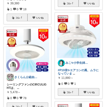
￥
39,380
コレ
いいね
1
0
18
コレ
いいね
みこ✨小学生姉妹の母ちゃん
#P10倍✨エアコンの風、ムラに
なっていま
...
さくらん@経由感謝
￥
11,880～
0
0
1
シーリングファンのCIRCULIG
HTは、
...
￥
5,478～
コレ
いいね
0
0
78
コレ
いいね