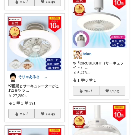
コレ
いいね
brian
✨『CIRCULIGHT（サーキュラ
イト）
...
￥
5,478～
そりゃあるさ X@soryaarusa
1
0
1
💡照明とサーキュレーターがこ
れ1台✨ ラ
...
コレ
いいね
￥
27,280～
1
1
391
コレ
いいね