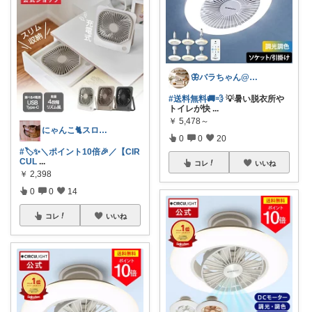
🦋バラちゃん@主婦目線の便利グッズ🦋
#送料無料🚚💨
💡暑い脱衣所や
トイレが快
...
￥
5,478～
にゃんこ🐈スローです🐢💦
0
0
20
#🏷️✨＼ポイント10倍🎉／【CIR
CUL
...
コレ
いいね
￥
2,398
0
0
14
コレ
いいね