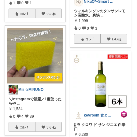
NikuQ🐾Smart Choice
1
0
1
ウィルキンソンのタンサンレモ
コレ
いいね
ン炭酸水、爽快
...
￥
1,999
0
0
3
コレ
いいね
Miii ☆MIRUNO
＼Instagramで話題／1度使った
らや
...
￥
1,584
keyroom 食と暮らしのパントリー
0
4
39
🍾 ラ クロワ ド サン ジニエ 白辛
コレ
いいね
口
...
￥
6,280