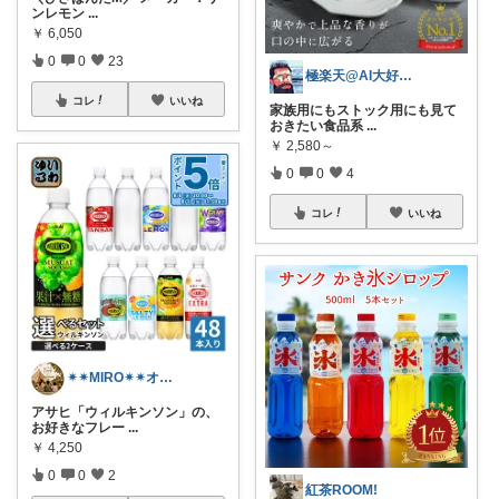
ンレモン
...
￥
6,050
0
0
23
極楽天@AI大好きおじさんｗ
コレ
いいね
家族用にもストック用にも見て
おきたい食品系
...
￥
2,580～
0
0
4
コレ
いいね
✴︎✴︎MIRO✴︎✴︎オススメroom
アサヒ「ウィルキンソン」の、
お好きなフレー
...
￥
4,250
0
0
2
紅茶ROOM!