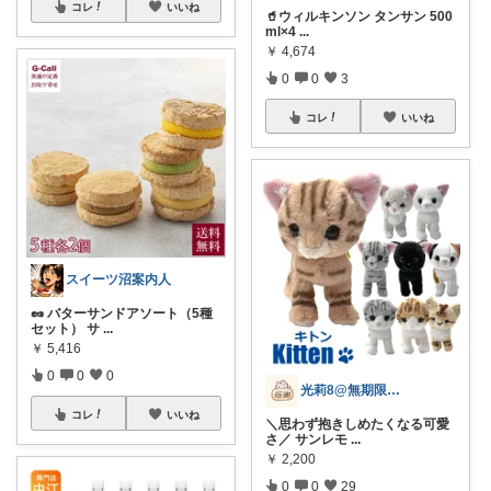
コレ
いいね
🥤ウィルキンソン タンサン 500
ml×4
...
￥
4,674
0
0
3
コレ
いいね
スイーツ沼案内人
🥜 バターサンドアソート（5種
セット） サ
...
￥
5,416
0
0
0
光莉8@無期限休止中。
コレ
いいね
＼思わず抱きしめたくなる可愛
さ／ サンレモ
...
￥
2,200
0
0
29