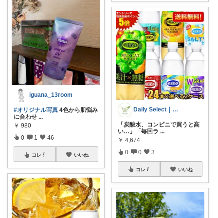
iguana_13room
Daily Select｜日用品・食品
#オリジナル写真
4色から肌悩み
に合わせ
...
「炭酸水、コンビニで買うと高
￥
980
い…」「毎回ラ
...
0
1
46
￥
4,674
0
0
3
コレ
いいね
コレ
いいね