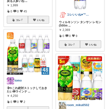
戻る人多いね
...
￥
1,999
0
0
45
コレいいね♥️™▶コレクションも見てね！
コレ
いいね
ウィルキンソン タンサン レモン
(500m
...
￥
2,369
0
0
9
コレ
いいね
tomo
🍋✨これ絶対ストックしておき
たい神ラインナ
...
￥
4,250
0
0
2
room_miku0502