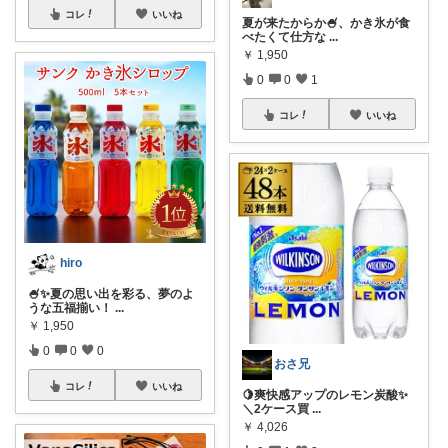
コレ
いいね
夏が来たからか🍧、かき氷が食
べたくて仕方な
...
￥
1,950
0
0
1
コレ
いいね
hiro
🍧✨夏の思い出を彩る、夢のよ
うな五福揃い！
...
￥
1,950
0
0
0
おさ兄
コレ
いいね
🍋爽快感アップのレモン炭酸✨
＼2ケース買
...
￥
4,026