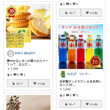
0
0
0
コレ
いいね
AYA's SELECT
爽やかなレモンの香りのスイー
ツって、なんだ
...
￥
1,490
わさび コレクションもご利用ください
0
0
1
日本製サンクラウン かき氷用シ
コレ
いいね
ロップ 50
...
￥
1,950
0
0
5
コレ
いいね