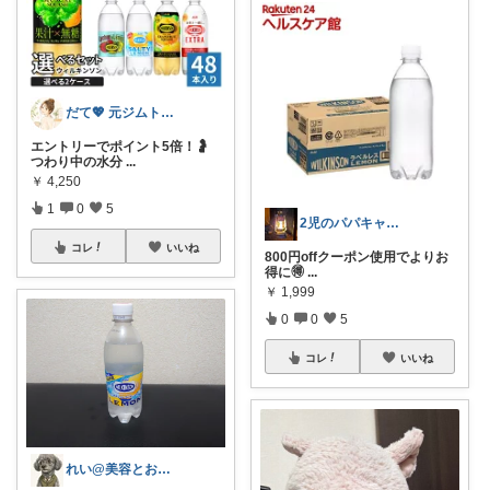
だて💖 元ジムトレーナーママ子育て美容
エントリーでポイント5倍！🤰
つわり中の水分
...
￥
4,250
1
0
5
2児のパパキャンパー
コレ
いいね
800円offクーポン使用でよりお
得に🉐
...
￥
1,999
0
0
5
コレ
いいね
れい@美容とお得に特化