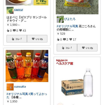
𝑺𝑴𝑰𝑳𝑬
はまベじ【ゼスプリ サンゴール
ぴよたろ
ドキウイ・グ
...
￥
1,980～
#オリジナル写真
花ごころさん
の柑橘類に
...
0
0
43
￥
529
コレ
いいね
0
2
17
コレ
いいね
sunsuKe
#オリジナル写真
#買ってよかっ
た
【各種
...
￥
1,950