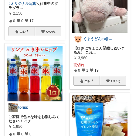
#オリジナル写真
​＼仕事中のダ
ラダラ
...
￥
2,150
0
0
17
コレ
いいね
くまうどん🍊@愛媛で楽しい生活
【ひざにちょこん🐷癒しぬいぐ
るみ】 これ
...
￥
3,980
売切れ
0
1
19
コレ
いいね
toripp
ご家庭で色々な味をお楽しみく
ださい！ イチ
...
￥
1,950
0
0
0