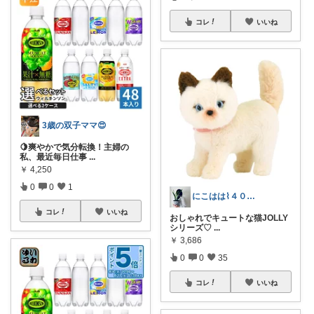
コレ
いいね
3歳の双子ママ😍
🍋爽やかで気分転換！主婦の
私、最近毎日仕事
...
￥
4,250
0
0
1
にこはは⌇４０代心地いい暮らし
コレ
いいね
おしゃれでキュートな猫JOLLY
シリーズ♡
...
￥
3,686
0
0
35
コレ
いいね