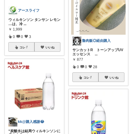
アースライフ
ウィルキンソン タンサン レモン
…は、冷
...
￥
1,999
0
0
3
魯肉飯◎経由購入
コレ
いいね
サンカットR トーンアップUV
エッセンス
...
￥
877
0
0
28
コレ
いいね
kk@購入感謝😂
“炭酸水は結局ウィルキンソンに