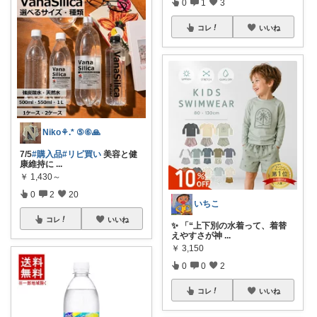
0
1
3
コレ
いいね
Niko⚘.* ⑤⑥🙏
7/5
#購入品
#リピ買い
美容と健
康維持に
...
￥
1,430～
0
2
20
いちこ
コレ
いいね
✨ 「“上下別の水着って、着替
えやすさが神
...
￥
3,150
0
0
2
コレ
いいね