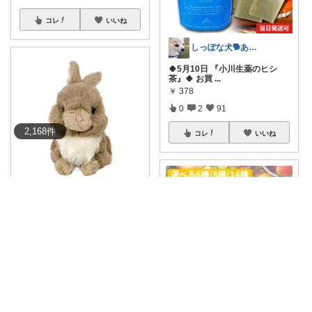
コレ
いいね
しっぽな犬🐕️ありがとう☆ゆっくり🐢
🍀5月10日 『小川生薬のヒシ
茶』🍀 お買
...
￥
378
0
2
91
2,168
件
コレ
いいね
ズボラ主婦SASAKI
うさぎ好きな大人用に。 毛ざわ
りが気持ちい
...
￥
2,420
0
0
1
コレ
いいね
ゆたんぽぽ❣️8月も宜しく(^_-)-☆