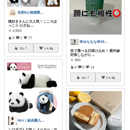
光莉8@無期限休止中。
猫好きさんに大人気！こころほ
っこり ひざね
...
￥
4,950
0
1
77
🌸ゆちなな🌸40代コスパ美容🌸
コレ
いいね
色で選べる日焼け止め！ 紫外線
対策しながら
...
￥
980
0
0
14
コレ
いいね
hiro｜経由購入ありがとうございます✨
＼ひざぱんだM／ メーカー：サ