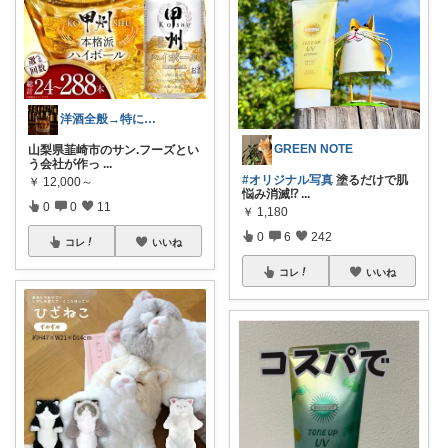
洋酒全般→特にシングルモルト好き
GREEN NOTE
山梨県韮崎市のサン.フーズとい
う会社が作っ
...
#オリジナル写真
塗るだけで肌
￥
12,000～
悩み消滅⁉
...
0
0
11
￥
1,180
0
6
242
コレ
いいね
コレ
いいね