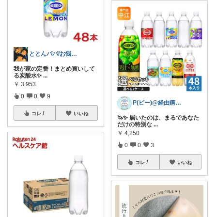
ととんパパ/お悩み解決グッズROOM
我が家の定番！まとめ買いして
る炭酸水✨
...
￥
3,953
0
0
9
P(ピー)@経由購入します！
コレ
いいね
🦄✨ 届いたのは、まるであなた
だけの特別な
...
￥
4,250
0
0
3
コレ
いいね