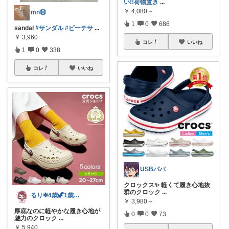
い!!荷物置き
...
￥
4,080～
mnⓂ︎
1
0
686
sandal
#サンダル
#ビーチサ
...
￥
3,960
コレ
いいね
1
0
338
コレ
いいね
USBパパ
クロックス✨ 軽くて履き心地抜
群のクロック
...
るり❇︎4歳🦖1歳🎀ママ
￥
3,980～
厚底なのに軽やかな履き心地が
0
0
73
魅力のクロック
...
￥
5,940