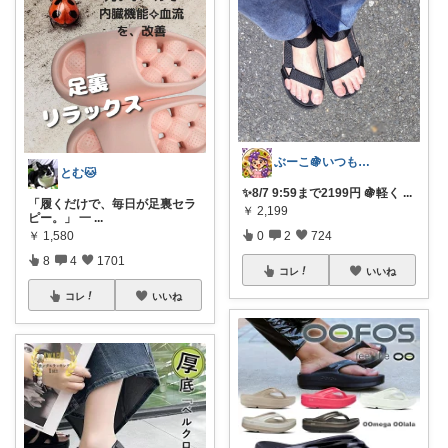
ぶーこ🍇いつもありがとう😊
とむ🐱
✨8/7 9:59まで2199円 🍇軽く
...
​「履くだけで、毎日が足裏セラ
￥
2,199
ピー。」 一
...
￥
1,580
0
2
724
8
4
1701
コレ
いいね
コレ
いいね