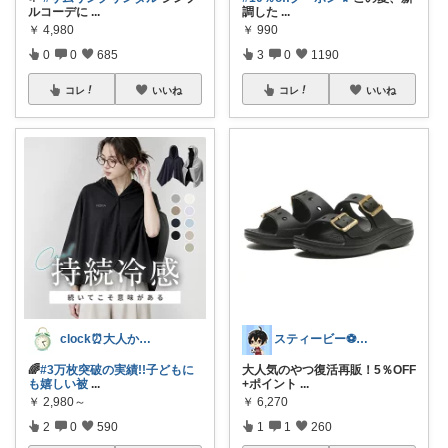
ルコーデに
...
調した
...
￥
4,980
￥
990
0
0
685
3
0
1190
コレ
いいね
コレ
いいね
clock⏰大人かわいい
スティービー⚽3人娘パパ
🌈
#3万枚突破の実績!!子どもに
大人気のやつ復活再販！5％OFF
も嬉しい被
...
+ポイント
...
￥
2,980～
￥
6,270
2
0
590
1
1
260