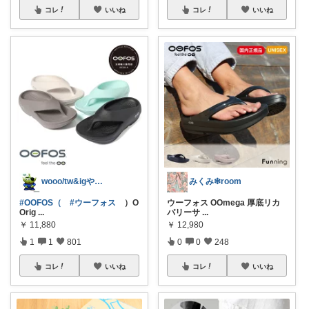
コレ
いいね
コレ
いいね
wooo/tw&igやってます
みくみ❇room
#OOFOS（
#ウーフォス
）O
ウーフォス OOmega 厚底リカ
Orig
...
バリーサ
...
￥
11,880
￥
12,980
1
1
801
0
0
248
コレ
いいね
コレ
いいね