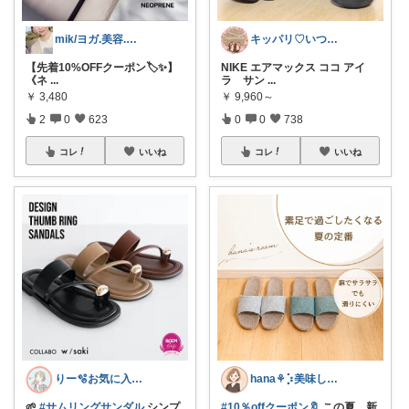
mik/ヨガ.美容.ファッション𓂃.✿
キッパリ♡いつもありがとうございます🌸
【先着10%OFFクーポン🏷️✨】
NIKE エアマックス ココ アイ
《ネ
...
ラ サン
...
￥
3,480
￥
9,960～
2
0
623
0
0
738
コレ
いいね
コレ
いいね
りー🫧お気に入りのある暮らし🧺
hana‎‎⚘⡱美味しい暮らし🤍𐙚
🌱
#サムリングサンダル
シンプ
#10％offクーポン🔖
この夏、新