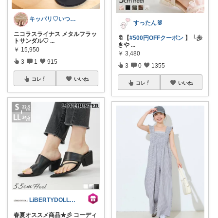
キッパリ♡いつもありがとうございます🌸
すったん🐰
ニコラスライナス メタルフラッ
🔖【
#500円OFFクーポン
】 └歩
トサンダル♡
...
きや
...
￥
15,950
￥
3,480
3
1
915
3
0
1355
コレ
いいね
コレ
いいね
LiBERTYDOLL@コレ！大歓迎
春夏オススメ商品★彡 コーディ