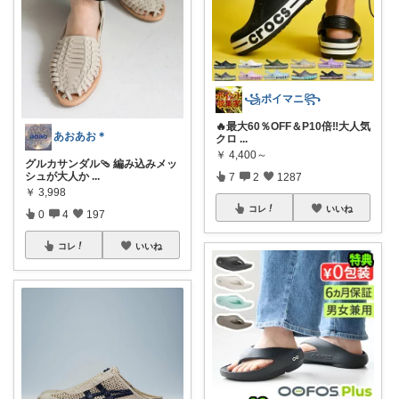
꧁ポイマニ꧂
🔥最大60％OFF＆P10倍‼️大人気
あおあお＊
クロ
...
￥
4,400～
グルカサンダル🩴 編み込みメッ
シュが大人か
...
7
2
1287
￥
3,998
コレ
いいね
0
4
197
コレ
いいね