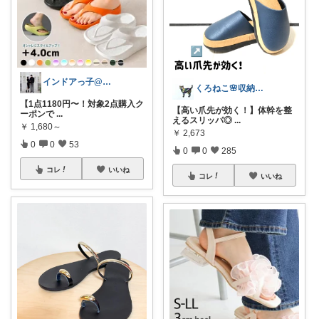
インドアっ子@ご購入ありがとうございます
くろねこ🌸収納＆キッチン整理
【1点1180円〜！対象2点購入ク
【高い爪先が効く！】体幹を整
ーポンで
...
えるスリッパ◎
...
￥
1,680～
￥
2,673
0
0
53
0
0
285
コレ
いいね
コレ
いいね