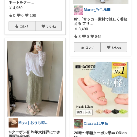
ネートをクー
...
￥
4,950
Maro·͜· 🐾 ͗ ͗˒˒🐈‍⬛
0
0
108
ꕤ*.゜サッカー素材で涼しく着映
える フリ
...
コレ
いいね
￥
3,490
3
0
845
コレ
いいね
Miyu｜おうち時間の小さな幸せ🌸
𝙲𝚑𝚊𝚛𝚘𝚕𝚕🖤🦢
✨クーポン有 昨年大好評につき
20時〜半額クーポン🉐🎫 ORien
再販決定✨軽
...