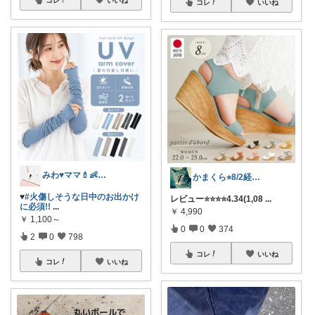
コレ
いいね
みわ♥️ママ💄👶夏かわいい
かまくら⭐︎8/2経由購入感謝です
♥️
#火傷しそうな日中のお出かけ
レビュー⭐️⭐️⭐️⭐️4.34(1,08
...
に必須!!
...
￥
4,990
￥
1,100～
0
0
374
2
0
798
コレ
いいね
コレ
いいね