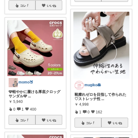
コレ
いいね
momo🍑
mugiko🥞
🩷軽やかに履ける厚底クロッグ
靴擦れゼロを目指して作られた
サンダル🩷
...
♡ストレッチ性
...
￥
5,940
￥
4,998
0
1
400
1
0
162
コレ
いいね
コレ
いいね