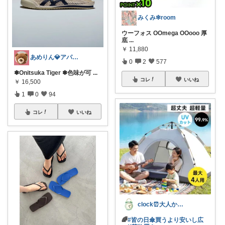
みくみ❇room
ウーフォス OOmega OOooo 厚
底
...
￥
11,880
あめりん💎アパレル♡グルメ♡インテリア
0
2
577
✽Onitsuka Tiger ✽色味が可
...
コレ
いいね
￥
16,500
1
0
94
コレ
いいね
clock⏰大人かわいい
🌈
#皆の日傘買うより安いし広