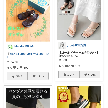
りっか🩶旅行好きのためのお得×おしゃれ
kimidori55🌱5日感謝✨😭
【ゴールドチャームがかわいす
【
#8月11日09:59まで★800円O
ぎ🩴✨SNSで
...
F
...
￥
5,980
￥
7,678
0
0
362
0
2
409
コレ
いいね
コレ
いいね