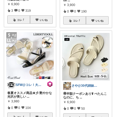
tal
...
￥
6,900
￥
3,900
3
0
319
0
0
190
コレ
いいね
コレ
いいね
SFW@コレ！大歓迎
さや@30代姉妹ママ
春夏オススメ商品★彡 艶やかな
🉐半額クーポンあり❣️ ぺたんこ
光沢が美しい
...
なのに、ち
...
￥
3,980
￥
6,900
0
0
104
0
0
50
コレ
いいね