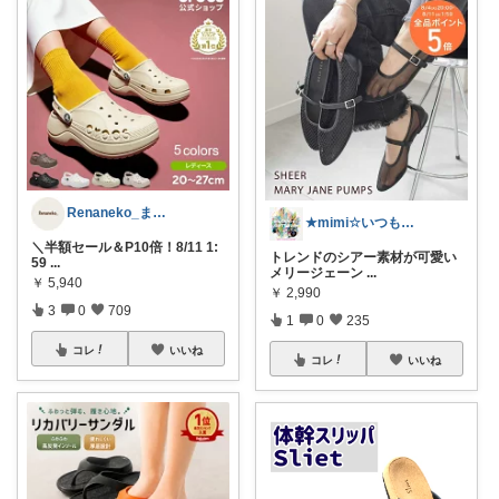
Renaneko_まったりな生活
★mimi☆いつもありがとうございます❤
＼半額セール＆P10倍！8/11 1:
トレンドのシアー素材が可愛い
59
...
メリージェーン
...
￥
5,940
￥
2,990
3
0
709
1
0
235
コレ
いいね
コレ
いいね