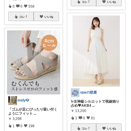
コレ
いいね
0
0
558
コレ
いいね
opaの部屋
midy🐶
✨女神級シルエットで視線独り
占め💖AKB4
...
「ゴムが足にぴったり吸い付く
￥
13,200
ようにフィット
...
1
0
81
￥
3,298
1
0
198
コレ
いいね