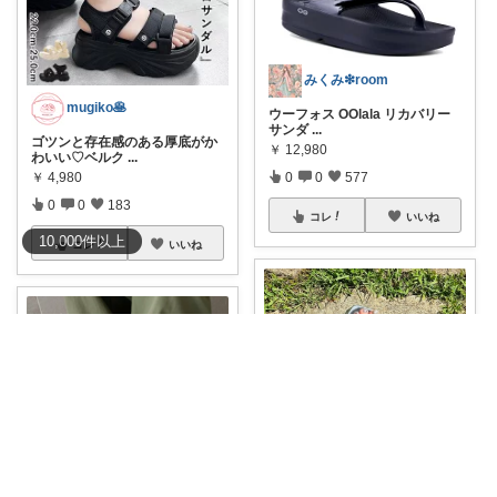
みくみ❇room
mugiko🥞
ウーフォス OOlala リカバリー
サンダ
...
ゴツンと存在感のある厚底がか
￥
12,980
わいい♡ベルク
...
￥
4,980
0
0
577
0
0
183
コレ
いいね
10,000
件
以上
コレ
いいね
Tomo♡ig⇨@tomo_17room