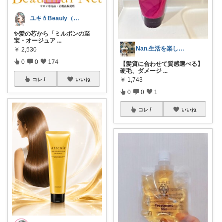
ユキ💄Beauly（ビュウリー）
✨髪の芯から「ミルボンの至
宝・オージュア
...
Nan.生活を楽しく快適に🌿
￥
2,530
0
0
174
【髪質に合わせて質感選べる】
硬毛、ダメージ
...
￥
1,743
コレ
いいね
0
0
1
コレ
いいね