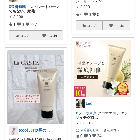
ントリートメン
...
￥
3,300
#送料無料
ストレートパーマ
でもない、縮毛
...
0
0
0
￥
3,800～
1
0
227
コレ
いいね
コレ
いいね
Lad
#ラ・カスタ
アロマエステ エン
リッチグロ
...
￥
3,630～
tooo⌇30代⌖男の子のママ👦🏻
YU┆暮らしを
...
さんのコレ！
0
0
24