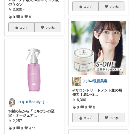
✨ポイント最大10倍✨ サロン級
のうるツ
...
コレ
いいね
￥
3,630～
0
0
8
コレ
いいね
フジ✂️現役美容師のオススメヘアケア
✅サロントリートメント並の補
修力！週1〜2
...
￥
6,300
ユキ💄Beauly（ビュウリー）
0
0
0
✨髪の芯から「ミルボンの至
宝・オージュア
...
コレ
いいね
￥
2,257
0
0
477