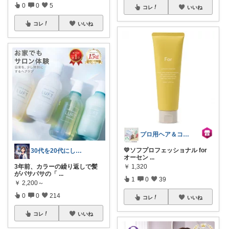
0
0
5
コレ
いいね
コレ
いいね
プロ用ヘア＆コスメShopネッツビー
💛ソフプロフェッショナル for
30代を20代にした美魔女 リカ
オーセン
...
￥
1,320
3年前、カラーの繰り返しで髪
がパサパサの「
...
1
0
39
￥
2,200～
0
0
214
コレ
いいね
コレ
いいね