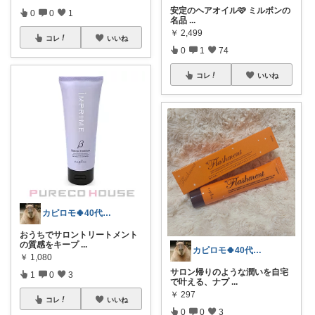
安定のヘアオイル🩷 ミルボンの
0
0
1
名品
...
￥
2,499
コレ
いいね
0
1
74
コレ
いいね
カピロモ🍀40代インドア派ROOM🦥
おうちでサロントリートメント
の質感をキープ
...
カピロモ🍀40代インドア派ROOM🦥
￥
1,080
サロン帰りのような潤いを自宅
1
0
3
で叶える、ナプ
...
￥
297
コレ
いいね
0
0
3