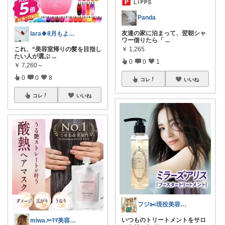
Panda
友達の家に泊まって、翌朝シャ
lara🍀8月もよろしく😊✨
ワー借りたら「
...
￥
1,265
これ、“美容室帰りの髪を目指し
たい人が選ぶ
...
0
0
1
￥
7,260～
0
0
8
コレ
いいね
コレ
いいね
フジ✂️現役美容師のオススメヘアケア
いつものトリートメントをサロ
miwa.✂︎ﾏﾏ美容師💎