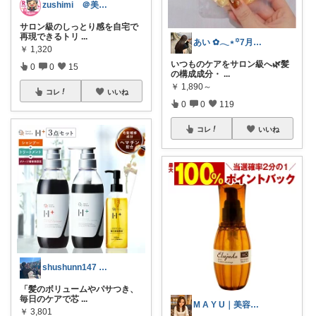
zushimi ＠美容☓ケア
サロン級のしっとり感を自宅で
再現できるトリ
...
あい ✿𓂃⋆꙳7月感謝致します
￥
1,320
いつものケアをサロン級へ🌿‬髪
0
0
15
の構成成分・
...
￥
1,890～
コレ
いいね
0
0
119
コレ
いいね
shushunn147 ⚽️経由購入
「髪のボリュームやパサつき、
毎日のケアで芯
...
M A Y U｜美容好きROOM🩶
￥
3,801