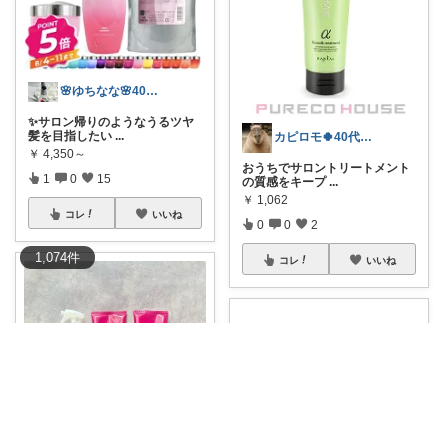
🌸ゆちなな🌸40代コスパ美容🌸
✨サロン帰りのようなうるツヤ
髪を目指したい
...
カピロモ🍀40代インドア派ROOM🦥
￥
4,350～
おうちでサロントリートメント
1
0
15
の質感をキープ
...
￥
1,062
コレ
いいね
0
0
2
1,074
件
コレ
いいね