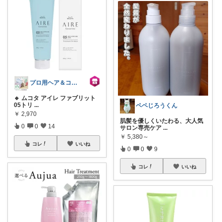
プロ用ヘア＆コスメShopネッツビー
🔹 ムコタ アイレ ファブリット
05トリ
...
ペペじろうくん
￥
2,970
肌髪を優しくいたわる、大人気
0
0
14
サロン専売ケア
...
￥
5,380～
コレ
いいね
0
0
9
コレ
いいね