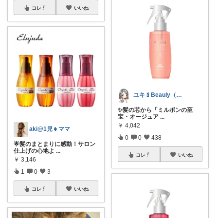
コレ
いいね
ユキ💄Beauly（ビュウリー）
✨髪の芯から「ミルボンの至
宝・オージュア
...
￥
4,042
aki@1児👧ママ
0
0
438
🌟髪のまとまりに感動！サロン
仕上げの心地よ
...
コレ
いいね
￥
3,146
1
0
3
コレ
いいね