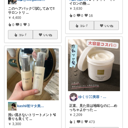
イロンの熱
...
￥
3,630
このヘアパック♡試してみて‼️
サロントリ
...
0
0
16
￥
4,400
0
0
3
コレ
いいね
コレ
いいね
ゆくり🐕‍🦺美容・便利雑貨🤍
正直、見た目は地味なのに…め
kashi/初マタ美容師🫧
っちゃよかった
...
￥
2,209
洗い流さないトリートメント🫧
香りも良くて
...
1
0
473
￥
3,300