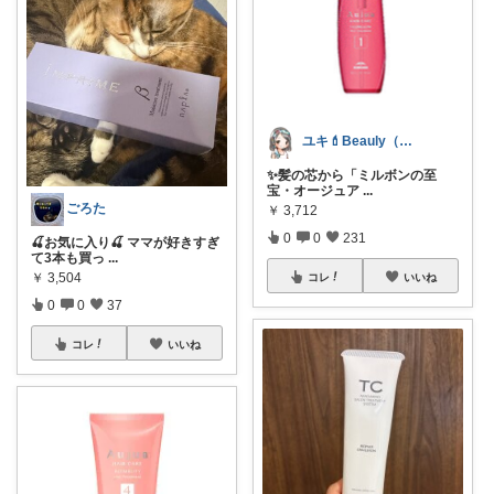
ユキ💄Beauly（ビュウリー）
✨髪の芯から「ミルボンの至
宝・オージュア
...
ごろた
￥
3,712
0
0
231
🍒お気に入り🍒 ママが好きすぎ
て3本も買っ
...
￥
3,504
コレ
いいね
0
0
37
コレ
いいね