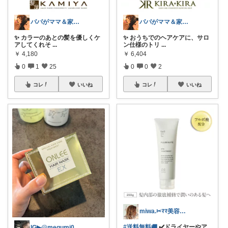
パパがママ＆家族の笑顔の為に選ぶ品😆
パパがママ＆家族の笑顔の為に選ぶ品😆
✨ カラーのあとの髪を優しくケ
✨ おうちでのヘアケアに、サロ
アしてくれそ
...
ン仕様のトリ
...
￥
4,180
￥
6,404
0
1
25
0
0
2
コレ
いいね
コレ
いいね
miwa.✂︎ﾏﾏ美容師💎
#送料無料🚚
✔️ドライヤーやア
IG▶︎@megumi0927