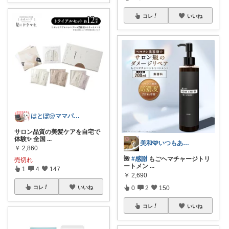
コレ
いいね
はとぽ@ママパパの神育児グッズ✨
サロン品質の美髪ケアを自宅で
体験✨ 全国
...
美和🩷いつもありがとう
￥
2,860
🌺
#感謝
もごヘマチャージトリ
売切れ
ートメン
...
1
4
147
￥
2,690
0
2
150
コレ
いいね
コレ
いいね