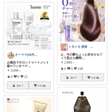
トモトモ 美容 食品 子育てルーム
え、今の髪ちょっと好きかも♡
さーママ|30代小2女児ママ🎀
って思えた瞬間
...
￥
2,860～
お風呂でサロントリートメント
級✨ワンオペマ
...
0
0
139
￥
3,696～
0
0
21
コレ
いいね
コレ
いいね