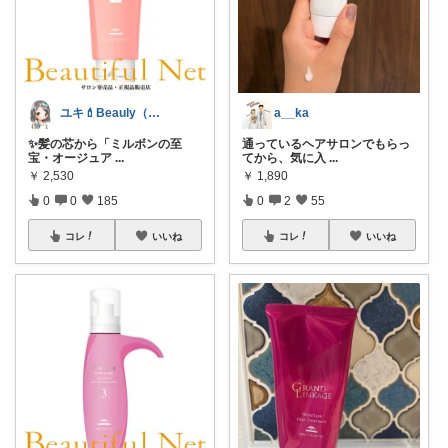
a__ka
ユキ💄Beauly（ビュウリー）
通っているヘアサロンでもらっ
✨髪の芯から「ミルボンの至
てから、気に入
...
宝・オージュア
...
￥
1,890
￥
2,530
0
2
55
0
0
185
コレ
いいね
コレ
いいね