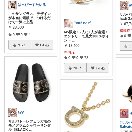
はっぴーすたいる
a
このサングラス、デザイン
サルバ
が本当に素敵で、つけるだ
hadi Ga
けで一気に上品
...
𝙵𝚞𝚖𝚒𝚗𝚊𓍯
￥
67,7
￥
28,600
掲載終
6/5限定！2人に1人が当選！
0
0
4
0
エントリーで最大100％ポイ
ント
...
コレ
いいね
￥
18,400
コ
売切れ
0
0
78
コレ
いいね
ayy
サルバトーレフェラガモの
#サル
モノグラムシャワーサンダ
Salvat
ル（BLACK
...