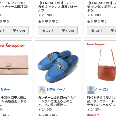
ァトーレフェラガモ
【FERRAGAMO】 フェラ
【FERRAGAMO】
トチャームEDT 30
ガモ ネックレス 真夏のオー
モ サンダル 足元に
ルブ
...
さを
...
8
￥
29,700
￥
49,800
0
5
0
0
2
0
0
1
レ
いいね
コレ
いいね
コレ
リチ🦔
お茶をドーゾ
かーば😊
中30％OFFお得に
ガンチーニ金具部分がリバ
時代を超えて愛され
！✨ 高級感あふれる
ーシブルで使えるとのこ
品。サルヴァトーレ
...
と。その日の服装
...
ラガモのショルダ
...
04
￥
14,545
￥
14,234
掲載終了
1
22
0
0
6