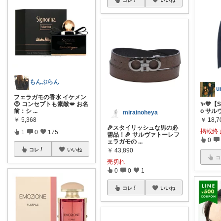
コレ
いいね
もんぶらん
u
フェラガモの香水 イケメン
😍 コンセプトも素敵💋 お名
✨💙【Sa
前：シ
...
o サ
mirainoheya
￥
5,368
￥
18,7
🎉スタイリッシュな男の必
掲載終
1
0
175
需品！🎉 サルヴァトーレフ
0
ェラガモの
...
コレ
いいね
￥
43,890
コ
売切れ
0
0
1
コレ
いいね