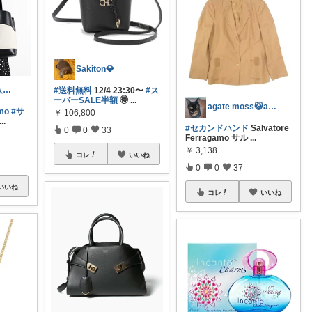
Sakiton💎
りさ🍀経由購入ありがとうございます😊
#送料無料
12/4 23:30〜
#ス
ーパーSALE半額
🉐
...
agate moss😺agaです
amo
#サ
￥
106,800
...
#セカンドハンド
Salvatore
0
0
33
Ferragamo サル
...
￥
3,138
コレ
いいね
0
0
37
いいね
コレ
いいね