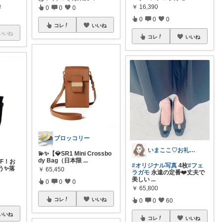
！
￥
16,390
0
0
0
0
0
0
コレ
いいね
いいね
コレ
いいね
ブロッコリー
いまここ♡お礼はプロフ＆詳細投稿に🙏♡
💫✨【💎SR1 Mini Crossbo
dy Bag（日本限
...
FF！お
#オリジナル写真
4枚
#フェ
う✨落
￥
65,450
ラガモ
永遠の定番❤️丈夫で
美しい
...
0
0
0
￥
65,800
コレ
いいね
0
0
60
いいね
コレ
いいね