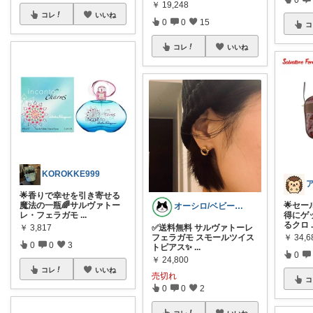
￥
19,248
コレ
いいね
0
0
15
コ
コレ
いいね
KOROKKE999
ア
🌟香りで幸せを引き寄せる
魔法の一瓶🌈サルヴァトー
🌟セー
オーシロ/ベビー用品とファッション😎
レ・フェラガモ
...
得にゲ
るクロ
￥
3,817
✅送料無料 サルヴァトーレ
￥
34,6
フェラガモ スモールツイス
0
0
3
トピアス✨
...
0
￥
24,800
コレ
いいね
売切れ
コ
0
0
2