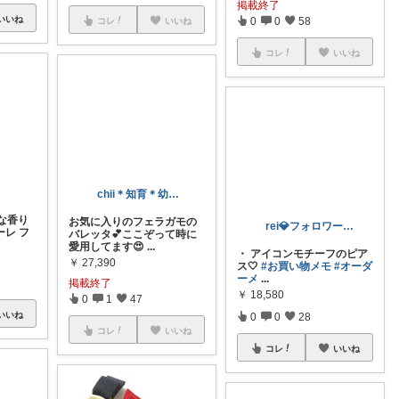
掲載終了
いいね
0
0
58
コレ
いいね
コレ
いいね
な香り
rei💎フォロワー様から購入🍀*゜
レ フ
chii＊知育＊幼児教育＊ワーママ
・ アイコンモチーフのピア
ス🤍
#お買い物メモ
#オーダ
お気に入りのフェラガモの
ーメ
...
バレッタ💕ここぞって時に
￥
18,580
愛用してます😍
...
￥
27,390
いいね
0
0
28
掲載終了
0
1
47
コレ
いいね