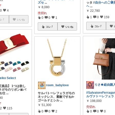
03
ズセ
...
ッタ
#自分へのご褒
了
ヘ
...
￥
8,080
0
4
￥
22,780
売切れ
1
0
159
0
0
1
レ
いいね
コレ
コレ
いいね
eiko Select
room_babylove
正規品】 1つは欲し
ラガモのリボン🎀バ
#SalvatoreFerrag
 お仕
...
サルバトーレフェラガモの
ルヴァトーレフェラ
ネックレス、素敵ですね✨
90
ゴールドとシル
...
￥
198,000
了
￥
51,300
売切れ
2
115
0
0
2
0
0
0