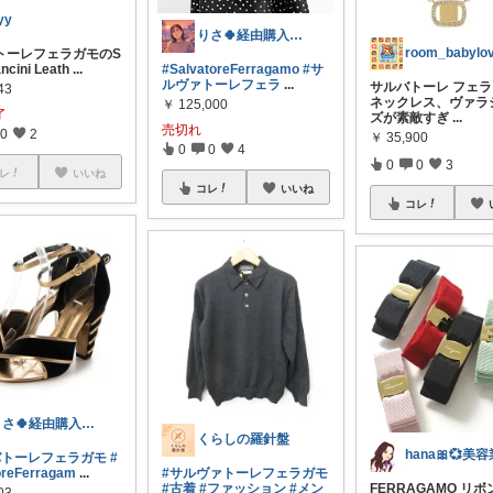
yy
りさ🍀経由購入ありがとうございます😊
room_babylo
トーレフェラガモのS
ncini Leath
...
#SalvatoreFerragamo
#サ
ルヴァトーレフェラ
...
サルバトーレ フェ
43
ネックレス、ヴァラ
￥
125,000
了
ズが素敵すぎ
...
売切れ
0
2
￥
35,900
0
0
4
0
0
3
レ
いいね
コレ
いいね
コレ
りさ🍀経由購入ありがとうございます😊
くらしの羅針盤
バトーレフェラガモ
#
oreFerragam
...
#サルヴァトーレフェラガモ
#古着
#ファッション
#メン
FERRAGAMO リ