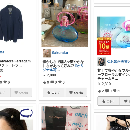
ma
Sakurako
lvatore Ferragam
懐かしさで購入✨爽やかな
ルヴァトーレフ
...
甘さがあって好み♡
#オリ
ジナル写
...
00
甘くて爽やかなフル
ーフローラル🌸イン
￥
2,880
了
チャーム❤
...
0
6
0
0
6
￥
2,310
2
0
60
レ
いいね
コレ
いいね
コレ