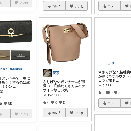
レ
いいね
コレ
いいね
コレ
ten✩.*˚ fashion中心❤🧸
麦茶
ラリ
布という事で、春に
さりげないガンチーニが可
💫さりげなく魅惑的
を新しくするのは縁
愛い。底鋲たくさんあるデ
が漂う✨サルヴァトー
い！シン
...
ザイン珍しい気
...
ェラガモ F
...
00
￥
194,500
￥
2,288
了
0
0
0
1
0
3
0
65
コレ
いいね
コレ
レ
いいね