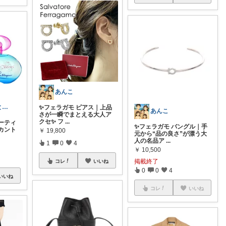
あんこ
なお姉@美容と猫😻フォロワー様経由購入
✨フェラガモ ピアス｜上品
あんこ
さが一瞬でまとえる大人ア
クセ✨ フ
...
ーティ
✨フェラガモ バングル｜手
カント
￥
19,800
元から“品の良さ”が漂う大
人の名品ア
...
1
0
4
￥
10,500
掲載終了
コレ
いいね
0
0
4
いいね
コレ
いいね