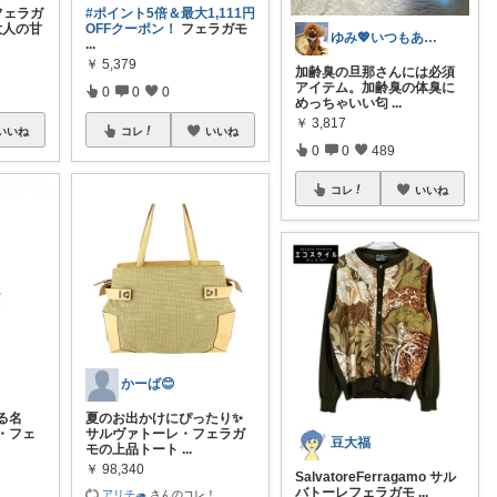
フェラガ
#ポイント5倍＆最大1,111円
大人の甘
OFFクーポン！
フェラガモ
ゆみ💖いつもありがとう
...
￥
5,379
加齢臭の旦那さんには必須
アイテム。加齢臭の体臭に
0
0
0
めっちゃいい匂
...
￥
3,817
いいね
コレ
いいね
0
0
489
コレ
いいね
かーば😊
る名
夏のお出かけにぴったり✨
・フェ
サルヴァトーレ・フェラガ
豆大福
モの上品トート
...
￥
98,340
SalvatoreFerragamo サル
バトーレフェラガモ
...
アリチ🦔
さんのコレ！