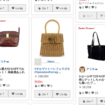
アリチ🦔
さんのコレ
0
0
0
レ
いいね
コレ
いいね
コレ
リチ🦔
___.hime.___
ル最大50％OFFでお
#サルヴァトーレフェラガモ
アリチ🦔
ット！ 高級感あふれ
#SalvatoreFerrag
...
...
￥
198,000
✨セール中で29％O
80
得にゲットしちゃお
売切れ
ち着いたブ
...
1
13
0
0
0
￥
28,238
0
0
15
レ
いいね
コレ
いいね
コレ