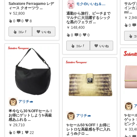
Salvatore Ferragamo レデ
サルヴ
モク🐽いいね＆フォローに感謝💕
ィース クオーツウ
...
インカン
ml
...
￥
52,800
通勤から旅行、ビーチまで
￥
2,94
マルチに大活躍するシック
0
0
8
な黒のフェラガ
...
0
￥
148,400
コレ
いいね
0
0
0
コ
コレ
いいね
アリチ🦔
ア
🌟今なら30％OFFセール！
お得にゲットしよう✨高級
✨セール
アリチ🦔
感あふれる
...
ゲット
ピンク
￥
29,710
✨セール50％OFF！お得に
￥
33,4
レトロな高級感を手に入れ
0
1
22
よう👜クロ
...
0