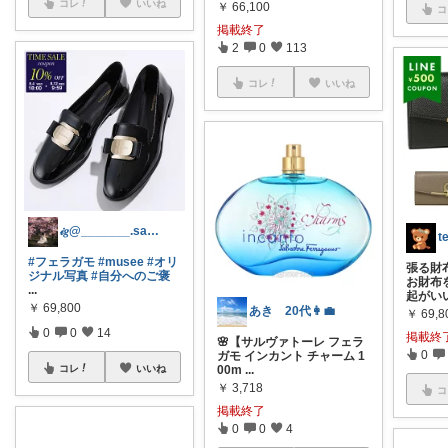
コレ
いいね
￥
66,100
コ
掲載終了
2
0
113
コレ
いいね
𝒾𝑔@_______.saku
#フェラガモ
#musee
#オリ
張る財
ジナル写真
#自分へのご褒
お財布
...
起がい
￥
69,800
あき 20代👩‍💼
￥
69,8
0
0
14
掲載終
🌸【サルヴァトーレ フェラ
0
ガモ インカント チャーム 1
コレ
いいね
00m
...
￥
3,718
コ
掲載終了
0
0
4