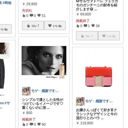
🐶サルヴァトーレ フェラガ
美
#時短
￥
29,900
モのガンチーニの財布を紹
介します😃
...
売切れ
￥
69,800
0
0
51
掲載終了
0
1
38
コレ
いいね
いいね
コレ
いいね
モゲ・感謝です❤︎しばらく留守です★
りさ🍀経由購入ありがとうございます😊
シンプルで凛とした女性が
モゲ・感謝です❤︎しばらく留守です★
amo
#サ
つけているイメージです♡
...
重くないのに深
...
お嬢さんっぽくて好き👗ク
￥
800
ラシックなデザインと今の
流行りとのバラ
...
掲載終了
￥
118,800
0
0
90