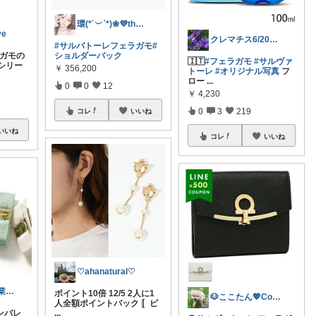
環(*´︶`*)❀💜thanks!❥❥
ve
クレマチス6/20🦟有難く御座候
#サルバトーレフェラガモ
#
ラガモの
ショルダーバック
🇮🇹
#フェラガモ
#サルヴァ
シリー
￥
356,200
トーレ
#オリジナル写真
フ
ロー
...
0
0
12
￥
4,230
0
3
219
コレ
いいね
いいね
コレ
いいね
♡ahanatural♡
hana🎀💞美容業界OL👩‍💼
ポイント10倍 12/5 2人に1
🐶ここたん💖CocoChic
人全額ポイントバック 〚ピ
ボンバレ
...