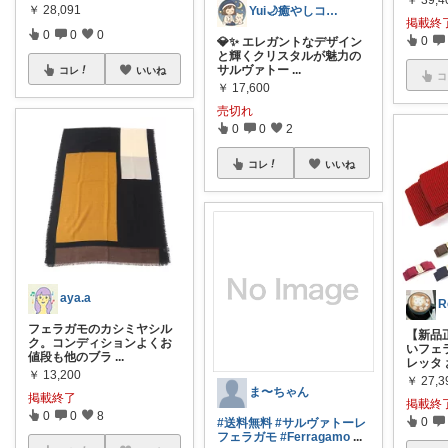
￥
39,4
￥
28,091
Yui🌙癒やしコーディネーター
掲載終
0
0
0
0
💎✨ エレガントなデザイン
と輝くクリスタルが魅力の
サルヴァトー
...
コレ
いいね
コ
￥
17,600
売切れ
0
0
2
コレ
いいね
aya.a
R
フェラガモのカシミヤシル
【新品
ク。コンディションよくお
いフェ
値段も他のブラ
...
レッタ
￥
13,200
￥
27,3
ま〜ちゃん
掲載終了
掲載終
0
0
8
0
#送料無料
#サルヴァトーレ
フェラガモ
#Ferragamo
...