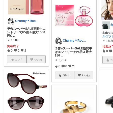
Churmy＊Room神コスメ＆美容家電
予告スーパーSALE期間中エ
ントリーでP5倍＆最大1500
Salvat
円O
...
ルヴァ
￥
1,584
Churmy＊Room神コスメ＆美容家電
￥
18,8
掲載終了
掲載終
予告⭐️スーパーSALE期間中
0
0
2
0
はエントリーでP5倍＆最大
150
...
コレ
いいね
￥
2,794
コ
0
0
2
コレ
いいね