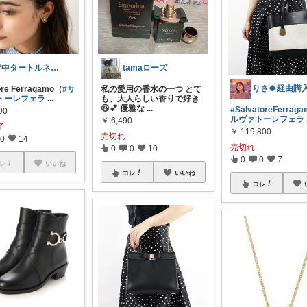
年中タートルネックコーデ
tamaローズ
ore Ferragamo（
#サ
私の愛用の香水の一つ とて
トーレフェラ
...
も、大人らしい香りで好き
😆💕 優雅な
...
#SalvatoreFerrag
00
ルヴァトーレフェラ
￥
6,490
了
￥
119,800
売切れ
0
14
売切れ
0
0
10
0
0
7
レ
いいね
コレ
いいね
コレ