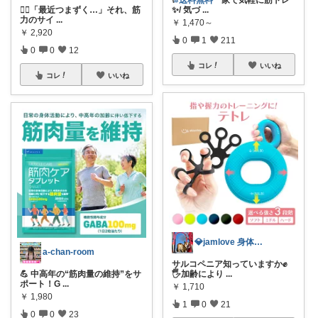
\
#送料無料
家で気軽に筋トレ
🚶‍♂️「最近つまずく…」それ、筋
✨/ 気づ
...
力のサイ
...
￥
1,470～
￥
2,920
0
1
211
0
0
12
コレ
いいね
コレ
いいね
💎jamlove 身体に優しく
a-chan-room
サルコペニア知っていますか✊
💪 中高年の“筋肉量の維持”をサ
🖐️加齢により
...
ポート！G
...
￥
1,710
￥
1,980
1
0
21
0
0
23