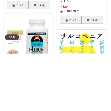
￥
1,779
コレ
いいね
売切れ
0
0
2
コレ
いいね
44
件
miimama節約美容チャンネル
ロイシンで筋肉保持😆❣️ 運動量
を保つだけ
...
￥
3,828
0
0
13
コレ
いいね
kuroppa
#サルコペニア
#高齢期を若々