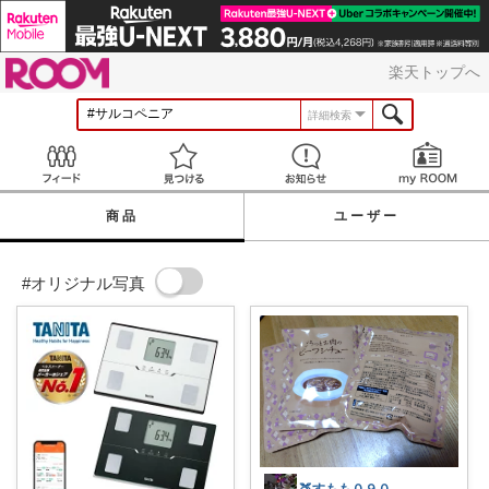
ROOM
楽天トップへ
詳細検索
Feed
見つける
お知らせ
商品
ユーザー
#オリジナル写真
🍑すもも０９０２🍑