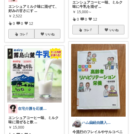
エンシュアコーヒー味、ミルク
エンシュアミルク味に混ぜて、
味に牛乳を混ぜ
...
好みの甘さにす
...
￥
15,000～
￥
2,522
0
0
12
0
0
12
コレ
いいね
コレ
いいね
在宅介護を応援したい言語聴覚士えりもく
エンシュアコーヒー味、ミルク
味に混ぜると飲
...
ハム🤗経由購入感謝致します❣️（リベ）
￥
15,000
今流行のフレイルやサルコペニ