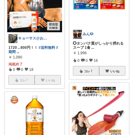
みん🐶
キョーサス@お得、高P、便利グッズ
💮タンパク質がしっかり摂れる
1720→800円！！
#送料無料
#
スープ 1食
...
期間
...
￥
1,996
￥
1,080
0
0
16
掲載終了
0
0
18
コレ
いいね
コレ
いいね