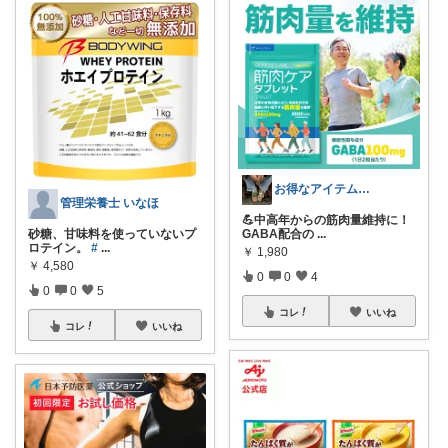
お得なアイテムROOM
管理栄養士 いなほ
💪中高年からの筋肉量維持に！
砂糖、甘味料を使っていないプ
GABA配合の
...
ロテイン。
#
...
￥
1,980
￥
4,580
0
0
4
0
0
5
コレ
いいね
コレ
いいね