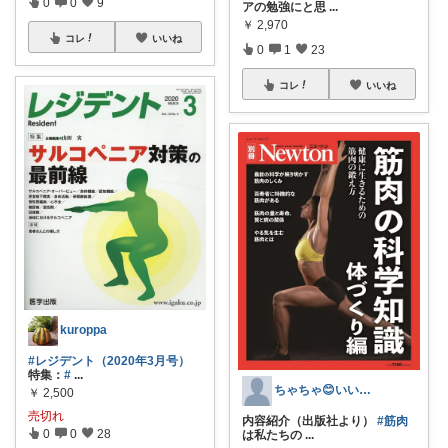
0
0
9
アの勉強にと思
...
￥
2,970
コレ
いいね
0
1
23
コレ
いいね
kuroppa
#レジデント（2020年3月号）
特集：
#
...
ちゃちゃ😊いいね!見てね😊
￥
2,500
売切れ
内容紹介（出版社より）
#筋肉
0
0
28
は私たちの
...