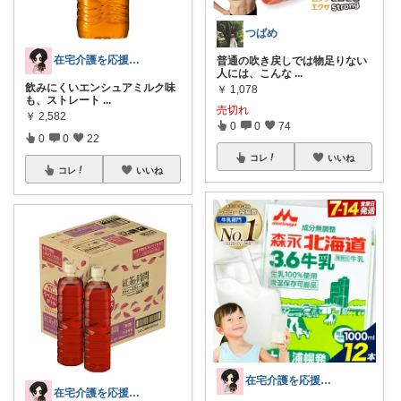
つばめ
在宅介護を応援したい言語聴覚士えりもく
普通の吹き戻しでは物足りない
人には、こんな
...
飲みにくいエンシュアミルク味
￥
1,078
も、ストレート
...
売切れ
￥
2,582
0
0
74
0
0
22
コレ
いいね
コレ
いいね
在宅介護を応援したい言語聴覚士えりもく
在宅介護を応援したい言語聴覚士えりもく