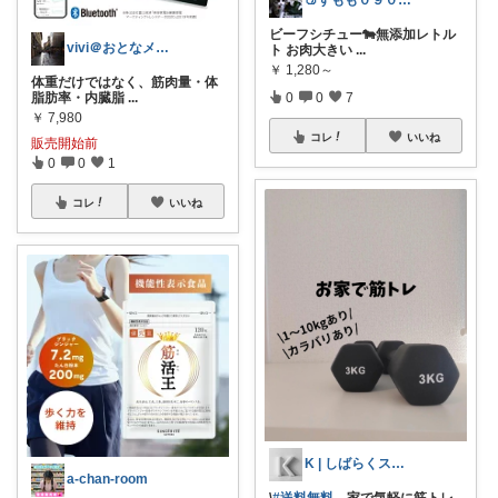
ビーフシチュー🐄無添加レトル
vivi＠おとなメンズ館
ト お肉大きい
...
￥
1,280～
体重だけではなく、筋肉量・体
0
0
7
脂肪率・内臓脂
...
￥
7,980
コレ
いいね
販売開始前
0
0
1
コレ
いいね
K | しばらくスロー
a-chan-room