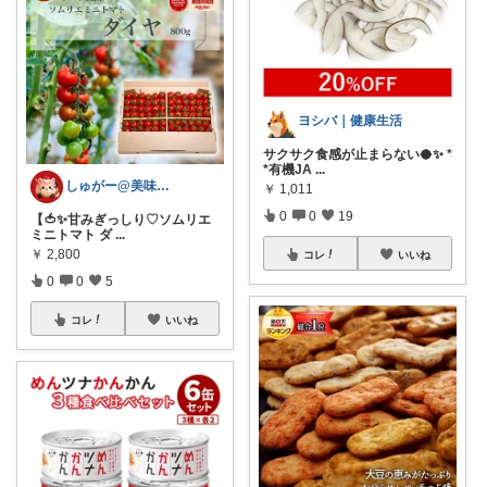
ヨシバ｜健康生活
サクサク食感が止まらない🥥✨ *
*有機JA
...
しゅがー@美味しいスイーツや雑貨紹介
￥
1,011
0
0
19
【🍅✨甘みぎっしり♡ソムリエ
ミニトマト ダ
...
￥
2,800
コレ
いいね
0
0
5
コレ
いいね