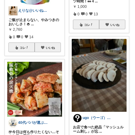
ツ時間！🥜 4
...
￥
1,000
えりな@いいね100%バック💓
0
0
13
ご飯が止まらない、やみつきの
おいしさ！🍚
...
コレ
いいね
￥
2,760
0
0
14
コレ
いいね
ugo（ウーゴ）／どれにした？.com
40代パパが選ぶ 毎日がラクになる暮らし
お店で食べた絶品「マッシュル
ーム刺し」が忘
...
🍺今日は何も作りたくない…そ