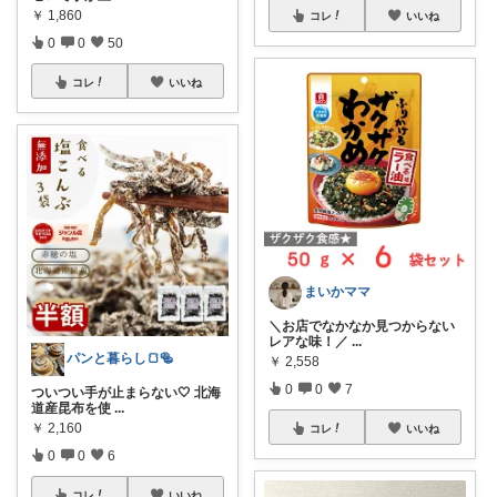
￥
1,860
コレ
いいね
0
0
50
コレ
いいね
まいかママ
＼お店でなかなか見つからない
レアな味！／
...
パンと暮らし🍞🥯
￥
2,558
0
0
7
ついつい手が止まらない🤍 北海
道産昆布を使
...
￥
2,160
コレ
いいね
0
0
6
コレ
いいね