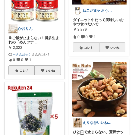
ねこだま✨ おうち時間充実ROOM🐾
ダイエット中だって美味しいお
やつ食べたいで
...
かおりん
￥
3,879
0
0
1
🥫ご飯が止まらない！博多生ま
れの「めんツナ
...
￥
2,322
コレ
いいね
ぺきんだっく
さんのコレ！
0
0
1
コレ
いいね
えりな@いいね100%バック💓
ひと口で止まらない、贅沢ナッ