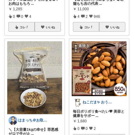
お肉はもちろ
...
舗もち吉の代表
...
￥
1,285
￥
11,000
0
0
4
4
2
946
コレ
いいね
コレ
いいね
ねこだま✨ おうち時間充実ROOM🐾
毎日ポリポリ食べたい💖 美容と
健康をサポー
...
はまっち＠お取り寄せ・便利グッズ・ゲーム
￥
1,680
0
0
2
＼【大容量1kgの幸せ】罪悪感
ゼロで手が止
...