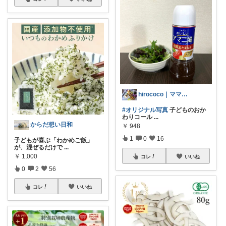
hirococo｜ママセレクト 💫
#オリジナル写真
子どものおか
わりコール
...
からだ想い日和
￥
948
1
0
16
子どもが喜ぶ「わかめご飯」
が、混ぜるだけで
...
￥
1,000
コレ
いいね
0
2
56
コレ
いいね