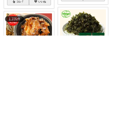
コレ
いいね
1,226
件
Dera🐤X→@dera_room
聖帝カブキン【北海道を推す者】
🌈ごはんが止まらない🍚✨ bibig
oの「
...
【🌶️コリコリ食感×旨辛ラー油！
ご飯もお酒
...
￥
1,000
￥
980
売切れ
0
0
23
0
2
258
コレ
いいね
コレ
いいね