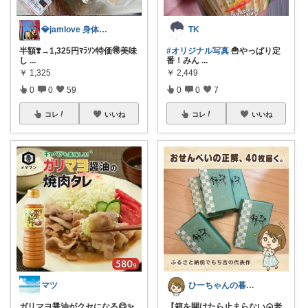
💎jamlove 身体に優しく
TK
半額❣️→1,325円ﾏﾗｿﾝ特価🉐美味
#オリジナル写真
🍟やっぱり定
し
...
番！みん
...
￥
1,325
￥
2,449
0
0
59
0
0
7
コレ
いいね
コレ
いいね
マツ
ひーちゃんの暮らしと服ROOM🌷
ガリマヨ醤油がクセになる😋✨
【箱を開けたら止まらない🍘老