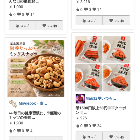
んな日の最強お
...
￥
3,218
￥
1,000
0
0
14
0
0
14
コレ
いいね
コレ
いいね
Mau32💜いつも有難うございます😊
Moviebox・食べることが大好き
🉐1500円以上50円OFFクーポ
ン‼️[
...
🥜 毎日の健康習慣に、5種類の
ナッツの美味
...
￥
926
￥
1,930
0
0
34
0
0
4
コレ
いいね