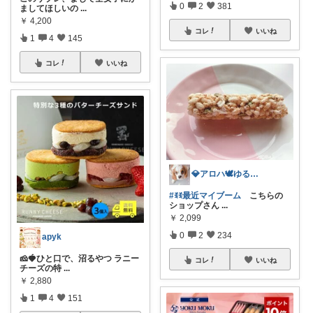
0
2
381
ましてほしいの
...
￥
4,200
コレ
いいね
1
4
145
コレ
いいね
💎アロハ🕊️ゆる無添加🔥身体に優し
#ꉂꉂ最近マイブーム
こちらの
ショップさん
...
￥
2,099
0
2
234
apyk
🧀🍓ひと口で、沼るやつ ラニー
コレ
いいね
チーズの特
...
￥
2,880
1
4
151