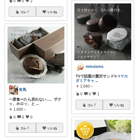
0
0
2
コレ
いいね
nekutama
TVで話題の贅沢サンド✨
#マカ
ダミアキャ
...
￥
2,680～
有馬
0
0
1
一度食べたら戻れない…。ザク
ッ、ホロッ、と
...
コレ
いいね
￥
1,680～
0
0
0
コレ
いいね