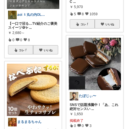
C
...
￥
5,970
5
8
1059
aoi 〻丸の内OLのきれいめ暮らし
【一口で沼る…TV紹介のご褒美
コレ
いいね
スイーツ🍪✨
...
￥
2,680～
0
0
8
コレ
いいね
たぼじぃ〜
SNSで話題沸騰中！「あ、これ
絶対センスい
...
￥
1,650
掲載終了
まるまるちゃん
0
0
3