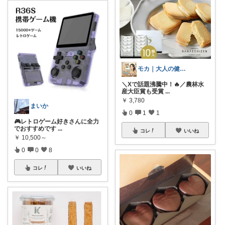
モカ｜大人の健康美容オタク
＼Xで話題沸騰中！🔥／農林水
産大臣賞も受賞
...
￥
3,780
まいか
0
1
1
🎮レトロゲーム好きさんに全力
でおすすめです
...
コレ
いいね
￥
10,500～
0
0
8
コレ
いいね