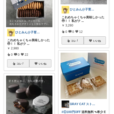
ひとみん@子育てと可愛いもの好き⚮̈
これめちゃくちゃ美味しかった
🥹！！ 私がク
...
￥
3,280
0
0
12
ひとみん@子育てと可愛いもの好き⚮̈
これめちゃくちゃ美味しかった
コレ
いいね
🥹！！ 私がク
...
￥
2,980
0
0
22
コレ
いいね
GRAY CAT ストーカーしつこすぎ
#Ⓒ100円OFF
送料無料 ⳹希少 E