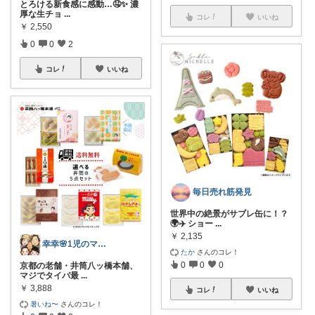
​とろける新食感に感動…🤤✨ 濃
厚な生チョ
...
コレ
いいね
￥
2,550
0
0
2
コレ
いいね
毎日売れ筋発見
世界中の絶景がサブレ缶に！？
🌍✈️ ショー
...
￥
2,135
幸幸🌸1児のママ☆毎日を楽&快適に
たか
さんのコレ！
0
0
0
京都の老舗・井筒八ッ橋本舗、
マジでタイパ最
...
￥
3,888
コレ
いいね
暑いね〜
さんのコレ！