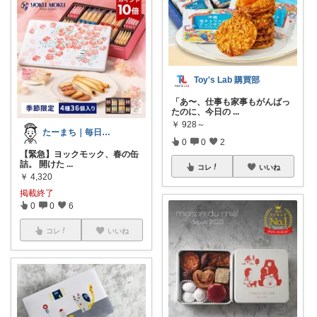
Toy's Lab 購買部
「あ〜、仕事も家事もがんばっ
たのに、今日の
...
￥
928～
たーまち｜毎日10時 楽天超目玉
0
0
2
【緊急】ヨックモック、春の缶
詰。 開けた
...
コレ
いいね
￥
4,320
掲載終了
0
0
6
コレ
いいね