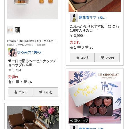
割烹着ママ（ゆあ）
これもかなりおすすめ！😍 これ
は6枚入りの
...
￥
3,990～
売切れ
1
0
26
ひろみの "美の出る杭💫プロフにお礼✨
コレ
いいね
🤎一口で沼るヘーゼルナッツチ
ョコサブレ🌰🍫
...
￥
5,724
売切れ
0
7
76
コレ
いいね