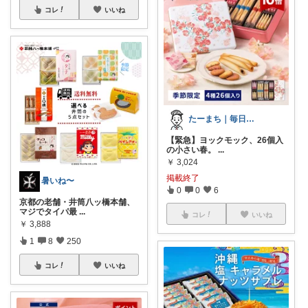
コレ
いいね
たーまち｜毎日10時 楽天超目玉
【緊急】ヨックモック、26個入
の小さい春。
...
￥
3,024
掲載終了
暑いね〜
0
0
6
京都の老舗・井筒八ッ橋本舗、
マジでタイパ最
...
コレ
いいね
￥
3,888
1
8
250
コレ
いいね