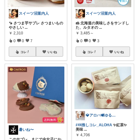
スイーツ沼案内人
スイーツ沼案内人
🍠 さつま芋サブレ さつまいもの
🧀 北海道の美味しさをサンドし
やさしい
...
た、ルタオの
...
￥
2,310
￥
3,485～
0
0
7
0
0
3
コレ
いいね
コレ
いいね
💎アロハ🕊️ゆる無添加🔥身体に優し
#ꉂꉂ推しコレ_ALOHA
✨紅茶✨
美味
...
暑いね〜
￥
4,706
このサブレ、まじで全女子にか