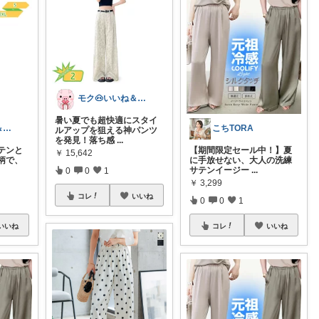
モク🐽いいね＆フォローに感謝💕
暑い夏でも超快適にスタイ
モク🐽いいね＆フォローに感謝💕
こちTORA
ルアップを狙える神パンツ
を発見！落ち感
...
テンと
【期間限定セール中！】夏
￥
15,642
柄で、
に手放せない、大人の洗練
サテンイージー
...
0
0
1
￥
3,299
コレ
いいね
0
0
1
いいね
コレ
いいね