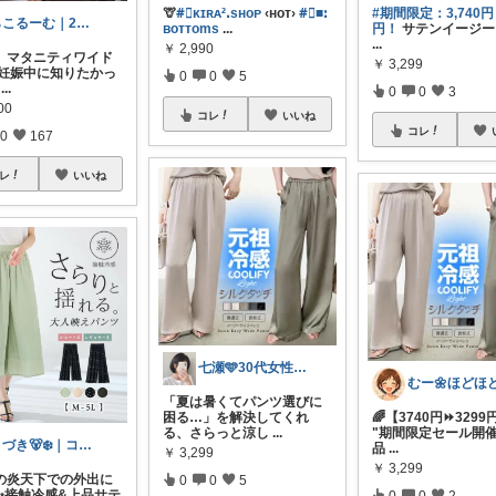
🦒
#⃞ᴋɪʀᴀ²ꓸsʜoᴘ
‹ʜᴏᴛ›
#⃞■ꓽ
#期間限定：3,740円→
らこるーむ｜2児ママ
ʙoᴛᴛoms
...
円！
サテンイージー
...
￥
2,990
】マタニティワイド
￥
3,299
 妊娠中に知りたかっ
0
0
5
...
0
0
3
00
コレ
いいね
コレ
0
167
レ
いいね
七瀬🩵30代女性ファッション&美容🩵
「夏は暑くてパンツ選びに
困る…」を解決してくれ
🌈【3740円⏩329
る、さらっと涼し
...
"期間限定セール開催
うづき🐻‍❄️｜コレ好き！を届けたい✨
品
...
￥
3,299
￥
3,299
の炎天下での外出に
0
0
5
✨接触冷感&上品サテ
0
0
2