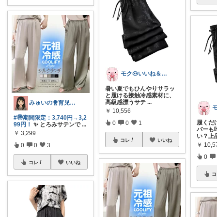
モク🐽いいね＆フォローに感謝💕
暑い夏でもひんやりサラッ
と履ける接触冷感素材に、
高級感漂うサテ
...
みゅいの🐥育児×時短×コスパ☀️朝コレ
￥
10,556
#🉐期間限定：3,740円→3,2
履くだ
0
0
1
99円！
✨ とろみサテンで
...
バーも
￥
3,299
い？上
コレ
いいね
￥
10,5
0
0
3
0
コレ
いいね
コ