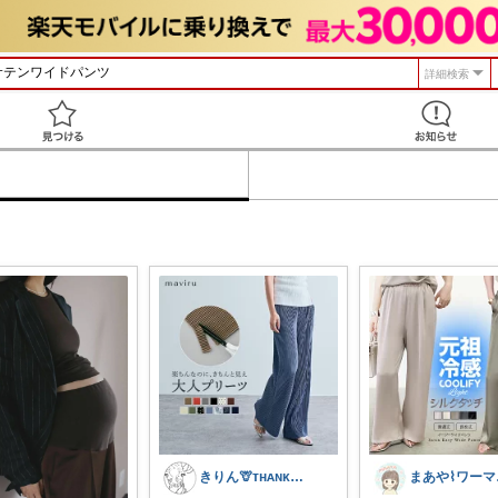
詳細検索
見つける
きりん🦒ᴛʜᴀɴᴋs ᴀʟᴡᴀʏs.
まあ