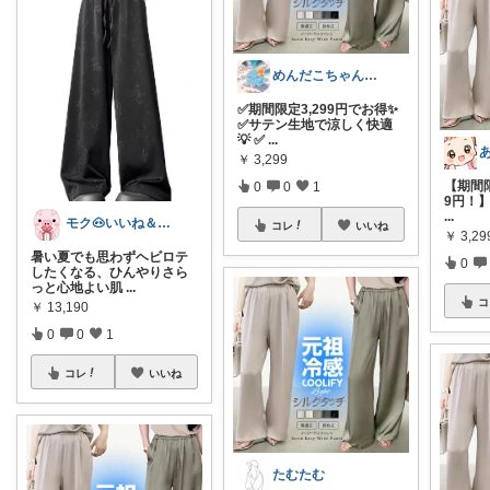
めんだこちゃん💘使う力💪
✅期間限定3,299円でお得✨
✅サテン生地で涼しく快適
💡 ✅
...
あ
￥
3,299
【期間限
0
0
1
9円！】
...
モク🐽いいね＆フォローに感謝💕
コレ
いいね
￥
3,29
暑い夏でも思わずヘビロテ
0
したくなる、ひんやりさら
っと心地よい肌
...
コ
￥
13,190
0
0
1
コレ
いいね
たむたむ