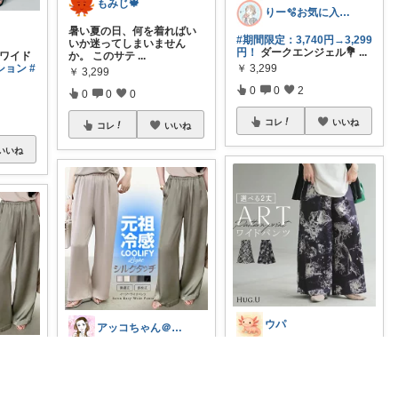
もみじ🍁
りー🫧お気に入りのある暮らし🧺
暑い夏の日、何を着ればい
#期間限定：3,740円→3,299
いか迷ってしまいません
円！
ダークエンジェル💐
...
 ワイド
か。 このサテ
...
￥
3,299
ション
#
￥
3,299
0
0
2
0
0
0
コレ
いいね
コレ
いいね
いいね
ウパ
アッコちゃん＠ファッション＆美容💄好き
🉐半額セール 4,999円⇨2,49
【楽ちんなのに高見え🤍大
9円7/27 23:59ま
...
人のサテンパンツ✨】 サラ
￥
2,999
・★4.
ッと軽い
...
イージー
￥
3,299