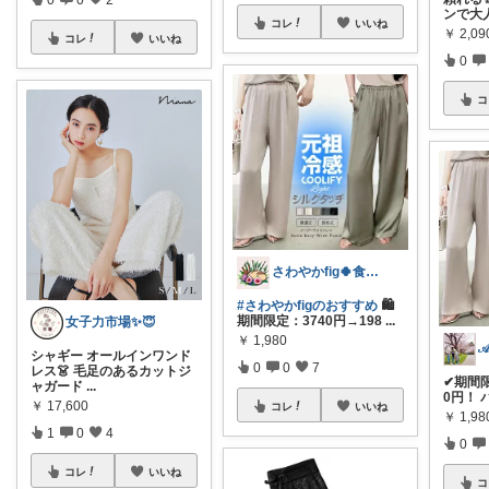
ンで大
コレ
いいね
￥
2,09
コレ
いいね
0
コ
さわやかfig🍀食と暮らしを楽しむ
#さわやかfigのおすすめ
🛍️
期間限定：3740円→198
...
女子力市場✨😇
￥
1,980
𝒜
シャギー オールインワンド
0
0
7
レス👗 毛足のあるカットジ
✔︎期間限
ャガード
...
0円！ 
￥
17,600
コレ
いいね
￥
1,98
1
0
4
0
コレ
いいね
コ