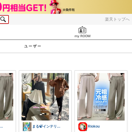
楽天トップへ
お知らせ
ユーザー
や⌇ワーママの暮らしとインテリア𓍯
まる🍃インテリア×くらし
Riokou