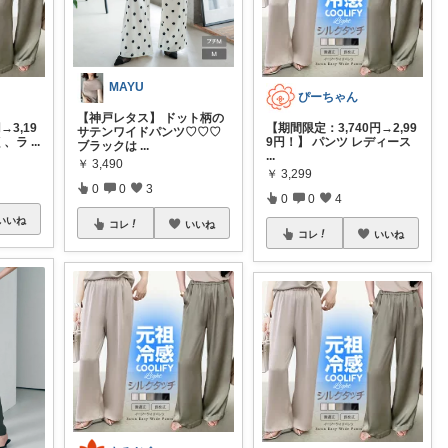
MAYU
ぴーちゃん
【神戸レタス】 ドット柄の
→3,19
【期間限定：3,740円→2,99
サテンワイドパンツ♡♡♡
く、ラ
...
9円！】 パンツ レディース
ブラックは
...
...
￥
3,490
￥
3,299
0
0
3
0
0
4
いいね
コレ
いいね
コレ
いいね