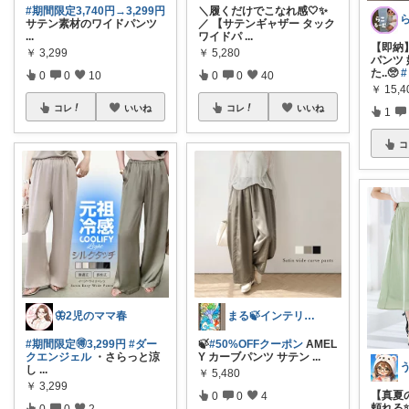
#期間限定3,740円→3,299円
＼履くだけでこなれ感🤍✨
サテン素材のワイドパンツ
／ 【サテンギャザー タック
...
ワイドパ
...
【即納
￥
3,299
￥
5,280
パンツ
た..🥺
#
0
0
10
0
0
40
￥
15,4
コレ
いいね
コレ
いいね
1
コ
🦋2児のママ春
まる🍃インテリア×くらし
#期間限定🉐3,299円
#ダー
🍃
#50%OFFクーポン
AMEL
クエンジェル
・さらっと涼
Y カーブパンツ サテン
...
し
...
￥
5,480
￥
3,299
【真夏
0
0
4
頼れる
0
0
2