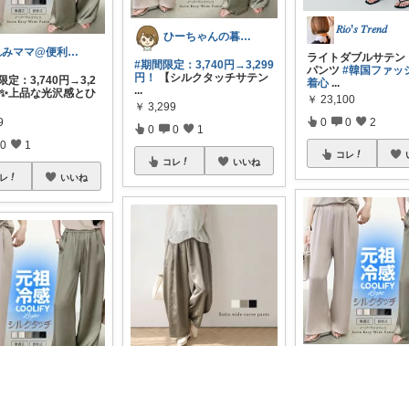
𝑅𝑖𝑜’𝑠 𝑇𝑟𝑒𝑛𝑑
ひーちゃんの暮らしと服ROOM🌷
れみママ@便利雑貨¸¸kids
ライトダブルサテン
#期間限定：3,740円→3,299
パンツ
#韓国ファッ
円！
【シルクタッチサテン
限定：3,740円→3,2
着心
...
...
！ ✨上品な光沢感とひ
￥
23,100
￥
3,299
9
0
0
2
0
0
1
0
1
コレ
コレ
いいね
レ
いいね
うさこ🥕
ゆき🛍️ママファッション♡
もにしー☀️3歳娘と0歳息子のパパ🧡
レビュー1,000件超え
【半額クーポン対象】カー
0の高評価！サテン