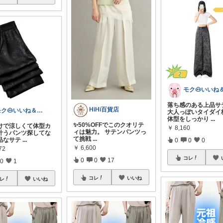
落ち感のある上品サ
HiHi百貨店
モク🐽いいね＆フォローに感謝💕
大人っぽいタイダイ
体型をしっかり
...
✨50%OFFでこのクオリテ
けで涼しくて体型カ
￥
8,160
ィは魅力。 サテンパンツっ
叶うパンツ探してな
て挑戦
...
品なサテ
...
0
0
0
￥
6,600
72
コレ
0
0
17
0
1
コレ
いいね
レ
いいね