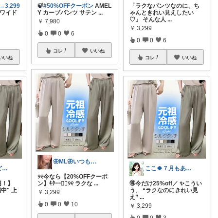
3,299
🍃
#50%OFFクーポン
AMEL
「ラクなパンツなのに、ち
ワイド
Y カーブパンツ サテン
...
ゃんときれい見えしたい
♡」 そんな人
...
￥
7,980
￥
3,299
0
0
6
0
0
6
コレ
いいね
いいね
コレ
いいね
🦋ML🦋いつもありがとう💓
むー🌼ほどほど生活🌼
ここ🍀７月もありがとう🍀
୨୧今なら【20%OFFクーポ
9円！】
ン】ｷﾀｰｰ❤️‍🔥୨୧ ラクな
...
🉐今だけ25%off／ ✨こうい
中" 上
う、 “ラクなのにきれい見
￥
3,299
え”
...
0
0
10
￥
3,299
0
0
3