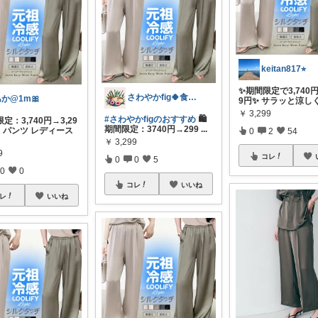
keitan817⭐︎
✨期間限定で3,740円
さわやかfig🍀食と暮らしを楽しむ
か@1m🎀
9円✨ サラッと涼し
￥
3,299
#さわやかfigのおすすめ
🛍️
定：3,740円→3,29
期間限定：3740円→299
...
 パンツ レディース
0
2
54
￥
3,299
9
コレ
0
0
5
0
0
コレ
いいね
レ
いいね