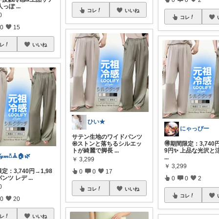
人っぽ
...
コレ
いいね
0
コレ
0
15
レ
いいね
ひい★
にゃっぴー
サテン生地のワイドパンツ
𑁍ストンと落ちるシルエッ
🉐期間限定：3,740円
トが綺麗で脚長
...
9円✨ 上品な光沢と
𝓎𝓂𖡿‬𖣰🏠🌿
...
￥
3,299
￥
3,299
定：3,740円→1,98
0
0
17
パンツ レデ
...
0
0
2
0
コレ
いいね
コレ
0
20
レ
いいね