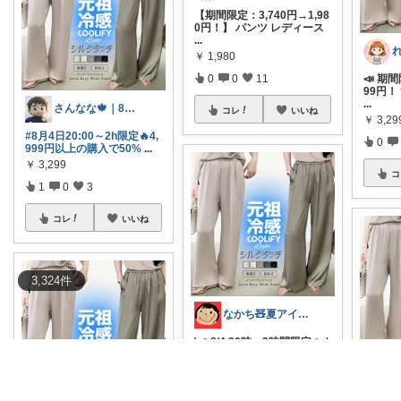
【期間限定：3,740円→1,98
0円！】 パンツ レディース
...
￥
1,980
📣 期間
0
0
11
99円
...
さんなな🍁｜8月朝コレチャレンジ🌞
コレ
いいね
￥
3,29
#8月4日20:00～2h限定🔥4,
0
999円以上の購入で50%
...
￥
3,299
コ
1
0
3
コレ
いいね
3,324
件
なかち🧸夏アイテム＆便利グッズ✨
\ 🔥8/4 20時〜2時間限定🔥 /
#❣️4999円以上で
...
￥
3,299
0
0
2