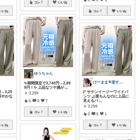
コレ
いいね
いいね
コレ
いいね
ゆうちゃん
けーまま𖤐楽する家づくり☀︎*.｡
✨期間限定で3,740円→2,99
9円！✨ 上品なツヤ感が
...
→3,29
◸ サテンイージーワイドパ
￥
3,299
涼やかな
ンツ ◿ 楽ちんなのに上品に
見えるパ
...
0
0
7
￥
3,299
コレ
いいね
0
0
1
いいね
コレ
いいね