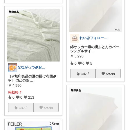
れい@フォロー＆経由購入感謝です♪
綿サッカー織の掛ふとんカバー
シングルサイ
...
￥
3,990
0
0
5
なながっつ🌿お得好き！コスパも大切💛
コレ
いいね
［✅無印良品の夏の掛け布団🌿
✨］ 凹凸のあ
...
￥
4,990
掲載終了
0
0
213
コレ
いいね