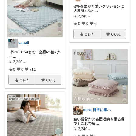
🌿✨布団が可愛いクッションに
大変身♪ ふわ
...
￥
3,340～
0
0
6
コレ
いいね
cattail
《5/16 1:59まで！全品P5倍×ク
ー
...
￥
3,390～
0
0
711
コレ
いいね
sena 日常に癒しを🌱
狭い賃貸だと布団収納も困る😖
でもこれで解
...
￥
3,340～