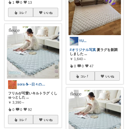
1
0
13
コレ
いいね
YU...
#オリジナル写真
夏ラグを新調
しました
...
￥
1,640～
0
0
47
コレ
いいね
sora ☕ ~日々の暮らしを快適に~
フリルが可愛いキルトラグ くし
ゅっとした
...
￥
3,390～
0
0
92
コレ
いいね