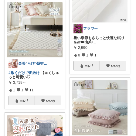
フラワー
暑い季節もさらっと快適な眠り
を🌿💤 無印
...
￥
2,990
0
1
1
楽美“らび”🧸🩷ピンク大好き3児ママ
コレ
いいね
#敷くだけで垢抜け
【🎀くしゅ
っと可愛い♡
...
￥
3,719～
1
1
11
コレ
いいね