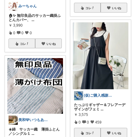
みーちゃん
コレ
いいね
🏠✨ 無印良品のサッカー織掛ふ
とんカバー、
...
￥
3,990
0
0
0
コレ
いいね
(仮)ご購入感謝致します😊
たっぷりギャザー＆フレアーデ
ザインがフェミ
...
￥
3,575
美和🩷いつもありがとう
0
0
459
☀️綿 サッカー織 薄掛ふとん
コレ
いいね
／シングル１
...