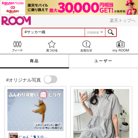
ROOM
楽天トップへ
詳細検索
Feed
見つける
お知らせ
商品
ユーザー
#オリジナル写真
にゃんこ🐈スローです🐢💦