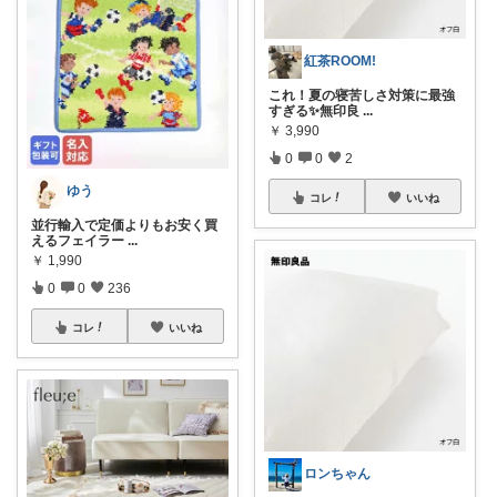
紅茶ROOM!
これ！夏の寝苦しさ対策に最強
すぎる✨無印良
...
￥
3,990
0
0
2
ゆう
コレ
いいね
並行輸入で定価よりもお安く買
えるフェイラー
...
￥
1,990
0
0
236
コレ
いいね
ロンちゃん