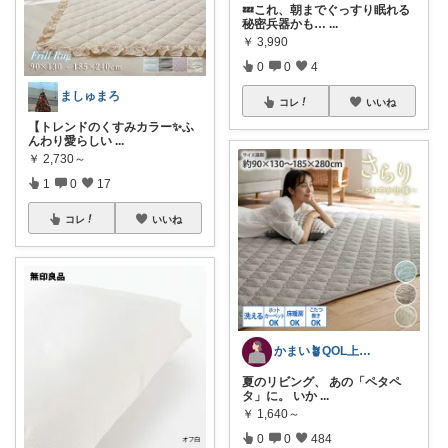
💤これ、朝までぐっすり眠れる
秘密兵器かも…
...
￥
3,990
0
0
4
ましゅまろ
コレ
いいね
【トレンドのくすみカラー✨ふ
んわり愛らしい
...
￥
2,730～
1
0
17
コレ
いいね
かまい🪴QOL上げる家具と寝具紹介
夏のリビング、 あの「ペタペ
タ」に。 いか
...
￥
1,640～
0
0
484