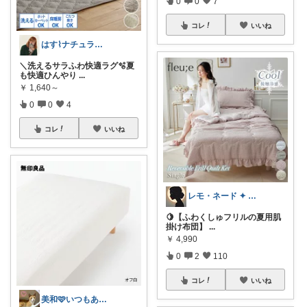
0
0
7
コレ
いいね
はす⌇ナチュラルインテリア雑貨
＼洗えるサラふわ快適ラグ🫧夏
も快適ひんやり
...
￥
1,640～
0
0
4
コレ
いいね
レモ・ネード ✦ セレクト 🍋
🍋【ふわくしゅフリルの夏用肌
掛け布団】
...
￥
4,990
0
2
110
コレ
いいね
美和🩷いつもありがとう