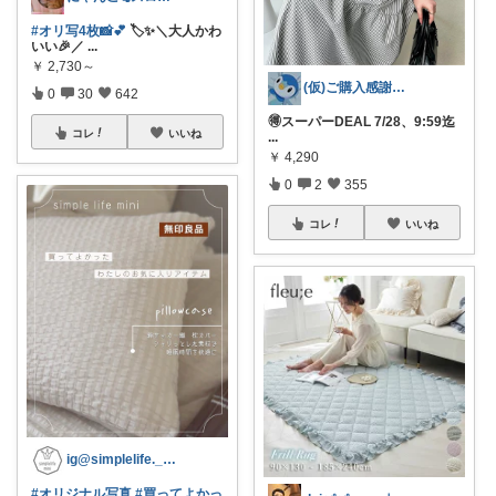
#オリ写4枚📸💕
🏷️✨＼大人かわ
いい🎉／
...
￥
2,730～
(仮)ご購入感謝致します😊
0
30
642
🉐スーパーDEAL 7/28、9:59迄
コレ
いいね
...
￥
4,290
0
2
355
コレ
いいね
ig@simplelife._.mini
#オリジナル写真
#買ってよかっ