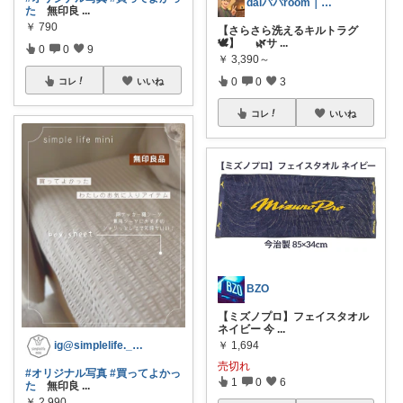
daiパパroom｜育児×便利グッズ
た
無印良
...
￥
790
【さらさら洗えるキルトラグ
🕊️】 🌿サ
...
0
0
9
￥
3,390～
0
0
3
コレ
いいね
コレ
いいね
BZO
【ミズノプロ】フェイスタオル
ネイビー 今
...
￥
1,694
ig@simplelife._.mini
売切れ
#オリジナル写真
#買ってよかっ
1
0
6
た
無印良
...
￥
2,990