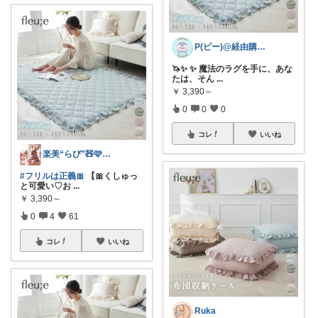
P(ピー)@経由購入します！
🦄✨ ✨ 魔法のラグを手に、あな
たは、そん
...
￥
3,390～
0
0
0
コレ
いいね
楽美“らび”🧸🩷ピンク大好き3児ママ
#フリルは正義🎀
【🎀くしゅっ
と可愛い♡お
...
￥
3,390～
0
4
61
コレ
いいね
Ruka