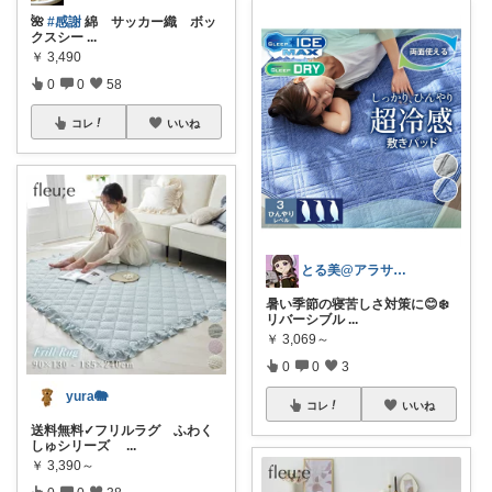
🌺
#感謝
綿 サッカー織 ボッ
クスシー
...
￥
3,490
0
0
58
コレ
いいね
とる美@アラサー女子のリアルな買い物！
暑い季節の寝苦しさ対策に😊❄️
リバーシブル
...
￥
3,069～
0
0
3
yura🐘
コレ
いいね
送料無料✓フリルラグ ふわく
しゅシリーズ
...
￥
3,390～
0
0
38