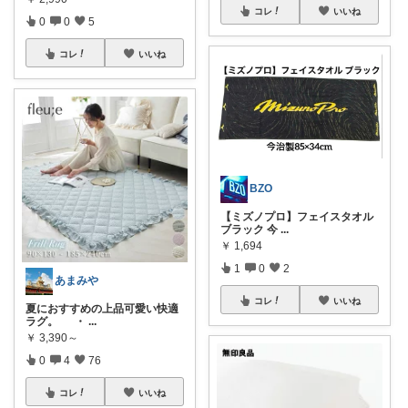
コレ
いいね
0
0
5
コレ
いいね
BZO
【ミズノプロ】フェイスタオル
ブラック 今
...
￥
1,694
1
0
2
あまみや
コレ
いいね
夏におすすめの上品可愛い快適
ラグ。 ・
...
￥
3,390～
0
4
76
コレ
いいね