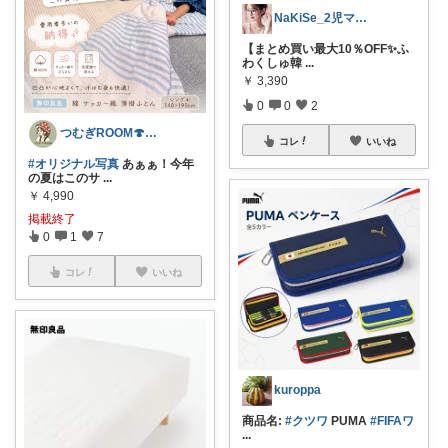
NaKiSe_2児ママ🌸訪問感謝です
【まとめ買い最大10％OFF✨ふ
わくしゅ韓
...
￥
3,390
0
0
2
つむぎROOM🍄ゆるりと整う暮らし👬
コレ
いいね
#オリジナル写真
あぁぁ！今年
の夏はこのサ
...
￥
4,990
掲載終了
0
1
7
コレ
いいね
kuroppa
商品名:
#クツワ
PUMA
#FIFAワ
...