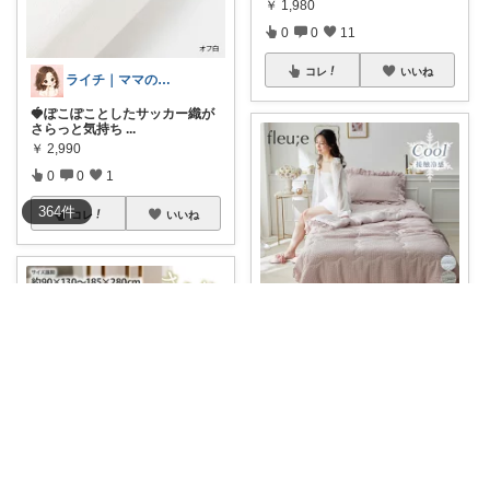
￥
1,980
0
0
11
コレ
いいね
ライチ｜ママの時短美容&お出かけグッズ
🍓ぽこぽことしたサッカー織が
さらっと気持ち
...
￥
2,990
0
0
1
364
件
コレ
いいね
はむ🐹
#高評価レビュー4.60
#300円OF
F
...
￥
4,990
0
0
3
コレ
いいね
おうち大好きこもりさん🌿北欧インテリア