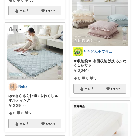
コレ
いいね
ともどん🍀フライパン料理ある暮らし🍳
🍀収納袋🍀 布団収納 洗えるふわ
くしゅサッ
...
￥
3,340～
0
0
3
Ruka
コレ
いいね
🌿✨さらさら快適♪ ふわくしゅ
キルティング
...
￥
3,390～
0
0
2
コレ
いいね