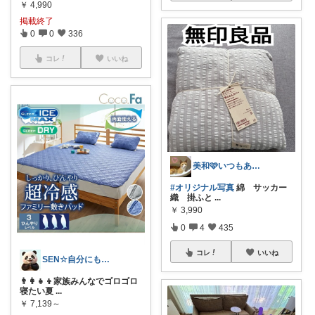
￥
4,990
掲載終了
0
0
336
コレ
いいね
美和🩷いつもありがとう
#オリジナル写真
綿 サッカー
織 掛ふと
...
￥
3,990
0
4
435
コレ
いいね
SEN☆自分にもやさしい暮らし✨
👨‍👩‍👧‍👦家族みんなでゴロゴロ
寝たい夏
...
￥
7,139～