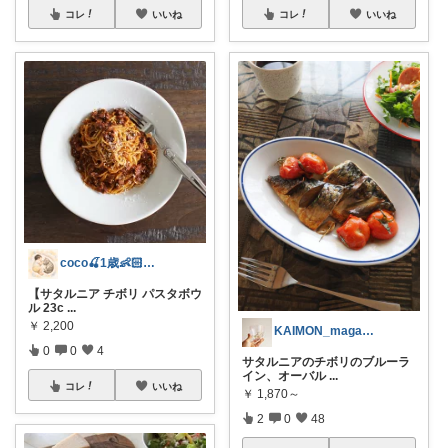
コレ
いいね
コレ
いいね
coco🍒1歳👶🏻5歳🐈
【サタルニア チボリ パスタボウ
ル 23c
...
￥
2,200
KAIMON_magazine (IG
0
0
4
サタルニアのチボリのブルーラ
イン、オーバル
...
コレ
いいね
￥
1,870～
2
0
48