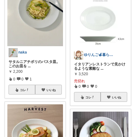
naka
ゆりんご🍎暮らしにまつわるおすすめ品
サタルニアチボリのパスタ皿。
イタリアンレストランで見かけ
このお皿を
...
るような素敵な
...
￥
2,200
￥
3,520
0
0
1
売切れ
0
0
0
コレ
いいね
コレ
いいね