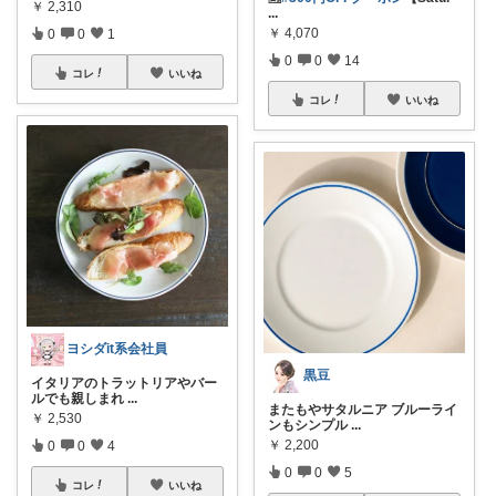
￥
2,310
...
￥
4,070
0
0
1
0
0
14
コレ
いいね
コレ
いいね
ヨシダit系会社員
黒豆
イタリアのトラットリアやバー
ルでも親しまれ
...
またもやサタルニア ブルーライ
￥
2,530
ンもシンプル
...
￥
2,200
0
0
4
0
0
5
コレ
いいね