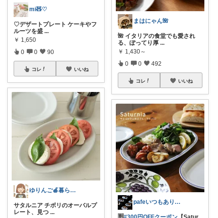
mi🧸♡
まはにゃん🌺
♡デザートプレート ケーキやフ
ルーツを盛
...
🌺 イタリアの食堂でも愛され
￥
1,650
る、ぽってり厚
...
￥
1,430～
0
0
90
0
0
492
コレ
いいね
コレ
いいね
ゆりんご🍎暮らしにまつわるおすすめ品
pafeいつもありがとう🌈🧚🏻💘
サタルニア チボリのオーバルプ
レート、見つ
...
🈹
#300円OFFクーポン
​【Satur