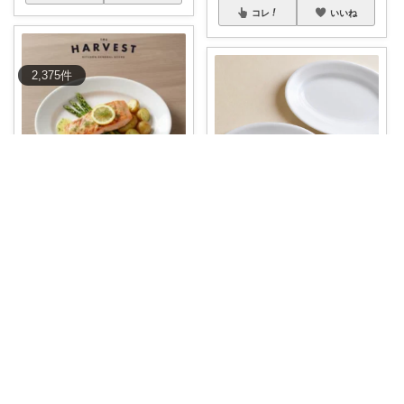
コレ
いいね
2,375
件
川口美帆
黒豆
【レストラン風プレート】Satu
rnia(
...
チボリのオーバルプレート🤍 シ
￥
2,310
ンプルだけど
...
はち⌇3兄弟と
...
さんのコレ！
￥
2,310～
0
0
1
0
0
5
コレ
いいね
コレ
いいね