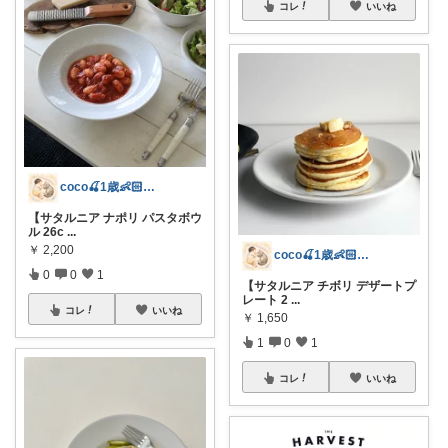
コレ
いいね
coco🍒1歳👶🏻5歳🐈
【サタルニア ナポリ パスタボウ
ル 26c
...
￥
2,200
coco🍒1歳👶🏻5歳🐈
0
0
1
【サタルニア チボリ デザートプ
レート 2
...
コレ
いいね
￥
1,650
1
0
1
コレ
いいね