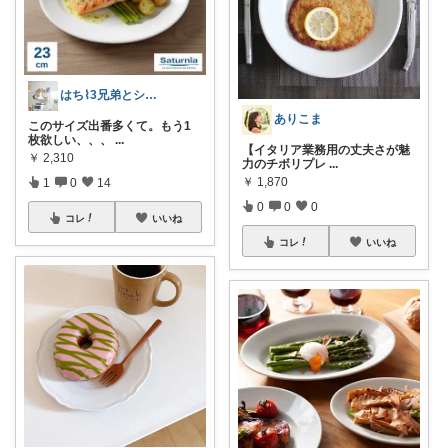
はち⌇3兄弟とシンプルな暮らし
ありこま
このサイズ出番多くて。もう1
枚欲しい、、、
...
【イタリア業務用の丈夫さが魅
￥
2,310
力のチボリプレ
...
￥
1,870
1
0
14
0
0
0
コレ
いいね
コレ
いいね