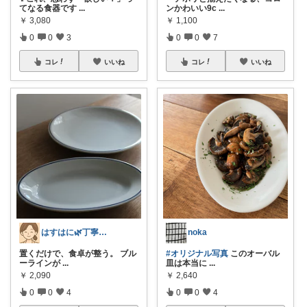
てなる食器です
...
ンかわいい9c
...
￥
3,080
￥
1,100
0
0
3
0
0
7
コレ
いいね
コレ
いいね
はすはに🌿丁寧な暮らし
noka
置くだけで、食卓が整う。 ブル
#オリジナル写真
このオーバル
ーラインが
...
皿は本当に
...
￥
2,090
￥
2,640
0
0
4
0
0
4