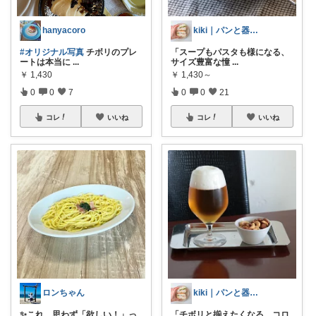
hanyacoro
kiki｜パンと器で整う暮らし
#オリジナル写真
チボリのプレ
「スープもパスタも様になる、
ートは本当に
...
サイズ豊富な憧
...
￥
1,430
￥
1,430～
0
0
7
0
0
21
コレ
いいね
コレ
いいね
ロンちゃん
kiki｜パンと器で整う暮らし
✨これ、思わず「欲しい！」っ
「チボリと揃えたくなる、コロ