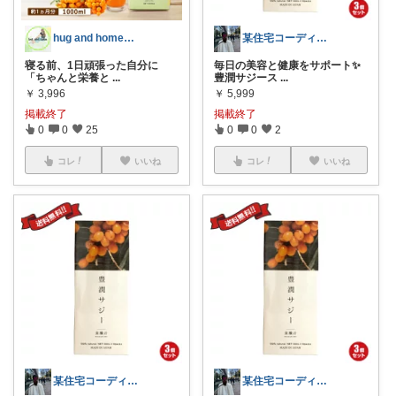
hug and home小5&小2のママ
某住宅コーディネーター🏠の一押し品
寝る前、1日頑張った自分に
毎日の美容と健康をサポート✨
「ちゃんと栄養と
...
豊潤サジース
...
￥
3,996
￥
5,999
掲載終了
掲載終了
0
0
25
0
0
2
コレ
いいね
コレ
いいね
某住宅コーディネーター🏠の一押し品
某住宅コーディネーター🏠の一押し品