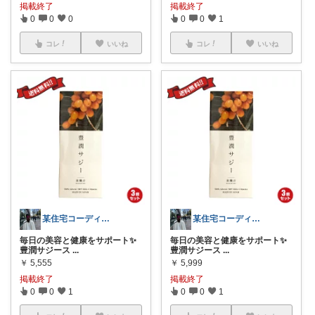
掲載終了
掲載終了
0
0
0
0
0
1
コレ
いいね
コレ
いいね
某住宅コーディネーター🏠の一押し品
某住宅コーディネーター🏠の一押し品
毎日の美容と健康をサポート✨
毎日の美容と健康をサポート✨
豊潤サジース
...
豊潤サジース
...
￥
5,555
￥
5,999
掲載終了
掲載終了
0
0
1
0
0
1