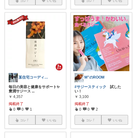
コレ
いいね
コレ
いいね
某住宅コーディネーター🏠の一押し品
M"のROOM
毎日の美容と健康をサポート✨
#サジースティック
試した
豊潤サジース
...
い！
￥
4,357
￥
3,100
掲載終了
掲載終了
0
0
1
0
0
2
コレ
いいね
コレ
いいね