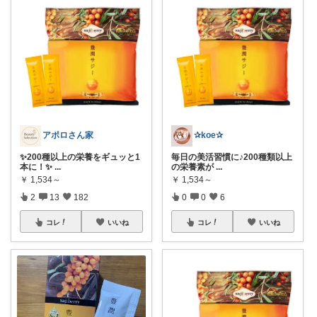
アポロさん家
✰koe✰
✨200種以上の栄養をギュッと1
毎日の美活習慣に♪200種類以上
本に！✨
...
の栄養素が
...
￥
1,534～
￥
1,534～
2
13
182
0
0
6
コレ
いいね
コレ
いいね