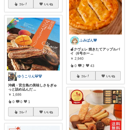
コレ
いいね
ふみぱん🐼
🍎クヴェレ 焼きたてアップルパ
イ（6号ホー
...
￥
2,940
0
2
43
ゆうこりん🐯🐻
コレ
いいね
沖縄・宮古島の美味しさをぎゅ
っと詰め込んだ
...
￥
1,686
0
0
1
コレ
いいね