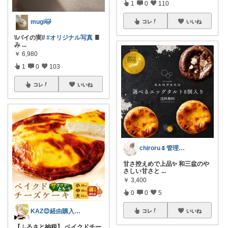
1
0
110
mugi🐱
コレ
いいね
\\パイの実//
#オリジナル写真
🍫
み
...
￥
6,980
1
0
103
コレ
いいね
chiroru🌷管理栄養士ママ
甘さ控えめで上品✨ 和三盆のや
さしい甘さと
...
￥
3,400
0
0
5
KAZ😊経由購入ありがとうございます✨
コレ
いいね
【ふるさと納税】 ベイクドチー