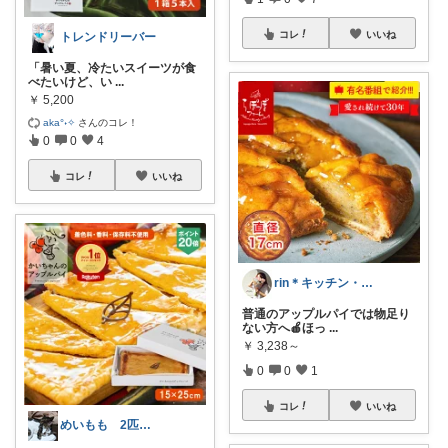
コレ
いいね
トレンドリーバー
「暑い夏、冷たいスイーツが食
べたいけど、い
...
￥
5,200
aka°˖✧
さんのコレ！
0
0
4
コレ
いいね
rin＊キッチン・収納・便利・美味しい物
普通のアップルパイでは物足り
ない方へ🍎ほっ
...
￥
3,238～
0
0
1
コレ
いいね
めいもも 2匹のママです🐈