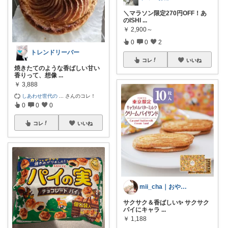
＼マラソン限定270円OFF！あ
のISHI
...
￥
2,900～
0
0
2
トレンドリーバー
コレ
いいね
焼きたてのような香ばしい甘い
香りって、想像
...
￥
3,888
しあわせ世代の
...
さんのコレ！
0
0
0
コレ
いいね
mii_cha｜おやつと暮らし🌷
サクサク＆香ばしい✨ サクサク
パイにキャラ
...
￥
1,188