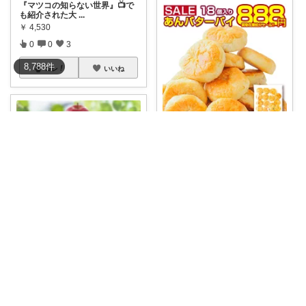
『マツコの知らない世界』📺で
も紹介された大
...
￥
4,530
0
0
3
8,788
件
コレ
いいね
ROOM0819
🥧 サクッと幸せおやつ時間をど
うぞ ✨ あ
...
￥
888～
0
0
1
コレ
いいね
聖帝カブキン【北海道を推す者】
【幸せがあふれる♪「酪農王国の
アップルパイ
...
￥
5,000
0
1
6