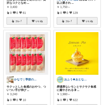
沢なコクとなめ
...
以上愛され
...
￥
3,400
￥
1,750～
0
0
61
0
0
129
コレ
いいね
コレ
いいね
かなで｜季節のスイーツとお得な手帖🌿
おふう🍀おとな暮らしの“楽”食住🐾
サクッとした食感のおやつ、つ
🎁濃厚なレモンとサクサク食感
いつい手が伸び
...
に癒やされる🍋
...
￥
3,240
￥
1,980～
0
0
10
0
1
622