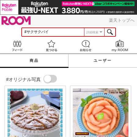
ROOM
楽天トップへ
詳細検索
Feed
見つける
お知らせ
商品
ユーザー
#オリジナル写真