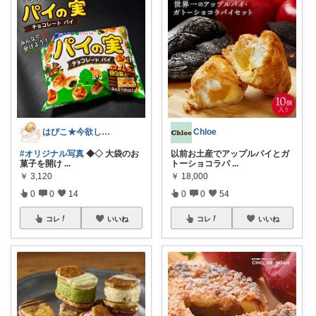
はぴこ★今欲しい厳選アイテム
Chloe
#オリジナル写真
◆◇ 大袋のお
以前お土産でアップルパイとガ
菓子を開け
...
トーショコラパ
...
￥
3,120
￥
18,000
0
0
14
0
0
54
コレ
いいね
コレ
いいね