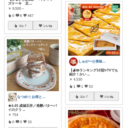
ズケーキ 北
...
￥
9,500～
0
6
467
コレ
いいね
しゅがー@美味しいスイーツや雑貨紹介
【🍎🥧ランキング10冠✨TVでも
紹介！かい
...
￥
4,530
1
1
53
なつめ⿻ お得と洗練アイテム探し🐾
コレ
いいね
★4.45 成城石井／発酵バターパ
イのクリ
...
￥
754
0
0
33