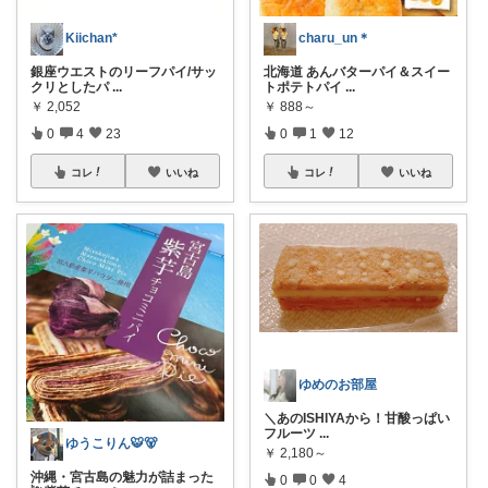
Kiichan*
charu_un＊
銀座ウエストのリーフパイ/サッ
北海道 あんバターパイ＆スイー
クリとしたパ
...
トポテトパイ
...
￥
2,052
￥
888～
0
4
23
0
1
12
コレ
いいね
コレ
いいね
ゆめのお部屋
＼あのISHIYAから！甘酸っぱい
フルーツ
...
ゆうこりん🐯🐻
￥
2,180～
沖縄・宮古島の魅力が詰まった
0
0
4