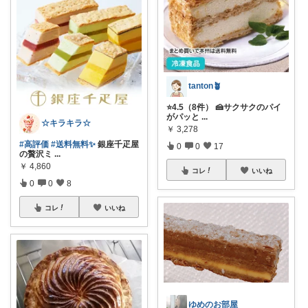
tanton🪴
⭐4.5（8件） 🍰サクサクのパイ
がパッと
...
☆キラキラ☆
￥
3,278
#高評価
#送料無料✨
銀座千疋屋
0
0
17
の贅沢ミ
...
￥
4,860
コレ
いいね
0
0
8
コレ
いいね
ゆめのお部屋