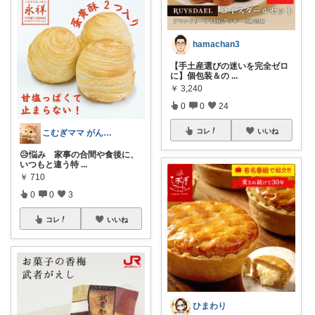
hamachan3
【手土産選びの迷いを完全ゼロ
に】個包装＆の
...
￥
3,240
0
0
24
コレ
いいね
こむぎママ がんばりすぎるママを救う
😥悩み 家事の合間や食後に、
いつもと違う特
...
￥
710
0
0
3
コレ
いいね
ひまわり