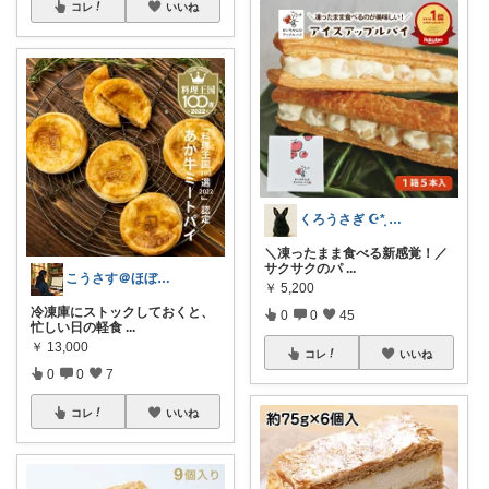
コレ
いいね
くろうさぎ ☪*̣̩ 経由購入感謝💐
＼凍ったまま食べる新感覚！／
サクサクのパ
...
こうさす＠ほぼ毎日更新
￥
5,200
冷凍庫にストックしておくと、
0
0
45
忙しい日の軽食
...
￥
13,000
コレ
いいね
0
0
7
コレ
いいね