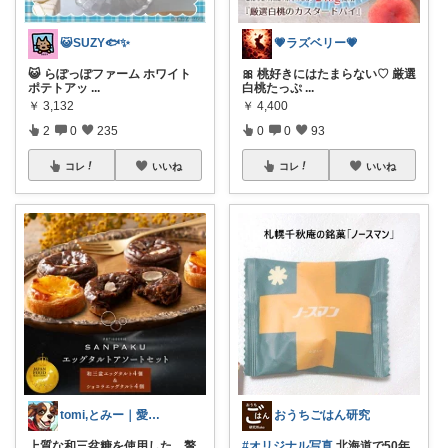
😺SUZY🐟✨
💗ラズベリー💗
😺 らぽっぽファーム ホワイト
🎀 桃好きにはたまらない♡ 厳選
ポテトアッ
...
白桃たっぷ
...
￥
3,132
￥
4,400
2
0
235
0
0
93
コレ
いいね
コレ
いいね
tomi,とみー｜愛犬家🐾
おうちごはん研究
上質な和三盆糖を使用した、贅
#オリジナル写真
北海道で50年