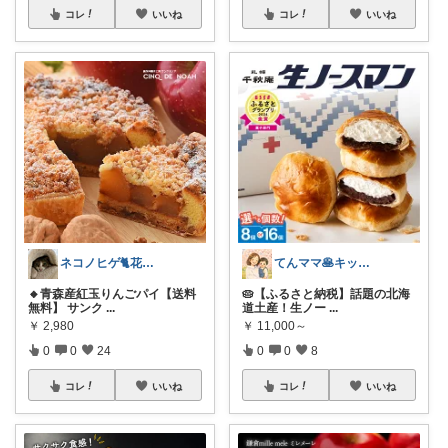
コレ
いいね
コレ
いいね
ネコノヒゲ🐈花好きオタクの庭🪴
てんママ🥞キッチン雑貨と育児グッズ
🔸青森産紅玉りんごパイ【送料
🥧【ふるさと納税】話題の北海
無料】 サンク
...
道土産！生ノー
...
￥
2,980
￥
11,000～
0
0
24
0
0
8
コレ
いいね
コレ
いいね