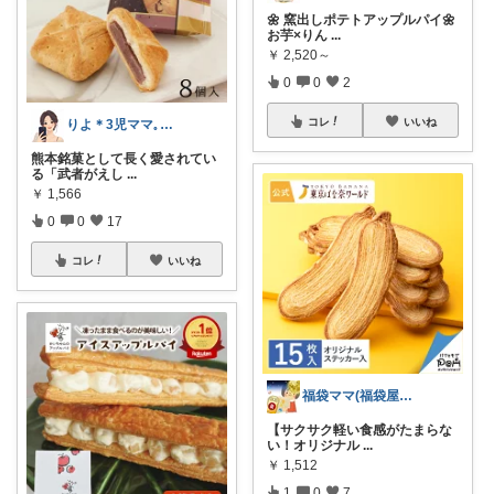
🌼 窯出しポテトアップルパイ🌼
お芋×りん
...
￥
2,520～
0
0
2
コレ
いいね
りよ＊3児ママ𓈒 𓏸 𓐍
熊本銘菓として長く愛されてい
る「武者がえし
...
￥
1,566
0
0
17
コレ
いいね
福袋ママ(福袋屋)フォローワー様より購入
【サクサク軽い食感がたまらな
い！オリジナル
...
￥
1,512
1
0
7