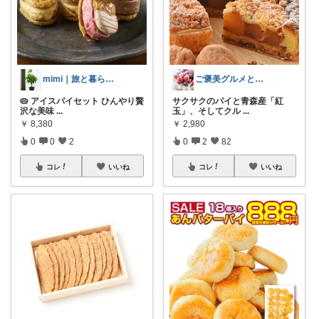
mimi｜旅と暮らし ✈️🌿
ご褒美グルメと便利キッチン
🥧 アイスパイセット ひんやり贅
サクサクのパイと青森産「紅
沢な美味
...
玉」、そしてクル
...
￥
8,380
￥
2,980
0
0
2
0
2
82
コレ
いいね
コレ
いいね