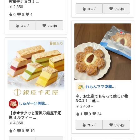
🌺紫芋チョコミ
...
￥
2,350
コレ
いいね
0
0
4
コレ
いいね
れもんママ🍋歳の差3姉妹の母
今、お土産でもらって嬉しい物
NO.1！！薫
...
しゅがー@美味しいスイーツや雑貨紹介
￥
2,468～
【🍨🍓サクッと贅沢♡銀座千疋
1
0
24
屋 ミルフィー
...
￥
4,860
コレ
いいね
0
0
10