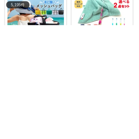
5,195
件
アーヤ 8/5経由ありがとうございます
ほみゅる
🪥✨ポイント10倍🎉旅行やお出
かけに便利💕
...
▸ 【1428円！15%OFFクーポン
で】
...
￥
2,640
￥
1,680
0
0
9
0
0
2
コレ
いいね
コレ
いいね