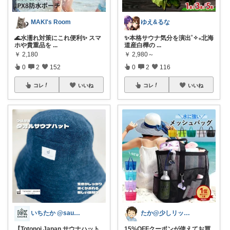
MAKI's Room
ゆえ&るな
🌊水濡れ対策にこれ便利✨ スマ
✨本格サウナ気分を演出˚✧₊北海
ホや貴重品を
...
道産白樺の
...
￥
2,180
￥
2,980～
0
2
152
0
2
116
コレ
いいね
コレ
いいね
いちたか @saunasuki_ictk
たか@少しリッチな生活がしたいパパ
【Totonoi Japan サウナハット
15%OFFクーポンが使えてお買