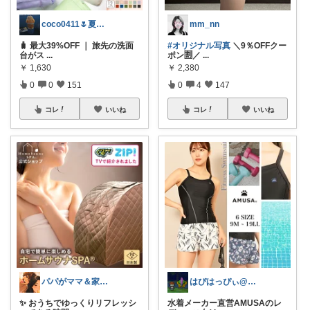
coco0411🌷夏グッズ色々🌻
mm_nn
🧳 最大39%OFF ｜ 旅先の洗面
#オリジナル写真
＼9％OFFクー
台がス
...
ポン🈹／
...
￥
1,630
￥
2,380
0
0
151
0
4
147
コレ
いいね
コレ
いいね
パパがママ＆家族の笑顔の為に選ぶ品😆
はぴはっぴぃ@7/1ご購入感謝！！
✨ おうちでゆっくりリフレッシ
水着メーカー直営AMUSAのレ