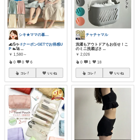
シキ★ママの暮らし、キッズ
チャチャマル
🌊💦✨
#クーポンGETでお得感U
洗濯もアウトドアもお任せ！こ
P
🏊🚀
...
のミニ洗濯ばさ
...
￥
1,580～
￥
2,026
0
0
6
0
1
18
コレ
いいね
コレ
いいね