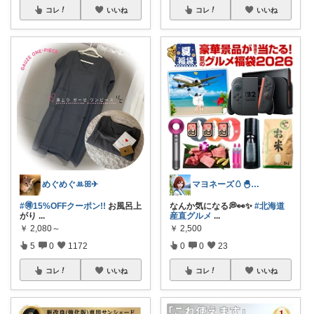
コレ
いいね
コレ
いいね
めぐめぐꔛꕤ✈︎
マヨネーズ🥚‪🐣✨️お礼はプロフで♪
#🉐15%OFFクーポン!!
お風呂上
なんか気になる💭👀✨
#北海道
がり
...
産直グルメ
...
￥
2,080～
￥
2,500
5
0
1172
0
0
23
コレ
いいね
コレ
いいね