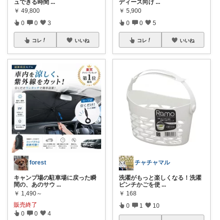
ュできる時間
...
ディース向け
...
￥
49,800
￥
5,900
0
0
3
0
0
5
コレ
いいね
コレ
いいね
forest
チャチャマル
キャンプ場の駐車場に戻った瞬
洗濯がもっと楽しくなる！洗濯
間の、あのサウ
...
ピンチかごを使
...
￥
1,490～
￥
168
販売終了
0
1
10
0
0
4