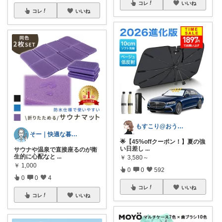
コレ
いいね
コレ
いいね
もすこり@おうち満喫＆外出頑張る
そー｜快適な暮らし
🌟【45%offクーポン！】夏の強
い日差し
...
サウナや温泉で直接座るのが衛
生的に心配なと
...
￥
3,580～
￥
1,000
0
0
592
0
0
4
コレ
いいね
コレ
いいね