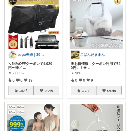
pegu夫婦｜30代ふたり暮らし🌿
こぱんだままん
＼54%OFFクーポンで1,020
🌟お得情報！クーポン利用で74
円〜🉐／
...
0円に！🌟
...
￥
2,000～
￥
980
0
0
19
0
0
9
コレ
いいね
コレ
いいね