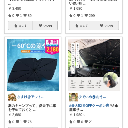
...
い得♪ 軽
...
￥
3,480
￥
1,680
0
1
89
0
1
299
コレ
いいね
コレ
いいね
さすけ@アウトドア&防災グッズ紹介
ひでいぬ🏠おうちをアイテムで快適！！
夏のキャンプって、炎天下に車
#最大52％OFFクーポン🉐
✎⌇傘
を停めておくと
...
型車サ
...
￥
2,680
￥
1,980～
0
1
76
0
0
21