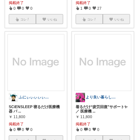
掲載終了
掲載終了
0
0
0
1
0
27
コレ
いいね
コレ
いいね
ふにぃぃぃぃぃ🐰🐨
より良い暮らしへのStep Room
SCiENSLEEP 寝るだけ医療機
着るだけ“疲労回復”サポート✨
器 パ
...
／ 医療機
...
￥
11,800
￥
11,800
掲載終了
掲載終了
0
0
0
0
0
0