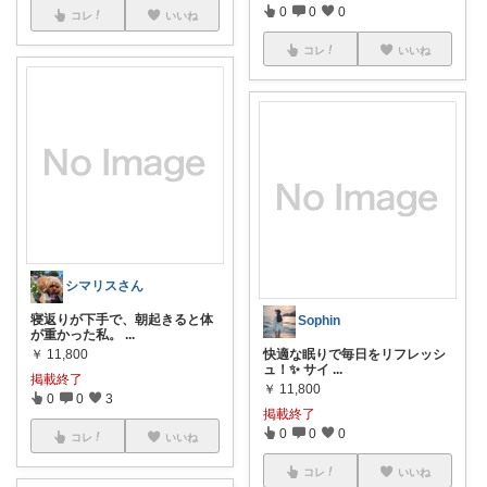
0
0
0
コレ
いいね
コレ
いいね
シマリスさん
寝返りが下手で、朝起きると体
Sophin
が重かった私。
...
￥
11,800
快適な眠りで毎日をリフレッシ
ュ！✨ サイ
...
掲載終了
￥
11,800
0
0
3
掲載終了
0
0
0
コレ
いいね
コレ
いいね