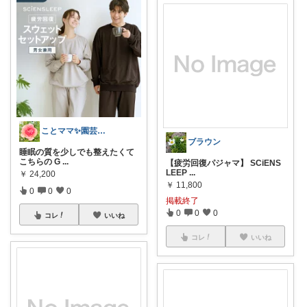
ことママ✨園芸シーズン❤️
ブラウン
睡眠の質を少しでも整えたくて
こちらの G
...
【疲労回復パジャマ】 SCiENS
LEEP
...
￥
24,200
￥
11,800
0
0
0
掲載終了
0
0
0
コレ
いいね
コレ
いいね