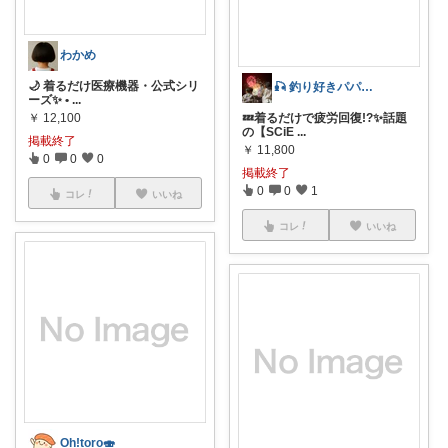
わかめ
🌙 着るだけ医療機器・公式シリ
🎣 釣り好きパパのセレクト 🌿👕
ーズ✨ •
...
￥
12,100
💤着るだけで疲労回復!?✨話題
の【SCiE
...
掲載終了
￥
11,800
0
0
0
掲載終了
0
0
1
コレ
いいね
コレ
いいね
Oh!toro🍣