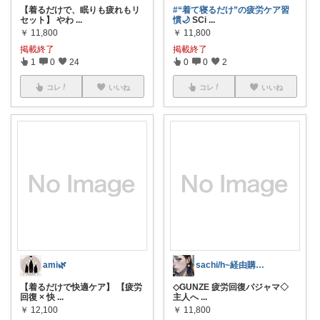
【着るだけで、眠りも疲れもリ
#“着て寝るだけ”の疲労ケア習
セット】 やわ
...
慣🌙
SCi
...
￥
11,800
￥
11,800
掲載終了
掲載終了
1
0
24
0
0
2
コレ
いいね
コレ
いいね
ami🌿‬
sachi/h~経由購入中♡
【着るだけで快適ケア】 【疲労
◇GUNZE 疲労回復パジャマ◇
回復 × 快
...
主人へ
...
￥
12,100
￥
11,800