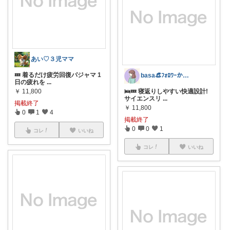
あい♡３児ママ
💤 着るだけ疲労回復パジャマ 1
basa👒ﾌｫﾛﾜｰから経由購入します
日の疲れを
...
￥
11,800
🛌💤 寝返りしやすい快適設計!
サイエンスリ
...
掲載終了
￥
11,800
0
1
4
掲載終了
0
0
1
コレ
いいね
コレ
いいね