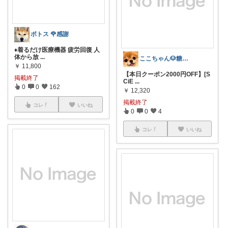
ポトス 🌹感謝
♦️着るだけ医療機器 疲労回復 人
体から放
...
ここちゃん🐶糖代謝大事だよ 感謝💕
￥
11,800
【本日クーポン2000円OFF】[S
掲載終了
CiE
...
0
0
162
￥
12,320
掲載終了
コレ
いいね
0
0
4
コレ
いいね