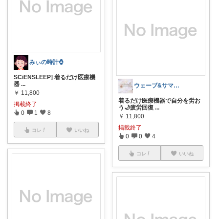
みぃの時計⌚
SCiENSLEEP] 着るだけ医療機
器
...
ウェーブ&サマー（ブルベ夏）おしゃれ綺麗
￥
11,800
着るだけ医療機器で自分を労お
掲載終了
う🌙疲労回復
...
0
1
8
￥
11,800
掲載終了
コレ
いいね
0
0
4
コレ
いいね