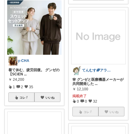
y-CHA
着て休む、疲労回復。 グンゼの
てんむす🌈アラフィフ｜シンプル快適生活
【SCiEN
...
￥
24,200
🌸 グンゼと医療機器メーカーが
共同開発した
...
1
2
35
￥
12,100
掲載終了
コレ
いいね
0
0
32
コレ
いいね