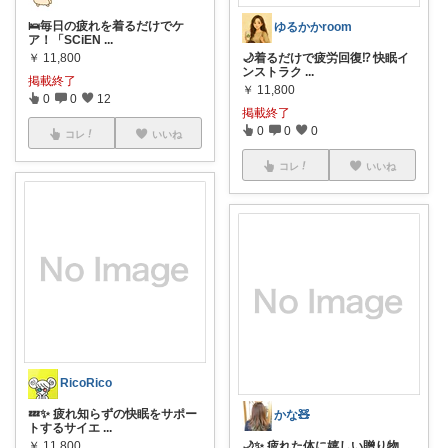
🛌毎日の疲れを着るだけでケ
ゆるかかroom
ア！「SCiEN
...
￥
11,800
🌙着るだけで疲労回復⁉️ 快眠イ
ンストラク
...
掲載終了
￥
11,800
0
0
12
掲載終了
0
0
0
コレ
いいね
コレ
いいね
RicoRico
💤✨ 疲れ知らずの快眠をサポー
かな🧸
トするサイエ
...
￥
11,800
🌙✨ 疲れた体に嬉しい贈り物、