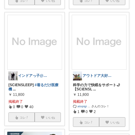
コレ
いいね
コレ
いいね
インドアっ子@ご購入ありがとうございます
アウトドア大好き！
[SCiENSLEEP]
#着るだけ医療
科学の力で快眠をサポート🌙
機
...
【SCiENSL
...
￥
11,800
￥
11,800
掲載終了
掲載終了
atopigi
...
さんのコレ！
0
0
40
1
0
2
コレ
いいね
コレ
いいね