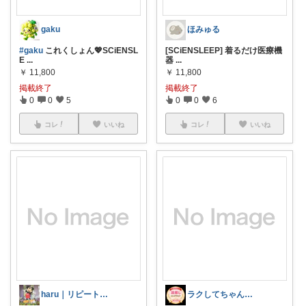
gaku
ほみゅる
#gaku
これくしょん💖SCiENSL
[SCiENSLEEP] 着るだけ医療機
E
...
器
...
￥
11,800
￥
11,800
掲載終了
掲載終了
0
0
5
0
0
6
コレ
いいね
コレ
いいね
haru｜リピート品と愛用品の記録ꕤ
ラクしてちゃんとキレイROOM