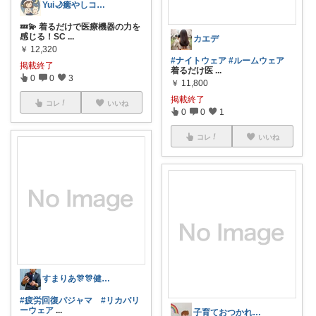
Yui🌙癒やしコーディネーター
💤💫 着るだけで医療機器の力を
感じる！SC
...
カエデ
￥
12,320
#ナイトウェア
#ルームウェア
掲載終了
着るだけ医
...
0
0
3
￥
11,800
掲載終了
コレ
いいね
0
0
1
コレ
いいね
すまりあ🎊🎊健康志向男性💐
#疲労回復パジャマ
#リカバリ
ーウェア
...
子育ておつかれママ