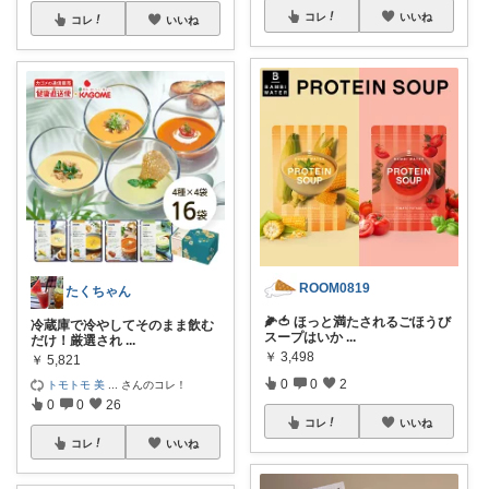
コレ
いいね
コレ
いいね
ROOM0819
たくちゃん
🌽🍅 ほっと満たされるごほうび
冷蔵庫で冷やしてそのまま飲む
スープはいか
...
だけ！厳選され
...
￥
3,498
￥
5,821
0
0
2
トモトモ 美
...
さんのコレ！
0
0
26
コレ
いいね
コレ
いいね