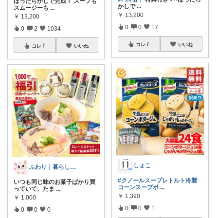
ほったらかしで完成！ スープも
かしで
...
スムージーも
...
￥
13,200
￥
13,200
0
0
17
0
2
1034
コレ
いいね
コレ
いいね
しょこ
ふわり｜暮らしの負担をかるくする日用品
#クノールスープレトルト冷製
いつも同じ味のお菓子ばかり買
コーンスープポ
...
っていて、たま
...
￥
1,390
￥
1,000
0
0
1
0
0
0