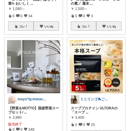
業✨ おいしく
...
の素／ 週末
...
￥
1,080～
￥
1,500～
0
0
34
0
0
3
コレ
いいね
コレ
いいね
mayu*ig:miouor_home
ミニリンゴ🐬ご縁に感謝🌻ありがとう
【野菜をMOTTO】国産野菜スー
スーププロテイン ULTORAの
プセット/
...
「スープ
...
￥
3,980
￥
3,400
販売終了
0
0
25
0
0
348