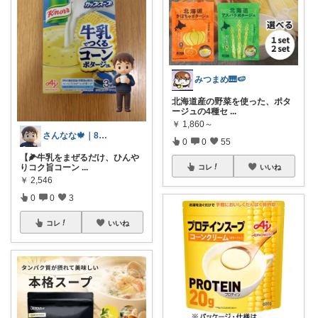
みつまめ🎹🍉
北海道産の野菜を使った、ポタ
ージュの4種セ
...
￥
1,860～
さんなな🍁｜8月朝コレチャレンジ🌞
0
0
55
【🌽牛乳をまぜるだけ、ひんや
りコク旨コーン
...
コレ
いいね
￥
2,546
0
0
3
コレ
いいね