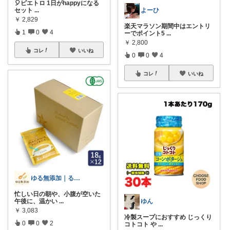
🎈ピエトロ 1日がhappyになる
よーひ
セット
...
￥
2,829
楽天マラソン期間中はエントリ
1
0
4
ーでポイント5
...
￥
2,800
コレ
いいね
0
0
4
コレ
いいね
ゆる無添加｜るうま
忙しい日の朝や、小腹が空いた
ゆん
午後に、温かい
...
￥
3,083
冷製スープにおすすめ じっくり
0
0
2
コトコト や
...