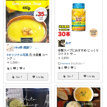
あや
riku🧸 感謝♡ 時々、薬局からです
冷製スープにおすすめ じっくり
コトコト や
...
#オリジナル写真
① 大容量 コー
￥
3,855
ンク
...
￥
1,560～
banana
さんのコレ！
0
0
1
0
2
4
コレ
いいね
コレ
いいね