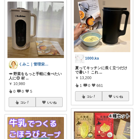
1000.ka
くみこ｜管理栄養士
夏ってキッチンに長く立つだけ
で暑い！ これ
...
🥕 野菜をもっと手軽に食べたい
￥
13,200
人に😊 材
...
￥
10,980
1
0
661
0
0
5
コレ
いいね
コレ
いいね