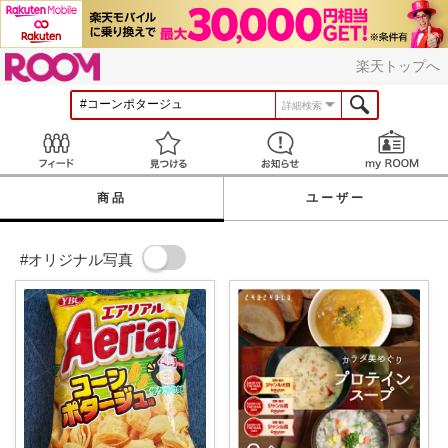
ROOM
楽天トップへ
詳細検索
Feed
見つける
お知らせ
商品
ユーザー
#オリジナル写真