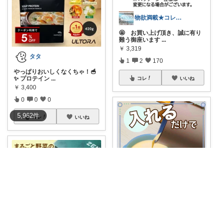
物欲満載★コレクションは商品分類別です★
🤩 お買い上げ頂き、誠に有り
難う御座います
...
￥
3,319
タタ
1
2
170
やっぱりおいしくなくちゃ！🥣
✨ プロテイン
...
コレ
いいね
￥
3,400
0
0
0
5,962
件
コレ
いいね
とりの🐣いつもありがとうございます
#オリジナル写真
【🥕栄養まる