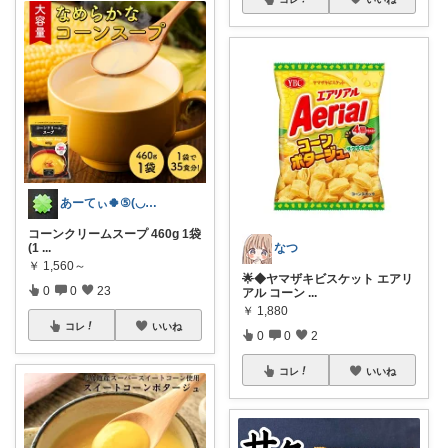
あーてぃ🍀⑤(◡‿◡ฺ✿)
コーンクリームスープ 460g 1袋
なつ
(1
...
￥
1,560～
🌟◆ヤマザキビスケット エアリ
0
0
23
アル コーン
...
￥
1,880
コレ
いいね
0
0
2
コレ
いいね