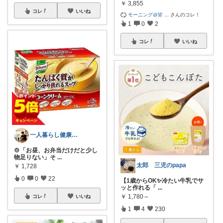
￥
3,855
コレ
いいね
モーニング@皆
...
さんのコレ！
1
0
2
コレ
いいね
一人暮らし健康ごはんROOM
🍲「お昼、お弁当だけだと少し
物足りない」そ
...
太郎 三児のpapa
￥
1,728
0
0
22
【1歳からOK✨冷たい牛乳でサ
ッと作れる「
...
￥
1,780～
コレ
いいね
1
4
230