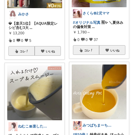
さくら✿2児ママ
みかさ
#オリジナル写真
🈶✨ ＼夏休み
💎【楽天1位】【AQUA限定レ
の偏食対策
...
シピ含む3大
...
￥
1,780～
￥
13,200
0
0
37
0
0
5
コレ
いいね
コレ
いいね
みつばちまーちᵀᴴᴬᴺᴷ ᵞᴼᵁ ◡̈*
ねむこ🎀楽したいママの購入品ほぼオリ写
#P10倍！
特典付き𖤐˒˒ほったら