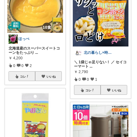
ほっぺ
北海道産のスーパースイートコ
北の暮らし×時々船旅
ーンをたっぷり
...
￥
4,200
＼ 1袋じゃ足りない！ ／ セイコ
0
0
2
ーマート
...
￥
2,790
コレ
いいね
0
0
1
コレ
いいね