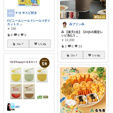
ナヨ ※スピ好き
#ビニールシール
#シール
#ダイ
🍮プリン🍮
カットス
...
￥
330
🍮 【楽天1位】【AQUA限定レ
0
0
0
シピ含む3
...
￥
13,200
コレ
いいね
2
0
23
コレ
いいね
aki