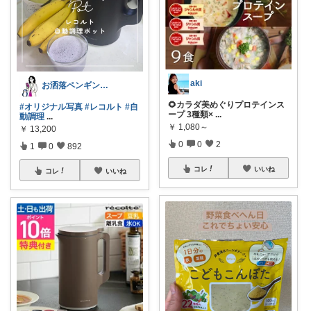
aki
お洒落ペンギン🐧暮らし×ときめき
🌻カラダ美めぐりプロテインス
#オリジナル写真
#レコルト
#自
ープ 3種類×
...
動調理
...
￥
1,080～
￥
13,200
0
0
2
1
0
892
コレ
いいね
コレ
いいね