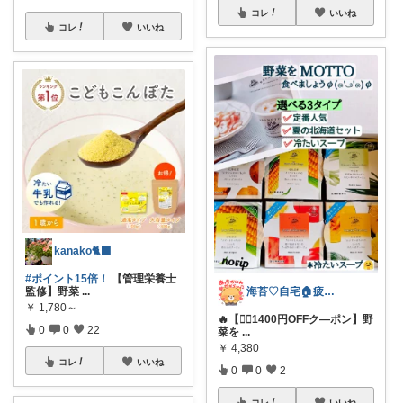
コレ
いいね
コレ
いいね
kanako🐈‍⬛
#ポイント15倍！
【管理栄養士
海苔♡自宅🏠疲れｵｿｲ〜🐌ﾉﾀﾉﾀ‥
監修】野菜
...
￥
1,780～
🔥【🏃‍♀1400円OFFク―ポン】野
0
0
22
菜を
...
￥
4,380
コレ
いいね
0
0
2
コレ
いいね