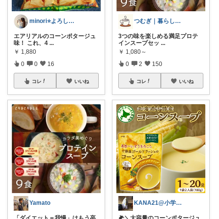
minori⭐️よろしくお願いします💕
つむぎ｜暮らしを少し豊かに
エアリアルのコーンポタージュ
3つの味を楽しめる満足プロテ
味！ これ、4
...
インスープセッ
...
￥
1,880
￥
1,080～
0
0
16
0
2
150
コレ
いいね
コレ
いいね
Yamato
KANA21@小学生2人の事務職ママ
「ダイエット＝我慢」はもう卒
🌽＼大容量のコーンポタージュ