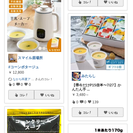
コレ
いいね
スマイル居場所
#コーンポタージュ
￥
12,800
みたらし
なかち🧸夏ア
...
さんのコレ！
0
0
0
【🉐今だけP15倍🌟〜7/27】か
んたん手
...
￥
3,480～
コレ
いいね
0
0
139
コレ
いいね