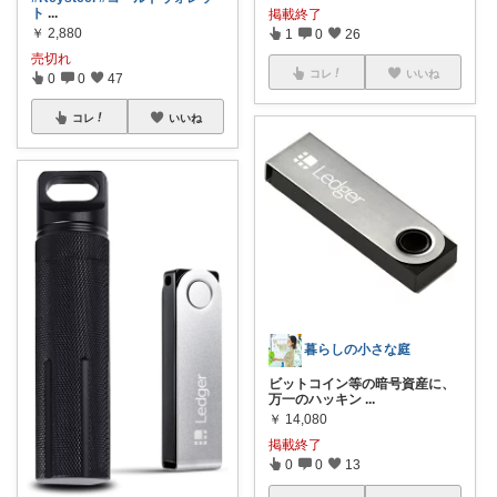
ト
...
掲載終了
￥
2,880
1
0
26
売切れ
コレ
いいね
0
0
47
コレ
いいね
暮らしの小さな庭
ビットコイン等の暗号資産に、
万一のハッキン
...
￥
14,080
掲載終了
0
0
13