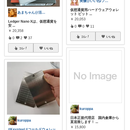
美優@いいね/フォロー/ご購入感謝🥲
仮想通貨用ハードウェアウォレ
あまちゃん@活動休止中
ット ビット
...
￥
20,053
Ledger Nano Xは、仮想通貨を
安
...
0
0
11
￥
20,358
コレ
いいね
0
2
37
コレ
いいね
kuroppa
日本正規代理店 国内倉庫から
kuroppa
直送致します！
...
￥
15,800
#Keysteel
#コールドウォレッ