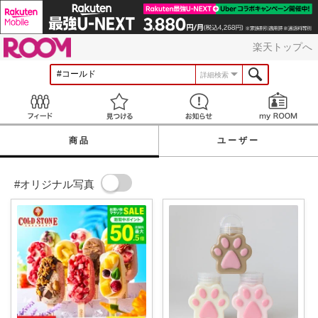
ROOM
楽天トップへ
詳細検索
Feed
見つける
お知らせ
商品
ユーザー
#オリジナル写真