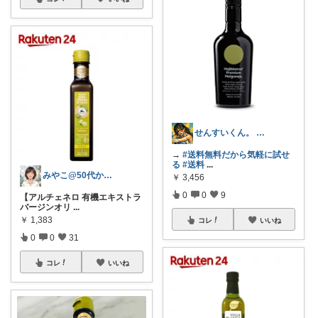
せんすいくん。 ＼情報の海へダイブ／
→
#送料無料だから気軽に試せ
る
#送料
...
みやこ@50代からの肌悩み解決
￥
3,456
0
0
9
【アルチェネロ 有機エキストラ
バージンオリ
...
￥
1,383
コレ
いいね
0
0
31
コレ
いいね