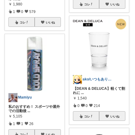
￥
1,980
コレ
いいね
1
0
579
コレ
いいね
ako/いつもありがとう🌈5日感謝
【DEAN & DELUCA】軽くて割
れに
...
Mamiyu
￥
1,540
0
0
214
私のおすすめ！ スポーツや屋外
での活動後
...
￥
5,105
コレ
いいね
1
1
26
コレ
いいね