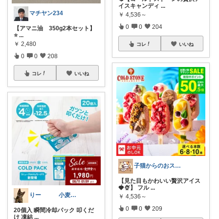
イスキャンディ
...
マチヤン234
￥
4,536～
0
0
204
【アマニ油 350g2本セット】
⭐
...
￥
2,480
コレ
いいね
0
0
208
コレ
いいね
子猫からのおススメ
【見た目もかわいい贅沢アイス
🍓🍨】 フル
...
りー 小麦収穫8月中旬まで？
￥
4,536～
0
0
209
20個入 瞬間冷却パック 叩くだ
け 凍結
...