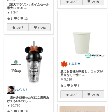
コレ
いいね
【楽天マラソン：タイムセール
最大10％OF
...
￥
7,344
1
0
13
コレ
いいね
もみじ🍁
急にお客様が来ると、コップが
足りなくて慌て
...
￥
5,610
1
0
8
おどパパ
コレ
いいね
「夏休み頑張った私にご褒美あ
げてもいいでし
...
￥
20,790
0
4
15