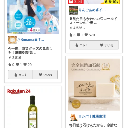
りんごあめ🍎インテリア雑貨🫧🌿
🍦見た目もかわいい♡コールド
ストーンのご褒
...
￥
4,536～
3
1
579
さゆmama🎀 7月ゆっくりペース🙏
コレ
いいね
今一度、防災グッズの見直し
を！瞬間冷却 緊
...
￥
2,816
0
1
29
コレ
いいね
ヨシバ｜健康生活
毎日使う石けんだから、余計な