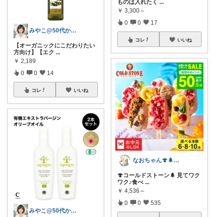
ものは入れたく
...
￥
3,300～
0
0
17
みやこ@50代からの肌悩み解決
コレ
いいね
【オーガニックにこだわりたい
方向け】【エク
...
￥
2,189
0
0
14
コレ
いいね
なおちゃん🍄🌲好きなものに囲まれたい
🍄コールドストーン🌲 見てワク
ワク♪食べ
...
￥
4,536～
0
0
535
みやこ@50代からの肌悩み解決