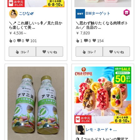
こひな🌿
BMターゲット
＼📍 これ嬉しいっ🍦／見た目か
＼思わず触りたくなる肉球ボト
ら楽しくて美
...
ル♪／ 当店の
...
￥
4,536～
￥
7,820
0
0
101
1
0
154
コレ
いいね
コレ
いいね
レモ・ネード ✦ セレクト 🍋
🍋【コールドストーンの贅沢ア