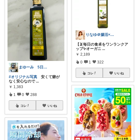
りなゆ＠腸活×美容×健康
【🫒毎日の食卓をワンランクア
ップ✨オーガニ
...
￥
2,189
0
1
322
まゆーみ 5日子供服と📱ケース感謝💖
コレ
いいね
#オリジナル写真
安くて癖が
なく安心なので
...
￥
1,383
1
0
288
コレ
いいね