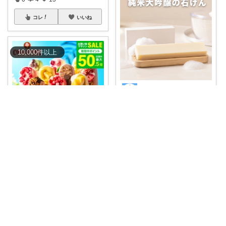
コレ
いいね
10,000
件
以上
ポメ｜家族の暮らしを少しラクに
#ポイント5倍
#送料無料
神戸の
純米大吟
...
￥
5,390
0
0
3
𝑹𝑼𝑹𝑼𝑩𝑬𝑹𝑼໒꒱୨୧
コレ
いいね
#ギフト
#スイーツ部
#お中元
#
アイス
#
...
￥
4,536～
0
0
2
コレ
いいね