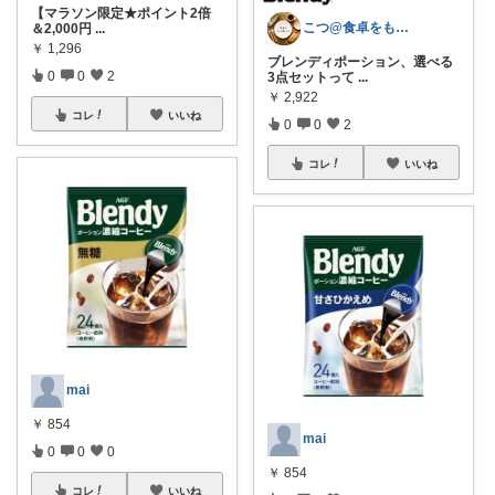
【マラソン限定★ポイント2倍
こつ@食卓をもっと楽しく♪
＆2,000円
...
￥
1,296
ブレンディポーション、選べる
0
0
2
3点セットって
...
￥
2,922
コレ
いいね
0
0
2
コレ
いいね
mai
￥
854
mai
0
0
0
￥
854
コレ
いいね