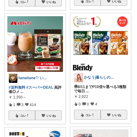
コレ
いいね
コレ
いいね
かなう|暮らしの記録🌱
hanahana♡ いつもありがとう🙏
🉐8/11までP10倍✨選べる3種類
#送料無料
#スーパーDEAL
高評
で毎日
...
価◎メ
...
￥
2,922
￥
1,350～
0
0
4
1
3
414
コレ
いいね
コレ
いいね