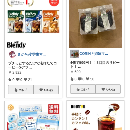
CORIN＊姉妹ママ＊ぜんぶオリ写＊
さか‎✎𓂂小学生ママを救う便利グッズ
4個で500円！！ 3回目のリピー
プチっとするだけで淹れたてコ
ト！
...
ーヒー☕️アフ
...
￥
500
￥
2,922
0
0
50
0
0
21
コレ
いいね
コレ
いいね