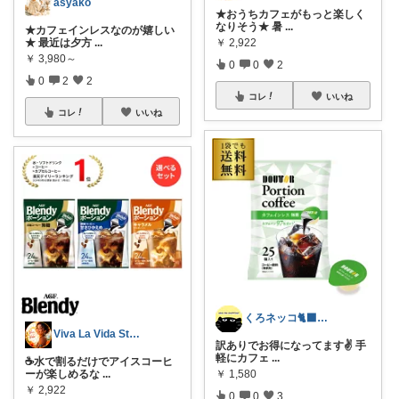
asyako
★おうちカフェがもっと楽しく
なりそう★ 暑
...
★カフェインレスなのが嬉しい
★ 最近は夕方
...
￥
2,922
￥
3,980～
0
0
2
0
2
2
コレ
いいね
コレ
いいね
くろネッコ🐈‍⬛プチプラと食品🥤
Viva La Vida Studio
訳ありでお得になってます✌️ 手
軽にカフェ
...
☕水で割るだけでアイスコーヒ
ーが楽しめるな
...
￥
1,580
￥
2,922
0
0
3