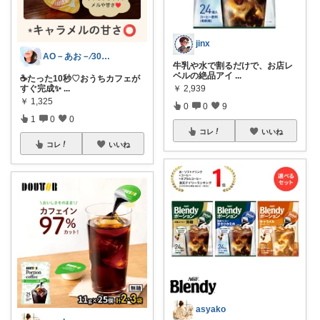
jinx
AO－あお－⁄30代1人時間を大切にする
牛乳や水で割るだけで、お店レ
ベルの絶品アイ
...
☕たった10秒♡おうちカフェが
すぐ完成✨
...
￥
2,939
￥
1,325
0
0
9
1
0
0
コレ
いいね
コレ
いいね
asyako