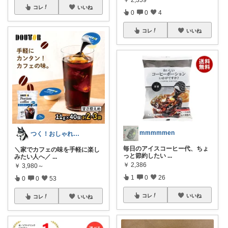
￥
2,359
コレ
いいね
0
0
4
コレ
いいね
mmmmmen
つく！おしゃれな商品や便利な商品をお届け
毎日のアイスコーヒー代、ちょ
＼家でカフェの味を手軽に楽し
っと節約したい
...
みたい人へ／
...
￥
2,386
￥
3,980～
1
0
26
0
0
53
コレ
いいね
コレ
いいね