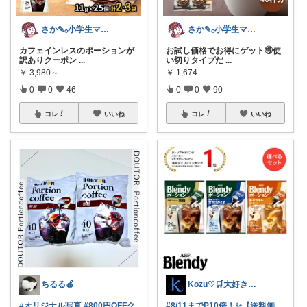
さか‎✎𓂂小学生ママを救う便利グッズ
さか‎✎𓂂小学生ママを救う便利グッズ
カフェインレスのポーションが
お試し価格でお得にゲット🉐使
訳ありクーポン
...
い切りタイプだ
...
￥
3,980～
￥
1,674
0
0
46
0
0
90
コレ
いいね
コレ
いいね
ちるる🍎
Kozu♡🛒大好き😆💕
#オリジナル写真
#800円OFFク
#8/11までP10倍！✨【送料無