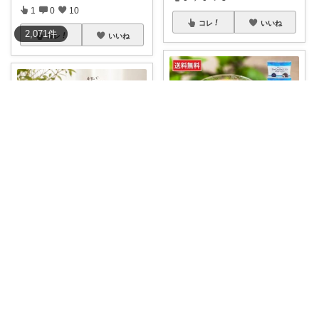
1
0
10
コレ
いいね
2,071
件
コレ
いいね
ゆっくり選ぶ、省エネ生活ROOM🌙
Sakura🌸勉強と暮らし愛用品
☕ 飲みたい分だけ、手軽に楽し
めるコーヒー
...
＼牛乳で割るだけ。甘いバニラ
ラテでひと休み
...
￥
1,674
￥
756
0
0
3
0
0
2
コレ
いいね
コレ
いいね