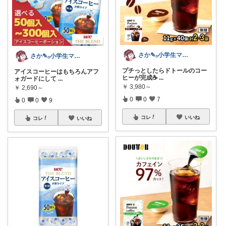
さか‎✎𓂂小学生ママを救う便利グッズ
さか‎✎𓂂小学生ママを救う便利グッズ
プチっとしたらドトールのコー
アイスコーヒーはもちろんアフ
ヒーが完成☕️
...
ォガードにして
...
￥
3,980～
￥
2,690～
0
0
7
0
0
9
コレ
いいね
コレ
いいね