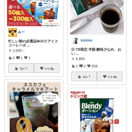
みー
kotono
忙しい朝の必需品☕️UCCアイス
コーヒーポ
...
☑︎ 7/6限定 半額 酸味少なめ、お
￥
2,690～
い
...
0
1
1
￥
6,960
2
2
856
コレ
いいね
コレ
いいね