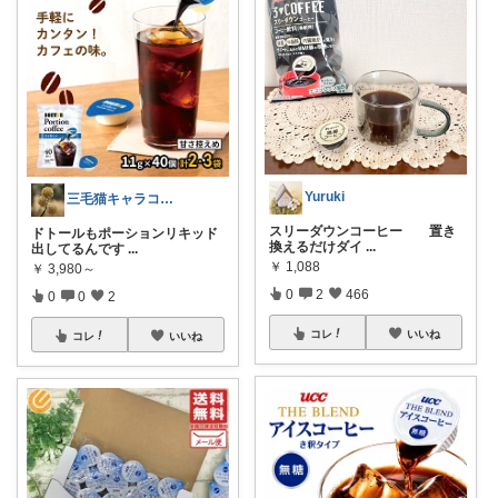
Yuruki
三毛猫キャラコ 本と自転車関連の物が多め
スリーダウンコーヒー 置き
ドトールもポーションリキッド
換えるだけダイ
...
出してるんです
...
￥
1,088
￥
3,980～
0
2
466
0
0
2
コレ
いいね
コレ
いいね