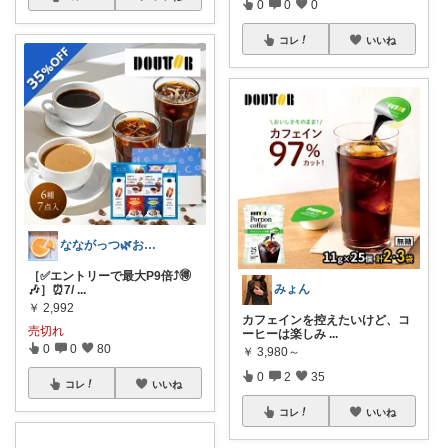
0
0
0
コレ
いいね
なながっつ🌿お得好き！コスパも大切💛
［✅エントリーで最大P9倍⤴️🉐
みょん
🎶］⏰7/
...
￥
2,992
カフェインを控えたいけど、コ
売切れ
ーヒーは楽しみ
...
0
0
80
￥
3,980～
0
2
35
コレ
いいね
コレ
いいね