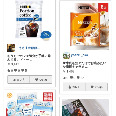
こうさす＠ほぼ毎日更新
yoshi1_oka
おうちでカフェ気分が手軽に味
わえる、ドトー
...
💖牛乳を注ぐだけでお店みたい
￥
3,142
な濃厚キャラメ
...
0
0
5
￥
1,468
0
0
22
コレ
いいね
コレ
いいね