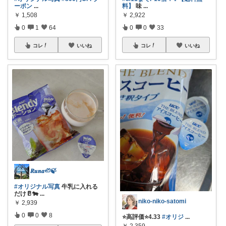
ーポン
...
料】
味
...
￥
1,508
￥
2,922
0
1
64
0
0
33
コレ
いいね
コレ
いいね
𝑹𝒖𝒏𝒂🦥🍃
#オリジナル写真
牛乳に入れる
だけ🥛🐄
...
niko-niko-satomi
￥
2,939
0
0
8
⭐️高評価⭐️4.33
#オリジ
...