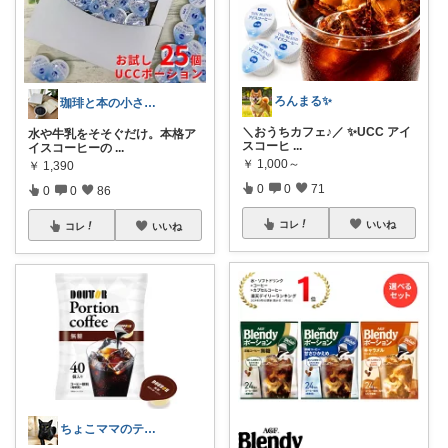
ろんまる✨
珈琲と本の小さな喫茶店☕️📕
＼おうちカフェ♪／ ✨UCC アイ
水や牛乳をそそぐだけ。本格ア
スコーヒ
...
イスコーヒーの
...
￥
1,000～
￥
1,390
0
0
71
0
0
86
コレ
いいね
コレ
いいね
ちょこママのティールーム 訪問感謝！