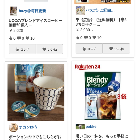
パスポ♪ ご経由イイネ・コメ嬉し😽
bazy@毎日更新
💐《広告》〔送料無料〕【🉐3
UCCのブレンドアイスコーヒー
3％OFFクー
...
無糖50個入
...
￥
3,980～
￥
2,620
0
0
10
0
0
10
コレ
いいね
コレ
いいね
pokke
オカンゆう
暑い日の一杯を、もっと手軽に
ポーションの中でもこちらがお