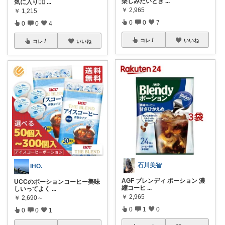
楽しみたいとき
...
気に入り💁‍♀
...
￥
2,965
￥
1,215
0
0
7
0
0
4
コレ
いいね
コレ
いいね
石川美智
IHO.
AGF ブレンディ ポーション 濃
UCCのポーションコーヒー美味
縮コーヒ
...
しいってよく
...
￥
2,965
￥
2,690～
0
1
0
0
0
1