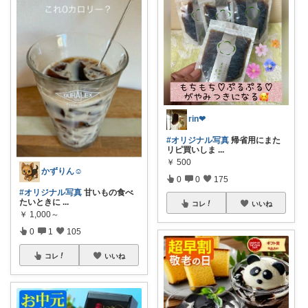
rin❤︎
#オリジナル写真
帰省用にまた
リピ買いしま
...
￥
500
かずりん☺︎
0
0
175
#オリジナル写真
甘いもの食べ
たいときに
...
コレ
いいね
￥
1,000～
0
1
105
コレ
いいね