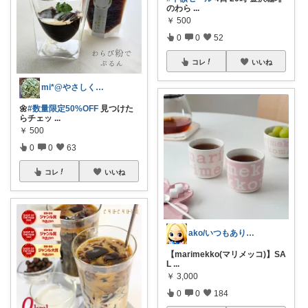
のわら
...
￥
500
0
0
52
コレ
いいね
mi*@やさしく整う暮らし
🌼
#数量限定50%OFF
見つけた
らチェッ
...
￥
500
0
0
63
コレ
いいね
ako/いつもありがとう🌈5日感謝
【marimekko(マリメッコ)】SA
L
...
￥
3,000
0
0
184