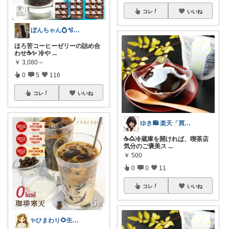
コレ
いいね
ぼんちゃん💍🫧経由購入感謝✨
ほろ苦コーヒーゼリーの詰め合
わせ☕✨ 冷や
...
￥
3,080～
0
5
116
コレ
いいね
ゆき🛍️ 楽天「買ってよかった」を厳選
☕🍮冷蔵庫を開ければ、喫茶店
気分のご褒美ス
...
￥
500
0
0
11
コレ
いいね
✨ひまわり🌻生活雑貨・純喫茶✨