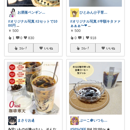
お洒落ペンギン🐧暮らし×ときめき
ひとみん@子育てと可愛いもの好き⚮̈
#オリジナル写真
#2セットで10
#オリジナル写真
#半額キタァァ
00円
...
ぁぁぁ〜❤
...
￥
500
￥
500
1
0
830
0
1
918
コレ
いいね
コレ
いいね
まさりお🏂
ぶーこ🍇いつもありがとう😊
☕甘いものが食べたい…そんな
#50%OFF
8/4 20:00〜 ★
...