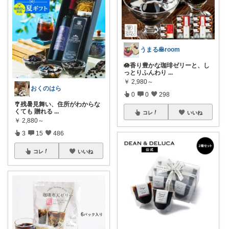
うまる🥞room
🪷香り豊かな珈琲ゼリーと、し
っとりふんわり
...
￥
2,980～
おくのはら
0
0
298
🎐残暑見舞い、住所がわからな
くても 贈れる
...
コレ
いいね
￥
2,880～
3
15
486
コレ
いいね