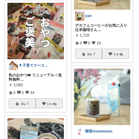
yan
デカフェコーヒーがお気に入り
辻本珈琲さん
...
￥
1,728
0
0
19
コレ
いいね
💊子育てナースぐっさん💊
私のおやつ❤️ リニューアル！送
料無料
...
￥
3,080
0
5
34
コレ
いいね
喫茶manomano