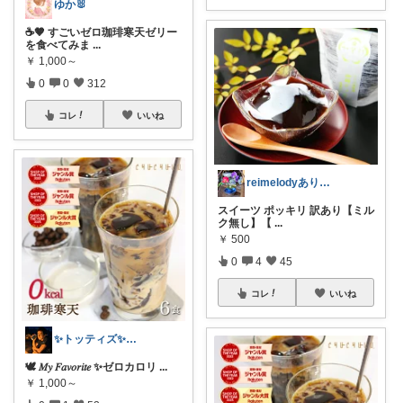
ゆか🐰
☕🤎 すごいゼロ珈琲寒天ゼリー
を食べてみま
...
￥
1,000～
0
0
312
コレ
いいね
reimelodyありがとうございます
スイーツ ポッキリ 訳あり【ミル
ク無し】【
...
￥
500
0
4
45
コレ
いいね
✨トッティズ✨ラク✖️ダイエット✨
🕊️ 𝑀𝑦 𝐹𝑎𝑣𝑜𝑟𝑖𝑡𝑒 ✨ゼロカロリ
...
￥
1,000～