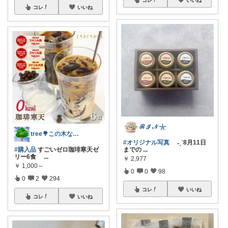
コレ
いいね
ℛ ℐ 𝒩 𓇼
tree🌳この木なんの木🙆‍♀️🌳
#オリジナル写真
˗ˏˋ8月11日
#購入品
すごいゼロ珈琲寒天ゼ
までの
...
リー6食
...
￥
2,977
￥
1,000～
0
0
98
0
2
294
コレ
いいね
コレ
いいね