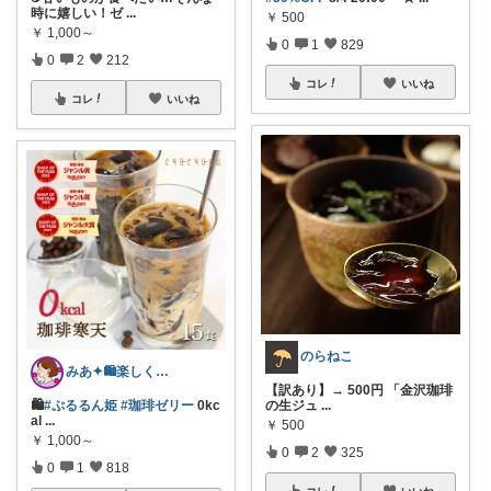
時に嬉しい！ゼ
...
￥
500
￥
1,000～
0
1
829
0
2
212
コレ
いいね
コレ
いいね
のらねこ
みあ✦🛍️楽しくお買い物
【訳あり】→ 500円 「金沢珈琲
🛍️
#ぷるるん姫
#珈琲ゼリー
0kc
の生ジュ
...
al
...
￥
500
￥
1,000～
0
2
325
0
1
818
コレ
いいね