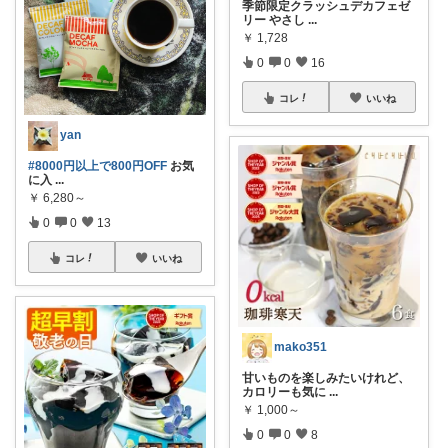
季節限定クラッシュデカフェゼ
リー やさし
...
￥
1,728
0
0
16
コレ
いいね
yan
#8000円以上で800円OFF
お気
に入
...
￥
6,280～
0
0
13
コレ
いいね
mako351
甘いものを楽しみたいけれど、
カロリーも気に
...
￥
1,000～
0
0
8