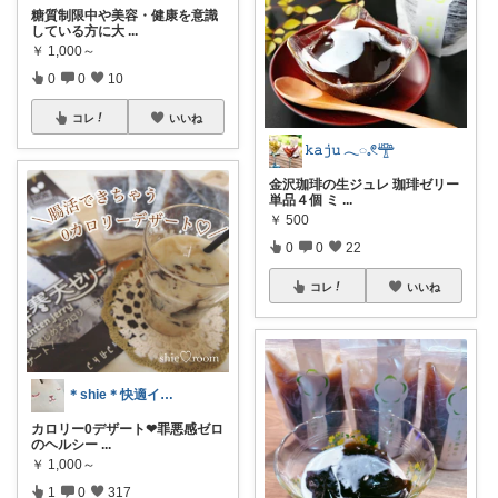
糖質制限中や美容・健康を意識
している方に大
...
￥
1,000～
0
0
10
コレ
いいね
𝚔𝚊𝚓𝚞 𓂃◌𓈒𓏲𓊯
金沢珈琲の生ジュレ 珈琲ゼリー
単品４個 ミ
...
￥
500
0
0
22
コレ
いいね
＊shie＊快適インテリア＆雑貨グッズ
カロリー0デザート❤︎罪悪感ゼロ
のヘルシー
...
￥
1,000～
1
0
317