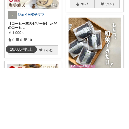
コレ
いいね
ジェイ✈双子ママ
【コーヒー寒天ゼリー☕️】 ただ
のコーヒ
...
￥
1,000～
0
0
10
10,000
件
以上
コレ
いいね
こっぷ☕️3太郎ママ
🧡
#数量限定半額SALEきた
ー！！！！！
...
￥
500
0
0
20
コレ
いいね
🦔SAKI🦔