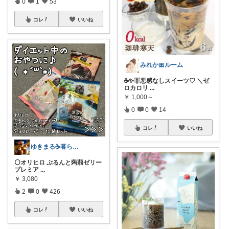
0
1
53
コレ
いいね
みれか🎀ルーム
☕️✨罪悪感なしスイーツ♡ ＼ゼ
ロカロリ
...
￥
1,000～
0
0
14
コレ
いいね
ゆきまる☕️暮らしを楽しむ
⚪️オリヒロ ぷるんと蒟蒻ゼリー
プレミア
...
￥
3,080
2
0
426
コレ
いいね