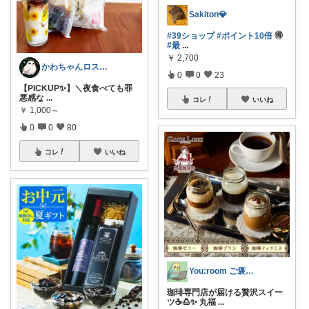
Sakiton💎
#39ショップ
#ポイント10倍
🉐
#最
...
￥
2,700
​かわちゃんロス✨️@コラムで綴る紹介
0
0
23
​【PICKUP✨️】＼夜食べても罪
悪感な
...
コレ
いいね
￥
1,000～
0
0
80
コレ
いいね
You:room ご褒美スイーツ🧁
珈琲専門店が届ける贅沢スイー
ツ☕🍮✨ 丸福
...