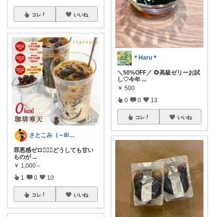
コレ
いいね
＊Haru＊
＼50%OFF／ 🌻高級ゼリーお試
し♡今年
...
￥
500
0
0
13
コレ
いいね
さとこみ（～8/4 感謝🙏）
罪悪感ゼロ🙆🏻‍♀️️どうしても甘い
ものが
...
￥
1,000～
1
0
10
コレ
いいね