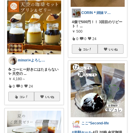
CORIN＊姉妹ママ＊ぜんぶオリ写＊
4個で500円！！ 3回目のリピー
ト！
...
￥
500
0
0
24
コレ
いいね
minori⭐️よろしくお願いします💕
☕ コーヒー好きにはたまらない
✨ 天空の
...
￥
4,180～
0
0
24
コレ
いいね
ここ*Second-life
#半額セール
4日 20時 金沢珈琲