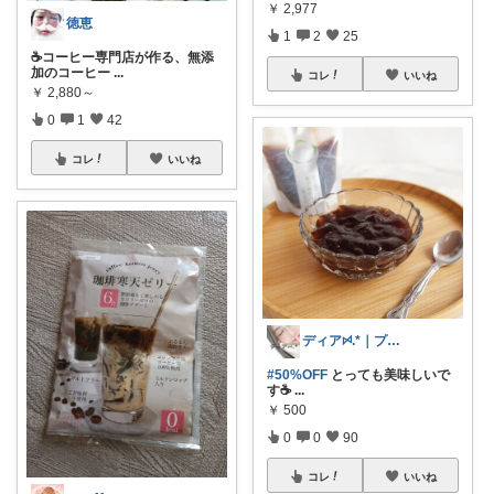
￥
2,977
徳恵
1
2
25
☕️コーヒー専門店が作る、無添
加のコーヒー
...
コレ
いいね
￥
2,880～
0
1
42
コレ
いいね
ディアꗯ.*｜プチプラ×服と雑貨
#50%OFF
とっても美味しいで
す☕️
...
￥
500
0
0
90
コレ
いいね