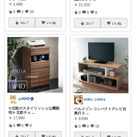
￥
2,480
￥
21,020
0
2
35
0
0
8
コレ
いいね
コレ
いいね
yo🐶🐶🏠
miku_colors
✨北欧のスタイリッシュな機能
ベルメゾン コンパクトテレビ台
性✨ 北欧チェ
...
奥行３
...
￥
17,990
￥
8,690
0
0
8
0
0
18
コレ
いいね
コレ
いいね