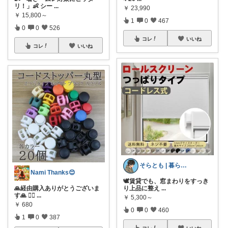
リ！」👶 シー
...
￥
23,990
￥
15,800～
1
0
467
0
0
526
コレ
いいね
コレ
いいね
そらとも | 暮らしItem🕊️朝コレ
Nami Thanks😊
🕊️賃貸でも、窓まわりをすっき
🙏経由購入ありがとうございま
り上品に整え
...
す🙏 💁‍♀️
...
￥
5,300～
￥
680
0
0
460
1
0
387
コレ
いいね