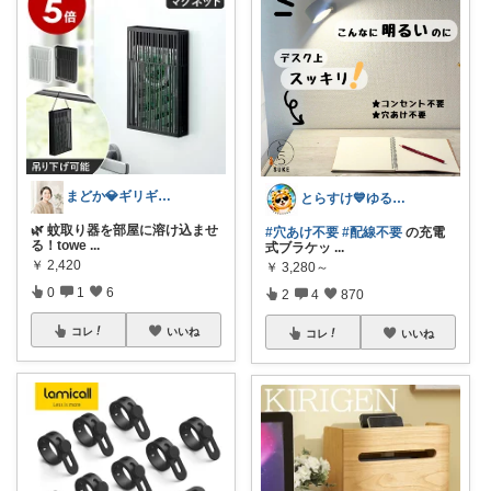
まどか💎ギリギリアラサーOL
とらすけ💙ゆるミニマリストの愛用品
🌿 蚊取り器を部屋に溶け込ませ
#穴あけ不要
#配線不要
の充電
る！towe
...
式ブラケッ
...
￥
2,420
￥
3,280～
0
1
6
2
4
870
コレ
いいね
コレ
いいね