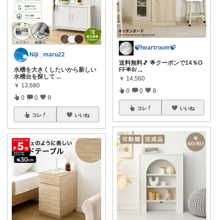
🍃heartroom🍃
Niji _maru22
送料無料🎵 🌟クーポンで14％O
水槽を大きくしたいから新しい
FF🌟8/
...
水槽台を探して
...
￥
14,560
￥
13,680
0
0
8
0
0
9
コレ
いいね
コレ
いいね