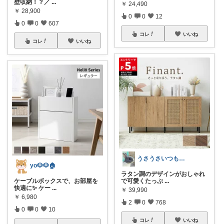
壁収納！？／
...
￥
24,490
￥
28,900
0
0
12
0
0
607
コレ
いいね
コレ
いいね
うさうさいつもご訪問ありがとうです🐰✨
yo🐶🐶🏠
ラタン調のデザインがおしゃれ
ケーブルボックスで、お部屋を
で可愛くたっぷ
...
快適に✨ ケー
...
￥
39,990
￥
6,980
2
0
768
0
0
10
コレ
いいね