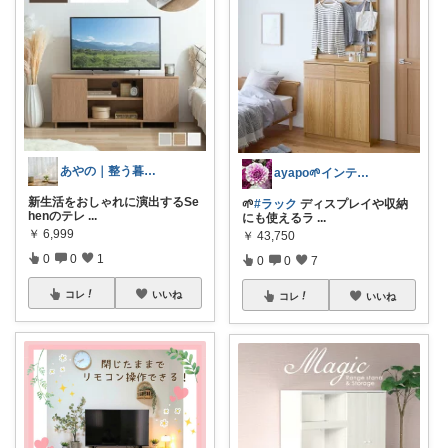
あやの｜整う暮らしROOM
ayapo🌱インテリア&雑貨
新生活をおしゃれに演出するSe
🌱
#ラック
ディスプレイや収納
henのテレ
...
にも使えるラ
...
￥
6,999
￥
43,750
0
0
1
0
0
7
コレ
いいね
コレ
いいね