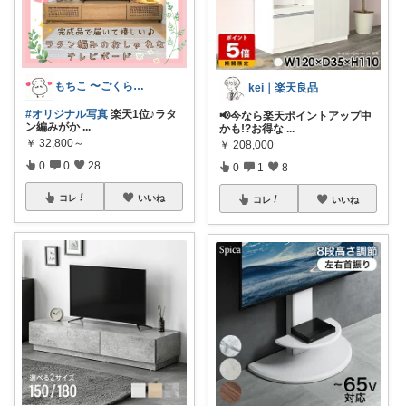
もちこ 〜ごくらく＆かわいい生活♪
kei｜楽天良品
#オリジナル写真
楽天1位♪ラタ
📢今なら楽天ポイントアップ中
ン編みがか
...
かも!?お得な
...
￥
32,800～
￥
208,000
0
0
28
0
1
8
コレ
いいね
コレ
いいね