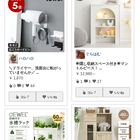
ぐらはむ
ハロハロ
🌟隠し収納スペース付き🌟マン
＼ドライヤー、洗面台に転がっ
トルピース！
...
ていませんか／
...
￥
12,980～
￥
1,870
1
1
27
0
0
44
コレ
いいね
コレ
いいね