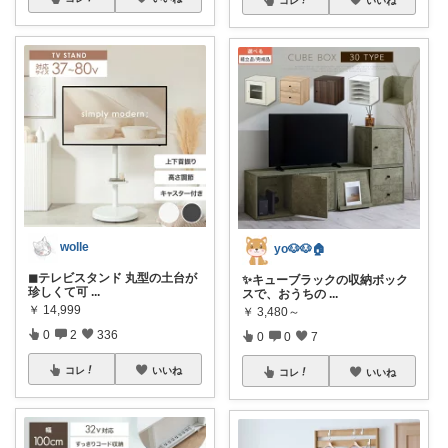
wolle
yo🐶🐶🏠
◼︎テレビスタンド 丸型の土台が
✨キューブラックの収納ボック
珍しくて可
...
スで、おうちの
...
￥
14,999
￥
3,480～
0
2
336
0
0
7
コレ
いいね
コレ
いいね