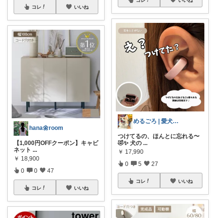
コレ
いいね
めるごろ | 愛犬と見つける幸せセレクト
hana🌼room
つけてるの、ほんとに忘れる〜
【1,000円OFFクーポン】キャビ
🤣✨️ 犬の
...
ネット
...
￥
17,990
￥
18,900
0
5
27
0
0
47
コレ
いいね
コレ
いいね