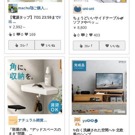
machu🥰ご購入感謝✨
uni-uni
【電源タップ】7/31 23:59まで
#
ちょうどいいサイドテーブル🌿
出
...
ソファやベッ
...
￥
2,992～
￥
8,800
0
0
169
0
2
403
コレ
いいね
コレ
いいね
ナチュラル雑貨とカフェ空間 ☕️
yo🐶🐶🏠
「部屋の角、“デッドスペースの
✨白く洗練された空間へ✨ 北欧
まま”問題、
...
風のシンプ
...