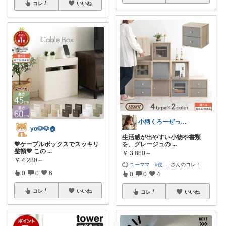
コレ
いいね
小柄くろーぜっと♡eminko
yo🐶🐶🏠
生活感が出やすい小物や書類
💖ケーブルボックスでスッキリ
を、グレージュの
...
整頓💖 この
...
￥
3,880～
￥
4,280～
ユーママ #便
...
さんのコレ！
0
0
6
0
0
4
コレ
いいね
コレ
いいね