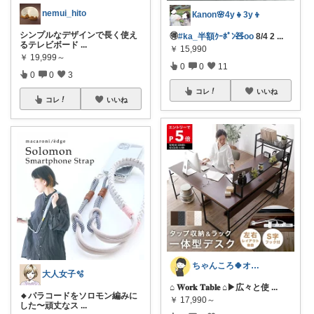
nemui_hito
Кanon🌸4y👧3y👦
シンプルなデザインで長く使え
🉐
#ka_半額ｸｰﾎﾟﾝ🧸oo
8/4 2
...
るテレビボード
...
￥
15,990
￥
19,999～
0
0
11
0
0
3
コレ
いいね
コレ
いいね
ちゃんころ🍀オリ写/インテリア/キッズ
大人女子🫧
⌂ 𝐖𝐨𝐫𝐤 𝐓𝐚𝐛𝐥𝐞 ⌂ ​▶広々と使
...
🔸パラコードをソロモン編みに
￥
17,990～
した〜頑丈なス
...