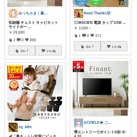
みっちゃま｜暮らし整うお買い物🌿
Nami Thanks😊
収納棚 チェスト キャビネット
💁‍♀️MSCIEN 電源 タップ USB
...
サイドボー
...
￥
3,080～
￥
29,990
1
0
371
2
0
880
コレ
いいね
コレ
いいね
ACFIELD🍀 ご購入感謝です
sg_blitz
🉐エントリーでポイント5倍! 8/
👶「暑さ・ムレ対策にピッタ
4 20
...