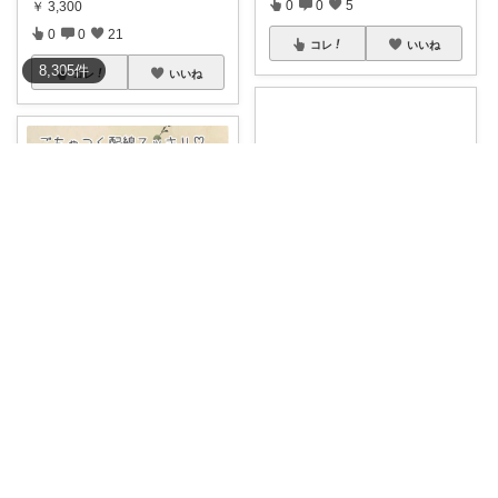
0
0
5
￥
3,300
0
0
21
コレ
いいね
8,305
件
コレ
いいね
yo🐶🐶🏠
HARUYOKOI
🎵このテーブルは美しい北欧モ
ダンデザインで
...
#オリジナル写真
3枚 ごちゃご
￥
23,000
ちゃしやす
...
1
0
7
￥
2,547
0
0
103
コレ
いいね
コレ
いいね