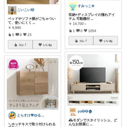
すみっこ𖧷
こいこい🐱
収納×ディスプレイの憧れアイ
ベッドやソファ横がごちゃつい
テム 可動棚付
...
て、使いにくく
...
￥
14,700～
￥
9,990
1
0
1054
0
0
23
コレ
いいね
コレ
いいね
yo🐶🐶🏠
とらすけ💙ゆるミニマリストの愛用品
🕰️モダンでスタイリッシュ、ど
＼ホッチキスで取り付けられる
んなお部屋に
...