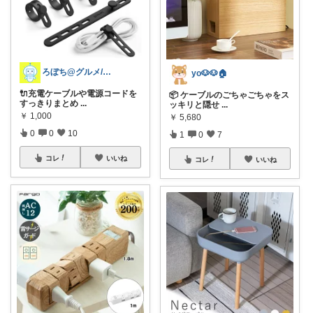
ろぼち@グルメ/キッチン雑貨
yo🐶🐶🏠
🔌充電ケーブルや電源コードを
📦 ケーブルのごちゃごちゃをス
すっきりまとめ
...
ッキリと隠せ
...
￥
1,000
￥
5,680
0
0
10
1
0
7
コレ
いいね
コレ
いいね