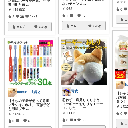
た日にポチった家電】 年中
￥
350
ないチャンス
...
換毛期と言
...
￥
968
0
￥
149,900
1
1
12
2
38
1445
コ
コレ
いいね
コレ
いいね
青麦
kamio｜夫婦とコーギーの愛用品
【シャ
れ対策に
思わず二度見してしまう、
【うちの子🐶が使ってる歯
タつく
コーギーのおしりをモチー
ブラシはこれ！】 実は子ど
￥
1,0
フにしたユニー
...
も用歯ブラ
...
￥
1,663
0
￥
2,090～
0
0
63
0
1
41
コ