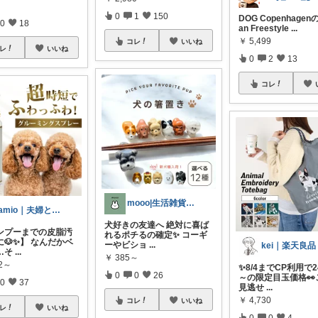
0
1
150
DOG Copenhagen
0
18
an Freestyle
...
￥
5,499
コレ
いいね
レ
いいね
0
2
13
コレ
mooo|生活雑貨・心地よさ・ゆるさんぽ
kamio｜夫婦とコーギーの愛用品
犬好きの友達へ 絶対に喜ば
ンプーまでの皮脂汚
れるポチるの確定✨ コーギ
🐶✨】 なんだかベ
ーやビショ
...
kei｜楽天良品
…そ
...
￥
385～
12～
✨8/4までCP利用で2
0
0
26
～の限定目玉価格👀
0
37
見逃せ
...
￥
4,730
コレ
いいね
レ
いいね
0
0
4