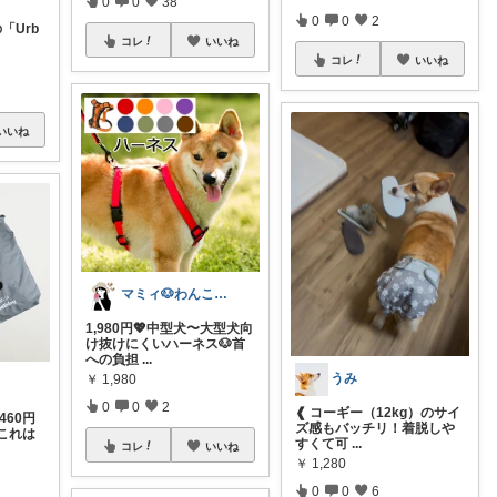
0
0
38
0
0
2
の「Urb
コレ
いいね
コレ
いいね
いいね
マミィ🐶わんこと暮らす｜お得情報係
1,980円💖中型犬〜大型犬向
け抜けにくいハーネス🐶首
への負担
...
うみ
￥
1,980
0
0
2
❰ コーギー（12kg）のサイ
460円
ズ感もバッチリ！着脱しや
これは
すくて可
...
コレ
いいね
￥
1,280
0
0
6