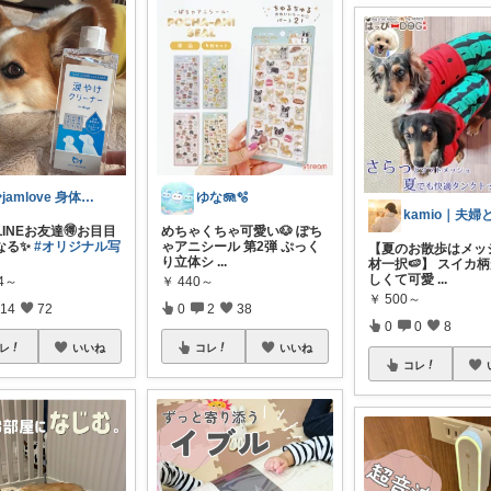
💎jamlove 身体に優しく
ゆな🪼🫧
LINEお友達🉐お目目
めちゃくちゃ可愛い🐶 ぽち
なる✨
#オリジナル写
ゃアニシール 第2弾 ぷっく
【夏のお散歩はメッ
り立体シ
...
材一択🍉】 スイカ
しくて可愛
...
84～
￥
440～
￥
500～
14
72
0
2
38
0
0
8
レ
いいね
コレ
いいね
コレ