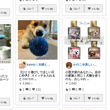
コレ
いいね
コレ
いいね
いいね
kamio｜夫婦とコーギーの愛用品
かのこ＠楽しいシステム手帳生活
kamio｜夫婦とコーギーの愛用品
【ひとり遊びしてほしい日
小型犬派のあなたへ。自分
に🐶🎾】 スイッチを入れる
の家族と同じく犬種を使う
ったり
とコロコロ
...
のも、おしゃれ
...
フルーツ
￥
4,980～
￥
2,640
1
2
131
0
0
1
コレ
いいね
コレ
いいね
いいね