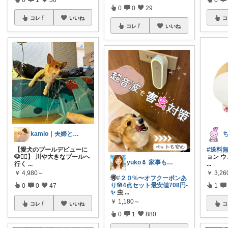
0
0
29
コレ
いいね
コ
コレ
いいね
kamio｜夫婦とコーギーの愛用品
【愛犬のプールデビューに
#送料無
🐶🏊‍♂️】 川や大きなプールへ
ョン ウ
yuko🌷 家事も育児もちょっとラクに
行く
...
...
￥
4,980～
￥
3,26
🉐
#２０%〜オフクーポンあ
り🌸4点セット最安値708円-
0
0
47
1
✨
虫
...
￥
1,180～
コレ
いいね
コ
0
1
880