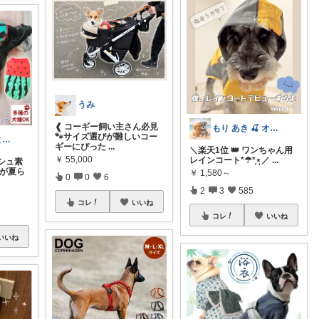
うみ
❰ コーギー飼い主さん必見
もり あき 🍒 オリ写強化中です♡◡̈
🐾サイズ選びが難しいコー
kamio｜夫婦とコーギーの愛用品
ギーにぴった
...
＼楽天1位 👑 ワンちゃん用
￥
55,000
レインコート*☂︎*̣̩⋆̩／
...
シュ素
柄が夏ら
￥
1,580～
0
0
6
2
3
585
コレ
いいね
コレ
いいね
いいね