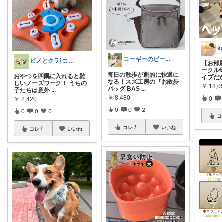
コーギーのピース🐶愛用品紹介
ピノとクラ⌇コーギーとの暮らし
【お部
ークル
毎日の散歩が劇的に快適に
おやつを四隅に入れると難
イプだ
なる！スズ工房の『お散歩
しいノーズワーク！ うちの
￥
18,
バッグ BAS
...
子たちは意外
...
￥
8,480
0
￥
2,420
0
0
2
0
0
6
コ
コレ
いいね
コレ
いいね