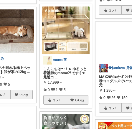
コレ
うみ
momo🍑
ヤスヤ眠れる極上ベッ
こんにちは〜！🌷 ゆるっと
* ❱ 我が家の12kg
...
看護師のmomo🍑です💉✨
80～
最近コ
...
￥
17,999～
0
5
MAX20%📴ｸｰﾎﾟﾝﾏ
0
1
5
🉐ココグルメでいつ
元
...
レ
いいね
￥
1,280～
コレ
いいね
0
26
159
コレ