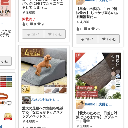
kamio｜夫婦とコーギーの愛用品
バッグに付けてたらニヤニ
ヤして しまう
...
【早食いの悩み、これで解
￥
8,680
決🐶🍚】 しっかり重さのあ
る陶器製だ
...
掲載終了
￥
4,200
とクラ⌇コーギーとの暮らし
0
0
9
0
0
25
しアクセ
コレ
いいね
の予約
コレ
いいね
いいね
ねぇね♪Have a nice day.
kamio｜夫婦とコーギーの愛用品
愛犬の足腰への負担を軽減
する「なだらかドッグステ
【愛犬のために、日差し対
ップ／ペットス
...
策はじめます☀️】 ダブルコ
ート君🐶
...
￥
4,680～
￥
2,080～
ld