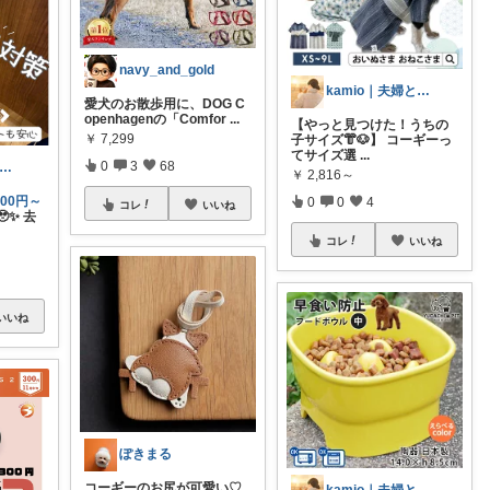
navy_and_gold
kamio｜夫婦とコーギーの愛用品
愛犬のお散歩用に、DOG C
openhagenの「Comfor
...
【やっと見つけた！うちの
￥
7,299
子サイズ👘🐶】 コーギーっ
てサイズ選
...
0
3
68
uko🌷 家事も育児もちょっとラクに
￥
2,816～
00円～
0
0
4
コレ
いいね
✨ 去
コレ
いいね
いいね
ぽきまる
コーギーのお尻が可愛い♡