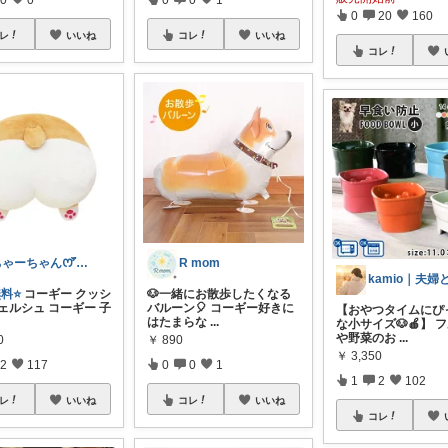
0
20
160
レ
いいね
コレ
いいね
コレ
ちゃーちゃん‪ꯁꯧありがとう🫶🏻💕
R mom
料⭐️
コーギー クッシ
🐶一緒にお散歩したくなる
ェルシュ コーギー 子
バルーン🎈 コーギー好きに
【おやつタイムにぴ
はたまらな
...
な小サイズ🐶🍎】 
や野菜のお
...
0
￥
890
￥
3,350
2
117
0
0
1
1
2
102
レ
いいね
コレ
いいね
コレ