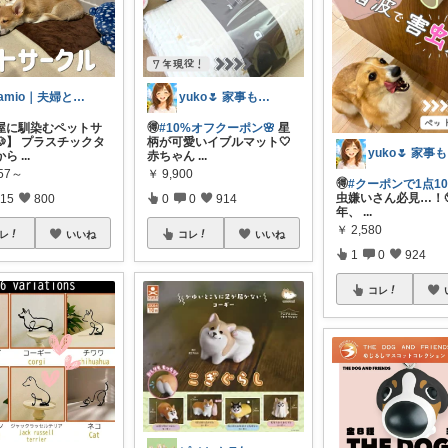
kamio｜夫婦とコーギーの愛用品
yuko🌷 家事も育児もちょっとラクに
屋に馴染むペットサ
🉐
#10%オフクーポン🌸
星
🐶】 プラスチックタ
柄が可愛いイブルマット🤍
y
から
...
赤ちゃん
...
057～
￥
9,900
🉐
#クーポンで1点10
虫嫌いさん必見…！
15
800
0
0
914
年、
...
￥
2,580
レ
いいね
コレ
いいね
1
0
924
コレ