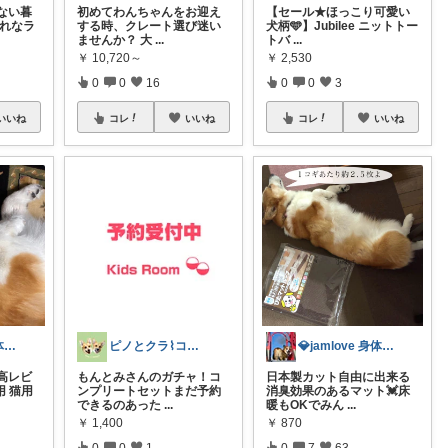
ない暮
初めてわんちゃんをお迎え
【セール★ほっこり可愛い
ゃれなラ
する時、クレート選び迷い
犬柄🩵】Jubilee ニットトー
ませんか？ 大
...
トバ
...
￥
10,720～
￥
2,530
0
0
16
0
0
3
いいね
コレ
いいね
コレ
いいね
💎jamlove 身体に優しく
ピノとクラ⌇コーギーとの暮らし
💎jamlove 身体に優しく
高レビ
もんとみさんのガチャ！コ
日本製カット自由に出来る
 猫用
ンプリートセットまだ予約
消臭効果のあるマット💓床
できるのあった
...
暖もOKでみん
...
￥
1,400
￥
870
0
0
1
0
7
63