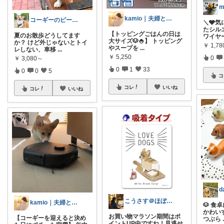
m
kamio｜夫婦とコーギーの愛用品
コーギーのピース🐶愛用品紹介
＼🩶気
たシル
【トッピングごはんの日は
夏のお散歩どうしてます
ワイヤ
大サイズ🐶🍚】 トッピング
か？ けど外じゃないとトイ
￥
1,78
やスープを
...
レしない、車移
...
￥
5,250
0
￥
3,080～
0
1
33
0
0
5
コ
コレ
いいね
コレ
いいね
こうさす＠ほぼ毎日更新
kamio｜夫婦とコーギーの愛用品
🐶 
かわい
お買い物マラソン期間はポ
【コーギーを迎えると決め
つぶら
イントUP中ですね！見逃せ