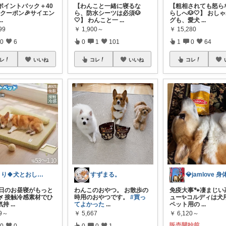
%ポイントバック＋40
【わんこと一緒に寝るな
【粗相されても怒ら
Fクーポン🎉サイエン
ら、防水シーツは必須🐶
らしへ🐶🤍】 おし
...
🤍】 わんこと一
...
グも、愛犬
...
99
￥
1,900～
￥
15,280
0
6
0
1
101
1
0
64
レ
いいね
コレ
いいね
コレ
まり🍀犬とおしゃれに暮らしたい🐶
すずまる。
暑い日のお昼寝がもっと
わんこのおやつ。 お散歩の
免疫大事🐾凄まじい
🌿 接触冷感素材でひ
時用のおやつです。
#買っ
ュー✨コルディは犬用
気持
...
てよかった
...
ペット用の
...
99～
￥
5,667
￥
6,120～
販売開始前
0
0
0
0
1