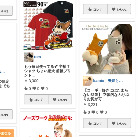
コレ
いいね
いいね
tom
もう毎日使ってる💕 半袖 T
シャツ ちょい悪犬 前後プリ
ント
...
kamio｜夫婦とコーギーの愛用品
￥
3,300
💎jamlove 身体に優しく
0
0
0
【コーギー好きにはたまら
ﾗｿﾝ限定
ない🐶🍑】 立体的なぷりぷ
までも
りお尻が可
...
コレ
いいね
￥
3,221
0
0
0
コレ
いいね
いいね