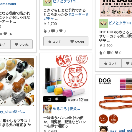
ピノとクラ⌇コーギーとの暮らし
emetsuki
こぎぐらしまだ予約できる
になる🧐線で描かれ
ところあった🥳
#コーギー
#
エットがおしゃれな
ガチャ
...
ーアート
...
ピノ
￥
1,700
0
0
0
0
THE DOGのめじる
0
16
サリーガチャ第二弾
🐶❤️
...
コレ
いいね
レ
いいね
￥
2,400
0
0
0
コレ
めるごろ | 愛犬と見つける幸せセレクト
day_chan🐶 ペットと快適暮らし
一味違うハンコ😍 社内便
食卓に癒やしをプラス！
や、回覧板、配達などハン
すぎる犬の箸置き 🐾
コを押す場面っ
...
...
navy_and_go
￥
2,980