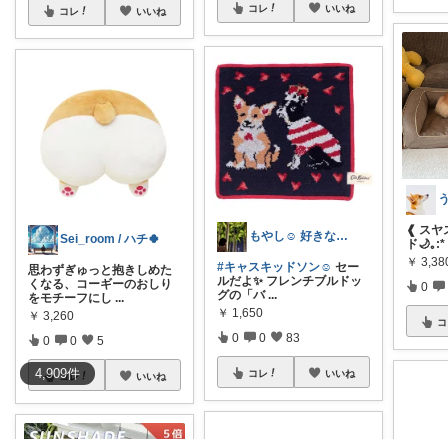
コレ
いいね
コレ
いいね
❰ ス
もやし☺︎ 好きなものと、すっきり暮らす
Sei_room / ハチ🍀
ド🌙｡:
￥
3,3
#キャスキッドソン☺︎
セー
思わずぎゅっと抱きしめた
ルだよ✨ フレンチブルドッ
くなる、コーギーのおしり
0
グの「バ
...
をモチーフにし
...
￥
1,650
￥
3,260
コ
0
0
83
0
0
5
4,909
件
コレ
いいね
コレ
いいね