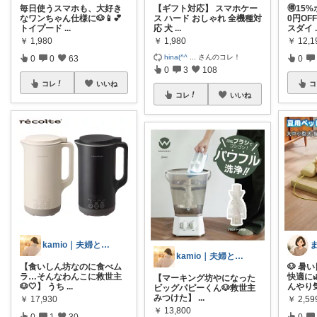
毎日使うスマホも、大好き
【ギフト対応】 スマホケー
🉐15
なワンちゃん仕様に🐶📱💕
ス ハード おしゃれ 全機種対
0円OF
トイプード
...
応 犬
...
スダイ
￥
1,980
￥
1,980
￥
12,1
hina(^^
...
さんのコレ！
0
0
63
0
0
3
108
コレ
いいね
コ
コレ
いいね
kamio｜夫婦とコーギーの愛用品
kamio｜夫婦とコーギーの愛用品
【食いしん坊なのに食べム
🐶 
ラ…そんなわんこに救世主
快適に
【マーキング坊やになった
🐶🤍】 うち
...
んやり
ビッグパピーくん🐶救世主
みつけた】
...
￥
17,930
￥
2,5
￥
13,800
0
1
30
0