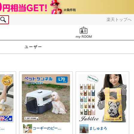
楽天トップへ
お知らせ
ユーザー
kamio｜夫婦とコーギーの愛用品
コーギーのピース🐶愛用品紹介
ましゅまろ