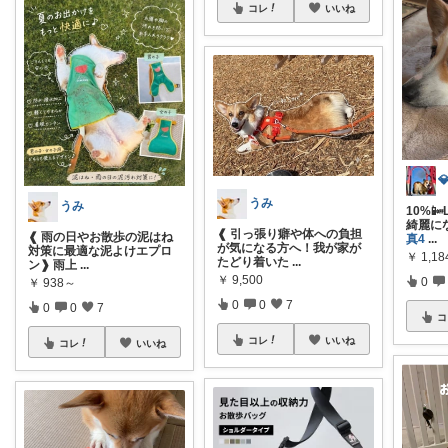
コレ
いいね
うみ
うみ
10%
綺麗に
❰ 引っ張り癖や体への負担
❰ 雨の日やお散歩の泥はね
真4
...
が気になる方へ！我が家が
対策に最適な泥よけエプロ
￥
1,1
たどり着いた
...
ン❱ 雨上
...
￥
9,500
0
￥
938～
0
0
7
0
0
7
コ
コレ
いいね
コレ
いいね