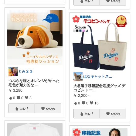
コレ
いいね
とみ２３
はなキャットスタジオ🐱
つぶらな瞳とオレンジがかった
毛色が魅力的な
...
大谷選手移籍記念応援グッズ デ
コピン トー
...
￥
3,280
￥
2,200～
0
0
3
0
0
16
コレ
いいね
コレ
いいね