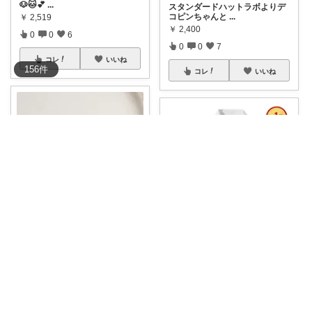
🐶🐱︎💕︎
...
スタンダードハットラボよりデ
コピンちゃんと
...
￥
2,519
￥
2,400
0
0
6
0
0
7
コレ
いいね
156
件
コレ
いいね
はなキャットスタジオ🐱
あけみ
野球の大谷翔平さんの愛犬、デ
コピンで、 今
...
⚾️愛犬家さん必見！デコピン犬
ポロシャツで
...
￥
3,630
￥
4,180
売切れ
0
0
7
0
0
6