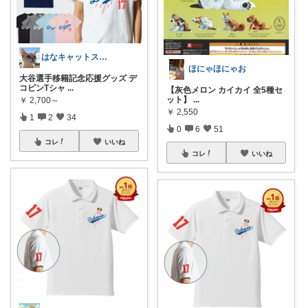
はなキャットスタジオ🐱
ほにゃほにゃお
大谷選手移籍記念応援グッズ デ
コピンTシャ
...
【灰色メロン カイカイ 全5種セ
ット】
...
￥
2,700～
￥
2,550
1
2
34
0
6
51
コレ
いいね
コレ
いいね