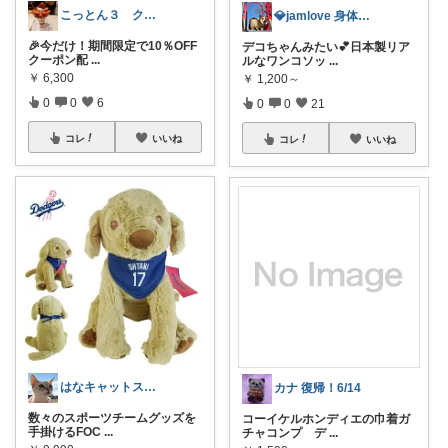
こっとん３ クーポン割引特集！
💎jamlove 身体に優しく
🎉今だけ！期間限定で10％OFF
デコちゃんみたい💕日本製リア
クーポン配
...
ルなワンコソッ
...
￥
6,300
￥
1,200～
0
0
6
0
0
21
コレ
いいね
コレ
いいね
はなキャットスタジオ🐱
カナ 復帰！6/14
数々のスポーツチームグッズを
コーイケルホンディエの巾着ガ
手掛けるFOC
...
チャコンプ デ
...