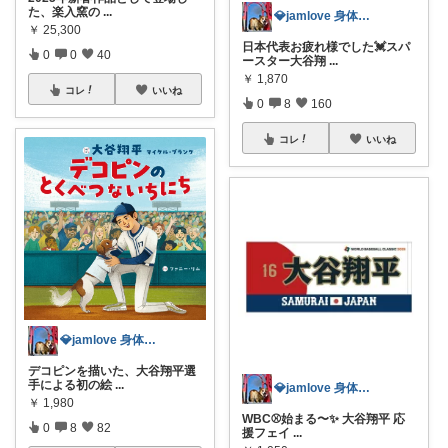
た、楽入窯の
...
💎jamlove 身体に優しく
￥
25,300
日本代表お疲れ様でした💓スパ
0
0
40
ースター大谷翔
...
￥
1,870
コレ
いいね
0
8
160
コレ
いいね
💎jamlove 身体に優しく
デコピンを描いた、大谷翔平選
手による初の絵
...
💎jamlove 身体に優しく
￥
1,980
WBC⚾️始まる〜✨ 大谷翔平 応
0
8
82
援フェイ
...