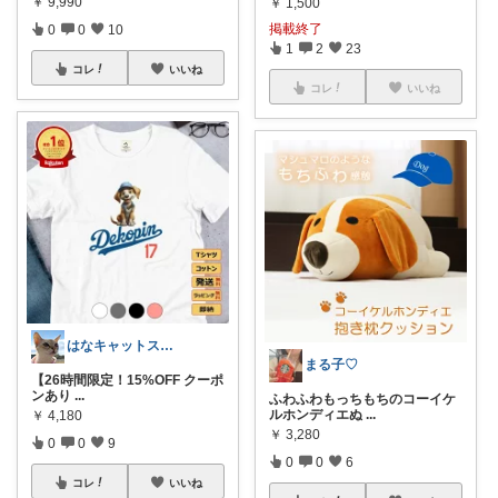
￥
9,990
￥
1,500
掲載終了
0
0
10
1
2
23
コレ
いいね
コレ
いいね
はなキャットスタジオ🐱
まる子♡
【26時間限定！15%OFF クーポ
ンあり
...
ふわふわもっちもちのコーイケ
ルホンディエぬ
...
￥
4,180
￥
3,280
0
0
9
0
0
6
コレ
いいね