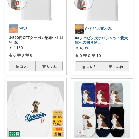
Saya
かず@犬猫との暮らし
🎉500円OFFクーポン配布中！LI
#
#デコピン犬ポロシャツ：愛犬
NE友
...
家への贈り物
...
￥
4,180
￥
4,180
0
0
6
0
0
10
コレ
いいね
コレ
いいね