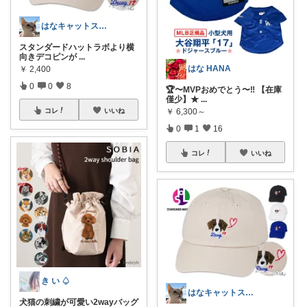
はなキャットスタジオ🐱
スタンダードハットラボより横
向きデコピンが
...
はな HANA
￥
2,400
0
0
8
🏆〜MVPおめでとう〜‼️ 【在庫
僅少】★
...
コレ
いいね
￥
6,300～
0
1
16
コレ
いいね
き い ♤
はなキャットスタジオ🐱
犬猫の刺繍が可愛い2wayバッグ