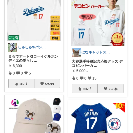
しゅしゅ✨パンダ🐼
はなキャットスタジオ🐱
まるでアート🎨コーイケルホン
ディエの愛らし
...
大谷選手移籍記念応援グッズ デ
コピンパーカ
...
￥
6,300
￥
5,000～
0
0
5
0
0
15
コレ
いいね
コレ
いいね