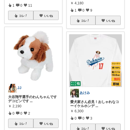
￥
4,180
1
0
11
1
0
9
コレ
いいね
コレ
いいね
JJ
あけみ
大谷翔平選手のわんちゃんです
デコピンです
...
愛犬家さん必見！おしゃれなコ
ーイケルホンデ
...
￥
2,190
￥
6,300
0
0
2
0
0
3
コレ
いいね
コレ
いいね