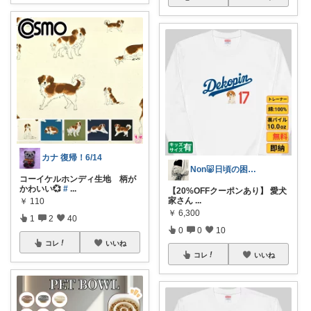
カナ 復帰！6/14
Non🐷日頃の困ったを解決アイテム
コーイケルホンディ生地 柄が
かわいい💞
#
...
【20%OFFクーポンあり】 愛犬
家さん
...
￥
110
￥
6,300
1
2
40
0
0
10
コレ
いいね
コレ
いいね