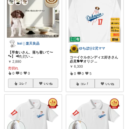
kei｜楽天良品
ゆちぽ@2児ママ
【早食いさん、落ち着いて〜
🐾】 📢ただい
...
コーイケルホンディエ好きさん
必見🐕💖オリジ
...
￥
2,880
￥
6,300
売切れ
0
0
0
0
0
5
コレ
いいね
コレ
いいね