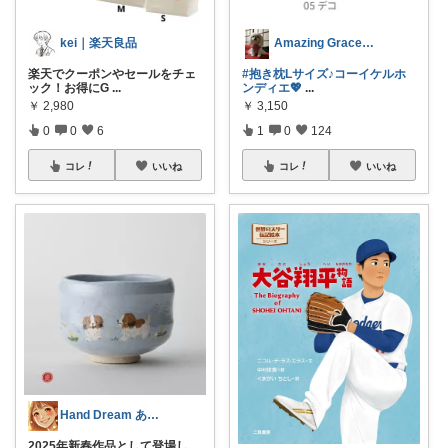
kei｜楽天良品
Amazing Graceマラソン半休
楽天でクーポンやセールをチェ
#抱き枕Lサイズ♪コーイケルホ
ック！お得にG
...
ンディエ💖
...
￥
2,980
￥
3,150
0
0
6
1
0
124
コレ
いいね
コレ
いいね
Hand Dream ありがとう
2025年新春作品として登場し