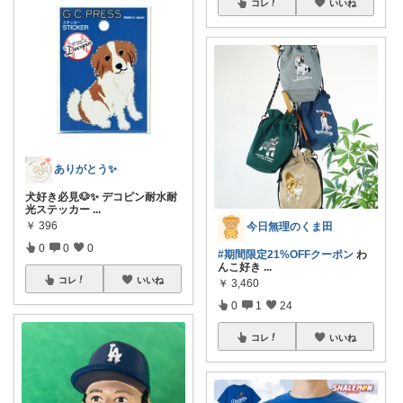
コレ
いいね
ありがとう✨
犬好き必見🐶✨ デコピン耐水耐
光ステッカー
...
￥
396
今日無理のくま田
0
0
0
#期間限定21%OFFクーポン
わ
んこ好き
...
コレ
いいね
￥
3,460
0
1
24
コレ
いいね