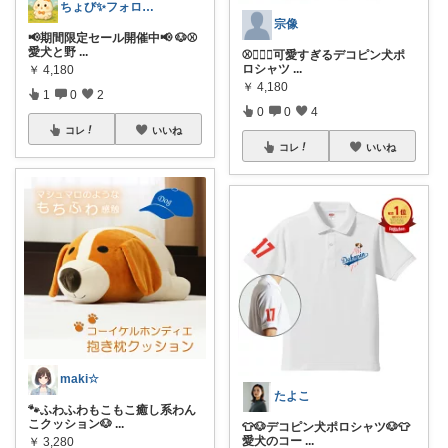
ちょび✨フォロワーさんから買う
宗像
📢期間限定セール開催中📢 🐶⚾️
愛犬と野
...
⚾️🐕‍🦺✨可愛すぎるデコピン犬ポ
ロシャツ
...
￥
4,180
￥
4,180
1
0
2
0
0
4
コレ
いいね
コレ
いいね
maki☆
たよこ
🐾ふわふわもこもこ癒し系わん
こクッション🐶
...
👕🐶デコピン犬ポロシャツ🐶👕
愛犬のコー
...
￥
3,280