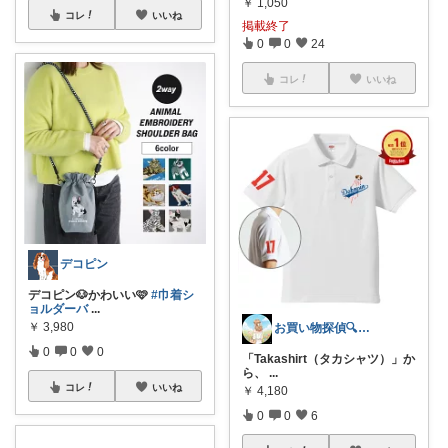
￥
1,050
コレ
いいね
掲載終了
0
0
24
コレ
いいね
デコピン
デコピン🐶かわいい🩷
#巾着シ
ョルダーバ
...
￥
3,980
お買い物探偵🔍とんとん
0
0
0
「Takashirt（タカシャツ）」か
ら、
...
コレ
いいね
￥
4,180
0
0
6