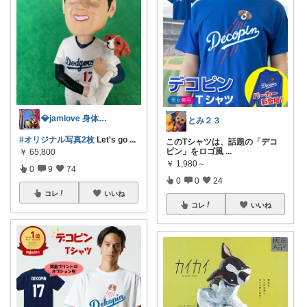
💎jamlove 身体に優しく
とみ２３
#オリジナル写真2枚
Let's go
...
このTシャツは、話題の「デコ
ピン」をロゴ風
...
￥
65,800
￥
1,980～
0
9
74
0
0
24
コレ
いいね
コレ
いいね