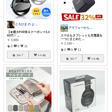
とろひま の よろず屋～お得な商品たち～
アラフォーからのフルマラソン💨タロ
【★最大P49倍＆クーポン⇒3,4
80円！
...
スマホもタブレットも充電器を
一つにまとめた
...
￥
3,980
￥
2,180～
0
0
31
0
0
11
コレ
いいね
コレ
いいね