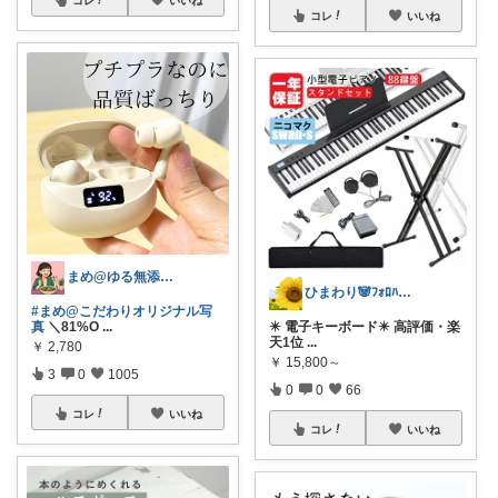
コレ
いいね
まめ@ゆる無添加でミニマル生活☕
ひまわり🐼ﾌｫﾛﾊﾞ100❤️感謝
#まめ@こだわりオリジナル写
真
＼81%O
...
✴️ 電子キーボード✴️ 高評価・楽
天1位
...
￥
2,780
￥
15,800～
3
0
1005
0
0
66
コレ
いいね
コレ
いいね