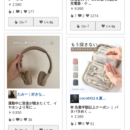
充電器・ケ
...
￥
2,580
￥
8,990
1
1
177
7
2
1274
コレ
いいね
コレ
いいね
たみー｜好きなもの暮らし
coco0411🌷夏グッズ色々🌻
通勤中に音楽が聴きたくて、イ
ヤホンより耳に
...
🌸 先着半額以上クーポン ｜ パ
タパタめく
...
￥
6,930
￥
2,380
0
0
36
1
0
51
コレ
いいね