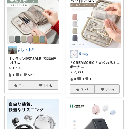
ましゅまろ
& day
【マラソン限定SALEで2280円
⇒1,7
...
＊CREAMCHIC＊ めくれるミニ
ポーチ
...
￥
1,710
￥
2,380
1
0
527
0
0
19
コレ
いいね
コレ
いいね