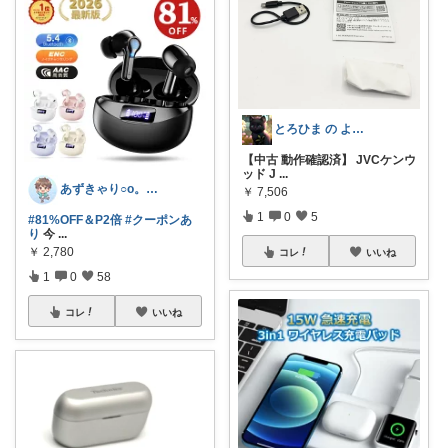
とろひま の よろず屋～お得な商品たち～
【中古 動作確認済】 JVCケンウ
ッド J
...
あずきゃり○o。.🐟🐠
￥
7,506
1
0
5
#81%OFF＆P2倍
#クーポンあ
り
今
...
￥
2,780
コレ
いいね
1
0
58
コレ
いいね