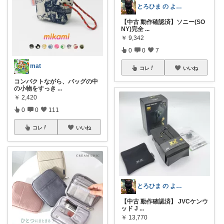
とろひま の よろず屋～お得な商品たち～
【中古 動作確認済】ソニー(SO
NY)完全
...
￥
9,342
0
0
7
mat
コレ
いいね
コンパクトながら、バッグの中
の小物をすっき
...
￥
2,420
0
0
111
コレ
いいね
とろひま の よろず屋～お得な商品たち～
【中古 動作確認済】 JVCケンウ
ッド J
...
￥
13,770