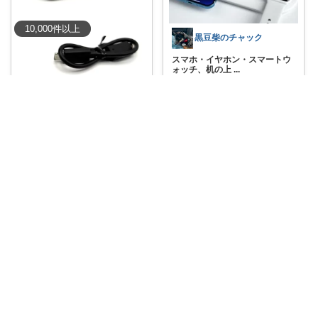
10,000
件
以上
黒豆柴のチャック
スマホ・イヤホン・スマートウ
ォッチ、机の上
...
￥
2,280～
とろひま の よろず屋～お得な商品たち～
0
0
3
【中古 動作確認済】 テクニクス
コレ
いいね
ワイヤレ
...
￥
11,556
0
0
5
コレ
いいね
ginny ♡