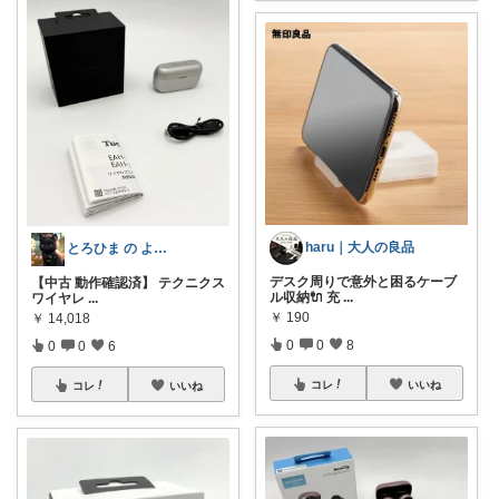
haru｜大人の良品
とろひま の よろず屋～お得な商品たち～
デスク周りで意外と困るケーブ
【中古 動作確認済】 テクニクス
ル収納🔌 充
...
ワイヤレ
...
￥
190
￥
14,018
0
0
8
0
0
6
コレ
いいね
コレ
いいね