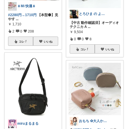
🌷Mi 快適🌷
とろひま の よろず屋～お得な商品たち～
#2280円→1710円
【本型🟡】見
やす
...
【中古 動作確認済】オーディオ
￥
1,710
テクニカ A
...
2
0
208
￥
9,504
0
0
8
コレ
いいね
コレ
いいね
おもち ✿大人かわいい×暮らし
miruまるまる