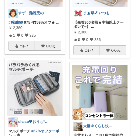
すず 難聴児のママ🦻
まぁ🐻💕 いつもありがとう💓
#感謝8/9
975円❣️59%オフ🔥
...
【先着300名様★半額以上クー
ポンで~】
...
￥
2,380
￥
2,380
1
0
325
0
0
336
コレ
いいね
コレ
いいね
chaco🖤おうち*子育て*ママグッズ
大橋＠くらし快適LAB🌿
マルチポーチ
#62%オフクーポ
ン
・本
...
充電まわり、これ1個で完結😊