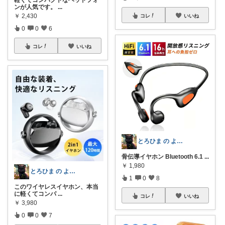
軽くてコンパクトなヘッドフォ
ンが人気です。
...
￥
2,430
コレ
いいね
0
0
6
コレ
いいね
とろひま の よろず屋～お得な商品たち～
骨伝導イヤホン Bluetooth 6.1
...
￥
1,980
とろひま の よろず屋～お得な商品たち～
1
0
8
このワイヤレスイヤホン、本当
に軽くてコンパ
...
コレ
いいね
￥
3,980
0
0
7