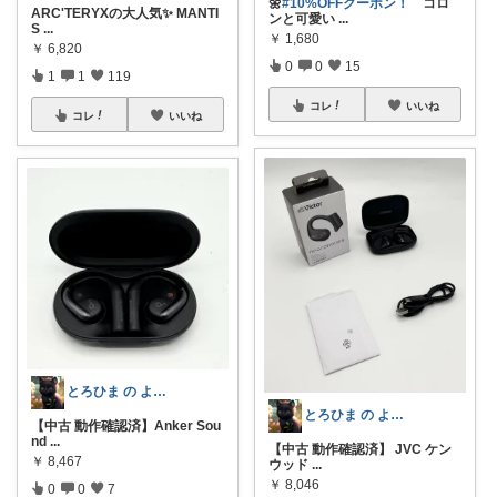
🌼
#10%OFFクーポン！
コロ
ARC'TERYXの大人気✨ MANTI
ンと可愛い
...
S
...
￥
1,680
￥
6,820
0
0
15
1
1
119
コレ
いいね
コレ
いいね
とろひま の よろず屋～お得な商品たち～
とろひま の よろず屋～お得な商品たち～
【中古 動作確認済】Anker Sou
nd
...
【中古 動作確認済】 JVC ケン
￥
8,467
ウッド
...
￥
8,046
0
0
7