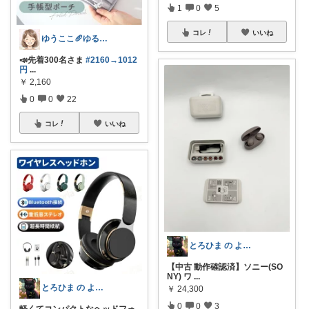
1
0
5
コレ
いいね
ゆうここ🥖ゆるっと楽しくお得な暮らしꕤ
📣先着300名さま
#2160→1012
円
...
￥
2,160
0
0
22
コレ
いいね
とろひま の よろず屋～お得な商品たち～
【中古 動作確認済】ソニー(SO
NY) ワ
...
とろひま の よろず屋～お得な商品たち～
￥
24,300
0
0
3