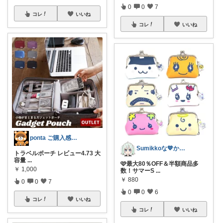
0
0
7
コレ
いいね
コレ
いいね
ponta ご購入感謝ですm(_ _)m
Sumikkoな💙かわいい推し活グッズ
トラベルポーチ レビュー4.73 大
容量
...
🩷最大80％OFF＆半額商品多
￥
1,000
数！サマーS
...
￥
880
0
0
7
0
0
6
コレ
いいね
コレ
いいね