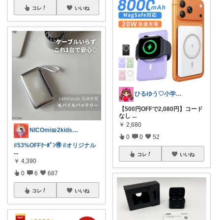
コレ
いいね
ひるゆう♡小学生2児ママ
【500円OFFで2,080円】コード
なし
...
￥
2,680
NICOmi🥨2kidsママ👦👧
0
0
52
#53%OFFｸｰﾎﾟﾝ🉐
#オリジナル
...
コレ
いいね
￥
4,390
0
6
687
コレ
いいね