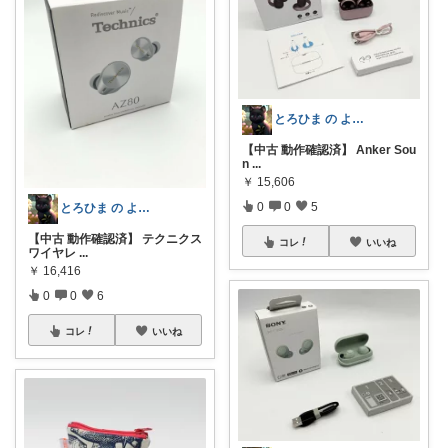
とろひま の よろず屋～お得な商品たち～
【中古 動作確認済】 Anker Sou
n
...
￥
15,606
0
0
5
とろひま の よろず屋～お得な商品たち～
【中古 動作確認済】 テクニクス
コレ
いいね
ワイヤレ
...
￥
16,416
0
0
6
コレ
いいね