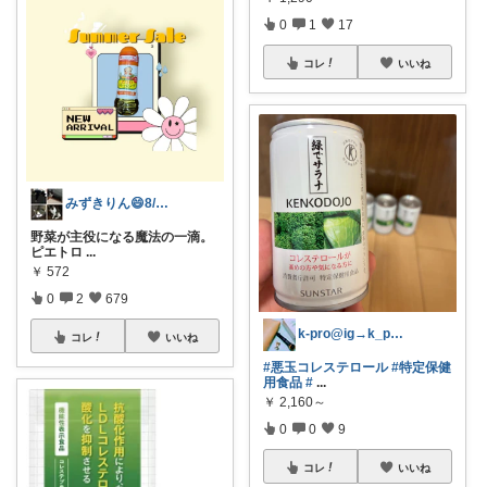
0
1
17
コレ
いいね
みずきりん😄8/6日お買い上げ感謝
野菜が主役になる魔法の一滴。
ピエトロ
...
￥
572
0
2
679
k-pro@ig→k_pro_a
コレ
いいね
#悪玉コレステロール
#特定保健
用食品
#
...
￥
2,160～
0
0
9
コレ
いいね