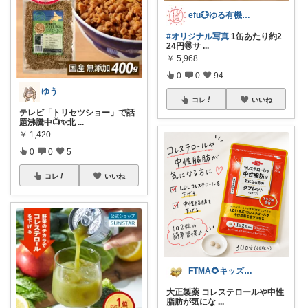
efu💮ゆる有機・無添加＆キッズ💮
#オリジナル写真
1缶あたり約2
24円🉐サ
...
￥
5,968
0
0
94
ゆう
コレ
いいね
テレビ「トリセツショー」で話
題沸騰中📺✨北
...
￥
1,420
0
0
5
コレ
いいね
FTMA🌻キッズ⭐コスメ⭐フード
大正製薬 コレステロールや中性
脂肪が気にな
...