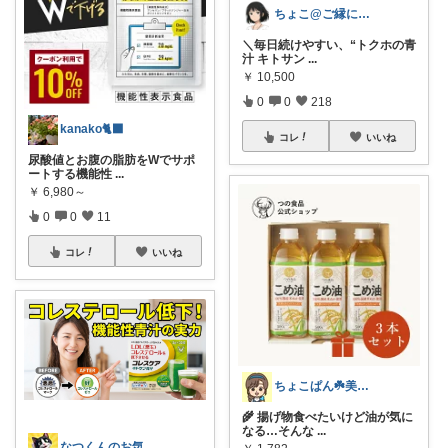
ちょこ@ご縁に感謝致します💗
＼毎日続けやすい、“トクホの青
汁 キトサン
...
￥
10,500
0
0
218
kanako🐈‍⬛
コレ
いいね
尿酸値とお腹の脂肪をWでサポ
ートする機能性
...
￥
6,980～
0
0
11
コレ
いいね
ちょこぱん☘️美肌×ゆる無添加
🌾 揚げ物食べたいけど油が気に
なる…そんな
...
なつくんのお気に♥