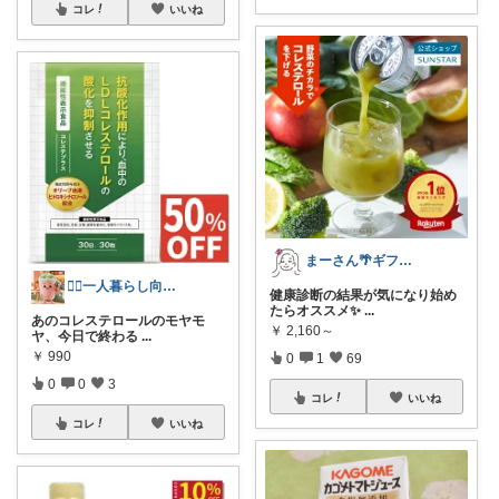
コレ
いいね
まーさん🌴ギフト＆ご褒美品❤時々ワンコ
🏃‍♀️一人暮らし向け｜ダイエット
健康診断の結果が気になり始め
たらオススメ✨
...
あのコレステロールのモヤモ
￥
2,160～
ヤ、今日で終わる
...
￥
990
0
1
69
0
0
3
コレ
いいね
コレ
いいね