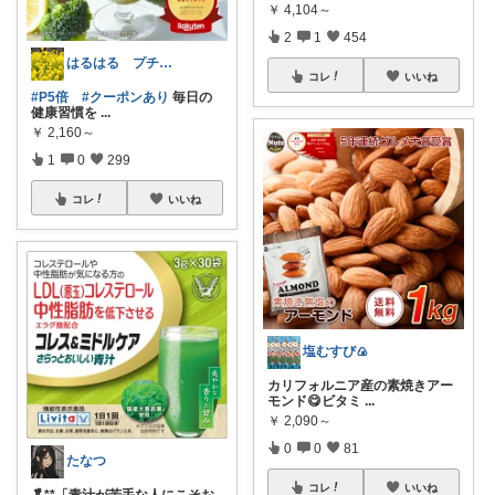
￥
4,104～
2
1
454
はるはる プチプラで楽しく♡*.+゜
コレ
いいね
#P5倍
#クーポンあり
毎日の
健康習慣を
...
￥
2,160～
1
0
299
コレ
いいね
塩むすび🍙
カリフォルニア産の素焼きアー
モンド😋ビタミ
...
￥
2,090～
0
0
81
たなつ
コレ
いいね
🥬**「青汁が苦手な人にこそお