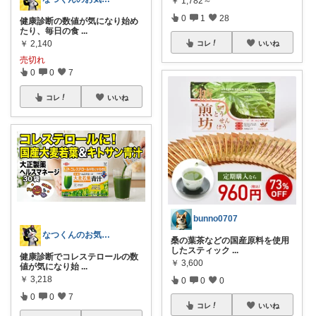
￥
1,782～
0
1
28
健康診断の数値が気になり始め
たり、毎日の食
...
￥
2,140
コレ
いいね
売切れ
0
0
7
コレ
いいね
bunno0707
なつくんのお気に♥
桑の葉茶などの国産原料を使用
したスティック
...
健康診断でコレステロールの数
￥
3,600
値が気になり始
...
￥
3,218
0
0
0
0
0
7
コレ
いいね