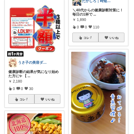
たかしろ｜時短ダイエット＆暮らしの便利品
＼40代からの健康診断対策に！
毎日の1杯で
...
￥
1,890
0
0
110
コレ
いいね
うさ子の美容ダイエット
健康診断の結果が気になり始め
た方に✨ 【
...
￥
2,180
0
0
30
コレ
いいね