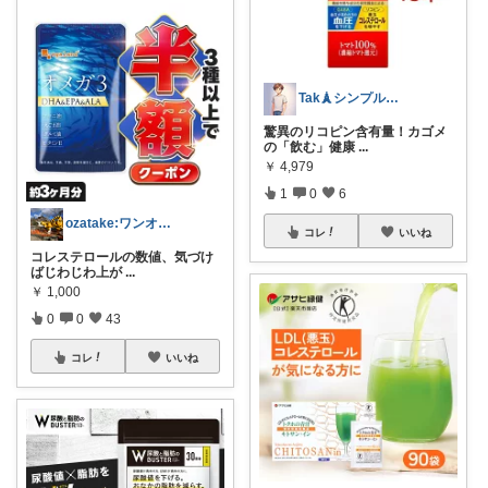
Tak🗼シンプルで健康的な暮らし
驚異のリコピン含有量！カゴメ
の「飲む」健康
...
￥
4,979
1
0
6
ozatake:ワンオペママサポーター
コレ
いいね
コレステロールの数値、気づけ
ばじわじわ上が
...
￥
1,000
0
0
43
コレ
いいね