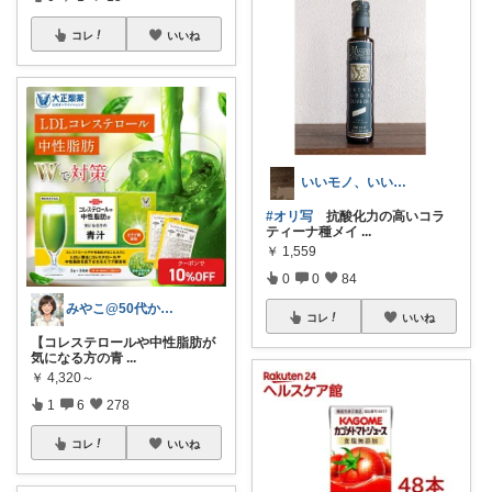
コレ
いいね
いいモノ、いい今日、いい明日
#オリ写
抗酸化力の高いコラ
ティーナ種メイ
...
￥
1,559
0
0
84
みやこ@50代からの肌悩み解決
コレ
いいね
【コレステロールや中性脂肪が
気になる方の青
...
￥
4,320～
1
6
278
コレ
いいね