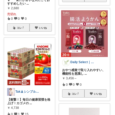
すすめしたい
...
￥
2,680
売切れ
0
0
0
コレ
いいね
Daily Select｜日用品・食品
おやつ感覚で取り入れやすい、
機能性を意識し
...
￥
3,456～
0
0
0
Tak🗼シンプルで健康的な暮らし
コレ
いいね
【衝撃！】毎日の健康習慣を格
上げ！カゴメの
...
￥
4,738
0
1
15