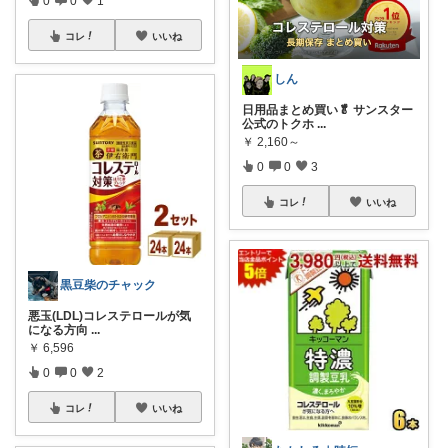
0
0
1
コレ
いいね
しん
日用品まとめ買い🥬 サンスター
公式のトクホ
...
￥
2,160～
0
0
3
コレ
いいね
黒豆柴のチャック
悪玉(LDL)コレステロールが気
になる方向
...
￥
6,596
0
0
2
コレ
いいね