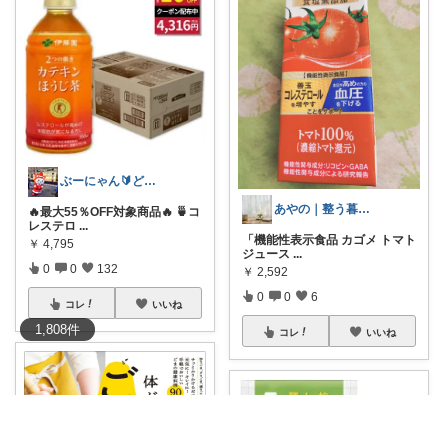
ぶーにゃん🔰どうしたら売れるかな😭
あやの｜整う暮らしROOM
🔥最大55％OFF対象商品🔥 🍵コ
レステロ
...
「機能性表示食品 カゴメ トマト
￥
4,795
ジュース
...
0
0
132
￥
2,592
0
0
6
コレ
いいね
1,808
件
コレ
いいね