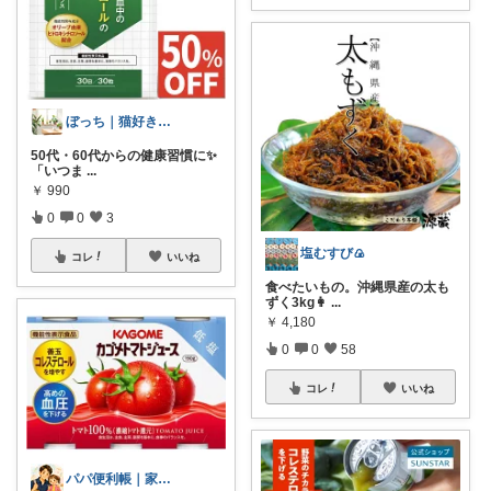
ぼっち｜猫好き57歳主婦の健康ライフ
50代・60代からの健康習慣に✨
「いつま
...
￥
990
0
0
3
塩むすび🍙
コレ
いいね
食べたいもの。沖縄県産の太も
ずく3kg👩‍
...
￥
4,180
0
0
58
コレ
いいね
パパ便利帳｜家族のお買い物日記