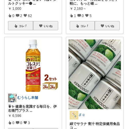
ルトクッキー⚫
...
軽に、もっと確
...
￥
1,000
￥
2,160～
0
2
62
1
0
5
コレ
いいね
コレ
いいね
むうらし本舗
🍵✨ 健康を意識する毎日を、伊
右衛門プラス
...
𝓢 ☺︎
￥
6,596
0
0
3
緑でサラナ 青汁 特定保健用食品
コ
...