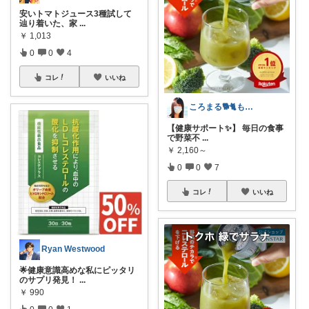
安いトマトジュース3種試して
辿り着いた、家
...
￥
1,013
0
0
4
コレ
いいね
ころまる🐕🐈もふもふ愛好家💓
【健康サポート✨】 毎日の食事
で野菜不
...
￥
2,160～
0
0
7
コレ
いいね
Ryan Westwood
🌟健康意識高めな私にピッタリ
のサプリ発見！
...
￥
990