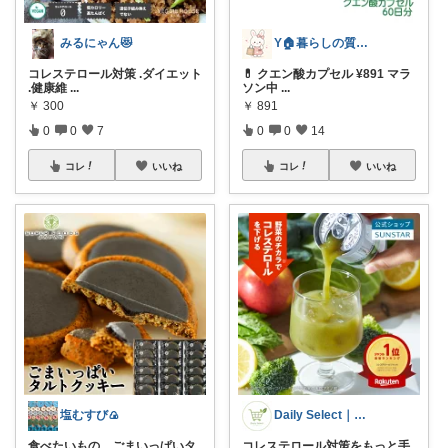
みるにゃん😻
Y🏠暮らしの質が上がる物探し
コレステロール対策 .ダイエット
💊 クエン酸カプセル ¥891 マラ
.健康維
...
ソン中
...
￥
300
￥
891
0
0
7
0
0
14
コレ
いいね
コレ
いいね
塩むすび🍙
Daily Select｜日用品・食品
食べたいもの。ごまいっぱいタ
コレステロール対策をもっと手