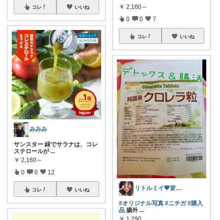
￥
2,160～
コレ
いいね
0
0
7
コレ
いいね
みみみ
サンスター 緑でサラナは、コレ
ステロールが
...
￥
2,160～
0
0
12
リトルミイ💖皆さまありがとう😇
コレ
いいね
#オリジナル写真
#ニチガ
#購入
品
腸外
...
￥
1,290