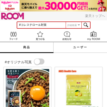
ROOM
楽天トップへ
詳細検索
Feed
見つける
お知らせ
商品
ユーザー
#オリジナル写真