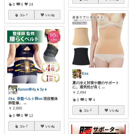
0
0
24
コレ
いいね
Ess
夏の冷え対策や腰のサポート
に。通気性が良く
...
Кanon🌸4y👧3y👦
￥
2,494
#ka_骨盤ベルト🧸oo
現役整体
0
0
4
師監修。
...
￥
2,980
コレ
いいね
0
0
12
コレ
いいね