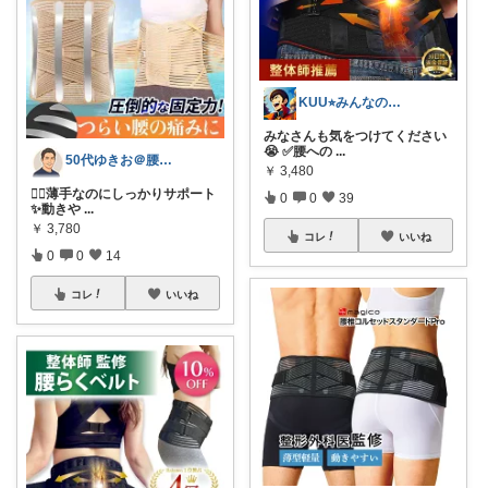
KUU⭐︎みんなの部屋
みなさんも気をつけてください
😭 ✅腰への
...
50代ゆきお＠腰痛対策・改善グッズ
￥
3,480
🏃‍♂️薄手なのにしっかりサポート
0
0
39
✨動きや
...
￥
3,780
コレ
いいね
0
0
14
コレ
いいね