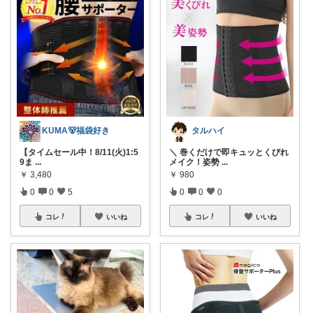
KUMA🐻福袋好き
タルハイ
【タイムセール中！8/11(火)1:5
＼ 巻くだけで即キュッとくびれ
9ま
...
メイク！姿勢
...
￥
3,480
￥
980
0
0
5
0
0
0
コレ
いいね
コレ
いいね