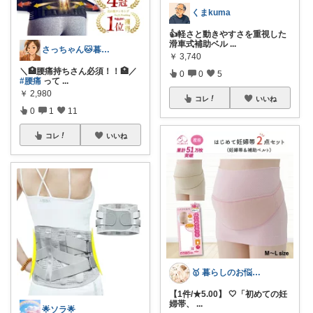
くまkuma
👍軽さと動きやすさを重視した
滑車式補助ベル
...
さっちゃん🐱暮らしに華を💐
￥
3,740
＼🏥腰痛持ちさん必須！！🏥／
0
0
5
#腰痛
って
...
￥
2,980
コレ
いいね
0
1
11
コレ
いいね
🥇 暮らしのお悩み解決図鑑
【1件/★5.00】 🤍「初めての妊
婦帯、
...
🌟ソラ🌟