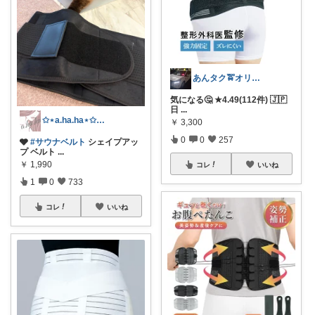
あんタク🚖オリ写卒業🥸C✋
気になる🤔 ★4.49(112件) 🇯🇵
日
...
✩⋆a.ha.ha⋆✩🛒感謝っ❤︎
￥
3,300
0
0
257
🩶
#サウナベルト
シェイプアッ
プ ベルト
...
￥
1,990
コレ
いいね
1
0
733
コレ
いいね