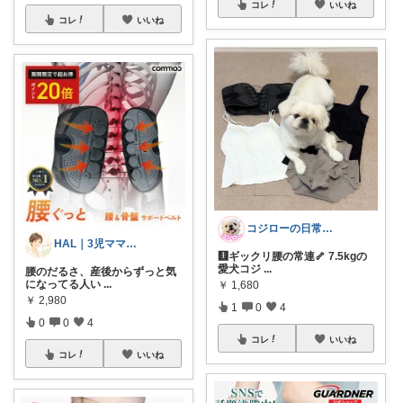
コレ
いいね
コレ
いいね
コジローの日常🐶YouTubeみてね
HAL｜3児ママ・家事グッズ・プチプラ
🩻ギックリ腰の常連🦴 7.5kgの
愛犬コジ
...
腰のだるさ、産後からずっと気
になってる人い
...
￥
1,680
￥
2,980
1
0
4
0
0
4
コレ
いいね
コレ
いいね