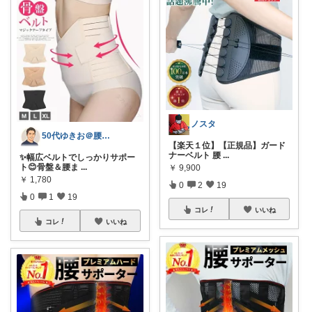
ノスタ
50代ゆきお＠腰痛対策・改善グッズ
【楽天１位】【正規品】ガード
ナーベルト 腰
...
✨幅広ベルトでしっかりサポー
ト😊骨盤＆腰ま
...
￥
9,900
￥
1,780
0
2
19
0
1
19
コレ
いいね
コレ
いいね