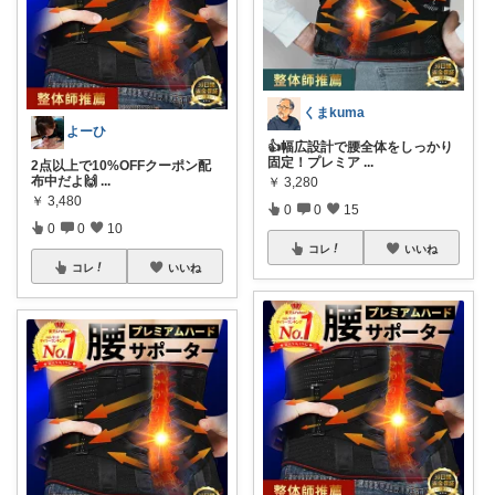
くまkuma
よーひ
👍幅広設計で腰全体をしっかり
固定！プレミア
...
2点以上で10%OFFクーポン配
布中だよ🙌
...
￥
3,280
￥
3,480
0
0
15
0
0
10
コレ
いいね
コレ
いいね