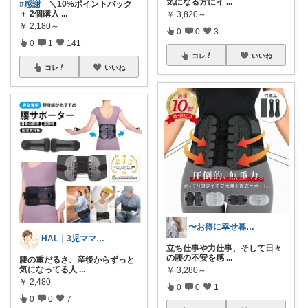
気になる方にイ
...
#感謝
＼10%ポイントバック
＋ 2個購入
...
￥
3,820～
￥
2,180～
0
0
3
0
1
141
コレ
いいね
コレ
いいね
〜お得に幸せ暮らし〜
HAL｜3児ママ・家事グッズ・プチプラ
立ち仕事や力仕事、そして日々
の腰の不安を感
...
腰の重だるさ、産後からずっと
気になってる人
...
￥
3,280～
￥
2,480
0
0
1
0
0
7