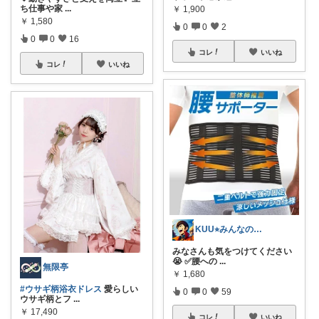
ち仕事や家
...
￥
1,900
￥
1,580
0
0
2
0
0
16
コレ
いいね
コレ
いいね
KUU⭐︎みんなの部屋
みなさんも気をつけてください
😭 ✅腰への
...
無限亭
￥
1,680
#ウサギ柄浴衣ドレス
愛らしい
0
0
59
ウサギ柄とフ
...
￥
17,490
コレ
いいね