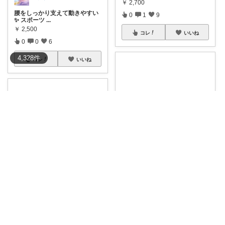
￥
2,700
腰をしっかり支えて動きやすい
0
1
9
✨ スポーツ
...
￥
2,500
コレ
いいね
0
0
6
4,328
件
コレ
いいね
50代ゆきお＠腰痛対策・改善グッズ
✨夏でも快適🌿薄手でしっかり
サポート😊腰・
...
しのびん@楽天Room
￥
2,380
もう夢じゃない！憧れのくびれ
0
1
5
へ！✨ GEN
...
￥
6,990～
コレ
いいね