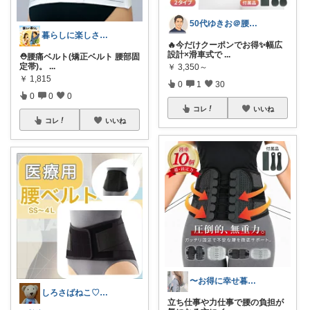
50代ゆきお＠腰痛対策・改善グッズ
暮らしに楽しさを｜生活雑貨と健康商品
🔥今だけクーポンでお得✨幅広
設計×滑車式で
...
⛑️腰痛ベルト(矯正ベルト 腰部固
定帯)。
...
￥
3,350～
￥
1,815
0
1
30
0
0
0
コレ
いいね
コレ
いいね
〜お得に幸せ暮らし〜
しろさばねこ♡トラベルも感謝🙇‍♀️
立ち仕事や力仕事で腰の負担が