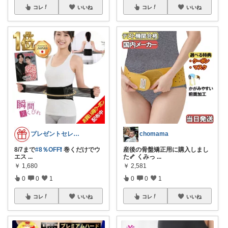
コレ
いいね
コレ
いいね
プレゼントセレクト館024
chomama
8/7まで
#8％OFF❗
巻くだけでウ
産後の骨盤矯正用に購入しまし
エス
...
た🦴 くみっ
...
￥
1,680
￥
2,581
0
0
1
0
0
1
コレ
いいね
コレ
いいね