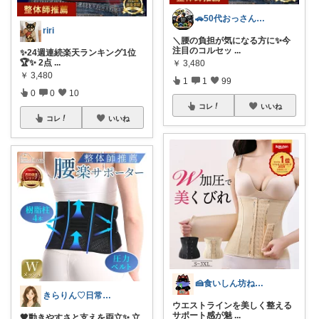
🚗50代おっさんの体と生活メンテルーム
riri
＼腰の負担が気になる方に✨今
注目のコルセッ
...
✨24週連続楽天ランキング1位
🏆✨ 2点
...
￥
3,480
￥
3,480
1
1
99
0
0
10
コレ
いいね
コレ
いいね
🍰食いしん坊ねっこ🍩毎日タロット占い
きらりん♡日常に馴染むものを集めて😊
ウエストラインを美しく整える
サポート感が魅
...
🖤動きやすさと支えを両立✨ 立