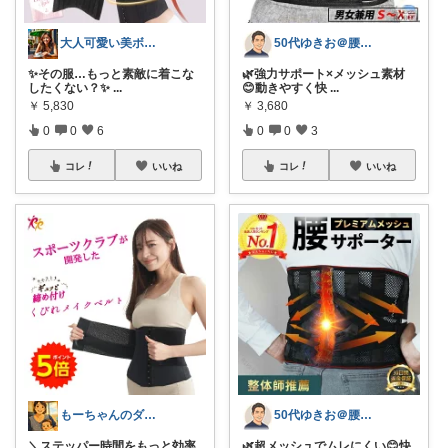
大人可愛い美ボディ研究所Premium
50代ゆきお＠腰痛対策・改善グッズ
✨その服…もっと素敵に着こな
🌿強力サポート×メッシュ素材
したくない？✨
...
😊動きやすく快
...
￥
5,830
￥
3,680
0
0
6
0
0
3
コレ
いいね
コレ
いいね
もーちゃんのダイエットROOM
50代ゆきお＠腰痛対策・改善グッズ
＼ステッパー時間をもっと効率
🌿超メッシュでムレにくい😊快