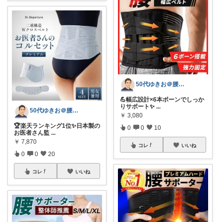
50代ゆきお＠腰痛対策・改善グッズ
💪幅広設計×6本ボーンでしっか
りサポート✨
...
50代ゆきお＠腰痛対策・改善グッズ
￥
3,080
🏆楽天ランキング1位✨日本製の
0
0
10
お医者さん監
...
￥
7,870
コレ
いいね
0
0
20
コレ
いいね