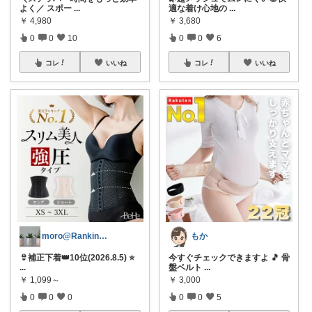
よく／ スポー
...
適な着け心地の
...
￥
4,980
￥
3,680
0
0
10
0
0
6
コレ
いいね
コレ
いいね
moro@Ranking ROOM
もか
👙補正下着👑10位(2026.8.5) ⭐
今すぐチェックできますよ 🎵 骨
...
盤ベルト
...
￥
1,099～
￥
3,000
0
0
0
0
0
5