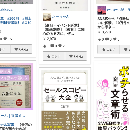
akkaca
たーちゃん
文章
#100則
#川上
SNS広告の「必勝法
#明日香出版社
#コピ
いに解禁。 10万件
【商品・イベント訴求】
から導き
...
【動画制作】【教育】に関
0
￥
3,278
心のある方に、ぜ
...
￥
2,970
0
15
0
0
5
1
0
2
レ
いいね
コレ
コレ
いいね
とーふ｜豆腐メンタル貯金術
ジナル写真
【最強の
言葉が磨かれれば