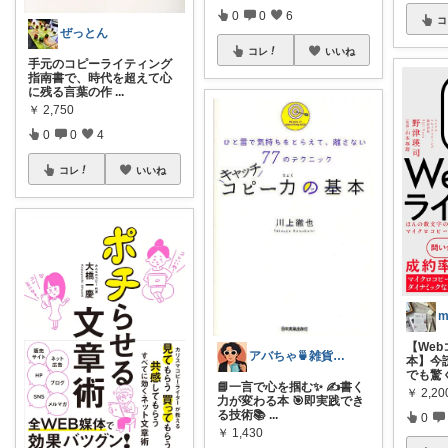
0
0
6
コ
ぜっとん
コレ
いいね
手元のコピーライティング
指南書で、時代を超えて心
に残る言葉の作
...
￥
2,750
0
0
4
コレ
いいね
【We
アバちゃ🍵雑貨！洋楽！映画！
本】今
でも驚
📘一言で心を掴む✨ ✍️書く
￥
2,20
力が変わる本 🎯即実践でき
る技術📚
...
0
￥
1,430