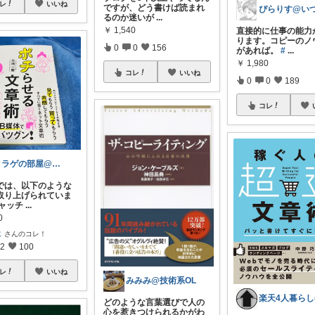
レ
いいね
ですが、どう書けば読まれ
るのか迷いが
...
￥
1,540
直接的に仕事の能力
ります。コピーのノ
0
0
156
があれば。
#
...
￥
1,980
コレ
いいね
0
0
189
コレ
クラゲの部屋@訪問ありがとうございます！
では、以下のような
取り上げられていま
キャッチ
...
0
じ
さんのコレ！
2
100
レ
いいね
みみみ@技術系OL
どのような言葉選びで人の
心を惹きつけられるかがわ