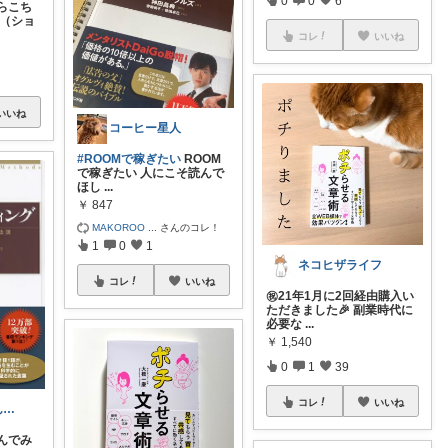
0
0
6
らこち
 （ショ
コレ
いいね
いいね
コーヒー星人
#ROOMで稼ぎたい
ROOM
で稼ぎたい 人にこそ読んで
ほし
...
￥
847
MAKOROO
...
さんのコレ！
1
0
1
ネコヒザライフ
コレ
いいね
㊗️21年1月に2回経由購入い
ただきました🎉 副業時代に
必要な
...
￥
1,540
0
1
39
コレ
いいね
nanan@ななんぶろぐ。☕️🌿‬
んでみ