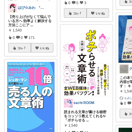
コ
0
0
3
はぴ☆みわ *美容と健康・時短＆キッズ*
コレ
いいね
【売り上げがなくて悩んで
いる方へ 効率よく解決する
方法ここにア
...
￥
1,540
0
0
171
コレ
いいね
この本
内容が
す： 
￥
1,54
もみ
sachi ROOM
0
読まれる文章が書ける秘密
コ
をコッソリ教えてくれる✨
「ポチらせる
...
￥
1,540