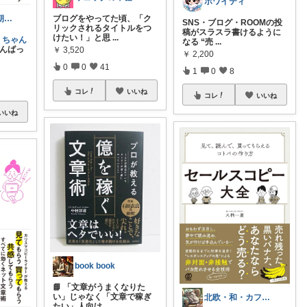
ホワイティ
ブログをやってた頃、「ク
りすちゃん │ 朝コレ
SNS・ブログ・ROOMの投
リックされるタイトルをつ
稿がスラスラ書けるように
けたい！」と思
...
、ちゃん
なる “売
...
んばっ
￥
3,520
￥
2,200
0
0
41
1
0
8
コレ
いいね
コレ
いいね
いいね
book book
📘 「文章がうまくなりた
い」じゃなく「文章で稼ぎ
北欧・和・カフェ雑貨🌿しろ＠おかげさま
たい」人向け
...