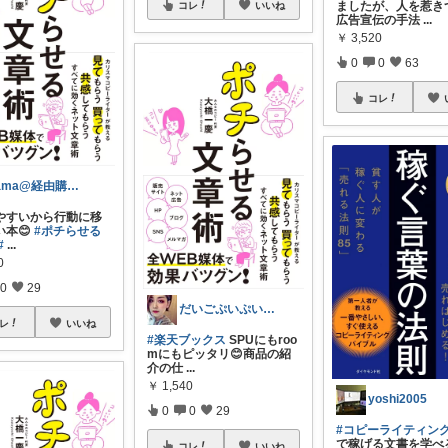
ましたが、人を惹き
コレ
いいね
広告宣伝の手法
...
￥
3,520
0
0
63
コレ
tama@経由購入ありがとうございます✨
やすいから行動に移
い本😊
#ポチらせる
#
...
0
0
29
だいごぷいぷい💎ﾌﾟｲﾌﾟｲｻﾝｷｭｰ
レ
いいね
#楽天ブックス
SPUにもroo
mにもピッタリ😊商品の紹
介の仕
...
￥
1,540
yoshi2005
0
0
29
#コピーライティン
で稼げる文書を学べ
コレ
いいね