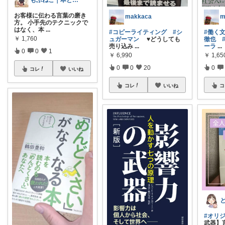
お客様に伝わる言葉の磨き
makkaca
m
方。 小手先のテクニックで
はなく、本
...
#コピーライティング
#シ
#働く
￥
1,760
ュガーマン
♥️どうしても
徹也
売り込み
...
ーラ
...
0
0
1
￥
6,990
￥
1,65
0
0
20
0
コレ
いいね
コレ
いいね
コ
#オリ
武器】