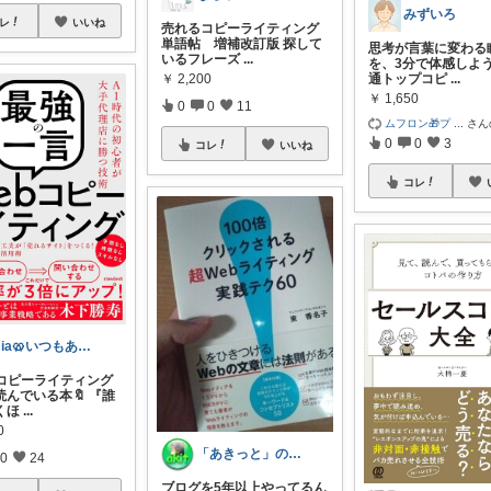
みずいろ
レ
いいね
売れるコピーライティング
単語帖 増補改訂版 探して
思考が言葉に変わる
いるフレーズ
...
を、3分で体感しよう
通トップコピ
...
￥
2,200
￥
1,650
0
0
11
ムフロン🎁プ
...
さん
0
0
3
コレ
いいね
コレ
mia🥨いつもありがとうございます
bコピーライティング
読んでいる本🔖 『誰
くほ
...
0
「あきっと」の癒やし部屋！
0
24
ブログを5年以上やってるん