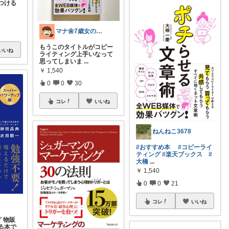
つける
マナ🌼7歳女の子ᕱ⑅ᕱ 🌼
もうこのタイトルがコピー
いいね
ライティング上手いなって
思ってしまいま
...
￥
1,540
0
0
30
コレ
いいね
ねんねこ3678
#おすすめ本
#コピーライ
ティング
#楽天ブックス
#
大橋
...
￥
1,540
0
0
21
コレ
いいね
グ
物販
る本で