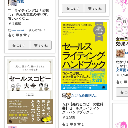
猫狐
コレ
いいね
**「ライティングは『宝探
し』 売れる文章の作り方、
買いたくな
...
￥
1,980
ma.monk
...
さんのコレ！
0
0
7
コレ
いいね
わかり
しやす
文章術
￥
1,54
0
コ
たけ☆経由購入感謝します！ありがとう！☆
☆彡【売れるコピーの教科
書】セールスライティン
グ・ハンドブック
...
￥
2,508
1
0
1