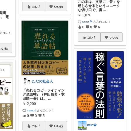
この本は、文章に「音」を
感じさせるというユニーク
コレ
いいね
な切り口で、書
...
瞬間
￥
1,870
。 電
samo💐
さんのコレ！
0
0
6
のコレ！
コレ
いいね
いいね
ただの社会人
『売れるコピーライティン
グ単語帖』（神田昌典・衣
田順一著）は、
...
￥
2,200
nemuri
さんのコレ！
0
0
5
min💎
コレ
いいね