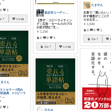
0
たまやん
0
3
文章で「買いたい」
某住宅コーディネーター🏠の一押し品
出す極意がここに‼️ 
レ
いいね
らせる文
...
【📕ザ・コピーライティン
グ｜広告・セールスのプロ
￥
1,540
が必ず読む“文
...
0
0
1
￥
1,150
0
0
3
コレ
コレ
いいね
まるりん
ベストセラー
#売れ
神田昌典
#コピーラ
ン
...
0
0
2
なちゅ