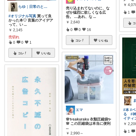
￥
4,07
らゆ￤日常のときめくモノ
売り込まれてないのに、な
1
ぜか猛烈に欲しくなる広
#オリジナル写真
買って良
告。 …あれ、な
...
かった本♡ 言葉のアイデア
￥
2,640
コ
って、い
...
0
0
16
￥
2,145
売切れ
コレ
いいね
0
0
1
コレ
いいね
エマ
#本
#
る
#
イティ
🌸✨sakuraku 衣類圧縮袋✨
🌸 この圧縮袋は本当に便利
￥
2,20
...
1
￥
2,990～