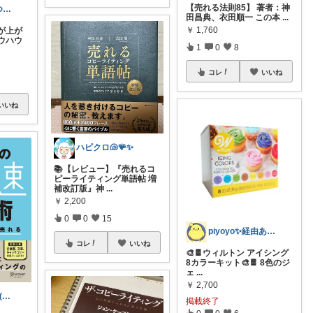
【売れる法則85】 著者：神
ぴらりす@いつもありがとうございます^^
田昌典、衣田順一 この本
...
￥
1,760
が上が
ウハウ
1
0
8
コレ
いいね
いいね
ハピクロ🐚🪸✨
📚【レビュー】『売れるコ
ピーライティング単語帖 増
補改訂版』神
...
￥
2,200
0
0
15
piyoyo✨経由ありがとう🎉
コレ
いいね
🎨🍫️ウィルトン アイシング
8カラーキット🎨🍫️ 8色のジ
ェ
...
￥
2,700
楽天4人暮らし(๑•̀ㅂ•́)و✧
掲載終了