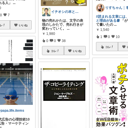
れる人」
...
0
イチオシの本と日用品を紹介_taka😊
0
7
#読まれる文章には
物の売れかたは、文字の表
と理由がある📘
「が
現のしかたで、売れ行きが
て書いたの
...
レ
いいね
変わっていく。
...
￥
1,540
￥
1,980
1
0
10
0
0
38
コレ
コレ
いいね
papa.life.items
代広告の心理技術10
 広告・マーケティン
ー
...