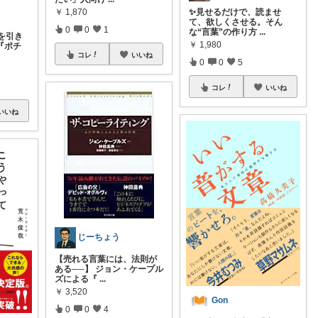
✨見せるだけで、読ませ
￥
1,870
て、欲しくさせる。そん
0
0
1
な“言葉”の作り方
...
を引き
￥
1,980
『ポチ
コレ
いいね
0
0
5
コレ
いいね
いいね
じーちょう
【売れる言葉には、法則が
ある──】 ジョン・ケープル
ズによる『
...
￥
3,520
Gon
0
0
4