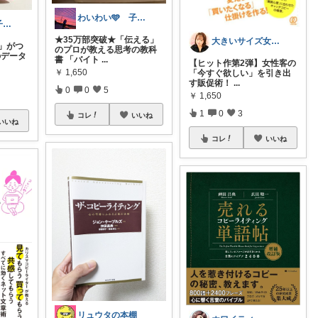
わいわい🩵 子育て家族の成長を応援😊
わいわい🩵 子育て家族の成長を応援😊
★35万部突破★「伝える」
大きいサイズ女性の体型カバーROOM
」がつ
のプロが教える思考の教科
のデータ
書 「バイト
...
【ヒット作第2弾】女性客の
￥
1,650
「今すぐ欲しい」を引き出
す販促術！
...
0
0
5
￥
1,650
1
0
3
コレ
いいね
いいね
コレ
いいね
リュウタの本棚