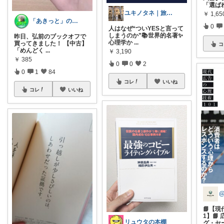
「選ば
ユキノタネ｜旅と暮らし
￥
1,65
「あきっと」の癒やし部屋！
0
人はなぜ“ついYESと言って
しまうのか”📚世界的名著✨
昨日、弘前のブックオフで
心理学か
...
買ってきました！ 【中古】
コ
「めんどく
...
￥
3,190
￥
385
0
0
2
0
1
84
コレ
いいね
コレ
いいね
@
📘【現
1】📘
リュウタの本棚
グ・セ