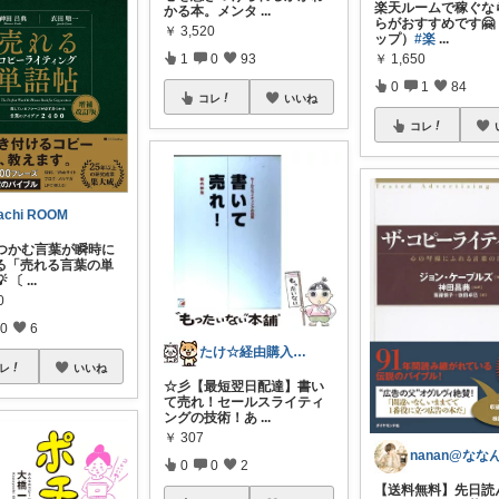
楽天ルームで稼ぐな
かる本。メンタ
...
らがおすすめです🤗
￥
3,520
ップ）
#楽
...
1
0
93
￥
1,650
0
1
84
コレ
いいね
コレ
achi ROOM
をつかむ言葉が瞬時に
る「売れる言葉の単
 〔
...
0
0
6
たけ☆経由購入感謝します！ありがとう！☆
レ
いいね
☆彡【最短翌日配達】書い
て売れ！セールスライティ
ングの技術！あ
...
￥
307
0
0
2
【送料無料】先日読