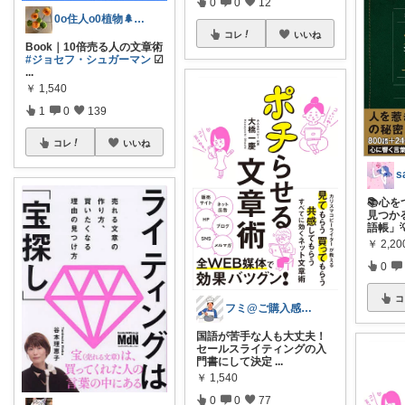
0
0
12
0o住人o0植物🌲と👶を育てる部屋
コレ
いいね
Book｜10倍売る人の文章術
#ジョセフ・シュガーマン
☑︎
...
￥
1,540
1
0
139
コレ
いいね
s
📚心
見つか
語帳」
￥
2,20
0
コ
フミ@ご購入感謝です
国語が苦手な人も大丈夫！
セールスライティングの入
門書にして決定
...
￥
1,540
0
0
77