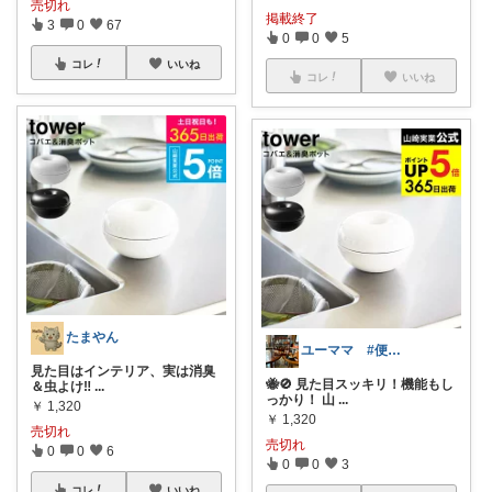
売切れ
掲載終了
3
0
67
0
0
5
コレ
いいね
コレ
いいね
たまやん
ユーママ #便利グッズ #子供服
見た目はインテリア、実は消臭
🐝🚫 見た目スッキリ！機能もし
＆虫よけ‼️
...
っかり！ 山
...
￥
1,320
￥
1,320
売切れ
売切れ
0
0
6
0
0
3
コレ
いいね