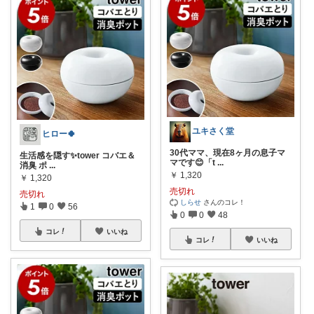
ユキさく堂
ヒロー🍀
30代ママ、現在8ヶ月の息子マ
生活感を隠す✨tower コバエ＆
マです😊「t
...
消臭 ポ
...
￥
1,320
￥
1,320
売切れ
売切れ
しらせ
さんのコレ！
1
0
56
0
0
48
コレ
いいね
コレ
いいね