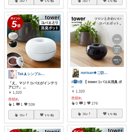
コレ
いいね
コレ
いいね
norisan🍀ご訪問感謝ﾃﾞｽ･:*
Tak🗼シンプルで健康的な暮らし
#🅿️5倍
【 towerコバエ&消臭 ポ
「え、マジ？コバエがインテリ
...
アに!?」
...
￥
1,320
￥
1,320
売切れ
売切れ
0
2
276
1
1
539
コレ
いいね
コレ
いいね