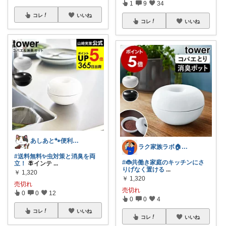
1
9
34
コレ
いいね
コレ
いいね
あしあと🐾便利グッズ🌸いつも感謝
ラク家族ラボ🏠️30代子育てパパルーム
#送料無料✨虫対策と消臭を両
#🐞共働き家庭のキッチンにさ
立！
🪰インテ
...
りげなく置ける
...
￥
1,320
￥
1,320
売切れ
売切れ
0
0
12
0
0
4
コレ
いいね
コレ
いいね