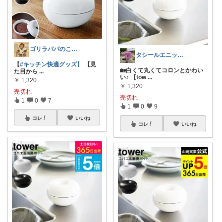
ゴリラパパのこれイチ推し【厳選】
タシールエニットの庭🌷✨
【
#キッチン快適グッズ】
【見
🏡白くて丸くてコロンとかわい
た目から
...
い♪ 【tow
...
￥
1,320
￥
1,320
売切れ
売切れ
1
0
7
1
0
9
コレ
いいね
コレ
いいね