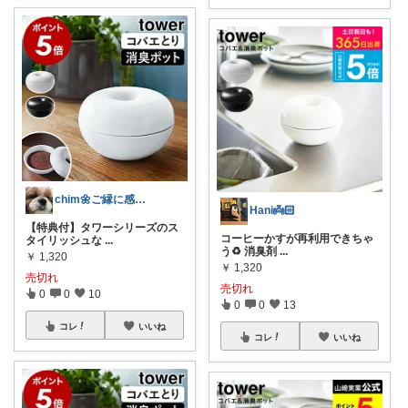
chim🌼ご縁に感謝🫶🙏✨
Hani👼🏻
【特典付】タワーシリーズのス
コーヒーかすが再利用できちゃ
タイリッシュな
...
う♻️ 消臭剤
...
￥
1,320
￥
1,320
売切れ
売切れ
0
0
10
0
0
13
コレ
いいね
コレ
いいね