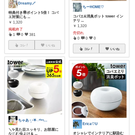
Dreamy🪄
ちーHOME♡
特典付き🉐ポイント5倍！ コバ
コバエ&消臭ポット tower イン
エ対策にも
...
テリ
...
￥
1,320
￥
1,320
掲載終了
売切れ
1
0
381
0
0
0
コレ
いいね
コレ
いいね
ちゃあ◔̯◔‪𖤐˒˒ᵗʱᵃᵑᵏᵧₒᵤ
Erica♡U
＼✨見た目スッキリ、お部屋に
オシャレでインテリアに馴染む
なじむ虫よけ＆
...