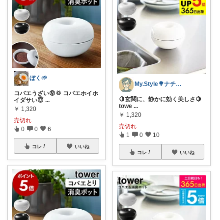
ぼく🌱
My.Style🌳ナチュラルな暮らし
コバエうざい😡💢 コバエホイホ
🍋玄関に、静かに効く美しさ🍋
イダサい😇
...
towe
...
￥
1,320
￥
1,320
売切れ
売切れ
0
0
6
1
0
10
コレ
いいね
コレ
いいね