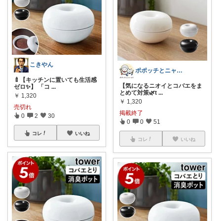
こきやん
ポポッチとニャースケ🐱
🍼【キッチンに置いても生活感
【気になるニオイとコバエをま
ゼロ✨】 「コ
...
とめて対策🌿t
...
￥
1,320
￥
1,320
売切れ
掲載終了
0
2
30
0
0
51
コレ
いいね
コレ
いいね