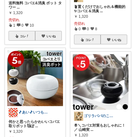
送料無料 コバエ&消臭 ポット タ
🪴置くだけでおしゃれ＆機能的
ワー
...
✨コバエ＆消臭
...
￥
1,320
￥
1,320
売切れ
売切れ
1
0
10
0
0
8
コレ
いいね
コレ
いいね
🎵あい🎵いつもありがとうございます
ゴリラパパのこれイチ推し【厳選】
何かと思ったらかわいいコバエ
🪰＼コバエ対策もおしゃれに！
取りポット🥰ぽ
...
／ 山崎実
...
￥
1,320
￥
1,320