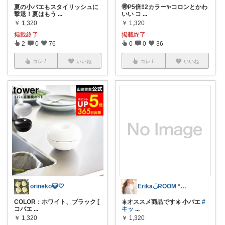
夏の小バエもスタイリッシュに
🉐P5倍‼️2カラー✨コロンとかわ
撃退！夏はもう
...
いい コ
...
￥
1,320
￥
1,320
掲載終了
掲載終了
2
0
76
0
0
36
コレ
いいね
コレ
いいね
orineko😺🤍
Erika◡̈ROOM *初心者🔰です
COLOR：ホワイト、ブラック [
☀️オススメ商品です☀️ 小バエ
#
コバエ
...
キッ
...
￥
1,320
￥
1,320