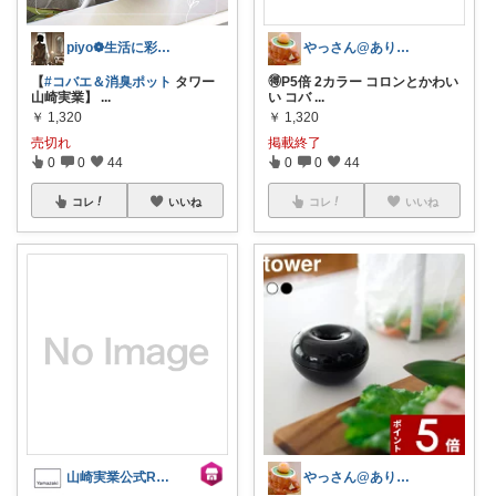
piyo❁︎生活に彩りを❁
やっさん@ありがとうございました👋😊
【
#コバエ＆消臭ポット
タワー
🉐P5倍 2カラー コロンとかわい
山崎実業】
...
い コバ
...
￥
1,320
￥
1,320
売切れ
掲載終了
0
0
44
0
0
44
コレ
いいね
コレ
いいね
山崎実業公式ROOM
やっさん@ありがとうございました👋😊