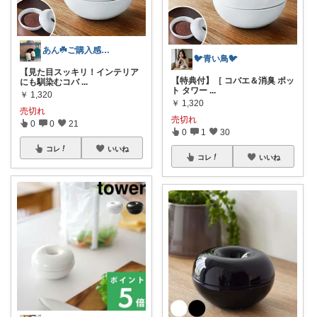
あん☘️ご購入感謝☘️
🐦️青い鳥🐦️
【見た目スッキリ！インテリア
【特典付】［ コバエ＆消臭 ポッ
にも馴染むコバ
...
ト タワー
...
￥
1,320
￥
1,320
売切れ
売切れ
0
0
21
0
1
30
コレ
いいね
コレ
いいね