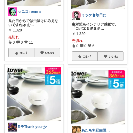
☺ニコ room☺
ミッケ🪴毎日に"ちょっとイイ"を
見た目からでは虫除けにみえな
虫対策もインテリア感覚で。
いですね🌿 お
...
「コバエ＆消臭ポ
...
￥
1,320
￥
1,320
売切れ
売切れ
0
0
11
0
0
6
コレ
いいね
コレ
いいね
R🌹Thank you·͜·✨
あたち🌹経由購入感謝🫰美容、便利