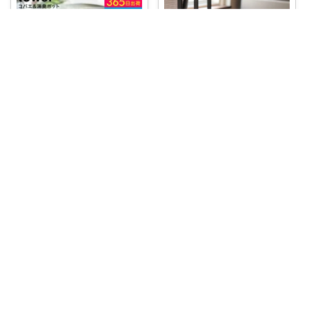
keiii
インテリアになじむシンプル＆
おしゃれな陶器
...
ちゃりこ @charico2019
￥
1,320
売切れ
世界一おしゃれな（ちゃりこ調
べ）コバエ取り
...
らむ⋈ ig
...
さんのコレ！
￥
1,320
0
0
6
売切れ
コレ
いいね
1
2
38
コレ
いいね