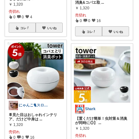
消臭&コバエ取
...
￥
1,320
￥
1,320
売切れ
売切れ
0
0
4
0
0
16
コレ
いいね
コレ
いいね
にゃんこ🐈スローです🐢💦
Shark
🪰見た目はおしゃれインテリ
【置くだけ簡単！虫対策＆消臭
ア、だけど中身は
...
が同時に◎】
...
￥
1,320
￥
1,320
売切れ
売切れ
0
0
16