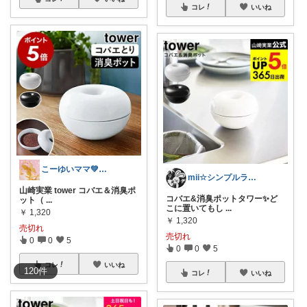
コレ
いいね
こーゆいママ💚ROOM🌈
mii☆シンプルライフ☕
山崎実業 tower コバエ＆消臭ポ
コバエ&消臭ポットタワー✨ど
ット（
...
こに置いてもし
...
￥
1,320
￥
1,320
売切れ
売切れ
0
0
5
0
0
5
コレ
いいね
120
件
コレ
いいね