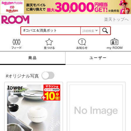
ROOM
楽天トップへ
詳細検索
Feed
見つける
お知らせ
商品
ユーザー
#オリジナル写真