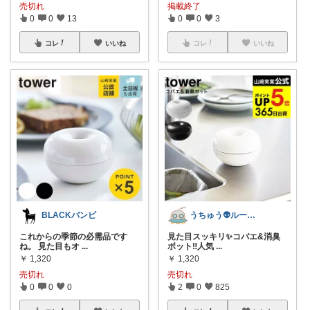
売切れ
掲載終了
0
0
13
0
0
3
コレ
いいね
コレ
いいね
BLACKバンビ
うちゅう👽ルーム再開します
これからの季節の必需品です
見た目スッキリ✨コバエ&消臭
ね。 見た目もオ
...
ポット‼️人気
...
￥
1,320
￥
1,320
売切れ
売切れ
0
0
0
2
0
825