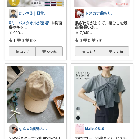
だいち☕️｜日常にちょうどいいモノ
トスカナ🤗ありがとうございます💕
#ミニバスタオルが登場!!
✨洗面
肌ざわりがよくて、寝ごこち最
所やキッ
...
高🤗 長いあ
...
￥
990～
￥
7,040～
1
0
628
0
0
791
コレ
いいね
コレ
いいね
なん🌷2歳男の子ママ⿻*.アイコン変更
Maiko0810
＼P5倍&クーポン利用で675円
1枚でコーデが決まる♡ ビスチ