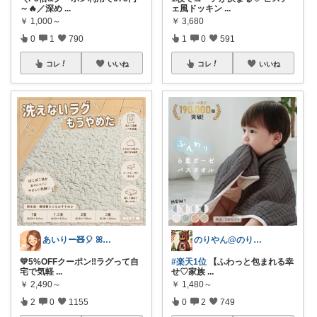
～🔥／深め
...
ェ風ドッキン
...
￥
1,000～
￥
3,680
0
1
790
1
0
591
コレ
いいね
コレ
いいね
あいりー🧸🎈 ꕤ毎日を快適にꕤ
のりやん@のりやんフィギュアを探せ開催中
💛5%OFFクーポン‼️ラグって自
#楽天1位
【ふわっと包まれる幸
宅で気軽
...
せ♡家族
...
￥
2,490～
￥
1,480～
2
0
1155
0
2
749