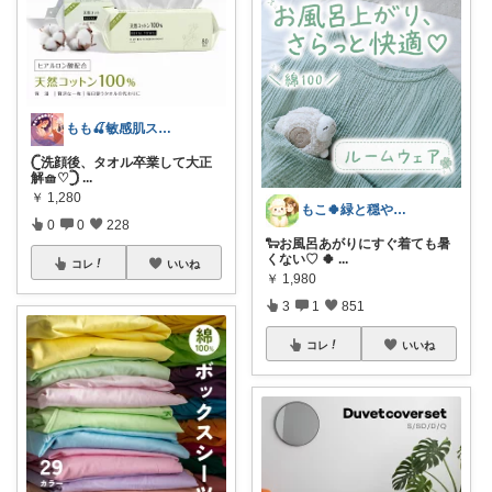
もも🍒敏感肌スキンケア⌇猫ちゃんと一緒
‎𓊆洗顔後、タオル卒業して大正
解🧺♡‎𓊇
...
￥
1,280
もこ🍀緑と穏やかなくらし🐑🍀
0
0
228
🐑お風呂あがりにすぐ着ても暑
くない♡ 🍀︎
...
コレ
いいね
￥
1,980
3
1
851
コレ
いいね