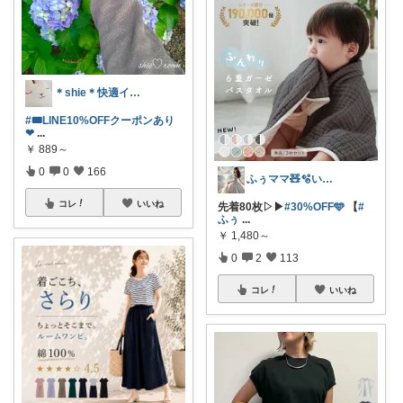
＊shie＊快適インテリア＆雑貨グッズ
#🎟LINE10%OFFクーポンあり
❤︎
...
￥
889～
0
0
166
ふぅママ🧸🫧いつも有難うございます
コレ
いいね
先着80枚▷▶︎
#30%OFF🩵
【
#
ふぅ
...
￥
1,480～
0
2
113
コレ
いいね