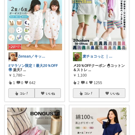
Zensan／キッズ☆ベビーROOM
麦チョコっと ｜ キッズ＆ベビー 夏
#マラソン限定！最大20％OFF
📌20％OFFクーポン 🐣コットン
🉐
楽天7
...
＆ストレ
...
￥
1,780～
￥
1,100
1
0
642
2
4
1255
コレ
いいね
コレ
いいね