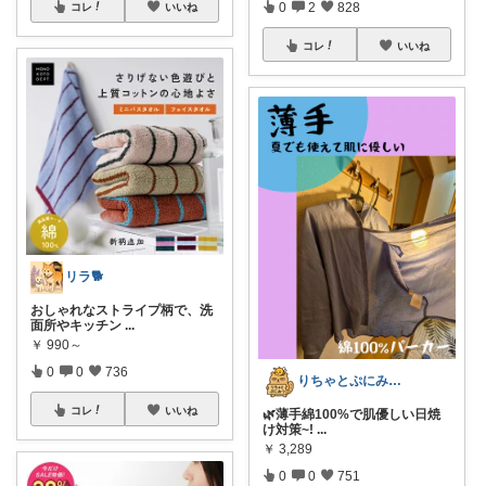
0
2
828
コレ
いいね
コレ
いいね
リラ🐕
おしゃれなストライプ柄で、洗
面所やキッチン
...
￥
990～
0
0
736
​りちゃとぷにみつ💎
コレ
いいね
🌿薄手綿100%で肌優しい日焼
け対策~!
...
￥
3,289
0
0
751