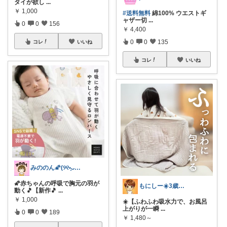
タイが欲し
...
￥
1,000
#送料無料
綿100% ウエストギ
ャザー切
...
0
0
156
￥
4,400
0
0
135
コレ
いいね
コレ
いいね
みののん🌠(୨୧•͈ᴗ•͈)感謝♡
🌠赤ちゃんの呼吸で胸元の羽が
もにしー☀️3歳娘と0歳息子のパパ🧡
動く🎵【新作🎵
...
￥
1,000
☀️【ふわふわ吸水力で、お風呂
上がりが一瞬
...
0
0
189
￥
1,480～