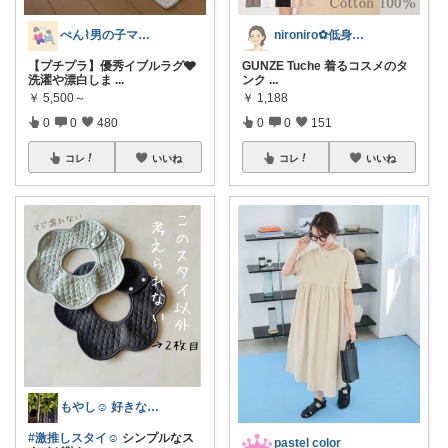
ぺん⌇男の子ママの暮らしと推し
nironiro✿低身長✧敏感肌*
【プチプラ】優秀イブルラグ🩶
GUNZE Tuche 着るコスメのタ
洗濯や漂白しま
...
ンク
...
￥
5,500～
￥
1,188
0
0
480
0
0
151
コレ
いいね
コレ
いいね
もやし☺︎ 好きなものと、すっきり暮らす
#激推しスタイ☺︎
シンプルなス
pastel color