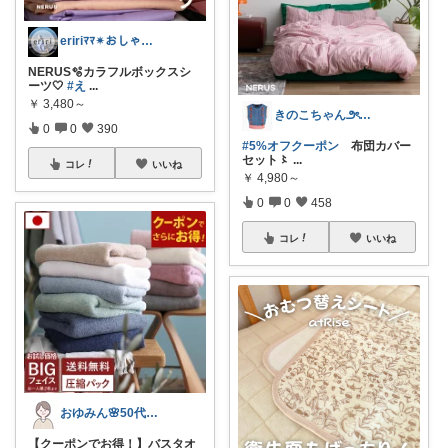
eririﾏﾏ✴︎おしゃれ雑貨×子供×服
NERUS🫧カラフルボックスシ
ーツ🤍
#え
...
￥
3,480～
きのこちゃん౨ৎかわいい雑貨
0
0
390
#5%オフクーポン
布団カバー
セット〻
...
コレ
いいね
￥
4,980～
0
0
458
コレ
いいね
おゆみん🌸50代からの快適暮らし
【クーポンでお得！】バスタオ