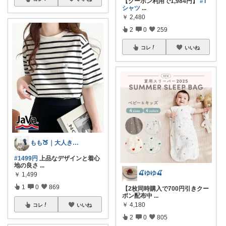
【クーポン利用で1,984円】
#T
シャツ
...
￥
2,480
2
0
259
コレ
いいね
もも🍑｜大人きれいめファッション
#1499円
上品なデザインと着心
地の良さ
...
🍒ゆゆ🍒
￥
1,499
1
0
869
【2枚同時購入で700円引きクー
ポン配布中
...
￥
4,180
コレ
いいね
2
0
805