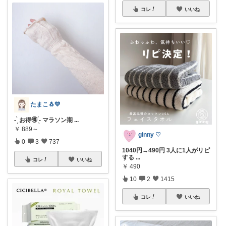
コレ
いいね
たまこ🐧💛
- ̗̀ お得🉐 ̖́- マラソン期
...
￥
889～
ginny ♡
0
3
737
1040円→490円 3人に1人がリピ
する
...
コレ
いいね
￥
490
10
2
1415
コレ
いいね