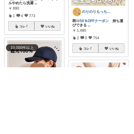
ルやめたら洗濯
...
￥
890
のりのりもっち⌇１歳との楽しい暮らし🌻
1
4
773
🧸⌇
#50％OFFクーポン
持ち運
びできる
...
コレ
いいね
￥
1,480
2
0
754
10,000
件
以上
コレ
いいね
りさ⌇日々の暮らしをちょっと素敵に
自転車乗る時、風が強くても吹
き飛ばされない
...
￥
1,000～
とあroom𓂃 𓈒𓏸心地よい衣食住
2
0
747
ブラの下につける！ 🎈シルク汗