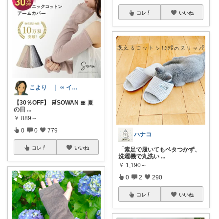
コレ
いいね
こより ｜ ∞ イヤイライケレ ∞
【30％OFF】 🛒SOWAN 🎀 夏
の日
...
￥
889～
0
0
779
ハナコ
コレ
いいね
「素足で履いてもベタつかず、
洗濯機で丸洗い
...
￥
1,190～
0
2
290
コレ
いいね