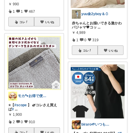
￥
990
1
1
467
yuu🌼2yboy＆🥚
コレ
いいね
赤ちゃんとお揃いできる激かわ
パジャマ🧡コッ
...
￥
4,989
1
0
319
コレ
いいね
モカ🐾お得で便利💛犬とのおうち時間
⭐️【
#scope
】 🌿コレさえ買え
ば
#
...
￥
1,900
2
0
910
biraro🌱いつもありがとう♡
コレ
いいね