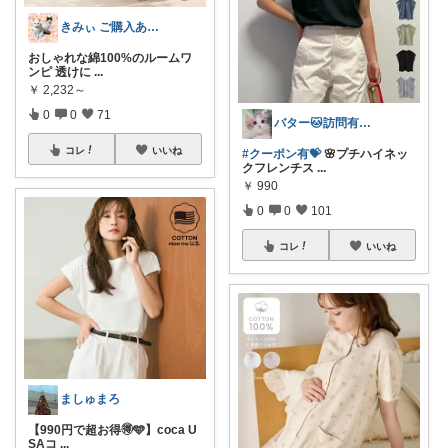
きみぃ ご購入ありがとうございます♪
おしゃれな綿100%のルームワ
ンピ 透けに
...
￥
2,232～
0
0
71
バター🐱訪問有難うございます💕
コレ
いいね
#クーポン有💝
🌸プチハイネッ
クフレンチス
...
￥
990
0
0
101
コレ
いいね
ましゅまろ
【990円で超お得🉐🩵】coca U
SAコ
...