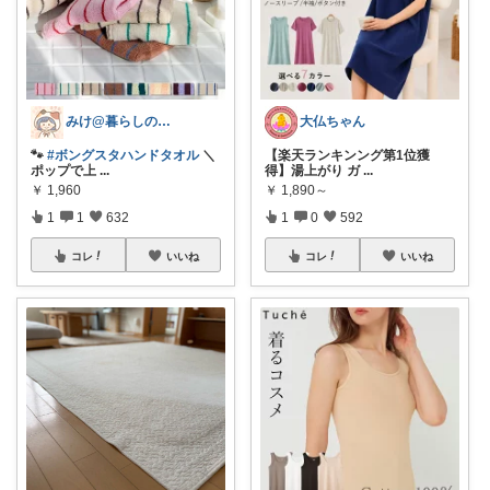
みけ@暮らしのアイテム🫖☕️⁎.
大仏ちゃん
🐾
#ボングスタハンドタオル
＼
【楽天ランキンング第1位獲
ポップで上
...
得】湯上がり ガ
...
￥
1,960
￥
1,890～
1
1
632
1
0
592
コレ
いいね
コレ
いいね