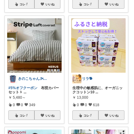
コレ
いいね
コレ
いいね
きのこちゃん౨ৎかわいい雑貨
リラ🐕
#5%オフクーポン
布団カバー
生理中の敏感肌に、オーガニッ
セット〻
...
クコットン10
...
￥
5,480～
￥
13,000
0
0
349
0
0
618
コレ
いいね
コレ
いいね