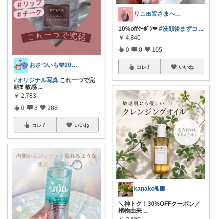
りこ🎀皆さまへ心から感謝🩶
10%offｸｰﾎﾟﾝ❤︎
#洗顔後まずコ
...
￥
4,840
0
0
105
おさついも🩵20代夫婦2人暮らし
コレ
いいね
#オリジナル写真
これ一つで完
結❣️ 敏感
...
￥
2,783
0
8
288
コレ
いいね
kanako🐈‍⬛
＼神トク！30%OFFクーポン／
植物由来
...