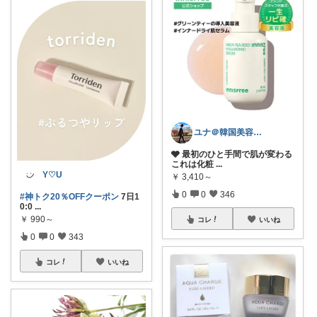
ユナ＠韓国美容と雑貨
🩶 最初のひと手間で肌が変わる
これは化粧
...
Y♡U
￥
3,410～
0
0
346
#神トク20％OFFクーポン
7日1
0:0
...
￥
990～
コレ
いいね
0
0
343
コレ
いいね