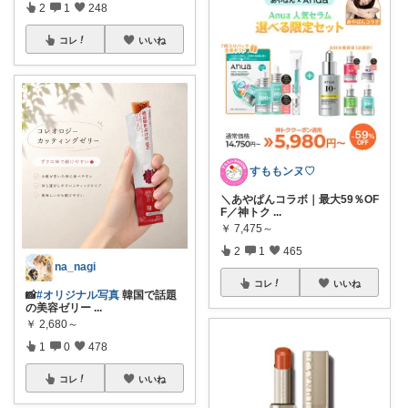
2
1
248
コレ
いいね
すももンヌ♡
＼あやぱんコラボ｜最大59％OF
F／神トク
...
￥
7,475～
2
1
465
na_nagi
コレ
いいね
📸
#オリジナル写真
韓国で話題
の美容ゼリー
...
￥
2,680～
1
0
478
コレ
いいね