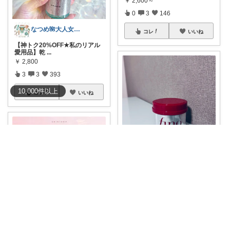
￥
2,600～
0
3
146
なつめ🌺大人女子のお悩み美容🫧
コレ
いいね
【神トク20%OFF★私のリアル
愛用品】乾
...
￥
2,800
3
3
393
10,000
件
以上
コレ
いいね
あいにゃん＊暮らしroom
フィーノの濃厚美容ヘアマス
ク！ ↓↓コス
...
￥
2,193～
1
0
669
poさん
コレ
いいね