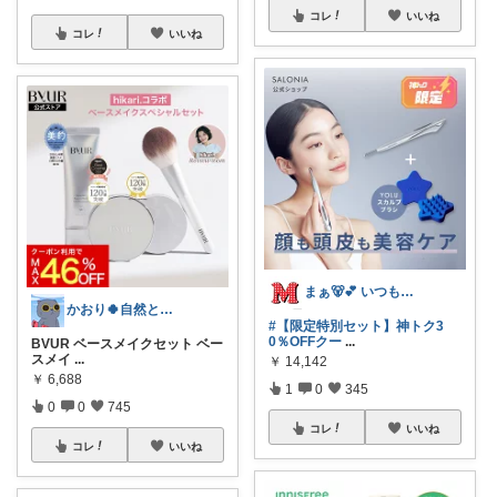
コレ
いいね
コレ
いいね
まぁ🐻💕 いつもありがとう💓
かおり🍀自然とやさしい暮らし🐑🍀
#【限定特別セット】神トク3
0％OFFクー
...
BVUR ベースメイクセット ベー
スメイ
...
￥
14,142
￥
6,688
1
0
345
0
0
745
コレ
いいね
コレ
いいね