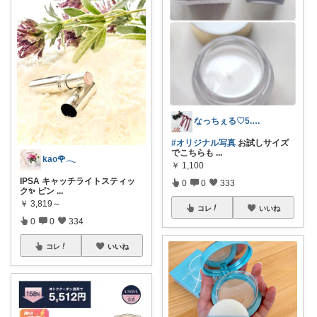
なっちぇる♡5.6感謝です🥰
#オリジナル写真
お試しサイズ
でこちらも
...
kao🌹𓂃
￥
1,100
IPSA キャッチライトスティッ
0
0
333
ク✨ ピン
...
￥
3,819～
コレ
いいね
0
0
334
コレ
いいね