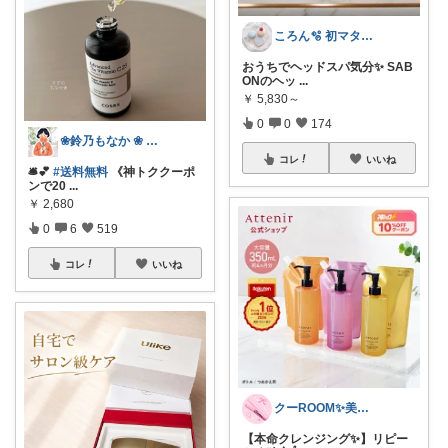
ころん🫧 初マタ×かわいい暮らし
おうちでヘッドスパ気分✨ SAB
ONのヘッ
...
￥
5,830～
0
0
174
❀鈴乃もなか ❀ 穏やかさを大切に
コレ
いいね
🛎️💕
#送料無料
《神トククーポ
ンで20
...
￥
2,680
0
6
519
コレ
いいね
クーROOM✨美容家電とご褒美ギフト
【本命クレンジング✨】リピー