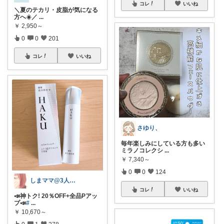
コレ
いいね
＼夏のテカリ・皮脂が気になる
方へ☀️／
...
￥
2,950～
0
0
201
コレ
いいね
さゆり、
毎年楽しみにしている方も多い
ミラノコレクシ
...
￥
7,340～
0
0
124
しまママ@3人子育て🌸長男ケガ😭🩼
コレ
いいね
📣神トク! 20％OFF+全品Pアッ
プ📣
#
...
￥
10,670～
0
1
278