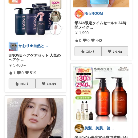
Ri☆ROOM
🉐24h限定タイムセール✨ 24時
間メイク
...
￥
1,990
0
0
442
かおり🍀自然とやさしい暮らし🐑🍀
コレ
いいね
UNOVE ヘアケアセット 人気の
ヘアケ
...
￥
5,400～
1
0
519
コレ
いいね
美髪、美肌、健康商品お勧めROOM
楽天1位✨美容室品質で感動ツヤ