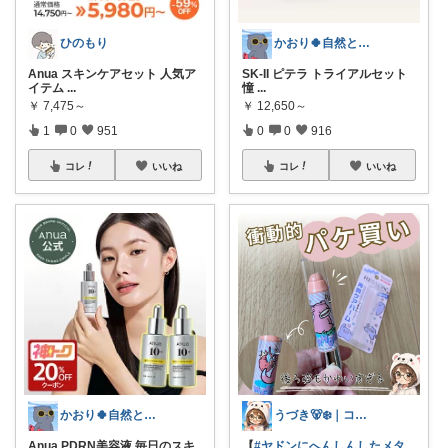
ひのもり
かおり🍀自然とやさしい暮らし🐑🍀
Anua スキンケアセット 人気ア
SK-II ピテラ トライアルセット
イテム
...
憧
...
￥
7,475～
￥
12,650～
1
0
951
0
0
916
コレ
いいね
コレ
いいね
かおり🍀自然とやさしい暮らし🐑🍀
うづき🐻‍❄️｜コレ好き！を届けたい✨
Anua PDRN美容液 毎日のスキ
【
#ヤドンにへんしんしたメタ