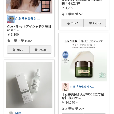
髪！今だけ神
...
￥
4,200～
1
0
570
かおり🍀自然とやさしい暮らし🐑🍀
コレ
いいね
&be パレットアイシャドウ 毎日
のメイ
...
￥
3,300
1
0
1082
コレ
いいね
m💄「かわいい」は、作れる。
【石井美保さんがVOCEにて紹
介】 夜のケ
...
￥
34,540～
3
0
225
Mi🎀