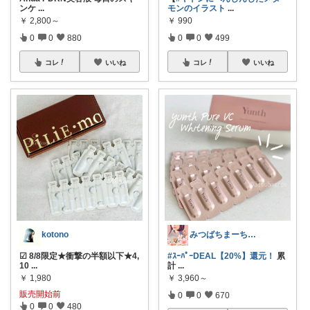
ンケ
...
モンのイラスト
...
￥
2,800～
￥
990
0
0
880
0
0
499
コレ
いいね
コレ
いいね
kotono
みつばちまーちᵀᴴᴬᴺᴷ ᵞᴼᵁ ◡̈*
☑︎ 8/8限定★衝撃の半額以下★4,
#ｽｰﾊﾟｰDEAL【20%】還元！
累
10
...
計
...
￥
1,980
￥
3,960～
販売開始前
0
0
670
0
0
480