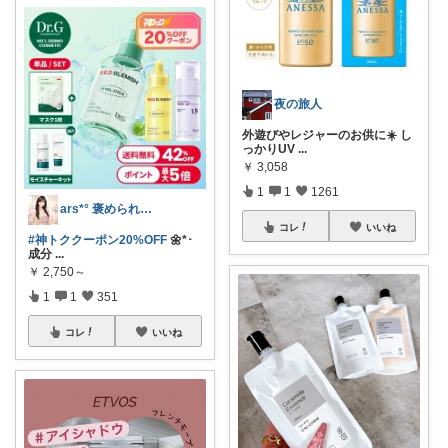
夜の旅人
外遊びやレジャーのお供に☀️ し
っかりUV
...
￥
3,058
1
1
1261
ars*° 褒められ美肌へ🫧
コレ
いいね
#神トククーポン20%OFF
🌼*･
成分
...
￥
2,750～
1
1
351
コレ
いいね