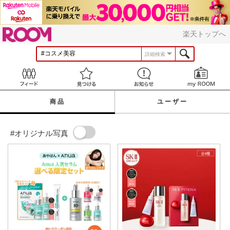
ROOM
楽天トップへ
詳細検索
Feed
見つける
お知らせ
商品
ユーザー
#オリジナル写真