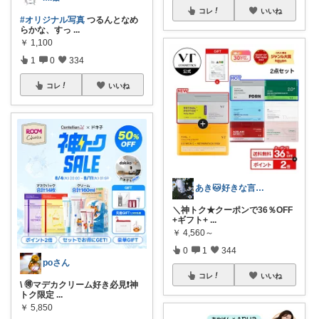
コレ
いいね
#オリジナル写真
つるんとなめ
らかな、すっ
...
￥
1,100
1
0
334
コレ
いいね
あき🐱好きな言葉は『簡単』『おいしい』
＼神トク★クーポンで36％OFF
+ギフト+
...
￥
4,560～
0
1
344
poさん
コレ
いいね
\ 🉐マデカクリーム好き必見❗️神
トク限定
...
￥
5,850