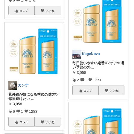
コレ
いいね
KageNova
毎日使いやすい定番UVケア✨ 暑
い季節の外
...
￥
3,058
2
1
1271
カンナ
コレ
いいね
紫外線が気になる季節の味方🤍
毎日続けたい
...
￥
3,058
6
1
1283
コレ
いいね