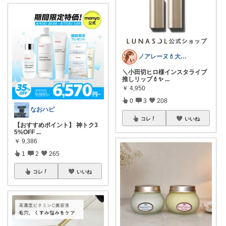
ノアレーヌ💄大人ゆる美容
＼小田切ヒロ様インスタライブ
推しリップ💄✨
...
￥
4,950
0
3
208
なおハピ
コレ
いいね
【おすすめポイント】 神トク3
5%OFF
...
￥
9,386
1
2
265
コレ
いいね