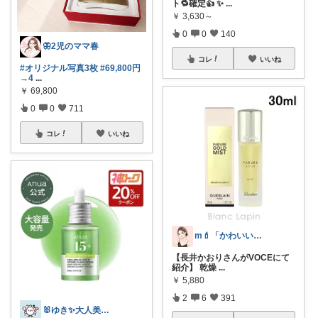
ト🔁確定👍 ✨
...
￥
3,630～
0
0
140
🦋2児のママ春
コレ
いいね
#オリジナル写真3枚
#69,800円
→4
...
￥
69,800
0
0
711
コレ
いいね
m💄「かわいい」は、作れる。
【長井かおりさんがVOCEにて
紹介】 乾燥
...
￥
5,880
2
6
391
🐰ゆき✨大人美容ROOM🐰