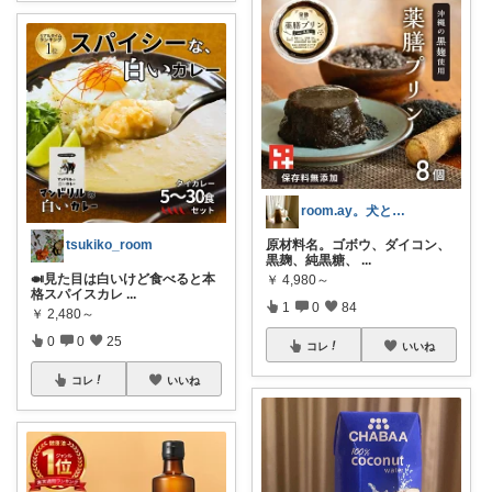
room.ay。犬と共に生きる幸せ♡
原材料名。ゴボウ、ダイコン、
tsukiko_room
黒麹、純黒糖、
...
🍛見た目は白いけど食べると本
￥
4,980～
格スパイスカレ
...
1
0
84
￥
2,480～
0
0
25
コレ
いいね
コレ
いいね