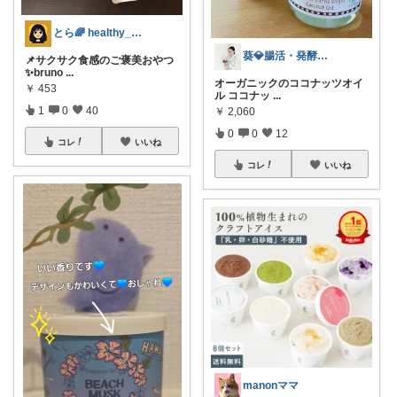
とら🌈 healthy_simple
葵💎腸活・発酵暮らし・ナチュラル雑貨
📌サクサク食感のご褒美おやつ
✨bruno
...
オーガニックのココナッツオイ
￥
453
ル ココナッ
...
1
0
40
￥
2,060
0
0
12
コレ
いいね
コレ
いいね
manonママ