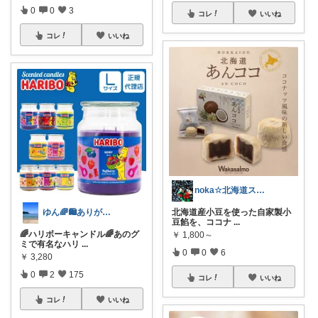
0
0
3
コレ
いいね
コレ
いいね
noka☆北海道スイーツおすすめコレ☆
北海道産小豆を使った自家製小
ゆん🌈🛍️ありがとうございます🥹
豆餡を、ココナ
...
🌈ハリボーキャンドル🌈あのグ
￥
1,800～
ミで有名なハリ
...
0
0
6
￥
3,280
0
2
175
コレ
いいね
コレ
いいね