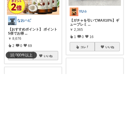
YU☆
【ガチャを引いてMAX10%】ギ
なおハピ
ュープレミ
...
【おすすめポイント】 ポイント
￥
2,365
5倍でお得
...
1
0
16
￥
8,676
2
0
69
コレ
いいね
10,000
件
以上
コレ
いいね
きようこ