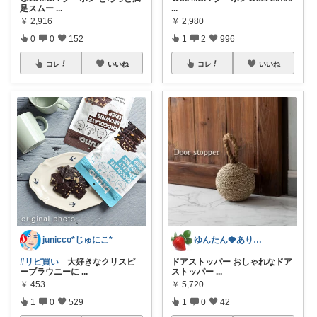
足スムー
...
...
￥
2,916
￥
2,980
0
0
152
1
2
996
コレ
いいね
コレ
いいね
junicco*じゅにこ*
ゆんたん🍓ありがとう(୨୧•͈ᴗ•͈)
#リピ買い
大好きなクリスピ
ドアストッパー おしゃれなドア
ーブラウニーに
...
ストッパー
...
￥
453
￥
5,720
1
0
529
1
0
42