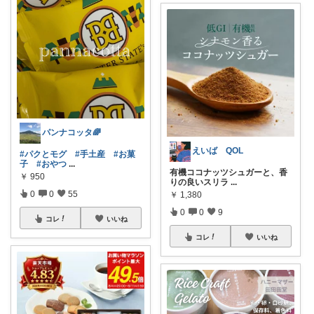
パンナコッタ🌈
えいば QOL
#パクとモグ
#手土産
#お菓
子
#おやつ
...
有機ココナッツシュガーと、香
￥
950
りの良いスリラ
...
0
0
55
￥
1,380
0
0
9
コレ
いいね
コレ
いいね