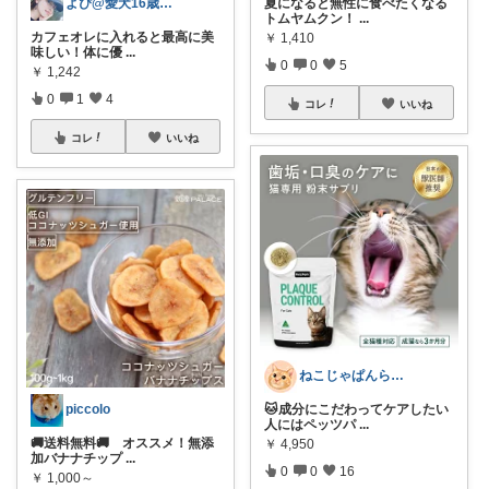
夏になると無性に食べたくなる
よぴ@愛犬16歳🐶病気に負けない
トムヤムクン！
...
カフェオレに入れると最高に美
￥
1,410
味しい！体に優
...
0
0
5
￥
1,242
0
1
4
コレ
いいね
コレ
いいね
ねこじゃぱんらいふ🐈猫用品・猫グッズ
🐱成分にこだわってケアしたい
piccolo
人にはペッツパ
...
🚚送料無料🚚 オススメ！無添
￥
4,950
加バナナチップ
...
0
0
16
￥
1,000～