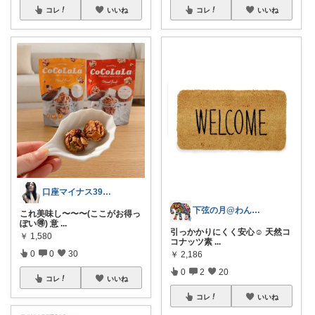
コレ
いいね
コレ
いいね
口座マイナス39万からの幸せ探し🌸
下弦の月@わんにゃん日和
これ美味し〜〜〜(ここがお得っ
ぽい🉐) 意
...
引っかかりにくく安心☺️ 天然コ
￥
1,580
コナッツ素
...
0
0
30
￥
2,186
0
2
20
コレ
いいね
コレ
いいね