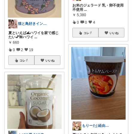
お米のジェラード 乳・卵不使用
不使用
...
￥
5,380
0
0
4
猫と鳥好きインテリア初心者mako
夏といえば🌊ハワイを家で感じ
コレ
いいね
たい💕🌺ハワイ
...
￥
660
0
2
19
コレ
いいね
もりーた| 経由購入感謝です❣