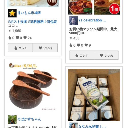
甘いもん市場🌟
Ys celebration day
#ポスト投函
#送料無料
#個包装
ココ
...
お買い物マラソン期間中、最大
￥
1,960
5000円OF
...
0
0
24
￥
453
0
0
9
コレ
いいね
コレ
いいね
そばかすちゃん
ななみ👠秘書｜何気ない日々に感謝を♡