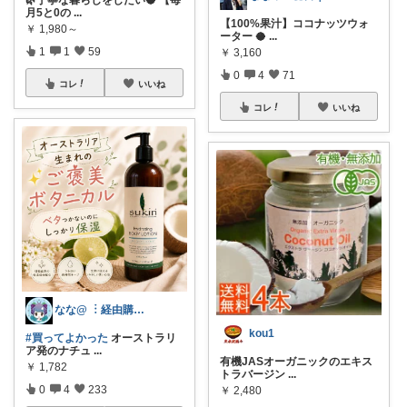
🌿丁寧な暮らしをしたい🥥 【毎
月5と0の
...
【100%果汁】ココナッツウォ
￥
1,980～
ーター 🥥
...
1
1
59
￥
3,160
0
4
71
コレ
いいね
コレ
いいね
なな@ ︙経由購入ありがとうございます✨
kou1
#買ってよかった
オーストラリ
ア発のナチュ
...
有機JASオーガニックのエキス
￥
1,782
トラバージン
...
0
4
233
￥
2,480