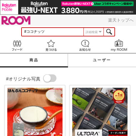
ROOM
楽天トップへ
詳細検索
Feed
見つける
お知らせ
商品
ユーザー
#オリジナル写真