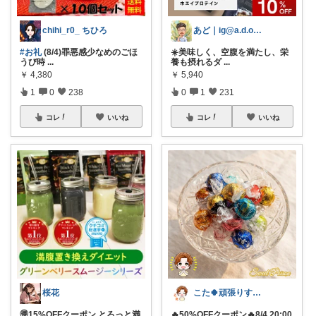
chihi_r0_ ちひろ
あど｜ig@a.d.o_protein
#お礼
(8/4)罪悪感少なめのごほ
☀️美味しく、空腹を満たし、栄
うび時
...
養も摂れるダ
...
￥
4,380
￥
5,940
1
0
238
0
1
231
コレ
いいね
コレ
いいね
桜花
こた🍀頑張りすぎない主婦
🉐15%OFFクーポン とろっと満
🔥50%OFFクーポン🔥8/4 20:00