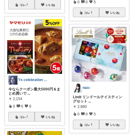
0
0
5
コレ
いいね
コレ
いいね
Ys celebration day
nao♪
今ならクーポン最大5000円＆ま
とめ買いで
...
Lindt リンドールテイスティン
￥
2,154
グセット
...
0
0
6
￥
2,980
0
0
5
コレ
いいね
コレ
いいね