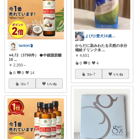
よぴ@愛犬16歳🐶病気に負けない
からだに染みわたる天然の水分
tanton🪴
補給ドリンク水
...
⭐4.72（3798件） 🥥中鎖脂肪酸
￥
4,651
10
...
0
0
4
￥
2,350～
0
0
14
コレ
いいね
コレ
いいね