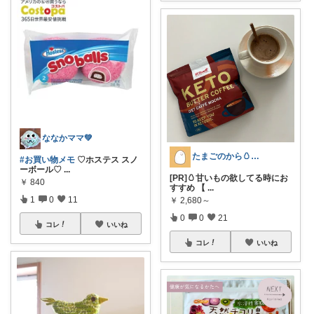
ななかママ💚
たまごのから🥚ラクに暮らす┊︎育児
#お買い物メモ
♡ホステス スノ
ーボール♡
...
[PR]🥚甘いもの欲してる時にお
￥
840
すすめ 【
...
1
0
11
￥
2,680～
0
0
21
コレ
いいね
コレ
いいね