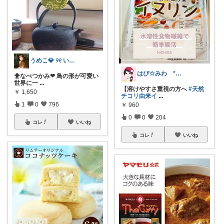
うめこ💎 ୨୧ いつも感謝 ୨୧
はぴ☆みわ *美容と健康・時短＆キッズ*
🐥なべつかみ❤︎ 鳥の形が可愛い
世界に一
...
【溶けやすさ重視の方へ
#天然
￥
1,650
チコリ由来イ
...
1
0
796
￥
960
0
0
204
コレ
いいね
コレ
いいね