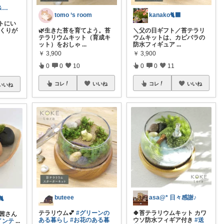
嫁子@ADHD &ASD &パニ嫁↓感謝
tomo ‘s room
kanako🐈‍⬛
トにい
づくりが
🌿生きた苔を育てよう。苔
＼父の日ギフト／苔テラリ
テラリウムキット（育成キ
ウムキットは、カピバラの
ット）をおしゃ
...
防水フィギュア
...
￥
3,900
￥
3,900
0
0
10
0
0
11
コレ
いいね
コレ
いいね
いいね
buteee
asa@* 日々感謝♪

テラリウム💕
#グリーンの
🍀苔テラリウムキット カワ
山茜さん
ある暮らし
#お花のある暮
ウソ防水フィギア付き
#送
インテ
...