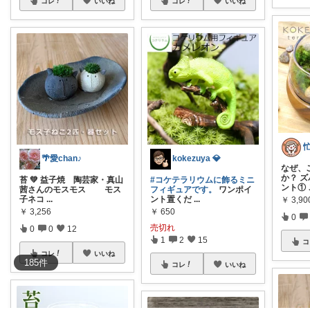
コレ
いいね
コレ
いいね
🌴愛chan♪
kokezuya 💎
なぜ、
か？ 
苔 💚 益子焼 陶芸家・真山
#コケテラリウムに飾るミニ
ント①
茜さんのモスモス モス
フィギュアです。
ワンポイ
子ネコ
...
ント置くだ
...
￥
3,90
￥
3,256
￥
650
0
売切れ
0
0
12
1
2
15
コ
コレ
いいね
185
件
コレ
いいね