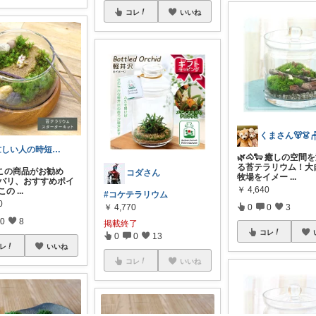
コレ
いいね
忙しい人の時短ご褒美 食品×美容ROOM
🌿🐴🐑 癒しの空間
る苔テラリウム！大
この商品がお勧め
コダさん
牧場をイメー
...
ズバリ、おすすめポイ
￥
4,640
 この
...
#コケテラリウム
0
0
0
3
￥
4,770
0
8
掲載終了
コレ
0
0
13
レ
いいね
コレ
いいね