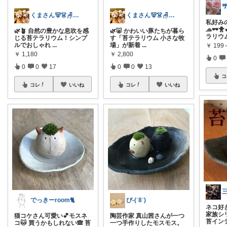

くまさん🐻👗🪑🛋️ 🍽️🍰
くまさん🐻👗🪑🛋️ 🍽️🍰
私好み
🧢🕶️
🌿🪴 自然の豊かな息吹を感
🌿🐷 かわいい豚たちが暮ら
ラリウ
じる苔テラリウム！シンプ
す「苔テラリウム 小さな牧
ルでおしゃれ
...
場」が新着
...
￥
199
￥
1,180
￥
2,800
0
0
0
17
0
0
13
コ
コレ
いいね
コレ
いいね
でっきーroom🐈
ぴ-(˙8˙)
ネコ好
家族シ
猫コケさん可愛い💕モスネ
陶芸作家 真山茜さんが一つ
苔イン
コ🐱 買うかもしれない🙈 苔
一つ手作りしたモスモス。