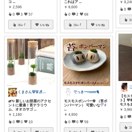
コ
...
これはア
...
￥
9,24
￥
2,596
￥
8,600
0
0
3
57
0
2
68
コ
コレ
いいね
コレ
いいね
くまさん🐻👗🪑🛋️ 🍽️🍰
でっきーroom🐈
【モス
ト】
🌿✨ 新しいお部屋のアクセ
モスモスボンバー🦚 （苔ボ
モスを
ントに最適！苔テラリウ
ンバーマン） 可愛いな♡⃛
#
ム、オオカサゴ
...
...
￥
3,96
￥
1,180
￥
4,950
0
0
0
10
0
0
59
コ