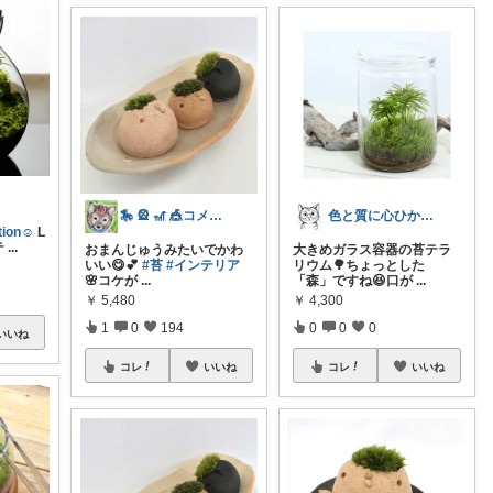
🎠 🎡 🎢 🎪コメなし🙏
色と質に心ひかれる「暮らしの道具店」
on☺︎
L
テ
...
おまんじゅうみたいでかわ
大きめガラス容器の苔テラ
いい😋💕
#苔
#インテリア
リウム🌳ちょっとした
🌸コケが
...
「森」ですね😆口が
...
￥
5,480
￥
4,300
1
0
194
0
0
0
いいね
コレ
いいね
コレ
いいね