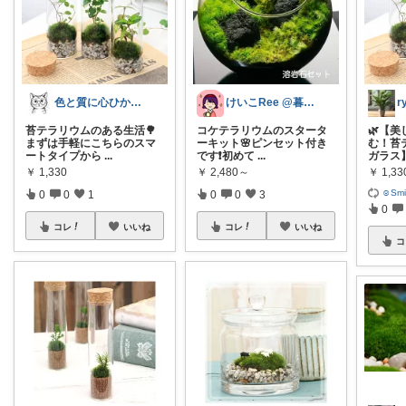
色と質に心ひかれる「暮らしの道具店」
けいこRee @暮らしに彩りを🌸
苔テラリウムのある生活🌳
コケテラリウムのスタータ
🌿【
まずは手軽にこちらのスマ
ーキット🌸ピンセット付き
む！苔
ートタイプから
...
です❗️初めて
...
ガラス
￥
1,330
￥
2,480～
￥
1,33
☺︎Smi
0
0
1
0
0
3
0
コレ
いいね
コレ
いいね
コ