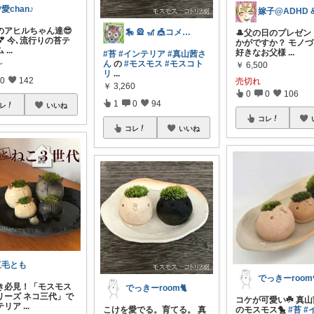
愛chan♪
のアヒルちゃん達😎
🎠 🎡 🎢 🎪コメなし🙏
🎩父の日のプレゼン
🐥💕 今､流行りの苔テ
かがですか？ モノ
ム
...
好きなお父様
...
#苔
#インテリア
#真山茜さ
～
ん
の
#モスモス
#モスコト
￥
6,500
リ
...
0
142
売切れ
￥
3,260
0
0
106
1
0
94
レ
いいね
コレ
コレ
いいね
三毛とも
でっきーroom
き必見！「モスモス
でっきーroom🐈
リーズ ネコ三代」で
コケが可愛い☘️ 真
テリア
...
こけを愛でる。育てる。 真
のモスモス🐤
#苔
#