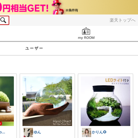
楽天トップへ
お知らせ
ユーザー
フミー（funroom）
ゆん
かりん🌻