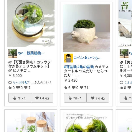
ryo｜観葉植物があるシンプルライフ
コペン🐧いつもありがとう✨
🌿【可愛さ満点！カワウソ
🌿【
付き苔テラリウムキット】
む！ミ
#苔盆栽
#亀の盆栽
カメモス
🌿 ヒノキゴ
...
ルオー
タートル つんだり・ならべ
たり・
...
￥
3,900
￥
4,30
￥
2,420
ちゃ太郎🐈フ
...
さんのコレ！
くまさ
0
0
7
6
0
71
0
コレ
いいね
コレ
いいね
コ