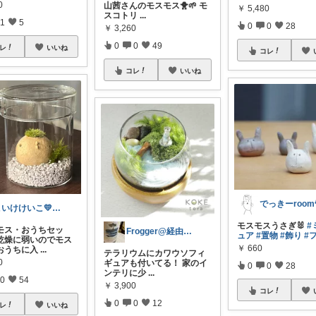
0
山茜さんのモスモス🐥🌱 モ
￥
5,480
スコトリ
...
1
5
0
0
28
￥
3,260
0
0
49
レ
いいね
コレ
コレ
いいね
でっきーroom
こいけけいこ💛いつもありがとう💛
モスモスうさぎ🐰
#
モス・おうちセッ
Frogger@経由感謝感激！
ュア
#置物
#飾り
#
乾燥に弱いのでモス
￥
660
おうちに入
...
テラリウムにカワウソフィ
0
ギュアも付いてる！ 家のイ
0
0
28
ンテリに少
...
0
54
￥
3,900
コレ
0
0
12
レ
いいね