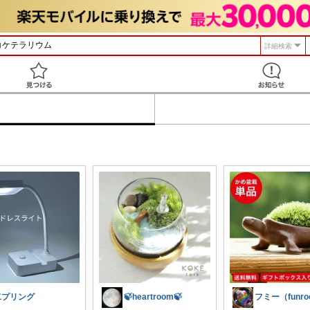
詳細検索
見つける
二プリング
🍃heartroom🍃