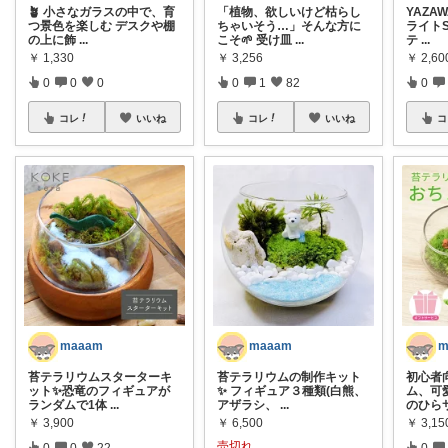
🪴 小さなガラスの中で、育
「植物、欲しいけど枯らし
YAZA
つ景色を楽しむ デスクや棚
ちゃいそう…」そんな方に
ライトS
の上に飾
...
こそ🌱 受け皿
...
テ
...
￥
1,330
￥
3,256
￥
2,60
0
0
0
0
1
82
0
コレ
いいね
コレ
いいね
コ
maaam
maaam
m
苔テラリウムスターターキ
苔テラリウムの制作キット
初心者
ット✨恐竜のフィギュアが
✨ フィギュア３種類(白熊、
ム、可愛
ランダムで1体
...
アザラシ、
...
のひら
￥
3,900
￥
6,500
￥
3,1
売切れ
0
0
22
0