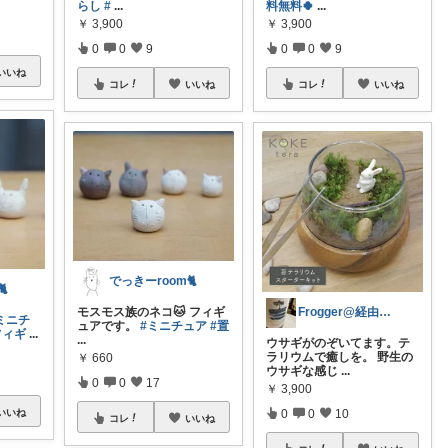
らし
#
...
料無料🍀
...
￥
3,900
￥
3,900
0
0
9
0
0
9
いいね
コレ
いいね
コレ
いいね
でっきーroom🐈

モスモス族のネコ🐱 フィギ
Frogger@経由感謝感激！
ミニチ
ュアです。
#ミニチュア
#置
フィギ
...
...
ウサギがのぞいてます。テ
ラリウムで癒しを。 野生の
￥
660
ウサギな感じ
...
0
0
17
￥
3,900
いいね
0
0
10
コレ
いいね