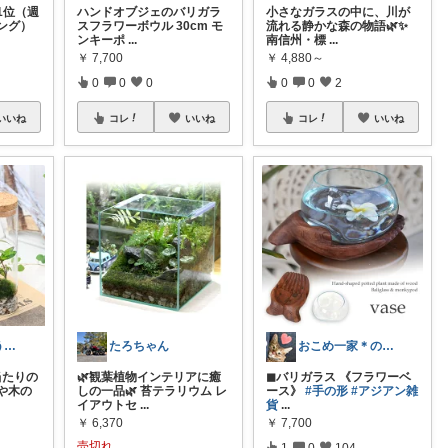
1位（週
ハンドオブジェのバリガラ
小さなガラスの中に、川が
ング）
スフラワーボウル 30cm モ
流れる静かな森の物語🌿✨
ンキーポ
...
南信州・標
...
￥
7,700
￥
4,880～
0
0
0
0
0
2
いいね
コレ
いいね
コレ
いいね
しぜんのまほう｜暮らしの分かち合い
たろちゃん
おこめ一家＊のんびり復帰🏖️
当たりの
🌿観葉植物インテリアに癒
◼︎バリガラス 《フラワーベ
や木の
しの一品🌿 苔テラリウム レ
ース》
#手の形
#アジアン雑
イアウトセ
...
貨
...
￥
6,370
￥
7,700
売切れ
1
0
104