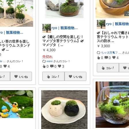
r
ryo｜観葉植物があるシンプルライフ
ryo｜観葉植物があるシンプルライフ
🌿【おしゃれで癒さ
🌿【癒しの空間を楽しむ！
苔テラリウム キット】
マメヅタ苔テラリウム】🌿
スの防水
...
美しい苔の世界を楽し
マメヅタ（
...
テラリウム スタンド
￥
3,900
】🌿
...
￥
4,300
ちゃ太郎🐈フ
...
さん
0
売切れ
0
0
4
le
...
さんのコレ！
mimi
さんのコレ！
0
4
0
0
3
コレ
レ
いいね
コレ
いいね