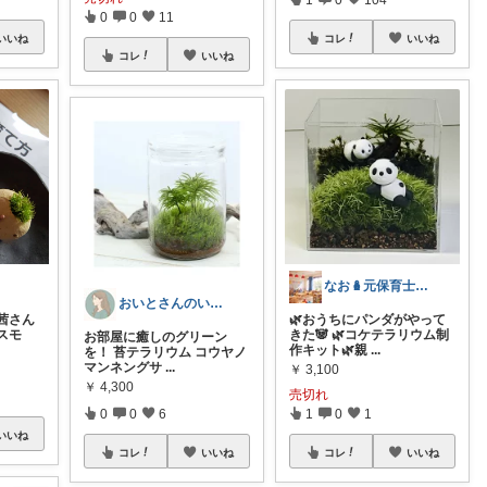
0
0
11
いいね
コレ
いいね
コレ
いいね
なお🪆元保育士が選ぶ🌱こども日和🪴
おいとさんのいとおかしな日常
茜さん
🌿おうちにパンダがやって
スモ
きた🐼 🌿コケテラリウム制
お部屋に癒しのグリーン
作キット🌿親
...
を！ 苔テラリウム コウヤノ
マンネングサ
...
￥
3,100
￥
4,300
売切れ
0
0
6
1
0
1
いいね
コレ
いいね
コレ
いいね