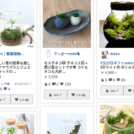
ryo｜観葉植物があるシンプルライフ
でっきーroom🐈
masa
美しい苔の世界を楽し
モス子ネコ🐱 子ネコ２匹＋
#父の日ギフトselecti
ヤマウズラとジュエ
受け皿セットです🦚 コケも
EDライト付 ボトル
キッドの
...
ネコも大好
...
￥
4,980～
0
￥
3,256
0
0
88
ん🐻
...
さんのコレ！
0
2
158
0
4
コレ
コレ
いいね
レ
いいね