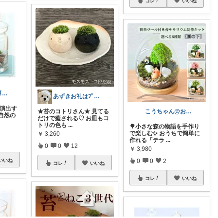
コレ
いいね
くまさん🐻👗🪑🛋️ 🍽️🍰
あずきお礼はﾌﾟﾛﾌにて🐢💦
を演出す
★苔のコトリさん★ 見てる
こうちゃん@お気に入り
自然の
だけで癒される♡ お皿もコ
トリの色も
...
🌳小さな森の物語を手作り
で楽しむ✨ おうちで簡単に
￥
3,260
作れる「テラ
...
0
0
12
￥
3,980
いいね
0
0
2
コレ
いいね
コレ
いいね