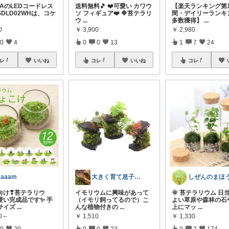
WAのLEDコードレス
送料無料🎵 ❤️可愛い カワウ
【楽天ランキング第
DLD02WHは、コケ
ソ フィギュア❤️ 🔷苔テラリ
間・デイリーランキ
ウ
...
多数獲得】
...
0
￥
3,900
￥
2,980
0
4
0
0
13
1
7
24
レ
いいね
コレ
いいね
コレ
aaam
大きく育て息子達🦎ゆる無添加🌱✨
向け❣苔テラリウ
イモリウムに興味があって
🌞 苔テラリウム 日
い完成品です✨️ 手
（イモリ飼ってるので）こ
よい草原や森林の石
サイズ
...
んな植物付きの
...
上にマッ
...
50～
￥
1,510
￥
1,330
0
20
0
0
23
0
2
174