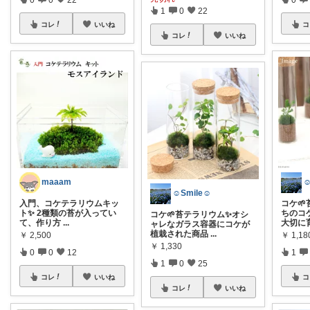
1
0
22
コレ
いいね
コ
コレ
いいね
maaam
☺
☺︎Smile☺︎
入門、コケテラリウムキッ
コケ
ト✨️ 2種類の苔が入ってい
ちのコ
コケ🌱苔テラリウム✨オシ
て、作り方
...
大切に
ャレなガラス容器にコケが
植栽された商品
...
￥
2,500
￥
1,18
￥
1,330
0
0
12
1
1
0
25
コレ
いいね
コ
コレ
いいね