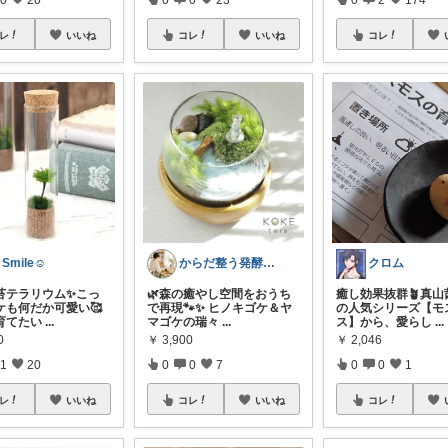
レ
いいね
コレ
いいね
コレ
︎Smile☺︎
からだ整う発酵台所
クロム
苔テラリウム✨こっ
🌿森の癒やし空間をおうち
癒し効果抜群🪴真山
ケも何だか可愛い🥰
で再現🐾✨ ヒノキゴケ＆ヤ
の人気シリーズ【モ
育てたい
...
マゴケの瑞々
...
ス】から、愛らし
...
0
￥
3,900
￥
2,046
1
20
0
0
7
0
0
1
レ
いいね
コレ
いいね
コレ