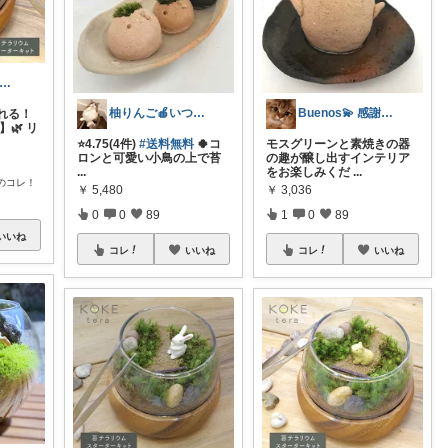
yo｜観葉植物があるシンプルライフ
柚りんご🍎いつもありがとう🥹✨
Buenos💫 感謝です🌠
れる！
🌿 リ
⭐️4.75(4件)
#送料無料
🍀コ
モスグリーンと素焼きの器
ロンと可愛い小鳥の上で苔
の趣が醸し出すインテリア
...
をお楽しみくだ
...
のコレ！
￥
5,480
￥
3,036
0
0
89
1
0
89
いいね
コレ
いいね
コレ
いいね