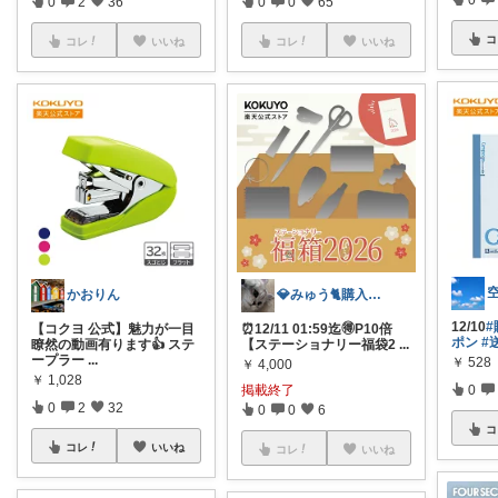
0
2
36
0
0
65
コ
コレ
いいね
コレ
いいね
かおりん
💎みゅう🐈購入感謝(❀ᴗ͈ˬᴗ͈)⁾
12/10
#
【コクヨ 公式】魅力が一目
⏰12/11 01:59迄🉐P10倍
ポン
#
瞭然の動画有ります👍 ステ
【ステーショナリー福袋2
...
ープラー
...
￥
528
￥
4,000
￥
1,028
掲載終了
0
0
2
32
0
0
6
コ
コレ
いいね
コレ
いいね