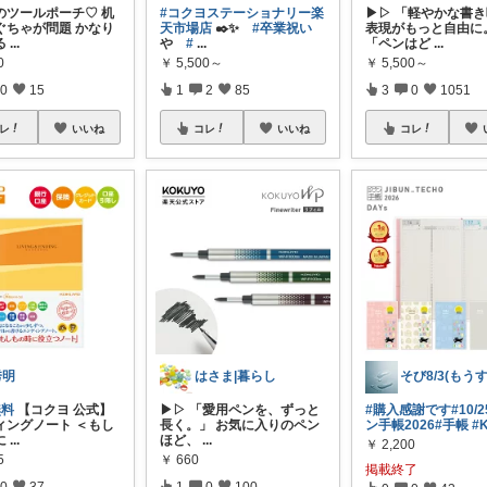
のツールポーチ♡ 机
#コクヨステーショナリー楽
▶▷ 「軽やかな書
ぐちゃが問題 かなり
天市場店
✒️✨
#卒業祝い
表現がもっと自由に
る
...
や
#
...
「ペンはど
...
0
￥
5,500～
￥
5,500～
0
15
1
2
85
3
0
1051
レ
いいね
コレ
いいね
コレ
秀明
はさま|暮らし
無料
【コクヨ 公式】
▶▷ 「愛用ペンを、ずっと
#購入感謝です
#10/2
ィングノート ＜もし
長く。」 お気に入りのペン
ン手帳2026
#手帳
#
に
...
ほど、
...
￥
2,200
5
￥
660
掲載終了
0
37
1
0
100