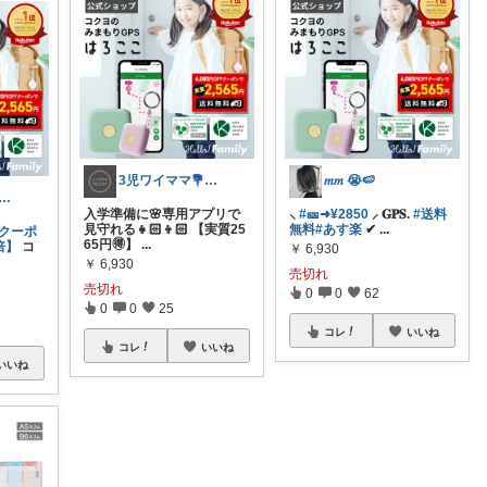
3児ワイママ💐バタバタでも回る暮らし✨
𝑚𝑚 😭🍉
ﾗﾒﾙ🧡ママのかわいい×ラク育児✼
入学準備に🌸専用アプリで
⸜
#🎫➜¥2850
⸝ 𝐆𝐏𝐒.
#送料
見守れる👧🏻👦🏻 【実質25
無料
#あす楽
✔︎
...
！クーポ
65円🉐】
...
倍】
コ
￥
6,930
￥
6,930
売切れ
売切れ
0
0
62
0
0
25
コレ
いいね
コレ
いいね
いいね