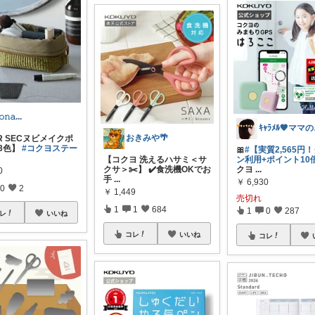
𝚘𝚗𝚊...
ｷｬ
おきみや🌴
R SECヌビメイクポ
3色】
#コクヨステー
🎀
#【実質2,565円
【コクヨ 洗えるハサミ＜サ
ン利用+ポイント10
クサ＞✂️】 ✔️食洗機OKでお
クヨ
...
0
手
...
￥
6,930
0
2
￥
1,449
売切れ
1
1
684
1
0
287
レ
いいね
コレ
いいね
コレ