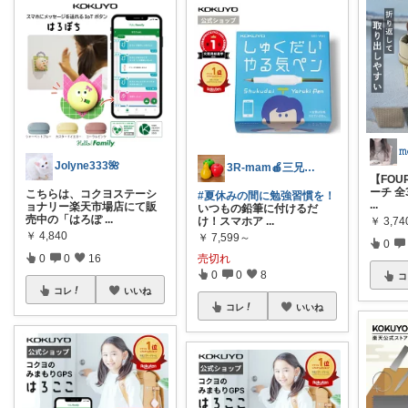
𝚖
Jolyne333🌺
3R-mam🍎三兄弟母
【FOU
ーチ 全
こちらは、コクヨステーシ
#夏休みの間に勉強習慣を！
...
ョナリー楽天市場店にて販
いつもの鉛筆に付けるだ
売中の「はろぽ
...
け！スマホア
...
￥
3,74
￥
4,840
￥
7,599～
0
0
0
16
売切れ
0
0
8
コ
コレ
いいね
コレ
いいね