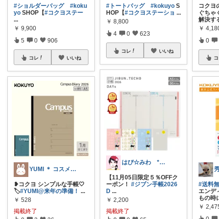
#ショルダーバッグ
#koku
#トートバッグ
#kokuyo
S
コクヨ
yo
SHOP【
#コクヨステー
HOP【
#コクヨステーショ
...
ぐちゃ
...
解決す
￥
8,800
￥
9,900
￥
4,18
4
0
623
5
0
906
0
コレ
いいね
コレ
いいね
コ
はぴ☆みわ *美容と健康・時短＆キッズ*
YUMI ＊ コスメと暮らし🌱
【11月05日限定５％OFFク
❥︎コクヨ シンプルな手帳🤍
ーポン！
#ジブン手帳2026
#送料
🏷️
#YUMI@来年の準備！
...
D
...
エンデ
もの時
￥
528
￥
2,200
￥
2,47
掲載終了
掲載終了
0