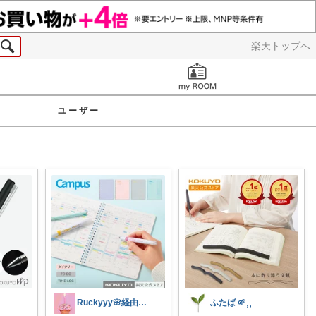
楽天トップへ
お知らせ
ユーザー
Ruckyyy🌸経由感謝🙇‍♀️✨
ふたば 🌱⸒⸒