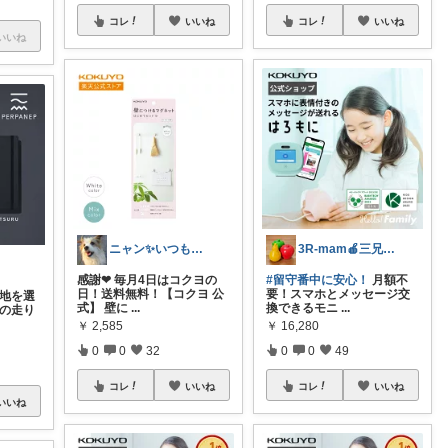
コレ
いいね
コレ
いいね
いいね
ニャン✨いつも感謝です๓´͈ ˘ `͈๓
3R-mam🍎三兄弟母
感謝❤ 毎月4日はコクヨの
#留守番中に安心！
月額不
日！送料無料！【コクヨ 公
要！スマホとメッセージ交
心地を選
式】 壁に
...
換できるモニ
...
ンの走り
￥
2,585
￥
16,280
0
0
32
0
0
49
コレ
いいね
コレ
いいね
いいね