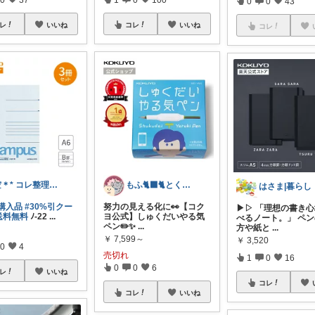
0
0
43
レ
いいね
コレ
いいね
コレ
空＊* コレ整理→投稿順バラバラに💦
もふ🐈‍⬛🐈とくらし🌿
はさま|暮らし
購入品
#30%引クー
努力の見える化に👀【コク
▶▷ 「理想の書き
送料無料
ﾉ-22
...
ヨ公式】しゅくだいやる気
べるノート。」 ペ
ペン✏️✨
...
方や紙と
...
￥
7,599～
￥
3,520
0
4
売切れ
1
0
16
0
0
6
レ
いいね
コレ
コレ
いいね