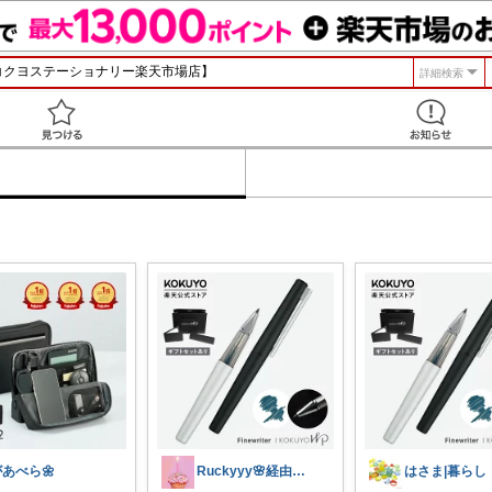
詳細検索
見つける
があべら🌼
Ruckyyy🌸経由感謝🙇‍♀️✨
はさま|暮らし