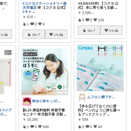
き味で、
#コクヨステーショナリー楽
⭐️4.84(145件) 【コクヨ 公
。」
天市場店
🌸 【コクヨ 公式】
式】 本に寄り添う文鎮
...
#キャ
...
￥
2,585～
￥
616～
0
0
106
1
0
6
コレ
いいね
いいね
コレ
いいね
ムフロン🎁プチプラ・セール・マンガ好き
そび8/3(もうすぐ暑いマラソン開幕
🌸ゆり🌸キッズ/ベビー/スイーツ/猫
【本を広げておくのに便
5
#ジブ
🎖️4.25 🎁送料無料 🌸留守番
利】ペンのように持ち運べ
KO
...
モニター 🌸月額不要 月額
...
るブッククリップ
...
￥
16,280
￥
594
1
0
648
0
0
44