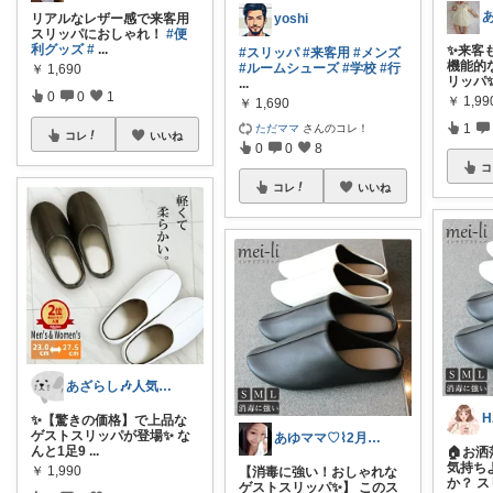
yoshi
リアルなレザー感で来客用
スリッパにおしゃれ！
#便
利グッズ
#
...
✨来客
#スリッパ
#来客用
#メンズ
機能的
#ルームシューズ
#学校
#行
￥
1,690
リッパ✨
...
0
0
1
￥
1,99
￥
1,690
1
ただママ
さんのコレ！
コレ
いいね
0
0
8
コ
コレ
いいね
あざらし🎶人気商品はこちら🔍
H
✨【驚きの価格】で上品な
ゲストスリッパが登場✨ な
あゆママ♡⌇2月もお願いします
んと1足9
...
🏠お
気持ち
￥
1,990
【消毒に強い！おしゃれな
か？ 
ゲストスリッパ✨】 このス