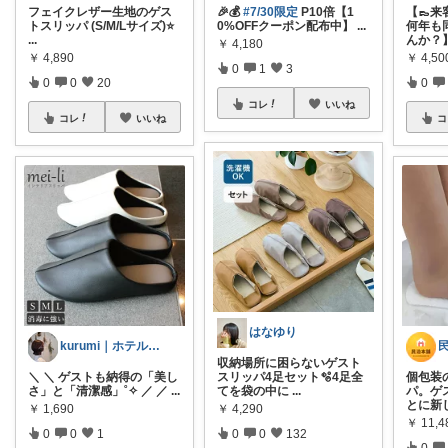
フェイクレザー生地のゲス
🎉💰
#7/30限定
P10倍【1
【👞
トスリッパ (S/M/Lサイズ)⭐️
0%OFFクーポン配布中】
...
何年も
...
んか？
￥
4,180
￥
4,890
￥
4,50
0
1
3
0
0
20
0
コレ
いいね
コレ
いいね
コ
はなゆり
kurumi｜ホテルライクに整える
収納場所に困らないゲスト
​＼ ＼ ゲストも納得の「美し
スリッパ4足セット🫧4足全
個包装
さ」と「清潔感」˚✧ ／ ／
...
てを袋の中に
...
パ。ゲ
とに新
￥
1,690
￥
4,290
￥
11,4
0
0
1
0
0
132
0