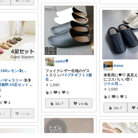
レ
いいね
samo💐
masa
🍋180レモン🍋(´∀｀*)
フェイクレザー生地のゲス
トスリッパ
#プチギフト
#新
来客用に🖤🤍 高見
生
...
にコスパいい🥺
ッパギャラリー
🍋🍋
ジナル写
...
料無料
#4足セット
...
￥
1,690
￥
1,690
0
0
0
0
0
0
3
了
0
4
コレ
いいね
コレ
レ
いいね