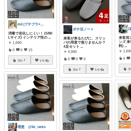
mii |プチプラ×子ども服
ポチ活ノート
消毒で劣化しにくい！ (S/M/
Lサイズ) インテリア性の
...
来客用
来客が来るたびに、スリッ
ンズ 来
パの用意で焦りませんか？
￥
1,690
料)
...
4足セット
...
0
0
15
￥
1,69
￥
4,990
0
0
0
0
コレ
いいね
コ
コレ
いいね
理恵 @lie_neko