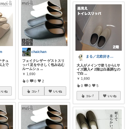
om
chaichan
まる／北欧好きワンオペママ
ナチュ
フェイクレザー ゲストスリ
以上で
ッパ 足をやさしく包み込む
大人がメインで使うからLサ
ルームシュ
...
イズ購入✔︎ 2階は白基調なの
で白
...
￥
1,690
￥
1,690
0
0
2
0
0
5
いいね
コレ
いいね
コレ
いいね