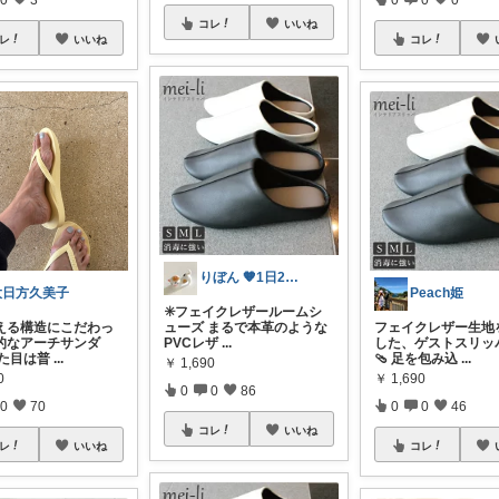
コレ
いいね
コレ
レ
いいね
りぼん 🧡1日2日5日感謝です🫶
Peach姫
大日方久美子
✳️フェイクレザールームシ
ューズ まるで本革のような
フェイクレザー生地
える構造にこだわっ
PVCレザ
...
した、ゲストスリッ
的なアーチサンダ
🩴 足を包み込
...
見た目は普
...
￥
1,690
￥
1,690
0
0
0
86
0
0
46
0
70
コレ
いいね
コレ
レ
いいね