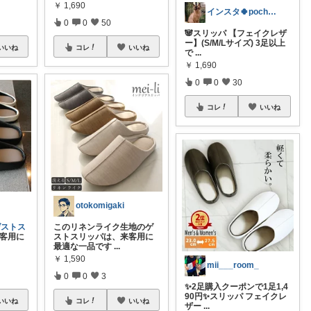
￥
1,690
インスタ🍀pochakos.mammy
0
0
50
🐼スリッパ 【フェイクレザ
ー】(S/M/Lサイズ) 3足以上
いいね
コレ
いいね
で
...
￥
1,690
0
0
30
コレ
いいね
otokomigaki
ゲストス
このリネンライク生地のゲ
客用に
ストスリッパは、来客用に
最適な一品です
...
￥
1,590
mii___room_
0
0
3
✨2足購入クーポンで1足1,4
90円✨スリッパ フェイクレ
いいね
コレ
いいね
ザー
...