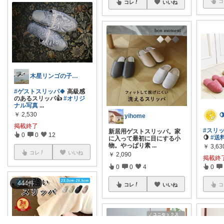
コ
コレ
いいね
木星リンゴの子@ダイヤモンド会員💎
#ゲストスリッパ🍀
高級感
のあるスリッパ👍
#オリジ
ナル写真
...
￥
2,530
yihome
掲載終了
#スリ
新居用ゲストスリッパ。家
0
0
12
🍋
#送
に入って最初に目にする小
物。やっぱり素
...
￥
3,63
コレ
いいね
￥
2,090
掲載終
0
0
4
0
444
件
コレ
いいね
コ