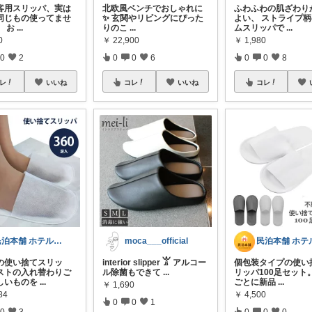
北欧風ベンチでおしゃれに
ふわふわの肌ざわり
来客用スリッパ、実は
✨ 玄関やリビングにぴった
よい、 ストライプ
同じもの使ってませ
りのこ
...
ムスリッパで
...
】 お
...
￥
22,900
￥
1,980
0
0
0
6
0
0
8
0
2
コレ
いいね
コレ
レ
いいね
moca___official
民泊本舗 ホテルライク・インテリア・雑貨
interior slipper 𓀠 アルコー
個包装タイプの使い
の使い捨てスリッ
ル除菌もできて
...
リッパ100足セット
ストの入れ替わりご
ごとに新品
...
しいものを
...
￥
1,690
￥
4,500
84
0
0
1
0
0
0
0
3