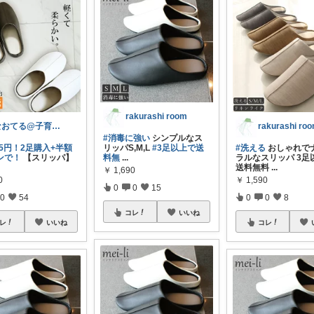
rakurashi room
rakurashi ro
なおてる@子育て共働き いつもTHX🙏
#消毒に強い
シンプルなス
リッパS,M,L
#3足以上で送
#洗える
おしゃれで
95円！2足購入+半額
料無
...
ラルなスリッパ 3足
ンで！
【スリッパ】
送料無料
...
￥
1,690
￥
1,590
0
0
0
15
0
0
8
0
54
コレ
いいね
コレ
レ
いいね