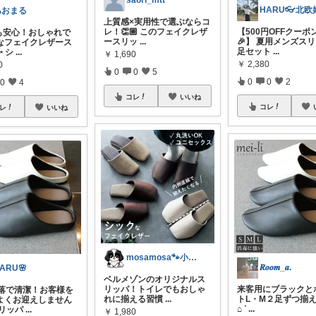
saori_mtt
HARU👓北欧
あおまる
上質感×実用性で選ぶならコ
レ！👏🏼 このフェイクレザ
【500円OFFクーポ
も安心！おしゃれで
ースリッ
...
🎉】 夏用メンズスリ
なフェイクレザース
足セット
...
 シ
...
￥
1,690
￥
2,380
0
0
0
5
0
0
2
0
4
コレ
いいね
コレ
レ
いいね
mosamosa🐾小さめバッグの日々✨
𝑹𝒐𝒐𝒎_𝒂.
ARU🌸
ベルメゾンのオリジナルス
リッパ！トイレでもおしゃ
来客用にブラックと
洒落で清潔！お客様を
れに揃える習慣
...
トL・M２足ずつ揃
よくお迎えしません
⌂ ᐝ
...
スリッパ
...
￥
1,980