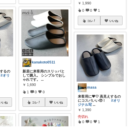
￥
1,990
0
0
1
コレ
いいね
kanakoto0511
えするの
新居に来客用のスリッパと
！
#オリ
して購入。 シンプルでおし
ゃれです。
...
￥
1,690
masa
1
0
0
来客用に🖤🤍 高見えするの
にコスパいい🥺！
#オリ
いいね
コレ
いいね
ジナル写
...
￥
1,390
売切れ
0
0
1