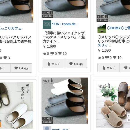
SUN | room design
ほっこりカフェ
「消毒に強いフェイクレザ
ーのゲストスリッパ」 ○ 魅
〇スリッパ〇 シン
スリッパ スリッパ メ
力ポイン
...
リッパ︎🤍学校行事
客 (3足以上で送料無
スリッ
...
￥
1,690
￥
1,690
0
0
0
10
0
0
10
0
3
コレ
いいね
コレ
レ
いいね