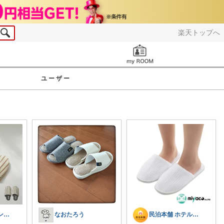
楽天トップへ
お知らせ
ユーザー
こより|北欧シンプル淡色大好き保育士
なおたろう
民泊本舗 ホテルライク・インテリア・雑貨