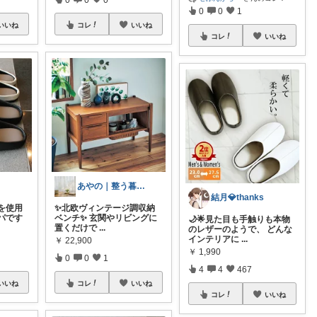
0
0
1
いいね
コレ
いいね
コレ
いいね
あやの｜整う暮らしROOM
結月💎thanks
を使用
✨北欧ヴィンテージ調収納
パです
ベンチ✨ 玄関やリビングに
🌙🌟見た目も手触りも本物
置くだけで
...
のレザーのようで、 どんな
インテリアに
...
￥
22,900
￥
1,990
0
0
1
4
4
467
いいね
コレ
いいね
コレ
いいね