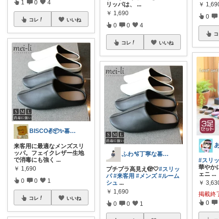
1
0
4
リッパは、
...
￥
1,69
￥
1,690
0
コレ
いいね
0
0
4
コ
コレ
いいね
BISCO✌️📦✨暮らしの道具と服
来客用に最適なメンズスリ
ッパ。フェイクレザー生地
ふわ🫧丁寧な暮らしに憧れるママ
で消毒にも強く
...
#スリ
華やか
￥
1,690
プチプラ高見え🫣🤍
#スリッ
ェニ
...
パ
#来客用
#メンズ
#ルーム
0
0
1
シュ
...
￥
3,63
￥
1,690
掲載終
コレ
いいね
0
0
0
1