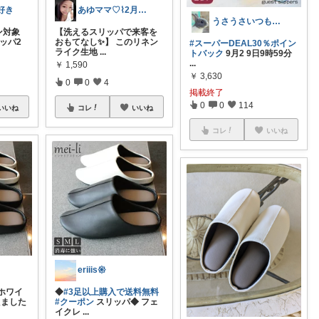
好き
あゆママ♡⌇2月もお願いします
うさうさいつもご訪問ありがとうです🐰✨
ン対象
【洗えるスリッパで来客を
ッパ2
おもてなし✨】 このリネン
#スーパーDEAL30％ポイン
ライク生地
...
トバック
9月2 9日9時59分
...
￥
1,590
￥
3,630
0
0
4
掲載終了
0
0
114
いいね
コレ
いいね
コレ
いいね
eriiis𑁍
ホワイ
◆
#3足以上購入で送料無料
えました
#クーポン
スリッパ◆ フェ
イクレ
...