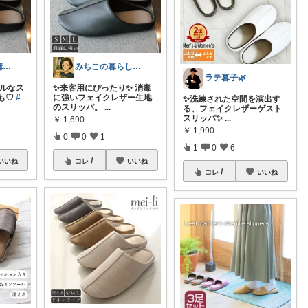
⚪HOMY⚪ご購入ありがとう♡感謝𓅯
みちこの暮らし日和🌿
ラテ暮子🌿
プルなス
✨来客用にぴったり✨ 消毒
にも♡
#
に強いフェイクレザー生地
✨洗練された空間を演出す
のスリッパ。
...
る、フェイクレザーゲスト
スリッパ✨
...
￥
1,690
￥
1,990
0
0
1
1
0
6
いいね
コレ
いいね
コレ
いいね