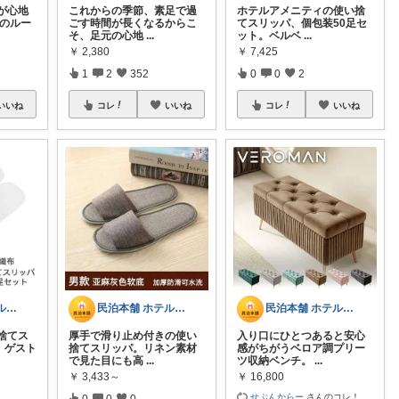
が心地
これからの季節、素足で過
ホテルアメニティの使い捨
柄のルー
ごす時間が長くなるからこ
てスリッパ、個包装50足セ
そ、足元の心地
...
ット。ベルベ
...
￥
2,380
￥
7,425
1
2
352
0
0
2
いいね
コレ
いいね
コレ
いいね
民泊本舗 ホテルライク・インテリア・雑貨
民泊本舗 ホテルライク・インテリア・雑貨
民泊本舗 ホテルライク・インテリア・雑貨
捨てス
厚手で滑り止め付きの使い
入り口にひとつあると安心
。ゲスト
捨てスリッパ。リネン素材
感がちがうベロア調プリー
で見た目にも高
...
ツ収納ベンチ。
...
￥
3,433～
￥
16,800
せぶんからー
さんのコレ！
0
0
0