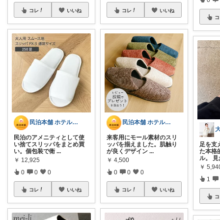
コレ
いいね
コレ
いいね
コ
民泊本舗 ホテルライク・インテリア・雑貨
民泊本舗 ホテルライク・インテリア・雑貨
民泊のアメニティとして使
来客用にモール素材のスリ
い捨てスリッパをまとめ買
ッパを揃えました。肌触り
足を支
い。個包装で衛
...
が良くデザイン
...
た本格
ル。 
￥
12,925
￥
4,500
￥
5,94
0
0
0
0
0
0
1
コレ
いいね
コレ
いいね
コ