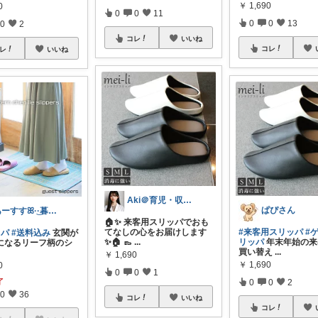
￥
1,690
0
0
0
11
0
0
13
0
2
コレ
いいね
コレ
レ
いいね
Aki＠育児・収納・ガジェット
ぱぴさん
あーすすꕤ︎︎·͜·暮らし・家計・受験
🏠✨ 来客用スリッパでおも
てなしの心をお届けします
#来客用スリッパ
#
ッパ
#送料込み
玄関が
✨🏠 👞
...
リッパ
年末年始の来
になるリーフ柄のシ
買い替え
...
￥
1,690
￥
1,690
0
0
0
1
了
0
0
2
0
36
コレ
いいね
コレ