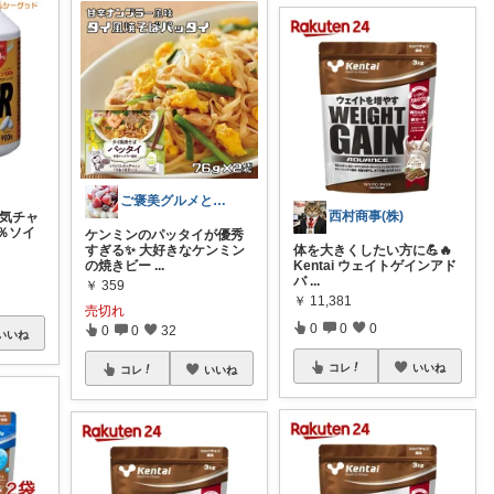
ご褒美グルメと便利キッチン
西村商事(株)
元気チャ
0％ソイ
ケンミンのパッタイが優秀
体を大きくしたい方に💪🔥
すぎる✨ 大好きなケンミン
Kentai ウェイトゲインアド
の焼きビー
...
バ
...
￥
359
￥
11,381
売切れ
0
0
0
0
0
32
いいね
コレ
いいね
コレ
いいね