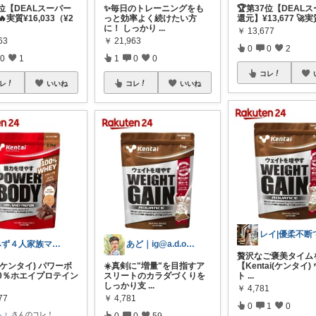
2位【DEALスーパー
✨毎日のトレーニングをも
🏆第37位【DEAL
実質¥16,033（¥2
っと効率よく続けたい方
還元】¥13,677 🚀実
に！ しっかり
...
￥
13,677
63
￥
21,963
0
0
2
0
1
1
0
0
コレ
レ
いいね
コレ
いいね
みず４人家族ママ★３０代子育て奮闘中🙆
あど｜ig@a.d.o_protein
贅沢なご褒美タイム
ai(ケンタイ) パワーボ
☀️真剣に"増量"を目指すア
【Kentai(ケンタイ)
00％ホエイプロテイン
スリートのカラダづくりを
ト
...
しっかり支
...
￥
4,781
77
￥
4,781
0
1
0
ちょ
さんのコレ！
0
0
59