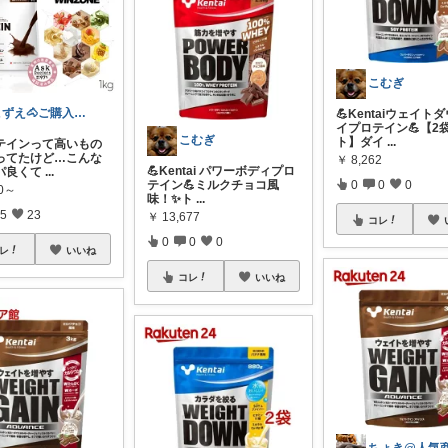
こむぎ
こずえ🐴ご購入ありがとうございます✨
💪Kentaiウェイト
イプロテイン💪【2
こむぎ
ト】ダイ
...
テインって高いもの
ってたけど…こんな
￥
8,262
💪Kentai パワーボディプロ
パ良くて
...
0
0
0
テイン💪ミルクチョコ風
80～
味！✨ト
...
5
23
￥
13,677
コレ
0
0
0
レ
いいね
コレ
いいね