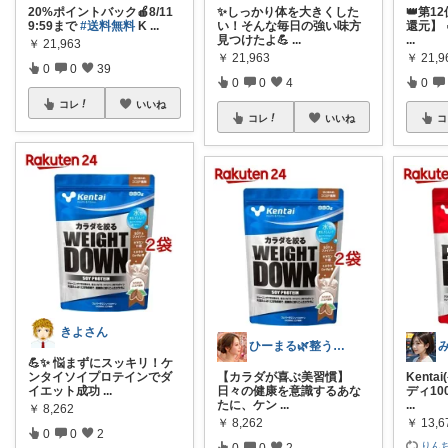
20%ポイントバック🍎8/11
✨しっかり体を大きくした
👑第1
9:59まで
#送料無料
K
...
い！そんな毎日の強い味方
還元】 
見つけたよ💪
...
...
￥
21,963
￥
21,963
￥
21,9
0
0
39
0
0
4
0
コレ
いいね
コレ
いいね
コ
きよさん
ひーまる🌿整う暮らしと成分美容
💪✨ 悩まずにスッキリ！ケ
ンタイソイプロテインでダ
【カラダが喜ぶ美習慣】
Kent
イエット成功
...
日々の健康を意識するあな
ディ1
たに、ケン
...
...
￥
8,262
￥
8,262
￥
13,6
0
0
2
りん
0
0
2