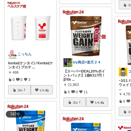
コ
こっちん
ivy商店×楽天２４
kentai(ケンタイ) / Kentai(ケ
ンタイ) プロテ
...
【スーパーDEAL20%ポイ
￥
496
ントバック】1袋6317円！
計6k
...
0
0
3
~3/11
￥
21,963
ウェイ
...
コレ
いいね
0
0
11
￥
4,78
0
コレ
いいね
コ
747
件