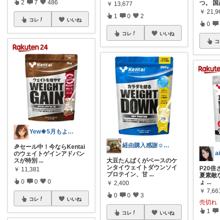
2
7
486
つ。 
￥
13,677
￥
21,9
1
0
2
コレ
いいね
0
コレ
いいね
コ
Yew🍀5月もよろしく♪
経由購入感謝☺️穏やかママ☃️
🎉セール中！今ならKentai
のウェイトゲインアドバン
スが特別
...
大豆たんぱくがベースのケ
ンタイウェイトダウンソイ
P20倍
￥
11,381
プロテイン、甘
...
夏素敵
0
0
0
ょ
...
￥
2,400
￥
7,66
0
0
3
コレ
いいね
売切れ
1
コレ
いいね