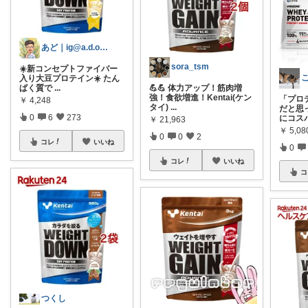
あど｜ig@a.d.o_protein
sora_tsm
☀️新コンセプトファイバー
入り大豆プロテイン☀️ たん
ぱく質で
...
💪💪 体力アップ！筋肉増
強！食欲増進！Kentai(ケン
「プロ
￥
4,248
タイ)
...
だと思
0
6
273
にコス
￥
21,963
￥
5,0
0
0
2
コレ
いいね
0
コレ
いいね
コ
つくし