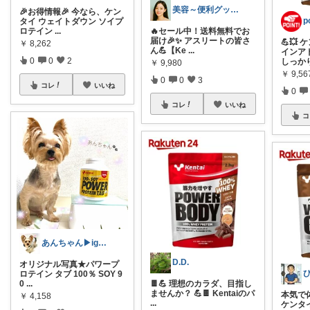
美容～便利グッズメイン✨
🎉お得情報🎉 今なら、ケン
p
タイ ウェイトダウン ソイプ
ロテイン
...
🔥セール中！送料無料でお
届け🎉✨ アスリートの皆さ
💪💥
￥
8,262
ん💪【Ke
...
インア
0
0
2
しっか
￥
9,980
￥
9,56
0
0
3
コレ
いいね
0
コレ
いいね
コ
あんちゃん▶︎ig♔haruan7509
D.D.
オリジナル写真★パワープ
ロテイン タブ 100％ SOY 9
0
...
🍫💪 理想のカラダ、目指し
ませんか？ 💪🍫 Kentaiのパ
本気で
￥
4,158
...
ケンタ