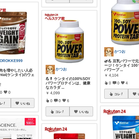
かつお
OROKKE999
🌿💪 豆乳パワーで
ージ！ケンタイ 10
かつお
パワープ
...
 筋肉を増やしたい人必
ntai(ケンタイ)のウェ
￥
4,104
💪💊 ケンタイの100%SOY
0
0
4
パワープロテインは、健康
2
なカラダ
...
0
0
￥
4,099
コレ
0
0
6
レ
いいね
コレ
いいね