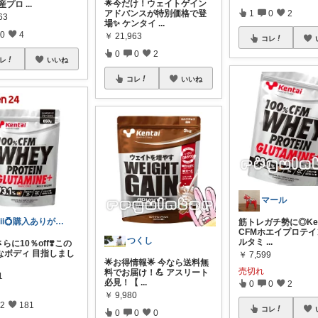
🌟今だけ！ウェイトゲイン
国産プロ
...
1
0
2
アドバンスが特別価格で登
63
場✨ ケンタイ
...
0
4
￥
21,963
コレ
0
0
2
レ
いいね
コレ
いいね
マール
aiii💍購入ありがとうございます☺️
筋トレガチ勢に◎Ken
CFMホエイプロテ
つくし
ルタミ
...
さらに10％off❣️この
なボディ 目指しまし
￥
7,599
🌟お得情報🌟 今なら送料無
売切れ
料でお届け！💪 アスリート
1
必見！【
...
0
0
2
￥
9,980
2
181
コレ
0
0
0