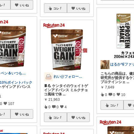
レ
いいね
コレ
いいね
コペン🐧いつもありがとう✨
こちらの商品は、健
れい@フォロー＆経由購入感謝です♪
研究所が提供するケ
プロテインシェ
...
#10%ポイントバック
🍫💪 ケンタイのウェイトゲ
トゲインアドバンス
￥
7,649
インアドバンス ミルクチョ
コ風味で体
...
0
0
10
1
￥
21,963
0
107
コレ
0
0
4
レ
いいね
コレ
いいね