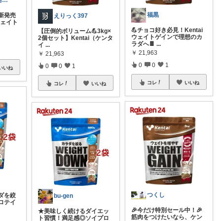
ちょき@人気商品紹介いつも購入ありがとう
福黒
新発売
えりっく397
 ウェイト
💪チョコ好き必見！Kentai
【圧倒的ボリューム💪3kg×
ウェイトゲインで理想のカ
2個セット】Kentai（ケンタ
ラダへ🍫
...
イ
...
￥
21,963
￥
21,963
0
0
1
0
0
1
いいね
コレ
いいね
コレ
いいね
つくし
ダを絞
bu-gen
ロテイ
🎉今だけ特別セール中！🎉
★美味しく続けるダイエッ
筋肉をつけたいなら、ケン
ト習慣！満足感◎ソイプロ