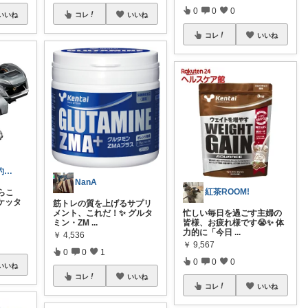
0
0
0
いいね
コレ
いいね
コレ
いいね
釣り歴35年の釣り道具録
NanA
紅茶ROOM!
らこ
ルケッタ
筋トレの質を上げるサプリ
忙しい毎日を過ごす主婦の
メント、これだ！✨ グルタ
皆様、お疲れ様です😭✨ 体
ミン・ZM
...
力的に「今日
...
￥
4,536
￥
9,567
0
0
1
0
0
0
いいね
コレ
いいね
コレ
いいね