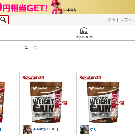
楽天トップへ
お知らせ
ユーザー
[Rank🎀DEAL]毎日コレ@ano
[Rank🎀DEAL]毎日コレ@ano
ゆり