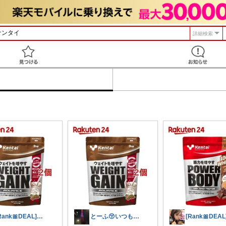
詳細検索
見つける
[Rank🎀DEAL]毎日コレ＠ano
とーふ😚いつもご購入感謝です🙇