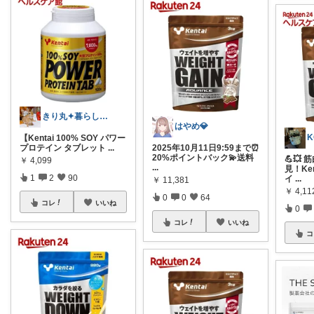
きり丸✦暮らしが整う日用雑貨セレクト🐇
はやめ💎
K
【Kentai 100% SOY パワー
プロテイン タブレット
...
2025年10月11日9:59まで⏰
20%ポイントバック💫送料
💪💥
￥
4,099
...
見！Ke
1
2
90
イ
...
￥
11,381
￥
4,11
0
0
64
コレ
いいね
0
コレ
いいね
コ