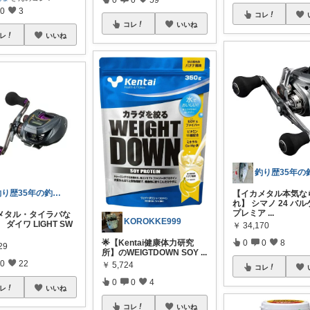
0
3
コレ
コレ
いいね
レ
いいね
釣り歴35年の釣り道具録
【イカメタル本気な
れ】 シマノ 24 バ
プレミア
...
メタル・タイラバな
KOROKKE999
 ダイワ LIGHT SW
￥
34,170
0
0
8
🌟【Kentai健康体力研究
29
所】のWEIGTDOWN SOY
...
0
22
￥
5,724
コレ
0
0
4
レ
いいね
コレ
いいね