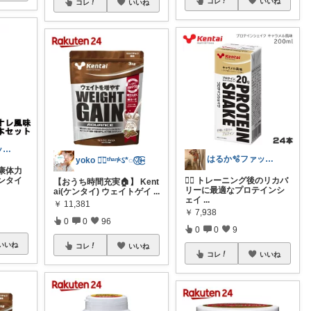
コレ
いいね
コレ
いいね
はるか🫧ファッション・日用品・ヨガ
はるか🫧ファッション・日用品・ヨガ
yoko ◡̈⃝ᵗʱᵃᵑᵏઽ*◌♡⃝⑅⃝
康体力
ンタイ
🏋️‍♀️ トレーニング後のリカバ
【おうち時間充実🏠】 Kent
リーに最適なプロテインシ
ai(ケンタイ) ウェイトゲイ
...
ェイ
...
￥
11,381
￥
7,938
0
0
96
0
0
9
いいね
コレ
いいね
コレ
いいね