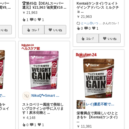
スーパー
🏆第45位【DEALスーパー
Kentai(ケンタイ) ウェイト
質¥9,
...
還元】¥21,963 🚀実質¥16
...
ゲインアドバンス ミルクチ
ョ
...
￥
21,963
￥
21,963
1
0
1
とーふ😚いつ
...
さんのコレ！
0
0
1
いいね
コレ
いいね
コレ
いいね
レイ|優柔不断で選べない🥲
NikuQ🐾Smart Choice
レイ|優柔不断で選べない🥲
を✨
ストロベリー風味で美味し
 ウェイ
いプロテインが手に入りま
す！炭水化物と
...
栄養満点で美味しいひとと
きを✨ 【Kentai(ケンタイ)
￥
4,148
...
0
1
1
￥
11,381