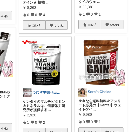
タイのウェ
...
テイン★ 植物
...
￥
11,381
￥
8,262
1
0
1
0
0
4
いいね
コレ
いいね
コレ
いいね
Sora’s Choice
taiの
つむぎ💐掘り出し物探索中📿
イン！グ
🎉今なら送料無料🎉アスリ
ケンタイのマルチビタミン
ート必見の【Kentai】ウェ
＆ミネラルは、健康体力研
イトゲイ
...
究所が提供する
...
￥
9,980
￥
2,926
0
0
1
1
0
2
いいね