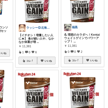
福黒
ダウンソ
ラッシー😊北海道😆
袋セッ
💪 理想のカラダへ！Kentai
【イチオシ！増量したい人
ウェイトゲインでパワーア
に🔥】 食が細い人や、なか
ップ！
...
なか体重が増
...
￥
11,381
￥
11,381
0
0
2
1
0
6
いいね
コレ
いいね
コレ
いいね