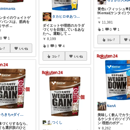
ointmania
黄色いフィッシュ🌟
❗️Kentai(ケンタイ)
タカヒロ＠あつまれどうぶつの森
...
 ケンタイのウェイトゲ
ドバンスは、筋肉を
￥
11,381
ダイエットや理想のカラダ
りサポ
...
1
0
1
づくりを目指しているあな
7
たへ。運動して
...
0
1
￥
8,199
コレ
0
0
4
レ
いいね
コレ
いいね
NanA
ひろきち⭐︎ダイエットのプロ
美味しく飲んでカラ
るケンタイのソイプ
つくし
ン 理想のボデ
...
体づくりするなら、
イも選択肢のひと
￥
8,262