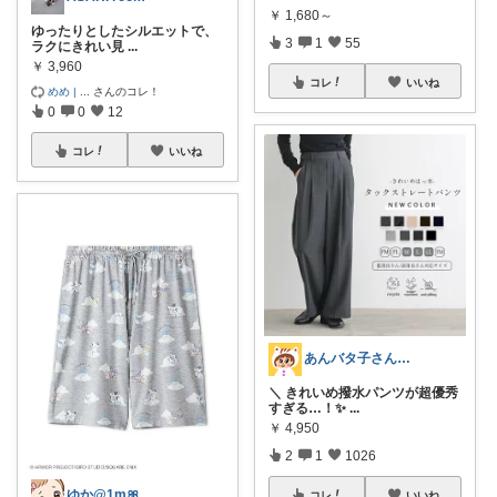
￥
1,680～
ゆったりとしたシルエットで、
3
1
55
ラクにきれい見
...
￥
3,960
コレ
いいね
めめ |
...
さんのコレ！
0
0
12
コレ
いいね
あんバタ子さん🥞🍞
＼ きれいめ撥水パンツが超優秀
すぎる…！✨
...
￥
4,950
2
1
1026
ゆか@1m🎀
コレ
いいね