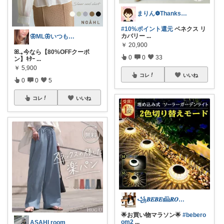
まりん❁Thanks a lot‪ ❤︎
#10%ポイント還元
ベネクス リ
カバリー
...
🦋ML🦋いつもありがとう💓
￥
20,900
ꕤ.｡今なら【80%OFFクーポ
0
0
33
ン】ｷﾀｰ
...
￥
5,900
コレ
いいね
0
0
5
コレ
いいね
꧁𝑩𝑬𝑩𝑬𓊝𝑹𝑶𝑶𝑴꧂
🌟お買い物マラソン🌟
#bebero
om2
...
ASAHI room