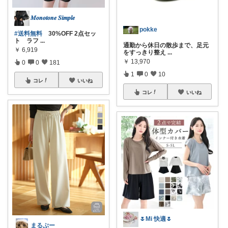
𝑴𝒐𝒏𝒐𝒕𝒐𝒏𝒆 𝑺𝒊𝒎𝒑𝒍𝒆
pokke
#送料無料
30%OFF 2点セッ
ト ラフ
...
通勤から休日の散歩まで、足元
￥
6,919
をすっきり整え
...
￥
13,970
0
0
181
1
0
10
コレ
いいね
コレ
いいね
🌷Mi 快適🌷
まるぷー