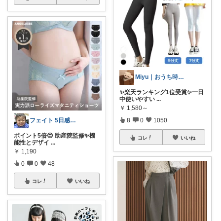
Miyu｜おうち時間の小さな幸せ🌸
✨楽天ランキング1位受賞✨一日
中使いやすい
...
￥
1,580～
8
0
1050
フェイト 5日感謝です😊
ポイント5倍😍 助産院監修✨機
コレ
いいね
能性とデザイ
...
￥
1,190
0
0
48
コレ
いいね