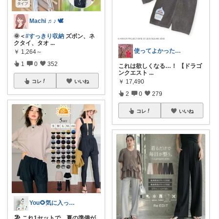
Machi ♬♪ 🕊
🌞＜
#すっきり収納
ズボン、ネ
クタイ、タオ
...
使ってよかった得した!!
￥
1,264～
1
0
352
これは欲しくなる…！ 【ドラゴ
ンクエスト
...
￥
17,490
コレ
いいね
2
0
279
コレ
いいね
You🌻気に入ったもの正直レビュー
🏖 これ1セットで、夏の準備が