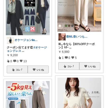
🦋ML🦋いつもありがとう💓
オケージョン𝐢𝐭𝐞𝐦♥
ꕤ.｡今なら【80%OFFクーポ
クーポン出てます👏
#オケージ
ン】ｷﾀｰ
...
ョンドレス
...
￥
6,980
￥
9,200
1
0
5
0
0
13
コレ
いいね
コレ
いいね