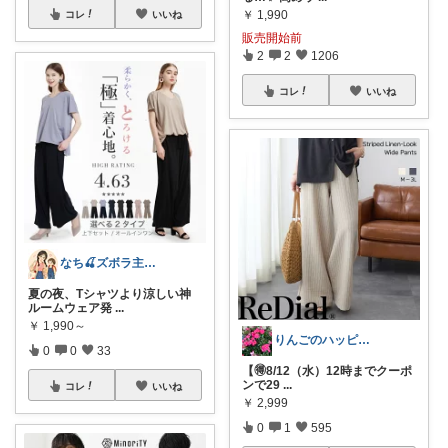
￥
1,990
コレ
いいね
販売開始前
2
2
1206
コレ
いいね
なち🍒ズボラ主婦の日用品メモ
夏の夜、Tシャツより涼しい神
ルームウェア発
...
￥
1,990～
りんごのハッピールーム🍎ご購入に感謝✨
0
0
33
【🉐8/12（水）12時までクーポ
ンで29
...
コレ
いいね
￥
2,999
0
1
595