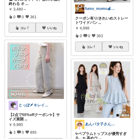
終わる オ
...
fumo_momo🍎いつもありがとう
￥
3,480～
0
0
361
クーポン有り/きれいめストレー
トワイドパン
...
￥
4,998
コレ
いいね
0
0
363
コレ
いいね
とっぽ🪶キレイめカジュアル|服とネイル
【2点で50%offクーポン✨】サ
イズ展開
...
あんバタ子さん🥞🍞
￥
6,980
3
0
895
✨ペプラムトップスが優秀すぎ
る…✨ 高めウ
...