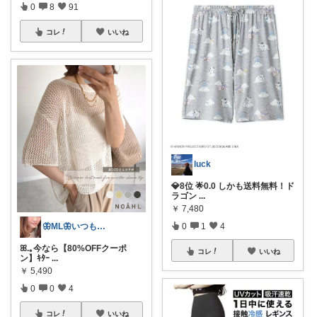
0
8
91
コレ
いいね
luck
💎8位 🌟0.0 しかも送料無料！ド
ラゴン
...
￥
7,480
0
1
4
🦋ML🦋いつもありがとう💓
ꕤ.｡今なら【80%OFFクーポ
コレ
いいね
ン】ｷﾀｰ
...
￥
5,490
0
0
4
コレ
いいね