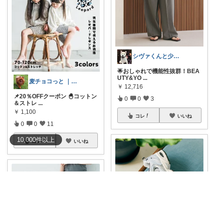
シヴァくんと少佐のROOM
🌟おしゃれで機能性抜群！BEA
UTY&YO
...
麦チョコっと ｜ キッズ＆ベビー 夏
￥
12,716
📌20％OFFクーポン 🐣コットン
0
0
3
＆ストレ
...
￥
1,100
コレ
いいね
0
0
11
10,000
件
以上
コレ
いいね