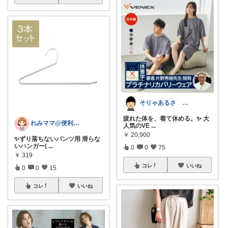
そりゃあるさ X@soryaarusa
疲れた体を、着て休める。✨ 大
れみママ@便利雑貨¸¸kids
人気のVE
...
￥
20,900
✨ずり落ちないパンツ用 滑らな
いハンガー(
...
0
0
75
￥
319
コレ
いいね
0
0
15
コレ
いいね