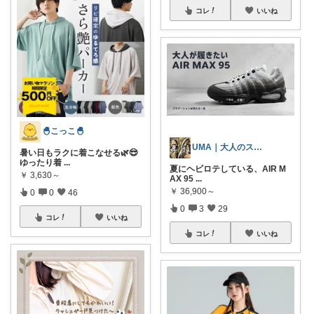
コレ
いいね
🐣こっこ🐣
UMA｜大人のスニーカーと仕事道具
暑い日もラクに着こなせる🌿😎
ゆったり着
...
夏にヘビロテしている、AIR M
￥
3,630～
AX 95
...
￥
36,900～
0
0
46
0
3
29
コレ
いいね
コレ
いいね