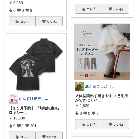
￥
6,980
コレ
いいね
0
0
8
コレ
いいね
麦チョコっと ｜ キッズ＆ベビー 夏
📌体型問わず履きやすい 🐣毛玉
がんすけ🌈推し活×一人暮らし節約ヲタ
ができにくい
...
￥
1,820
【１１月予約】 『無職転生III』
ロキシー
...
0
0
9
￥
16,500
コレ
いいね
0
1
201
コレ
いいね