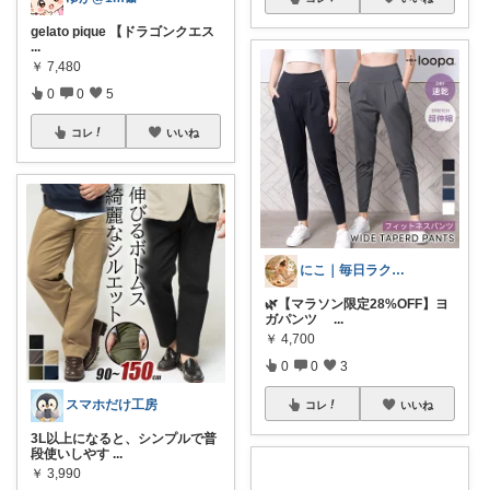
gelato pique 【ドラゴンクエス
...
￥
7,480
0
0
5
コレ
いいね
にこ｜毎日ラクに🍀
🌿【マラソン限定28%OFF】ヨ
ガパンツ
...
￥
4,700
0
0
3
スマホだけ工房
コレ
いいね
3L以上になると、シンプルで普
段使いしやす
...
￥
3,990