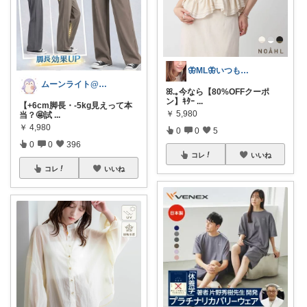
🦋ML🦋いつもありがとう💓
ムーンライト@ファッション
ꕤ.｡今なら【80%OFFクーポ
ン】ｷﾀｰ
...
【+6cm脚長・-5kg見えって本
￥
5,980
当？🤩試
...
￥
4,980
0
0
5
0
0
396
コレ
いいね
コレ
いいね