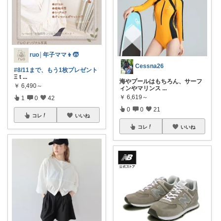
ruo│年子ママ👦🧒
Cessna26
#8/11まで、もう1枚プレゼント
Ξ t
...
海やプールはもちろん、サーフ
￥
6,490～
ィンやマリンス
...
￥
6,619～
1
0
42
0
0
21
コレ
いいね
コレ
いいね