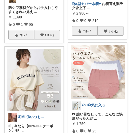
#体型カバー水着♥️
お着替え楽ラ
防シワ素材だからお手入れしや
ク🌼上下
...
すくきれい見え
...
￥
2,980～
￥
1,890
0
0
219
0
1
95
コレ
いいね
コレ
いいね
You🌻気に入ったもの正直レビュー
🩲 縫い目なしって、こんなに快
🦋ML🦋いつもありがとう💓
適だったんだ
...
￥
1,750
ꕤ.｡今なら【80%OFFクーポ
ン】ｷﾀｰ
...
0
0
25