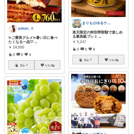
まりも@ゆるケア生活
yakan_☆
楽天限定の特別寄附額で楽しめ
る最高級プレミ
...
✨ご褒美グルメ✨暑い日に食べ
￥
5,247
たくなる一品🤍
...
￥
24,000
0
0
8
0
0
4
コレ
いいね
コレ
いいね