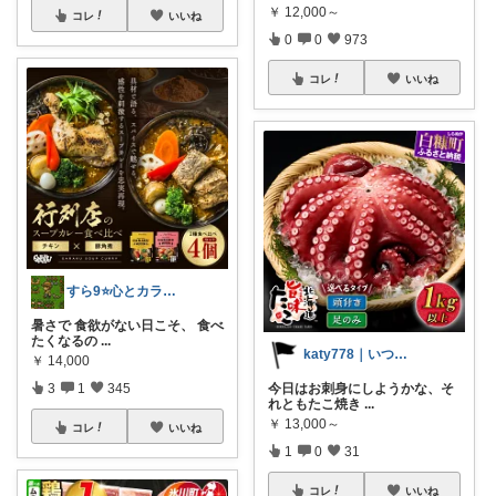
￥
12,000～
コレ
いいね
0
0
973
コレ
いいね
すら9⭐️心とカラダを満たす美味しいもの
暑さで 食欲がない日こそ、 食べ
たくなるの
...
katy778｜いつも有難うございます✨
￥
14,000
3
1
345
今日はお刺身にしようかな、そ
れともたこ焼き
...
￥
13,000～
コレ
いいね
1
0
31
コレ
いいね