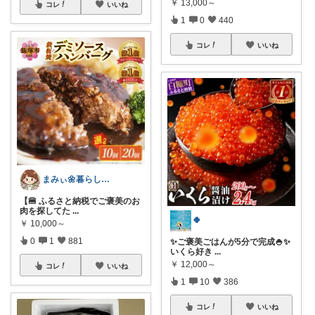
￥
13,000～
コレ
いいね
1
0
440
コレ
いいね
まみぃ🌼暮らしの便利グッズ｜毎日朝コレ
【🍔 ふるさと納税でご褒美のお
肉を探してた
...
🍀
￥
10,000～
0
1
881
✨ご褒美ごはんが5分で完成🍚✨
いくら好き
...
￥
12,000～
コレ
いいね
1
10
386
コレ
いいね