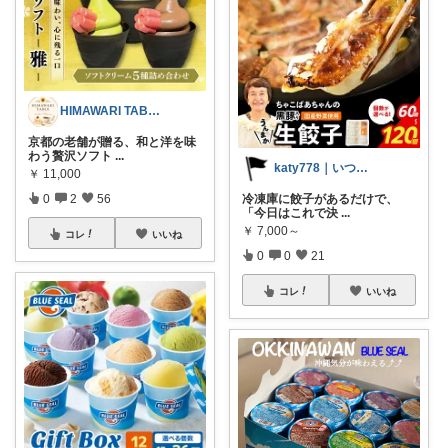
HIMAWARI TABLE🌼
京都の老舗が贈る、和と洋を味
わう贅沢ソフト
...
katy778｜いつも有難うございます✨
￥
11,000
0
2
56
冷凍庫に餃子があるだけで、
「今日はこれで決
...
￥
7,000～
コレ
いいね
0
0
21
コレ
いいね