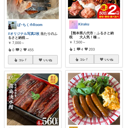
Kiraku
ぱ−ちく🍅Room
【熊本県八代市：ふるさと納
#オリジナル写真2枚
当たりのふ
税 大人気！極
...
るさと納税
...
￥
7,500～
￥
7,000～
1
4
203
0
2
455
コレ
いいね
コレ
いいね