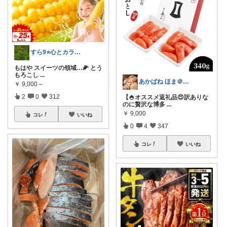
すら9⭐️心とカラダを満たす美味しいもの
もはや スイーツの領域…🌽 とう
もろこし
...
あかばね ほま＠経由購入感謝です❤️
￥
9,000～
2
0
312
【🍚オススメ返礼品😍訳ありな
のに贅沢な博多
...
￥
9,000
コレ
いいね
0
4
347
コレ
いいね