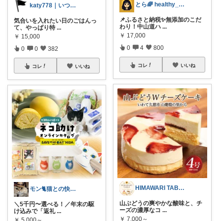
とら🌈 healthy_simple
katy778｜いつも有難うございます✨
📌ふるさと納税✨無添加のこだ
気合いを入れたい日のごはんっ
わり！中山道ハ
...
て、やっぱり特
...
￥
17,000
￥
15,000
0
4
800
0
0
382
コレ
いいね
コレ
いいね
HIMAWARI TABLE🌼
モン🐈猫との快適な暮らし
山ぶどうの爽やかな酸味と、チ
＼5千円〜選べる！／年末の駆
ーズの濃厚なコ
...
け込みで「返礼
...
￥
7,000～
￥
5,000～