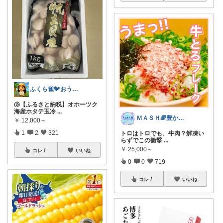
ふくら雀🐦おうちしごとラボ
🐚【ふるさと納税】オホーツク
海産ホタテ玉冷
...
ＭＡＳＨ🌈豊かな生活へカスタマイズ🌈
￥
12,000～
1
2
321
トロはトロでも、牛肉？解凍い
らずでこの衝撃
...
￥
25,000～
コレ
いいね
0
0
719
コレ
いいね