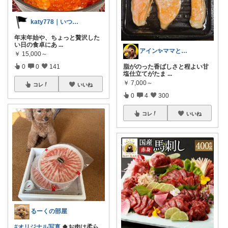
katy778｜いつも有難うございます✨
年末年始や、ちょっと贅沢した
い日の食卓にあ
...
アイン✨ママと子供と食べ物と🍭
￥
15,000～
0
0
141
脂がのった香ばしさと程よい甘
塩仕立てがたま
...
￥
7,000～
コレ
いいね
0
4
300
コレ
いいね
るーくの部屋
#オリジナル写真
🍀お肉は柔ら