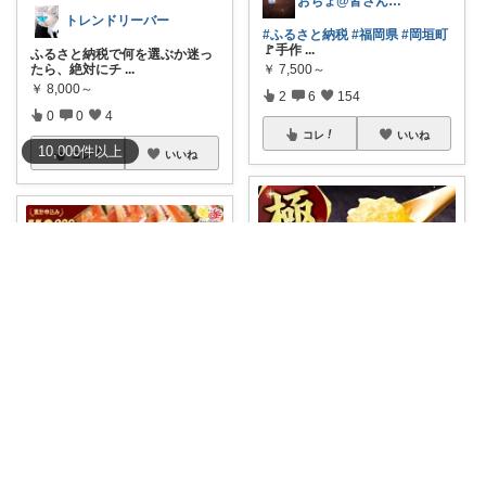
おちょ@皆さん良いお買い物を😄🍀
トレンドリーバー
#ふるさと納税
#福岡県
#岡垣町
🚩手作
...
ふるさと納税で何を選ぶか迷っ
￥
7,500～
たら、絶対にチ
...
￥
8,000～
2
6
154
0
0
4
コレ
いいね
10,000
件
以上
コレ
いいね
しゅがー@美味しいスイーツや雑貨紹介
るーくの部屋
【🍯✨自然の恵みをそのまま♡
極巣みつ】
...
🍀プリプリ食感と濃厚な甘みが
￥
20,000～
たまらない✨
...