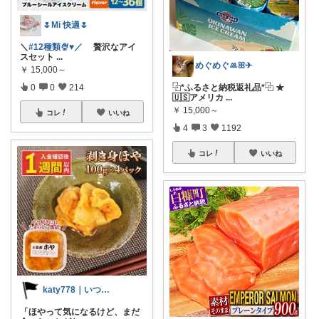
🌷Mi 快適🌷
＼
#12種類🍨♥️／
贅沢なアイ
スセット
...
めぐめぐꔛꕤ✈︎
￥
15,000～
0
0
214
⿻*ふるさと納税返礼品*⿻ ★
🇺🇸アメリカ
...
￥
15,000～
コレ
いいね
4
3
1192
コレ
いいね
katy778｜いつも有難うございます✨
「ほやって気になるけど、まだ