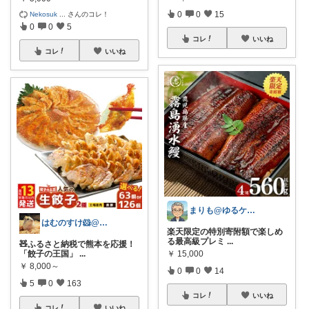
0
0
15
Nekosuk
...
さんのコレ！
0
0
5
コレ
いいね
コレ
いいね
まりも@ゆるケア生活
はむのすけ🐹@美味しいもの&季節の商品
楽天限定の特別寄附額で楽しめ
る最高級プレミ
...
🧸ふるさと納税で熊本を応援！
￥
15,000
「餃子の王国」
...
￥
8,000～
0
0
14
5
0
163
コレ
いいね
コレ
いいね