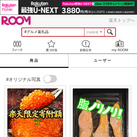
ROOM
楽天トップへ
詳細検索
Feed
見つける
お知らせ
商品
ユーザー
#オリジナル写真