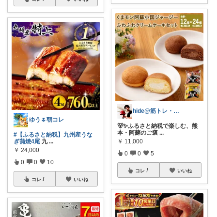
hide@筋トレ・健康・ダイエット
ゆう🌷朝コレ
🐻✨ふるさと納税で楽しむ、熊
本・阿蘇のご褒
...
#【ふるさと納税】九州産うな
￥
11,000
ぎ蒲焼4尾
九
...
￥
24,000
0
0
5
0
0
10
コレ
いいね
コレ
いいね