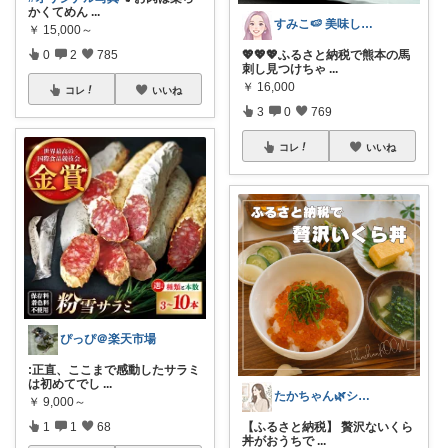
かくてめん
...
すみこ🍉 美味しいものたくさん🍧
￥
15,000～
0
2
785
💖💖💖ふるさと納税で熊本の馬
刺し見つけちゃ
...
￥
16,000
コレ
いいね
3
0
769
コレ
いいね
ぴっぴ＠楽天市場
:正直、ここまで感動したサラミ
は初めてでし
...
たかちゃん🌿シンプルで心地よい暮らし
￥
9,000～
1
1
68
【ふるさと納税】 贅沢ないくら
丼がおうちで
...