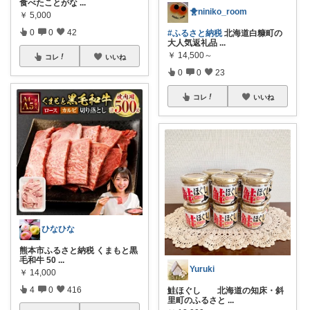
食べたことがな
...
🐥niniko_room
￥
5,000
0
0
42
#ふるさと納税
北海道白糠町の
大人気返礼品
...
￥
14,500～
コレ
いいね
0
0
23
コレ
いいね
ひなひな
熊本市ふるさと納税 くまもと黒
毛和牛 50
...
Yuruki
￥
14,000
4
0
416
鮭ほぐし 北海道の知床・斜
里町のふるさと
...