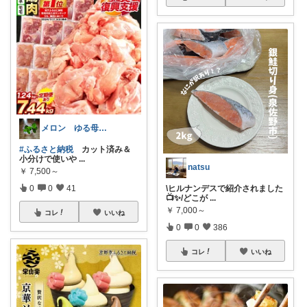
メロン ゆる母ごはん
#ふるさと納税
カット済み＆
小分けで使いや
...
natsu
￥
7,500～
0
0
41
\ヒルナンデスで紹介されました
📺✨/どこが
...
￥
7,000～
コレ
いいね
0
0
386
コレ
いいね