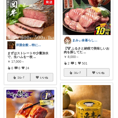
まみぃ🌼暮らしの便利グッズ｜毎日朝コレ
洋酒全般→特にシングルモルト好き
【🐮 ふるさと納税で美味しいお
肉を探してた
...
まずはストレートや少量加水
￥
8,000～
で、生ハムを一枚
...
￥
17,000～
2
1
501
0
0
24
コレ
いいね
コレ
いいね