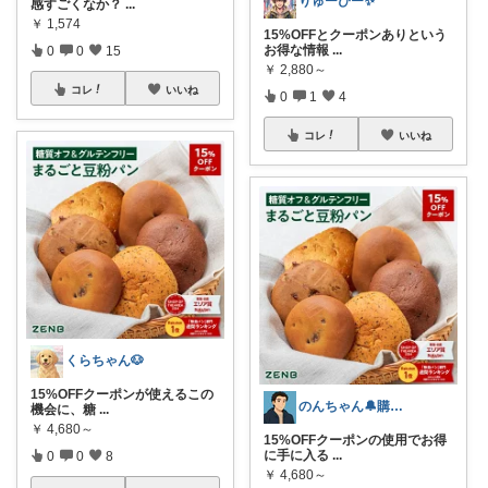
りゅーぴー✨
感すごくなか？
...
￥
1,574
15%OFFとクーポンありという
お得な情報
...
0
0
15
￥
2,880～
コレ
いいね
0
1
4
コレ
いいね
くらちゃん🐶
15%OFFクーポンが使えるこの
のんちゃん🔔購入感謝です✨
機会に、糖
...
￥
4,680～
15%OFFクーポンの使用でお得
に手に入る
...
0
0
8
￥
4,680～