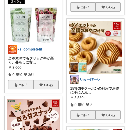
コレ
いいね
ks_completefit
当ROOMでもクリック率が高
く、暮らしに寄
...
￥
3,600
0
0
361
りゅーぴー✨
コレ
いいね
15%OFFクーポンの利用でお得
に手に入れ
...
￥
3,580～
0
0
3
コレ
いいね