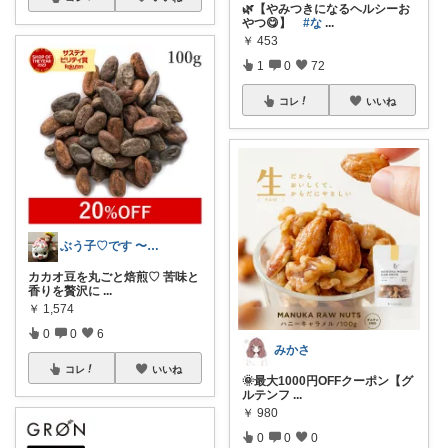
🌿【やみつきになるヘルシーお
やつ😋】
#な
...
￥
453
1
0
72
コレ
いいね
ぶう子♡です 〜感謝です〜
カカオ豆を丸ごと焙煎♡ 苦味と
香りを贅沢に
...
￥
1,574
0
0
6
みかさ
コレ
いいね
🌞最大1000円OFFクーポン【グ
ルテンフ
...
￥
980
0
0
0