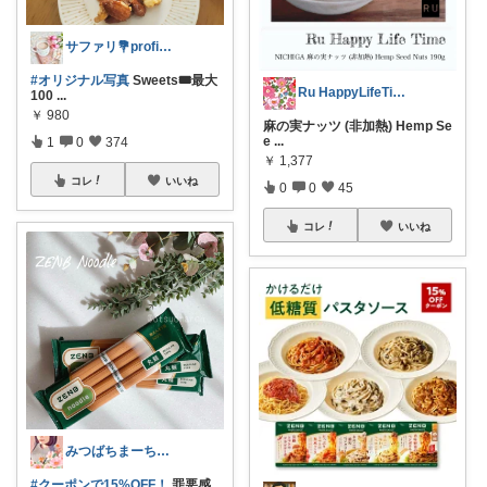
サファリ‎💐profileにてお礼
#オリジナル写真
Sweets🎟最大
Ru HappyLifeTime
100
...
￥
980
麻の実ナッツ (非加熱) Hemp Se
e
...
1
0
374
￥
1,377
コレ
いいね
0
0
45
コレ
いいね
みつばちまーちᵀᴴᴬᴺᴷ ᵞᴼᵁ ◡̈*
#クーポンで15%OFF！
罪悪感