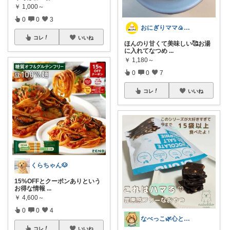
￥
1,000～
0
0
3
おにぎりママ🍙四毒抜きおすすめ商品🍚
コレ
いいね
ほんのり甘くて美味しい🥰お湯
に入れてなつめ
...
￥
1,180～
0
0
7
コレ
いいね
くらちゃん🐶
15%OFFとクーポンありという
お得な情報
...
￥
4,600～
0
0
4
なべっこ🌿心と体を整える暮らし
コレ
いいね