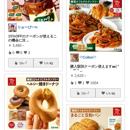
りゅーぴー✨
15%OFFのクーポンが使えるこ
の機会に注
...
￥
3,480～
0
0
3
♡Collon♡
コレ
いいね
購入額別クーポン使えます🎫( *
¯ ꒳¯*
...
￥
2,620～
1
1
1004
コレ
いいね