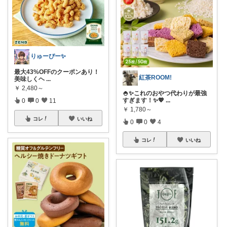
りゅーぴー✨
最大43%OFFのクーポンあり！
紅茶ROOM!
美味しくヘ
...
￥
2,480～
🍚✨これのおやつ代わりが最強
すぎます！✨💖
...
0
0
11
￥
1,780～
コレ
いいね
0
0
4
コレ
いいね