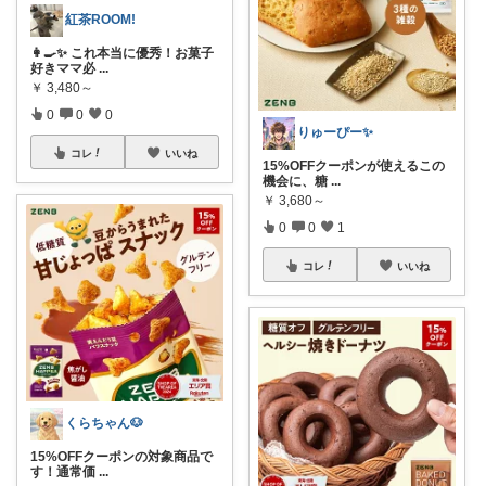
紅茶ROOM!
👩‍🍳✨ これ本当に優秀！お菓子
好きママ必
...
￥
3,480～
0
0
0
りゅーぴー✨
コレ
いいね
15%OFFクーポンが使えるこの
機会に、糖
...
￥
3,680～
0
0
1
コレ
いいね
くらちゃん🐶
15%OFFクーポンの対象商品で
す！通常価
...