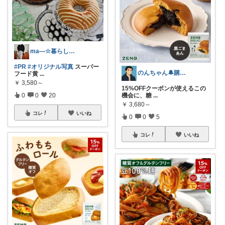
ma—☆暮らしの見直し中☆彡
#PR
#オリジナル写真
スーパー
のんちゃん🔔購入感謝です✨
フード黄
...
￥
3,580～
15%OFFクーポンが使えるこの
0
0
20
機会に、糖
...
￥
3,680～
コレ
いいね
0
0
5
コレ
いいね