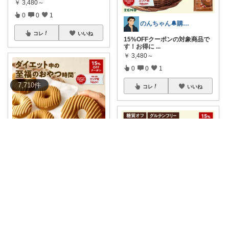
￥
3,480～
0
0
1
のんちゃん🔔購入感謝です✨
コレ
いいね
15%OFFクーポンの対象商品で
す！お得に
...
￥
3,480～
0
0
1
7,710
件
コレ
いいね
のんちゃん🔔購入感謝です✨
15%OFFクーポンが使えるこの
機会に、糖
...
￥
3,580～
0
0
1
くらちゃん🐶
コレ
いいね