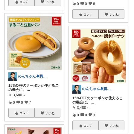
コレ
いいね
0
0
8
コレ
いいね
のんちゃん🔔購入感謝です✨
15%OFFのクーポンが使えるこ
のんちゃん🔔購入感謝です✨
の機会に、
...
￥
3,680～
15%OFFのクーポンが使えるこ
の機会に、
...
0
0
7
￥
3,480～
コレ
いいね
0
0
3
コレ
いいね