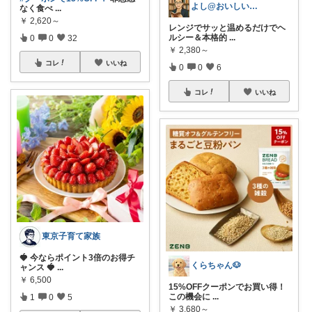
よし@おいしいもの大好き
なく食べ
...
￥
2,620～
レンジでサッと温めるだけでヘ
ルシー＆本格的
...
0
0
32
￥
2,380～
コレ
いいね
0
0
6
コレ
いいね
東京子育て家族
🍓 今ならポイント3倍のお得チ
くらちゃん🐶
ャンス 🍓
...
￥
6,500
15%OFFクーポンでお買い得！
この機会に
...
1
0
5
￥
3,680～