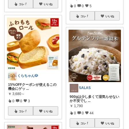
コレ
いいね
0
0
5
コレ
いいね
くらちゃん🐶
15%OFFクーポンが使えるこの
SALAS
機会にゲッ
...
￥
3,680～
900gは少し多くて湿気らせない
か不安でし
...
0
0
3
￥
1,790
コレ
いいね
0
0
44
コレ
いいね