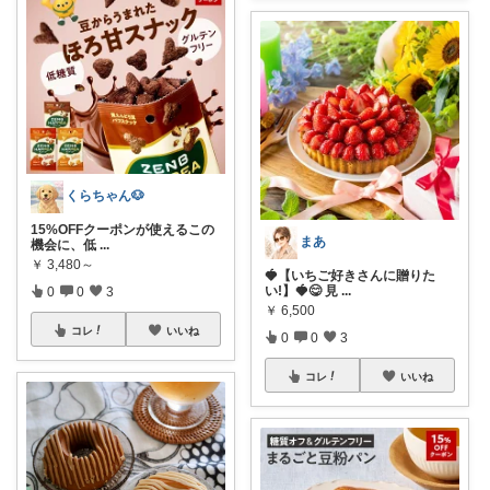
くらちゃん🐶
15%OFFクーポンが使えるこの
まあ
機会に、低
...
￥
3,480～
🍓【いちご好きさんに贈りた
い!】🍓😋 見
...
0
0
3
￥
6,500
コレ
いいね
0
0
3
コレ
いいね