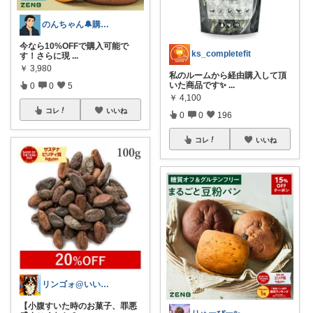
のんちゃん🔔購入感謝です✨
今なら10%OFFで購入可能で
ks_completefit
す！さらに現
...
￥
3,980
私のルームから経由購入して頂
いた商品です✨
...
0
0
5
￥
4,100
コレ
いいね
0
0
196
コレ
いいね
リンゴォ@いいね！ありがとうございます
【小腹すいた時のお菓子、罪悪