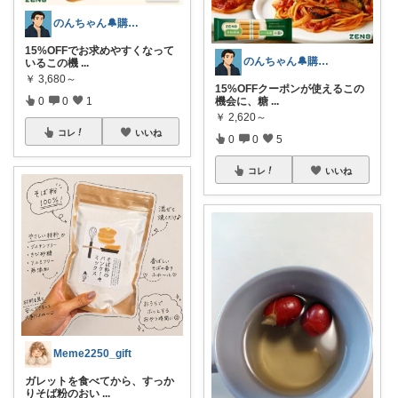
のんちゃん🔔購入感謝です✨
15%OFFでお求めやすくなって
のんちゃん🔔購入感謝です✨
いるこの機
...
￥
3,680～
15%OFFクーポンが使えるこの
0
0
1
機会に、糖
...
￥
2,620～
コレ
いいね
0
0
5
コレ
いいね
Meme2250_gift
ガレットを食べてから、すっか
りそば粉のおい
...