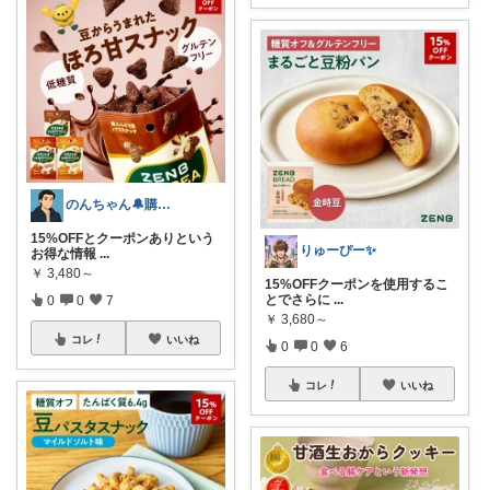
のんちゃん🔔購入感謝です✨
15%OFFとクーポンありという
りゅーぴー✨
お得な情報
...
￥
3,480～
15%OFFクーポンを使用するこ
とでさらに
...
0
0
7
￥
3,680～
コレ
いいね
0
0
6
コレ
いいね