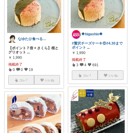
🔶higashio🔶
なゆた@食べる楽しみ
#贅沢チーズケーキ😍
#4.30まで
ポイント
...
【ポイント７倍 × さくら】桜と
グリオット
...
￥
1,990
￥
1,990
掲載終了
掲載終了
3
4
691
0
0
19
コレ
いいね
コレ
いいね