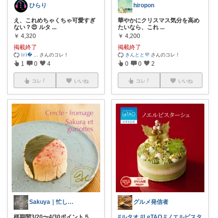
ひらり
hiropon
え、これめちゃくちゃ可愛すぎ
華やかにクリスマス気分を高め
ない？😍 ルタ
...
たいなら、これ
...
￥
4,320
￥
4,200
掲載終了
掲載終了
𝕚𝕣𝕚
...
さんのコレ！
きんとと💜
さんのコレ！
1
0
4
0
0
2
コレ
いいね
コレ
いいね
Sakuya｜忙しいのでゆったり活動中
グルメ発信者
桜期間3/20〜4/30ポイント５
#ルタオ
#LeTAO
#ノエルピスタ