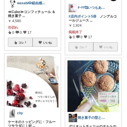
wasabi🐶経由感謝💕
ﾁｰﾏﾏ🥰いつもありがとうございます
≪Cake≫コンフィチュール ＆
焼き菓子
...
#店内ポイント5倍
ノンアルコ
ールジュース
...
￥
4,580
￥
1,924
売切れ
掲載終了
0
0
17
0
0
17
コレ
いいね
コレ
いいね
chy
焼き菓子の型とか機械とかいろいろ
ケーキのトッピングに・フルー
ツサラダに！好
...
グリオットチェリーのタルトの