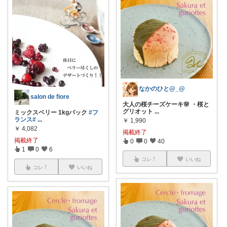
なかのひと@_@
salon de fiore
大人の桜チーズケーキ🌸 ・桜と
グリオット
...
ミックスベリー 1kgパック
#フ
ランス
#
...
￥
1,990
￥
4,082
掲載終了
掲載終了
0
0
40
1
0
6
コレ
いいね
コレ
いいね