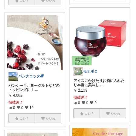
コレ
いいね
モチポコ
パンナコッタ🌈
アイスにかけたりお酒に入れた
り本当に美味し
...
パンケーキ、ヨーグルトなどの
トッピングに！
...
￥
2,119
￥
4,082
掲載終了
掲載終了
0
0
2
0
0
12
コレ
いいね
コレ
いいね