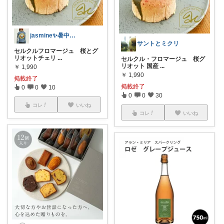
jasmine✨暑中見舞(*ꆤ.̫ꆤ*)
サントとミクリ
セルクルフロマージュ 桜とグ
リオットチェリ
...
セルクル・フロマージュ 桜グ
リオット 国産
...
￥
1,990
￥
1,990
掲載終了
掲載終了
0
0
10
0
0
30
コレ
いいね
コレ
いいね