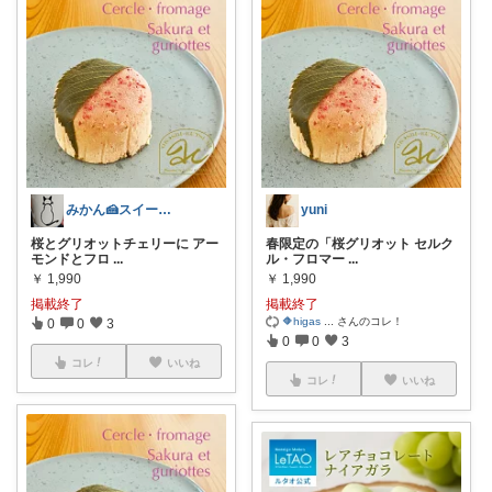
みかん🍰スイーツ部
yuni
桜とグリオットチェリーに アー
春限定の「桜グリオット セルク
モンドとフロ
...
ル・フロマー
...
￥
1,990
￥
1,990
掲載終了
掲載終了
🔶higas
...
さんのコレ！
0
0
3
0
0
3
コレ
いいね
コレ
いいね