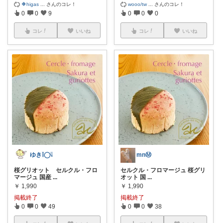
🔶higas
...
さんのコレ！
wooo/tw
...
さんのコレ！
0
0
9
0
0
0
コレ
いいね
コレ
いいね
ゆき‎𓌉◯𓇋
mnⓂ︎
桜グリオット セルクル・フロ
セルクル・フロマージュ 桜グリ
マージュ 国産
...
オット 国
...
￥
1,990
￥
1,990
掲載終了
掲載終了
0
0
49
0
0
38