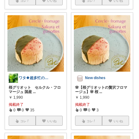
コレ
いいね
コレ
いいね
ワタ🍀超多忙の為御礼遅💦🙏🐌
New dishes
桜グリオット セルクル・フロ
🌸【桜グリオットの贅沢フロマ
マージュ 国産
...
ージュ】🌸 桜
...
￥
1,990
￥
1,990
掲載終了
掲載終了
0
0
35
0
0
3
コレ
いいね
コレ
いいね