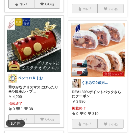
コレ
いいね
コレ
いいね
ペンコロ🐧｜お菓子・グルメ・ふるさと
くるみ🤍0歳男の子ママ
華やかなクリスマスにぴったり
🎄✨銀座ル・ブ
...
DEAL30%ポイントバックさら
にクーポン
...
￥
4,200
￥
3,980
掲載終了
掲載終了
0
1
38
0
0
319
コレ
いいね
104
件
コレ
いいね