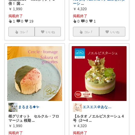
倍！ 国
...
ーシ
...
￥
1,990
￥
4,320
掲載終了
掲載終了
1
0
19
0
0
1
コレ
いいね
コレ
いいね
まるまる🍀✨
エスエス＠あなた様に幸あれ
桜グリオット セルクル・フロ
【ルタオ ノエルピスターシュ 4
マージュ 桜期
...
号（2〜4
...
￥
1,990
￥
4,320
掲載終了
掲載終了