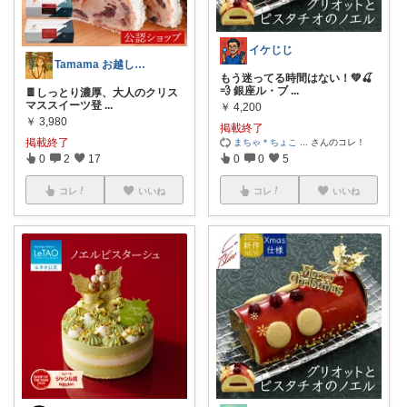
イケじじ
Tamama お越しくださり感謝です💖
もう迷ってる時間はない！💚🍒
💨 銀座ル・ブ
...
🍫しっとり濃厚、大人のクリス
マススイーツ登
...
￥
4,200
￥
3,980
掲載終了
掲載終了
まちゃ＊ちょこ
...
さんのコレ！
0
2
17
0
0
5
コレ
いいね
コレ
いいね