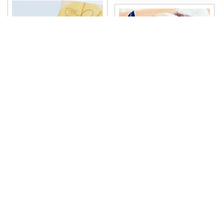
＊ツクミ＊マニアッ区💗区民№43
💎みゅう🐈購入感謝(❀ᴗ͈ˬᴗ͈)⁾
フォレノワール★ ミルクムース
とチョコレー
...
🔥スーパーDEAL🔥12/18 09:59
...
￥
3,630
￥
3,980
掲載終了
掲載終了
0
0
86
0
0
18
コレ
いいね
コレ
いいね