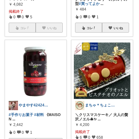
型
#買ってよか
...
￥
4,082
￥
484
掲載終了
0
0
5
0
0
1
コレ
いいね
コレ
いいね
やまやす42424★購入感謝
まちゃ＊ちょこっとご褒美スイーツ×暮らし
#手作りお菓子
#材料
《MAISO
＼クリスマスケーキ／ 大人の贅
N
...
沢ノエル🎄✨
...
￥
2,442
￥
4,200
掲載終了
0
0
1
6
0
658