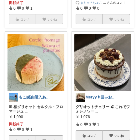
掲載終了
まちゃ＊ちょこ
...
さんのコレ！
0
0
1
0
0
0
コレ
いいね
コレ
いいね
もこ|経由購入ありがとうございます♡
Meryy👩🏻‍🍳お菓子時々日常
🌸 桜グリオット セルクル・フロ
グリオットチェリー 🍒 これでフ
マージュ
...
ォレノワー
...
￥
1,990
￥
1,076
掲載終了
0
0
1
0
0
1
コレ
いいね