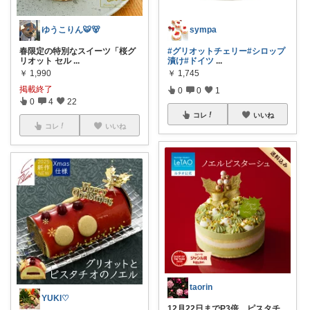
ゆうこりん🐯🐻
sympa
春限定の特別なスイーツ「桜グ
#グリオットチェリー
#シロップ
リオット セル
...
漬け
#ドイツ
...
￥
1,990
￥
1,745
掲載終了
0
0
1
0
4
22
コレ
いいね
コレ
いいね
taorin
YUKI♡
12月22日までP3倍、ピスタチ