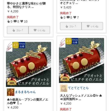
オとチェリ
...
華やかさと濃厚な味わいが贈
る、特別なクリス
...
￥
5,420
￥
4,200
掲載終了
掲載終了
0
0
7
0
0
10
コレ
いいね
コレ
いいね
てとてとてとら
まるまるちゃん
大人なブッシュドノエル😍✨ 🎄
≪送料無料≫
...
​🎄✨銀座ル・ブランの贅沢ノエ
ル🎂💖 ​【
...
￥
4,200
￥
4,200
掲載終了