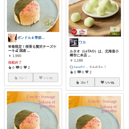
ポンドル🌷季節のおすすめを紹介✨
ワカ
🌸春限定！桜香る贅沢チーズケ
ーキ🍒 国産
...
ルタオ（LeTAO）は、北海道小
樽市に本店
...
￥
1,990
￥
1,188
掲載終了
kanaｻﾝﾄ
...
さんのコレ！
0
0
2
0
0
2
コレ
いいね
コレ
いいね