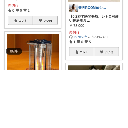
売切れ
楽天ROOM🎀シリウス
0
0
1
【0.2秒で瞬間発熱、レトロ可愛
い暖房器具
...
コレ
いいね
￥
73,000
売切れ
そび8/9(今
...
さんのコレ！
1
0
5
86
件
コレ
いいね
りよ
【
#ʀɪʏᴏ_𝗳𝘂𝗿𝗻𝗶𝘁𝘂𝗿𝗲
】←イン
...
￥
36,300
kanako🐈‍⬛
売切れ