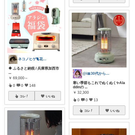
ネコノヒゲ🐈花好きオタクの庭🪴
🔶 ふるさと納税 / 兵庫県加西市
...
@i🎀30代からの美肌ケア･メイク情報
￥
69,000～
寒い季節もこれでぬくぬく✨Ala
0
0
148
ddinの
...
￥
32,300
コレ
いいね
0
0
13
コレ
いいね