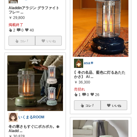
Aladdinアラジン グラファイト
フレー
...
￥
29,800
掲載終了
2
0
40
コレ
いいね
asa☀︎
〘冬の名品、藍色に灯るあたた
かさ〙 Al
...
￥
36,300
売切れ
1
0
26
コレ
いいね
いくまるROOM
冬の寒さもすぐにポカポカ。❄️
Aladd
...
￥
30,878