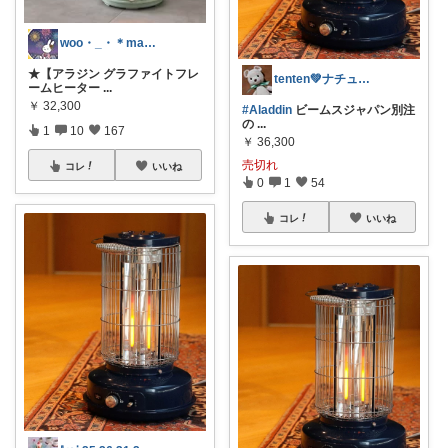
woo・_・＊maru＊room
★【アラジン グラファイトフレ
tenten💚ナチュラルライフ
ームヒーター
...
￥
32,300
#Aladdin
ビームスジャパン別注
の
...
1
10
167
￥
36,300
売切れ
コレ
いいね
0
1
54
コレ
いいね