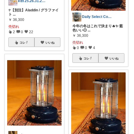
𝕜𝕖𝕚 25.26.31.2日💓
𖧤【別注】Aladdin / グラファイ
ト
...
Daily Select Cozy 🐾
￥
36,300
今年の冬はこれで決まり🔥✨ 藍
売切れ
色いい◎
...
2
0
22
￥
36,300
売切れ
コレ
いいね
0
0
4
コレ
いいね