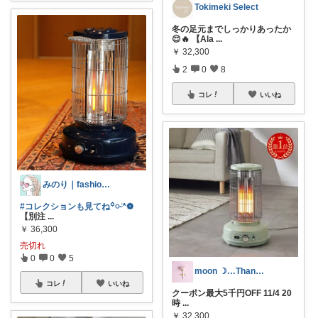
Tokimeki Select
冬の足元までしっかりあったか
😌🔥 【Ala
...
￥
32,300
2
0
8
コレ
いいね
みのり｜fashion暮らしꕤ︎︎·͜·
#コレクションも見てね꙳𓏸ᵕ̈*❁
【別注
...
￥
36,300
売切れ
0
0
5
moon ☽…Thank you♡
コレ
いいね
クーポン最大5千円OFF 11/4 20
時
...
￥
32,300