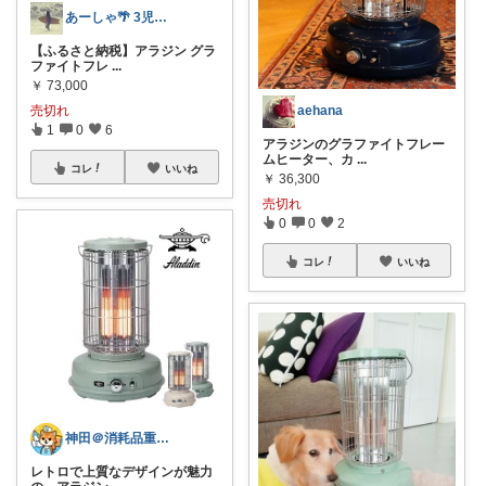
あーしゃ🌴 3児のママサーファー
【ふるさと納税】アラジン グラ
ファイトフレ
...
￥
73,000
売切れ
aehana
1
0
6
アラジンのグラファイトフレー
ムヒーター、カ
...
コレ
いいね
￥
36,300
売切れ
0
0
2
コレ
いいね
神田＠消耗品重視 お買い上げ感謝です
レトロで上質なデザインが魅力