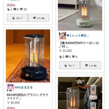
売切れ
1
0
35
コレ
いいね
❁ミレット❁元国際線CAママ✈️
【最大8000円OFFクーポン 12
／26
...
￥
32,300
0
0
8
コレ
いいね
miruまるまる
BEAMS別注の アラジン グラフ
ァイトフ
...
￥
36,300
売切れ