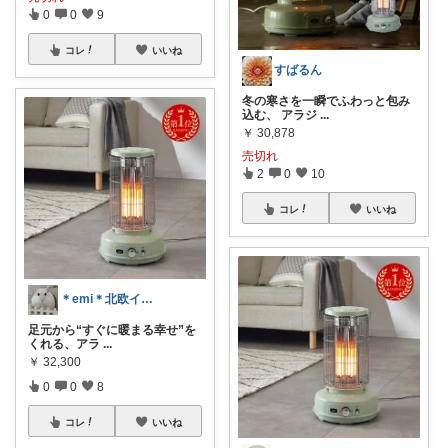
0
0
9
コレ
いいね
すばるん
冬の寒さを一瞬でふわっと包み
込む、 アラジ
...
￥
30,878
売切れ
2
0
10
コレ
いいね
＊emi＊北欧インテリア×癒しの空間🌿
足元から“すぐに暖まる幸せ”を
くれる、アラ
...
￥
32,300
0
0
8
コレ
いいね