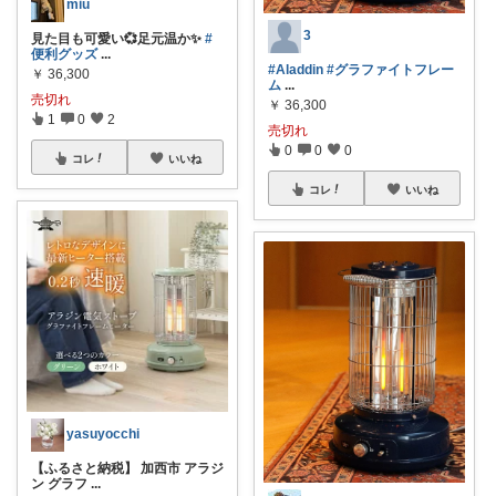
miu
3
見た目も可愛い💞足元温か✨
#
便利グッズ
...
#Aladdin
#グラファイトフレー
￥
36,300
ム
...
売切れ
￥
36,300
1
0
2
売切れ
0
0
0
コレ
いいね
コレ
いいね
yasuyocchi
【ふるさと納税】 加西市 アラジ
ン グラフ
...