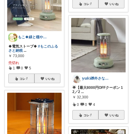
コレ
いいね
もこ🍀緑と穏やかなくらし🐑🍀
🍀︎電気ストーブ🍀︎
#もこのふる
さと納税
...
￥
73,000
売切れ
1
0
5
𝕪𝕦𝕜𝕚🎁外さない手土産お菓子
コレ
いいね
🌟【最大8000円OFFクーポン 1
2／2
...
￥
32,300
0
0
4
コレ
いいね