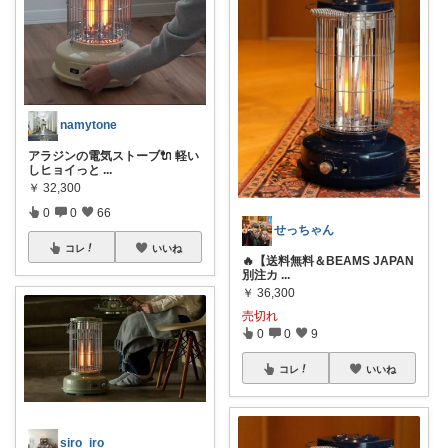
namytone
アラジンの電気ストーブ🔌 軽い
しヒョイっと
...
￥
32,300
0
0
66
せっちゃん
コレ
いいね
🔥【送料無料＆BEAMS JAPAN
別注カ
...
￥
36,300
売切れ
0
0
9
コレ
いいね
siro_iro