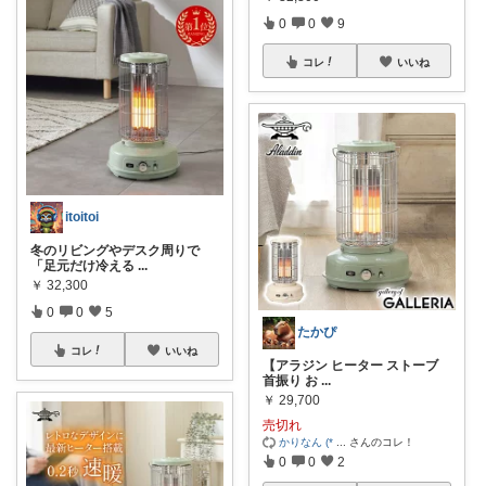
0
0
9
コレ
いいね
itoitoi
冬のリビングやデスク周りで
「足元だけ冷える
...
￥
32,300
0
0
5
たかぴ
コレ
いいね
【アラジン ヒーター ストーブ
首振り お
...
￥
29,700
売切れ
かりなん (*
...
さんのコレ！
0
0
2