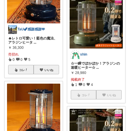
TaU🦖感謝感謝🫶
🔥レトロ可愛い！藍色の魔法、
アラジンヒータ
...
￥
36,300
売切れ
shin
0
0
5
☆一瞬でぽかぽか！アラジンの
速暖ヒーター☆
...
コレ
いいね
￥
28,980
掲載終了
1
0
4
コレ
いいね