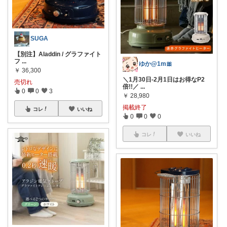
SUGA
【別注】Aladdin / グラファイト
フ
...
ゆか@1m🎀
￥
36,300
＼1月30日-2月1日はお得なP2
売切れ
倍!!／
...
0
0
3
￥
28,980
掲載終了
コレ
いいね
0
0
0
コレ
いいね