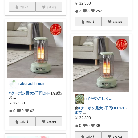
￥
32,300
コレ
いいね
2
3
252
コレ
いいね
rakurashi room
#クーポン最大5千円OFF
1/28迄
お
...
mi*@やさしく整う暮らし
￥
32,300
🌼
#クーポン最大5千円OFF1/13
0
0
42
まで
...
￥
32,300
コレ
いいね
0
0
39
コレ
いいね