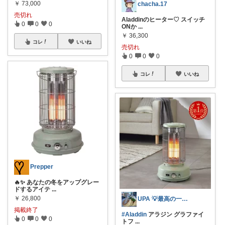
￥
73,000
chacha.17
売切れ
Aladdinのヒーター♡ スイッチ
0
0
0
ONか
...
￥
36,300
コレ
いいね
売切れ
0
0
0
コレ
いいね
Prepper
🔥✨ あなたの冬をアップグレー
ドするアイテ
...
￥
26,800
UPA 💡最高の一日を💡
掲載終了
#Aladdin
アラジン グラファイ
0
0
0
トフ
...