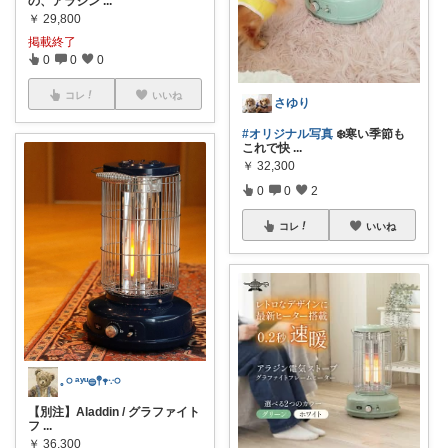
の、アラジン
...
￥
29,800
掲載終了
0
0
0
コレ
いいね
さゆり
#オリジナル写真
❄️寒い季節も
これで快
...
￥
32,300
0
0
2
コレ
いいね
𓈒 𓏸 ᵃʸᵘ𓐍𖤣𖥧𐬺𓏸
【別注】Aladdin / グラファイト
フ
...
￥
36,300